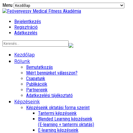
Menu
Bejelentkezés
Regisztráció
Adatkezelés
Kezdőlap
Rólunk
Bemutatkozás
Miért bennünket válasszon?
Csapatunk
Publikációk
Partnereink
Adatkezelési tájékoztató
Képzéseink
Képzéseink oktatási forma szerint
Tantermi képzéseink
Blended Learning képzéseink
(E-learning + tantermi oktatás)
E-learning képzéseink