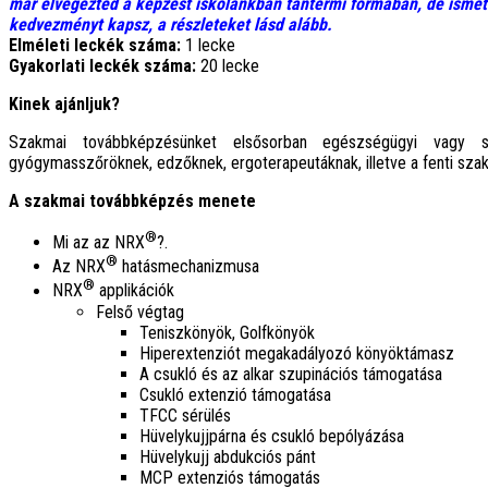
már elvégezted a képzést iskolánkban tantermi formában, de isméte
kedvezményt kapsz, a részleteket lásd alább.
Elméleti leckék száma:
1 lecke
Gyakorlati leckék száma:
20 lecke
Kinek ajánljuk?
Szakmai továbbképzésünket elsősorban egészségügyi vagy sp
gyógymasszőröknek, edzőknek, ergoterapeutáknak, illetve a fenti szako
A szakmai továbbképzés menete
®
Mi az az NRX
?.
®
Az NRX
hatásmechanizmusa
®
NRX
applikációk
Felső végtag
Teniszkönyök, Golfkönyök
Hiperextenziót megakadályozó könyöktámasz
A csukló és az alkar szupinációs támogatása
Csukló extenzió támogatása
TFCC sérülés
Hüvelykujjpárna és csukló bepólyázása
Hüvelykujj abdukciós pánt
MCP extenziós támogatás