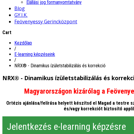
Elállási jog formanyomtatvány
Blog
GY.I.K.
Feövenyessy Gerincközpont
Cart
Kezdőlap
/
E-learning képzéseink
/
NRX® - Dinamikus ízületstabilizálás és korrekció
NRX® - Dinamikus ízületstabilizálás és korrekc
Magyarországon kizárólag a Feövenye
Ortézis ajánlása/felírása helyett készítsd el Magad a testre s
és/vagy korrekciót biztosító appl
Jelentkezés e-learning képzésre