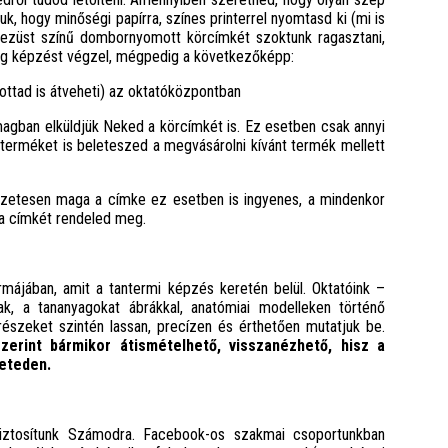
uk, hogy minőségi papírra, színes printerrel nyomtasd ki (mi is
a ezüst színű dombornyomott körcímkét szoktunk ragasztani,
ning képzést végzel, mégpedig a következőképp:
ottad is átveheti) az oktatóközpontban
gban elküldjük Neked a körcímkét is. Ez esetben csak annyi
terméket is beleteszed a megvásárolni kívánt termék mellett
szetesen maga a címke ez esetben is ingyenes, a mindenkor
k a címkét rendeled meg.
májában, amit a tantermi képzés keretén belül. Oktatóink –
, a tananyagokat ábrákkal, anatómiai modelleken történő
észeket szintén lassan, precízen és érthetően mutatjuk be.
erint bármikor átismételhető, visszanézhető, hisz a
leteden.
 biztosítunk Számodra. Facebook-os szakmai csoportunkban