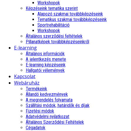
Workshopok
Képzéseink tematika szerint
Alapozó szakmai továbbképzéseink
Tematikus szakmai továbbképzéseink
Sportrehabilitáció
Workshopok
Általános szerződési feltételek
Pillanatképek továbbképzéseinkről
E-learning
Általános információk
A jelentkezés menete
E-learning képzéseink
Hallgatói vélemények
Kapcsolat
Webáruház
Termékeink
Állandó kedvezmények
A megrendelés folyamata
Szállítási módok, határidők és díjak
Fizetési módok
Adatvédelmi nyilatkozat
Általános Szerződési Feltételek
Cégadatok