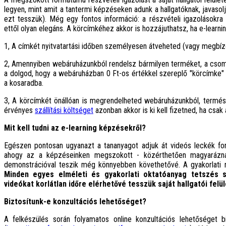
legyen, mint amit a tantermi képzéseken adunk a hallgatóknak, javasolj
ezt tesszük). Még egy fontos információ: a részvételi igazolásokr
ettől olyan elegáns. A körcímkéhez akkor is hozzájuthatsz, ha e-lear
1, A címkét nyitvatartási időben személyesen átveheted (vagy megbíz
2, Amennyiben webáruházunkból rendelsz bármilyen terméket, a csoma
a dolgod, hogy a webáruházban 0 Ft-os értékkel szereplő "körcímke" 
a kosaradba.
3, A körcímkét önállóan is megrendelheted webáruházunkból, termé
érvényes
szállítási költséget
azonban akkor is ki kell fizetned, ha csa
Mit kell tudni az e-learning képzésekről?
Egészen pontosan ugyanazt a tananyagot adjuk át videós leckék for
ahogy az a képzéseinken megszokott - közérthetően magyaráznak
demonstrációval teszik még könnyebben követhetővé. A gyakorlati r
Minden egyes elméleti és gyakorlati oktatóanyag tetszés sz
videókat korlátlan időre elérhetővé tesszük saját hallgatói felü
Biztosítunk-e konzultációs lehetőséget?
A felkészülés során folyamatos online konzultációs lehetőséget