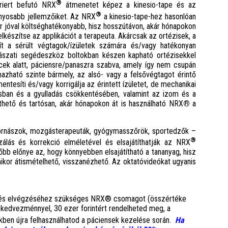
®
rriert befutó NRX
átmenetet képez a kinesio-tape és az
®
ányosabb jellemzőiket. Az NRX
a kinesio-tape-hez hasonlóan
r jóval költséghatékonyabb, hisz hosszútávon, akár hónapokon
elkészítse az applikációt a terapeuta. Akárcsak az ortézisek, a
ít a sérült végtagok/ízületek számára és/vagy hatékonyan
gyászati segédeszköz boltokban készen kapható ortézisekkel
cek alatt, páciensre/panaszra szabva, amely így nem csupán
zható szinte bármely, az alsó- vagy a felsővégtagot érintő
tesíti és/vagy korrigálja az érintett ízületet, de mechanikai
ításban és a gyulladás csökkentésében, valamint az izom és a
szíthető és tartósan, akár hónapokon át is használható NRX
®
a
ornászok, mozgásterapeuták, gyógymasszőrök, sportedzők –
®
zálás és korrekció elméletével és elsajátíthatják az NRX
őbb előnye az, hogy könnyebben elsajátítható a tananyag, hisz
ikor átismételhető, visszanézhető. Az oktatóvideókat ugyanis
képzés elvégzéséhez szükséges NRX® csomagot (összértéke
 kedvezménnyel, 30 ezer forintért rendelheted meg, a
kben újra felhasználhatod a páciensek kezelése során.
Ha