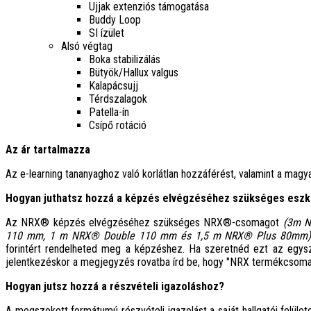
Ujjak extenziós támogatása
Buddy Loop
SI ízület
Alsó végtag
Boka stabilizálás
Bütyök/Hallux valgus
Kalapácsujj
Térdszalagok
Patella-ín
Csípő rotáció
Az ár tartalmazza
Az e-learning tananyaghoz való korlátlan hozzáférést, valamint a magya
Hogyan juthatsz hozzá a képzés elvégzéséhez szükséges esz
Az NRX
®
képzés elvégzéséhez szükséges NRX
®
-csomagot
(3m 
110 mm, 1 m NRX
®
Double 110 mm és 1,5 m NRX
®
Plus 80mm
forintért rendelheted meg a képzéshez. Ha szeretnéd ezt az egysz
jelentkezéskor a megjegyzés rovatba írd be, hogy "NRX
termékcsomag"
Hogyan jutsz hozzá a részvételi igazoláshoz?
A megszokott formátumú részvételi igazolást a saját hallgatói felüle