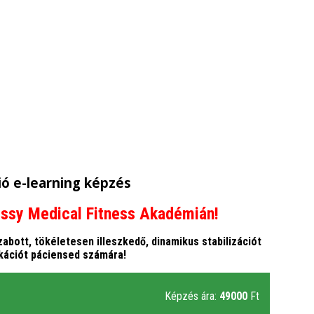
ió e-learning képzés
ssy Medical Fitness Akadémián!
zabott, tökéletesen illeszkedő, dinamikus stabilizációt
ikációt páciensed számára!
Képzés ára:
49000
Ft