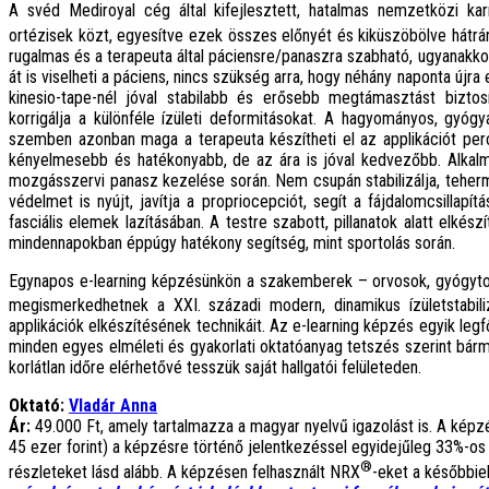
A svéd Mediroyal cég által kifejlesztett, hatalmas nemzetközi ka
ortézisek közt, egyesítve ezek összes előnyét és kiküszöbölve hátr
rugalmas és a terapeuta által páciensre/panaszra szabható, ugyanakko
át is viselheti a páciens, nincs szükség arra, hogy néhány naponta újra 
kinesio-tape-nél jóval stabilabb és erősebb megtámasztást biztos
korrigálja a különféle ízületi deformitásokat. A hagyományos, gyó
szemben azonban maga a terapeuta készítheti el az applikációt per
kényelmesebb és hatékonyabb, de az ára is jóval kedvezőbb. Alkalma
mozgásszervi panasz kezelése során. Nem csupán stabilizálja, tehermen
védelmet is nyújt, javítja a propriocepciót, segít a fájdalomcsillap
fasciális elemek lazításában. A testre szabott, pillanatok alatt elké
mindennapokban éppúgy hatékony segítség, mint sportolás során.
Egynapos e-learning képzésünkön a szakemberek – orvosok, gyógyt
megismerkedhetnek a XXI. századi modern, dinamikus ízületstabili
applikációk elkészítésének technikáit.
Az e-learning képzés egyik legf
minden egyes elméleti és gyakorlati oktatóanyag tetszés szerint bárm
korlátlan időre elérhetővé tesszük saját hallgatói felületeden.
Oktató:
Vladár Anna
Ár:
49.000 Ft, amely tartalmazza a magyar nyelvű igazolást is. A 
45 ezer forint) a képzésre történő jelentkezéssel egyidejűleg 33%-os
®
részleteket lásd alább. A képzésen felhasznált NRX
-eket a későbbie