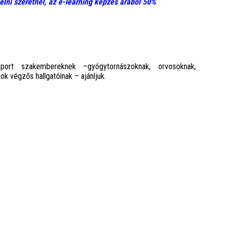
lni szeretnél, az e-learning képzés árából 50%
ort szakembereknek –gyógytornászoknak, orvosoknak,
k végzős hallgatóinak – ajánljuk.