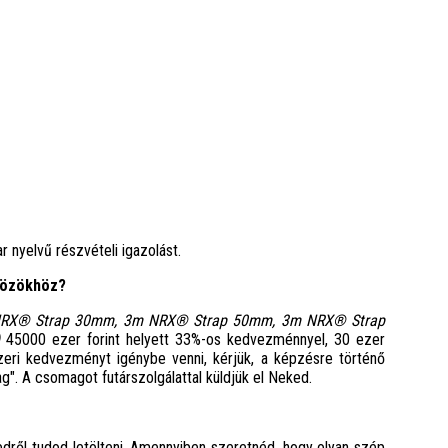
r nyelvű részvételi igazolást.
közökhöz?
NRX
®
Strap 30mm, 3m NRX
®
Strap 50mm, 3m NRX
®
Strap
)
45000 ezer forint helyett 33%-os kedvezménnyel, 30 ezer
eri kedvezményt igénybe venni, kérjük, a képzésre történő
. A csomagot futárszolgálattal küldjük el Neked.
tedről tudod letölteni. Amennyiben szeretnéd, hogy olyan szép