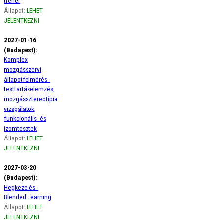
tréner
Állapot:
LEHET
JELENTKEZNI
2027-01-16
(Budapest):
Komplex
mozgásszervi
állapotfelmérés -
testtartáselemzés,
mozgássztereotípia
vizsgálatok,
funkcionális- és
izomtesztek
Állapot:
LEHET
JELENTKEZNI
2027-03-20
(Budapest):
Hegkezelés -
Blended Learning
Állapot:
LEHET
JELENTKEZNI