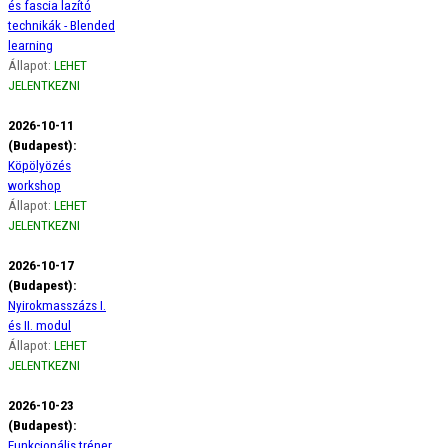
és fascia lazító
technikák - Blended
learning
Állapot:
LEHET
JELENTKEZNI
2026-10-11
(Budapest):
Köpölyözés
workshop
Állapot:
LEHET
JELENTKEZNI
2026-10-17
(Budapest):
Nyirokmasszázs I.
és II. modul
Állapot:
LEHET
JELENTKEZNI
2026-10-23
(Budapest):
Funkcionális tréner