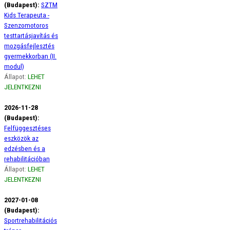
(Budapest):
SZTM
Kids Terapeuta -
Szenzomotoros
testtartásjavítás és
mozgásfejlesztés
gyermekkorban (II.
modul)
Állapot:
LEHET
JELENTKEZNI
2026-11-28
(Budapest):
Felfüggesztéses
eszközök az
edzésben és a
rehabilitációban
Állapot:
LEHET
JELENTKEZNI
2027-01-08
(Budapest):
Sportrehabilitációs