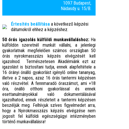
1097 Budapest,
Nádasdy u. 15/B.
Értesítés beállítása
a következő képzési
dátumokról ehhez a képzéshez.
50 órás igazolás külföldi munkavállaláshoz:
Ha
külföldön szeretnél munkát vállalni, a jelenlegi
gyakorlatnak megfelelően számos országban 50
órás nyirokmasszázs képzés elvégzését kell
igazolnod. Természetesen Akadémiánk ezt az
igazolást is biztosítani tudja, ennek alapfeltétele a
16 órányi önálló gyakorlást igénylő online tananyag,
illetve a 2 napos, azaz 16 órás tantermi képzésen
való részvétel. A fennmaradó óraszámot, ami +18
óra, önálló otthoni gyakorlással és ennek
esettanulmányokkal való dokumentálásával
igazolhatod, ennek részleteit a tantermi képzésen
beszéljük meg. Felhívjuk szíves figyelmedet arra,
hogy a Nyirokmasszázs képzés elvégzése nem
jogosít fel külföldi egészségügyi intézményben
történő munkavállalásra!