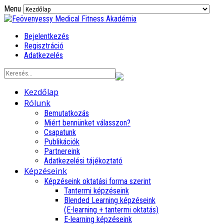
Menu
Bejelentkezés
Regisztráció
Adatkezelés
Kezdőlap
Rólunk
Bemutatkozás
Miért bennünket válasszon?
Csapatunk
Publikációk
Partnereink
Adatkezelési tájékoztató
Képzéseink
Képzéseink oktatási forma szerint
Tantermi képzéseink
Blended Learning képzéseink
(E-learning + tantermi oktatás)
E-learning képzéseink