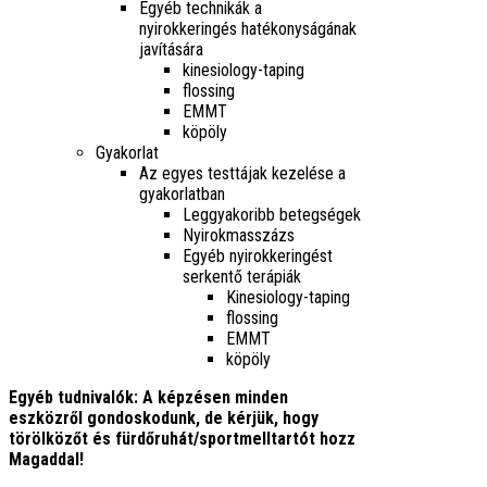
Egyéb technikák a
nyirokkeringés hatékonyságának
javítására
kinesiology-taping
flossing
EMMT
köpöly
Gyakorlat
Az egyes testtájak kezelése a
gyakorlatban
Leggyakoribb betegségek
Nyirokmasszázs
Egyéb nyirokkeringést
serkentő terápiák
Kinesiology-taping
flossing
EMMT
köpöly
Egyéb tudnivalók: A képzésen minden
eszközről gondoskodunk, de kérjük, hogy
törölközőt és fürdőruhát/sportmelltartót hozz
Magaddal!