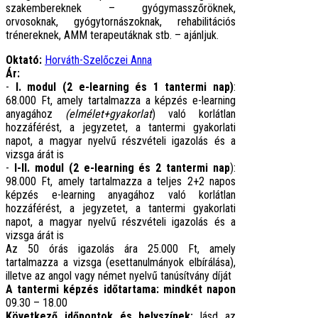
szakembereknek – gyógymasszőröknek,
orvosoknak, gyógytornászoknak, rehabilitációs
trénereknek, AMM terapeutáknak stb. – ajánljuk.
Oktató:
Horváth-Szelőczei Anna
Ár:
-
I. modul (2 e-learning és 1 tantermi nap)
:
68.000 Ft,
amely tartalmazza a képzés e-learning
anyagához
(elmélet+gyakorlat
) való korlátlan
hozzáférést, a jegyzetet, a tantermi gyakorlati
napot, a magyar nyelvű részvételi igazolás és a
vizsga árát is
-
I-II. modul (2 e-learning és 2 tantermi nap
):
98.000 Ft,
amely tartalmazza a teljes 2+2 napos
képzés e-learning anyagához való korlátlan
hozzáférést, a jegyzetet, a tantermi gyakorlati
napot, a magyar nyelvű részvételi igazolás és a
vizsga árát is
Az 50 órás igazolás ára 25.000 Ft, amely
tartalmazza a vizsga (esettanulmányok elbírálása),
illetve az angol vagy német nyelvű tanúsítvány díját
A tantermi képzés időtartama: mindkét napon
09.30 – 18.00
Következő időpontok és helyszínek:
l
ásd az