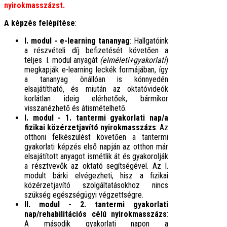
nyirokmasszázst.
A képzés felépítése
:
I. modul - e-learning tananyag
:
Hallgatóink
a részvételi díj befizetését követően a
teljes I. modul anyagát
(elméleti+gyakorlati
)
megkapják e-learning leckék formájában, így
a tananyag önállóan is könnyedén
elsajátítható, és miután az oktatóvideók
korlátlan ideig elérhetőek, bármikor
visszanézhető és átismételhető.
I. modul - 1. tantermi gyakorlati nap/a
fizikai közérzetjavító nyirokmasszázs
: Az
otthoni felkészülést követően a tantermi
gyakorlati képzés első napján az otthon már
elsajátított anyagot ismétlik át és gyakorolják
a résztvevők az oktató segítségével.
Az I.
modult bárki elvégezheti, hisz a fizikai
közérzetjavító szolgáltatásokhoz nincs
szükség egészségügyi végzettségre.
II. modul - 2. tantermi gyakorlati
nap/rehabilitációs célú nyirokmasszázs
:
A második gyakorlati napon a