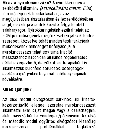
Mi az a nyirokmasszázs?
A nyirokkeringés a
sejtközötti állomány
(extracelluláris matrix, ECM
)
jó minőségének fenntartásában, azaz
megújulásában, tisztulásában és lecserélődésében
segít, elszállítja a sejtek közül a felgyülemlett
salakanyagot. Nyirokkeringésünk ezáltal tehát az
ECM jó minőségének megőrzésében játszik fontos
szerepet, közvetve tehát minden testi funkciónk
működésének minőségét befolyásolja. A
nyirokmasszázs tehát egy sima frissítő
masszázshoz hasonlóan általános regenerációs
céllal is végezhető, de célzottan, terápiaként is
alkalmazzuk különféle sérülések, betegségek
esetén a gyógyulási folyamat hatékonyságának
növelésére.
Kinek ajánljuk?
Az első modul elvégzését bárkinek, aki frissítő-
közérzetjavító jelleggel szeretne nyirokmasszázst
alkalmazni akár saját magán vagy a családtagjain,
akár masszőrként a vendégein/páciensein. Az első
és második modul együttes elvégzését kizárólag
mozgásszervi problémákkal foglalkozó