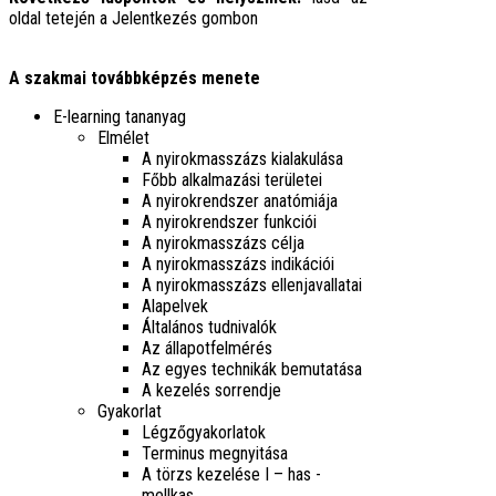
oldal tetején a Jelentkezés gombon
A szakmai továbbképzés menete
E-learning tananyag
Elmélet
A nyirokmasszázs kialakulása
Főbb alkalmazási területei
A nyirokrendszer anatómiája
A nyirokrendszer funkciói
A nyirokmasszázs célja
A nyirokmasszázs indikációi
A nyirokmasszázs ellenjavallatai
Alapelvek
Általános tudnivalók
Az állapotfelmérés
Az egyes technikák bemutatása
A kezelés sorrendje
Gyakorlat
Légzőgyakorlatok
Terminus megnyitása
A törzs kezelése I – has -
mellkas