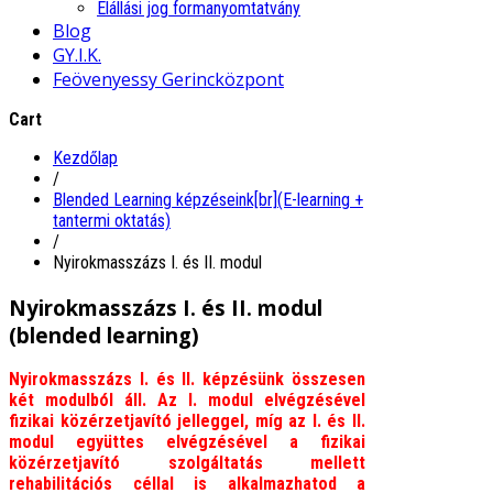
Elállási jog formanyomtatvány
Blog
GY.I.K.
Feövenyessy Gerincközpont
Cart
Kezdőlap
/
Blended Learning képzéseink[br](E-learning +
tantermi oktatás)
/
Nyirokmasszázs I. és II. modul
Nyirokmasszázs I. és II. modul
(blended learning)
Nyirokmasszázs I. és II. képzésünk összesen
két modulból áll. Az I. modul elvégzésével
fizikai közérzetjavító jelleggel, míg az I. és II.
modul együttes elvégzésével a fizikai
közérzetjavító szolgáltatás mellett
rehabilitációs céllal is alkalmazhatod a