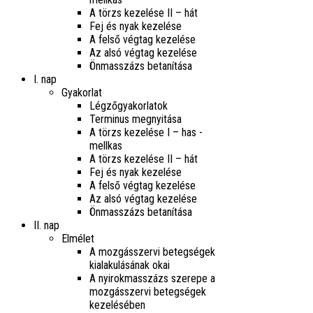
A törzs kezelése II – hát
Fej és nyak kezelése
A felső végtag kezelése
Az alsó végtag kezelése
Önmasszázs betanítása
I. nap
Gyakorlat
Légzőgyakorlatok
Terminus megnyitása
A törzs kezelése I – has -
mellkas
A törzs kezelése II – hát
Fej és nyak kezelése
A felső végtag kezelése
Az alsó végtag kezelése
Önmasszázs betanítása
II. nap
Elmélet
A mozgásszervi betegségek
kialakulásának okai
A nyirokmasszázs szerepe a
mozgásszervi betegségek
kezelésében