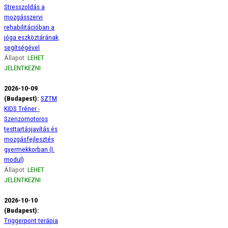
Stresszoldás a
mozgásszervi
rehabilitációban a
jóga eszköztárának
segítségével
Állapot:
LEHET
JELENTKEZNI
2026-10-09
(Budapest):
SZTM
KIDS Tréner -
Szenzomotoros
testtartásjavítás és
mozgásfejlesztés
gyermekkorban (I.
modul)
Állapot:
LEHET
JELENTKEZNI
2026-10-10
(Budapest):
Triggerpont terápia