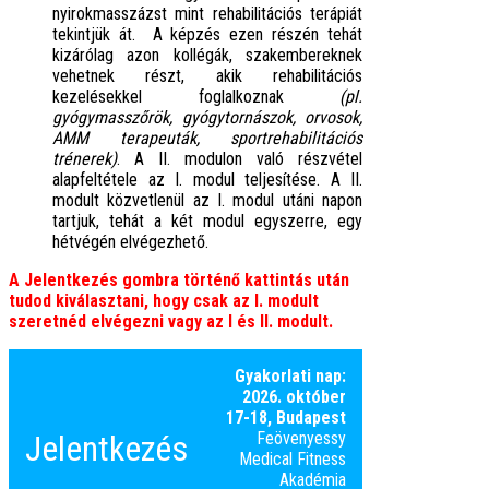
nyirokmasszázst mint rehabilitációs terápiát
tekintjük át. A képzés ezen részén tehát
kizárólag azon kollégák, szakembereknek
vehetnek részt, akik rehabilitációs
kezelésekkel foglalkoznak
(pl.
gyógymasszőrök, gyógytornászok, orvosok,
AMM terapeuták, sportrehabilitációs
trénerek)
. A II. modulon való részvétel
alapfeltétele az I. modul teljesítése. A
II.
modult közvetlenül az I. modul utáni napon
tartjuk, tehát a két modul egyszerre, egy
hétvégén elvégezhető.
A Jelentkezés gombra történő kattintás után
tudod kiválasztani, hogy csak az I. modult
szeretnéd elvégezni vagy az I és II. modult.
Gyakorlati nap:
2026. október
17-18, Budapest
Jelentkezés
Feövenyessy
Medical Fitness
Akadémia