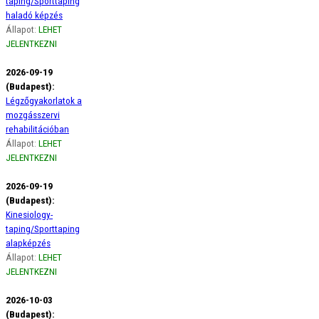
taping/Sporttaping
haladó képzés
Állapot:
LEHET
JELENTKEZNI
2026-09-19
(Budapest):
Légzőgyakorlatok a
mozgásszervi
rehabilitációban
Állapot:
LEHET
JELENTKEZNI
2026-09-19
(Budapest):
Kinesiology-
taping/Sporttaping
alapképzés
Állapot:
LEHET
JELENTKEZNI
2026-10-03
(Budapest):