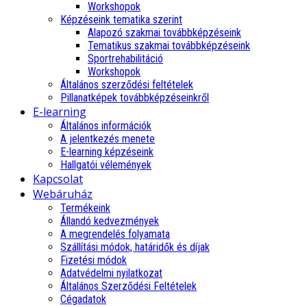
Workshopok
Képzéseink tematika szerint
Alapozó szakmai továbbképzéseink
Tematikus szakmai továbbképzéseink
Sportrehabilitáció
Workshopok
Általános szerződési feltételek
Pillanatképek továbbképzéseinkről
E-learning
Általános információk
A jelentkezés menete
E-learning képzéseink
Hallgatói vélemények
Kapcsolat
Webáruház
Termékeink
Állandó kedvezmények
A megrendelés folyamata
Szállítási módok, határidők és díjak
Fizetési módok
Adatvédelmi nyilatkozat
Általános Szerződési Feltételek
Cégadatok