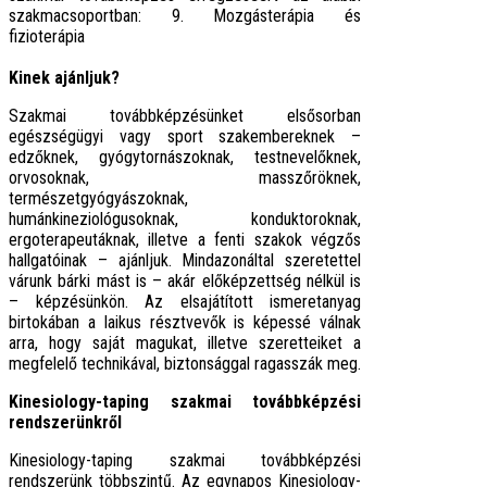
szakmacsoportban: 9. Mozgásterápia és
fizioterápia
Kinek ajánljuk?
Szakmai továbbképzésünket elsősorban
egészségügyi vagy sport szakembereknek –
edzőknek, gyógytornászoknak, testnevelőknek,
orvosoknak, masszőröknek,
természetgyógyászoknak,
humánkineziológusoknak, konduktoroknak,
ergoterapeutáknak, illetve a fenti szakok végzős
hallgatóinak – ajánljuk. Mindazonáltal szeretettel
várunk bárki mást is – akár előképzettség nélkül is
– képzésünkön. Az elsajátított ismeretanyag
birtokában a laikus résztvevők is képessé válnak
arra, hogy saját magukat, illetve szeretteiket a
megfelelő technikával, biztonsággal ragasszák meg.
Kinesiology-taping szakmai továbbképzési
rendszerünkről
Kinesiology-taping szakmai továbbképzési
rendszerünk többszintű. Az egynapos Kinesiology-