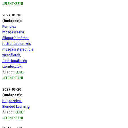
JELENTKEZNI
2027-01-16
(Budapest):
Komplex
mozgásszervi
állapotfelmérés -
testtartáselemzés,
mozgássztereotípia
vizsgálatok,
funkcionális- és
izomtesztek
Állapot:
LEHET
JELENTKEZNI
2027-03-20
(Budapest):
Hegkezelés -
Blended Learning
Állapot:
LEHET
JELENTKEZNI