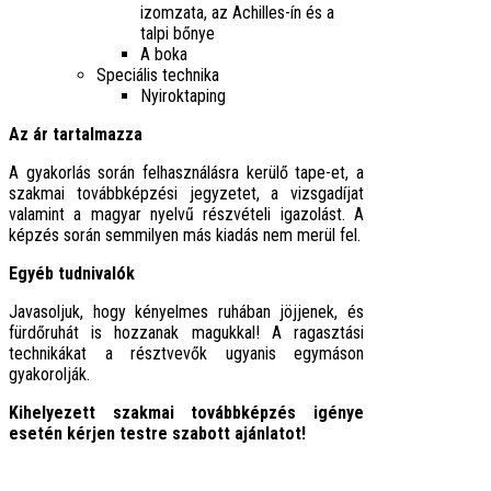
izomzata, az Achilles-ín és a
talpi bőnye
A boka
Speciális technika
Nyiroktaping
Az ár tartalmazza
A gyakorlás során felhasználásra kerülő tape-et, a
szakmai továbbképzési jegyzetet, a vizsgadíjat
valamint a magyar nyelvű részvételi igazolást. A
képzés során semmilyen más kiadás nem merül fel.
Egyéb tudnivalók
Javasoljuk, hogy kényelmes ruhában jöjjenek, és
fürdőruhát is hozzanak magukkal! A ragasztási
technikákat a résztvevők ugyanis egymáson
gyakorolják.
Kihelyezett szakmai továbbképzés igénye
esetén kérjen testre szabott ajánlatot!