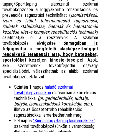
taping/Sporttaping alapszintű szakmai
továbbképzésen a leggyakoribb rehabilitációs és
prevenciós ragasztási technikákat (
izomlazítások,
izom és ízület tehermentesítő ragasztások,
ízületek stabilizálása, ödémák és haematomák
kezelése illetve komplex rehabilitációs technikák
)
sajátíthatják el a résztvevők. A szakmai
továbbképzés elvégzése
önmagában is
feljogosítja a megfelelő alapképzettséggel
rendelkező terapeutát arra, hogy betegeket,
sportolókat kezeljen kinesio-tape-pel.
Azok,
akik szeretnének továbbfejlődni és/vagy
specializálódni, választhatnak az alábbi szakmai
továbbképzések közül:
Szintén 1 napos
haladó szakmai
továbbképzésünkön
elsősorban a korrekciós
technikákkal
(pl. gerincferdülés, lúdtalp,
bütyök, izomszakadások korrekciója stb.
),
illetve az összetettebb rehabilitációs
ragasztásokkal ismerkedhetnek meg.
Fél napos
"Kinesiology-taping kismamáknak"
szakmai továbbképzésünkön a várandósság
illetve a szoptatás időszakának