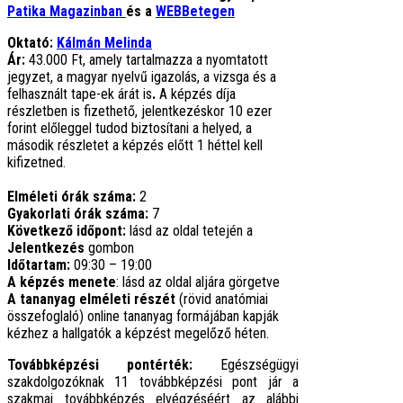
Patika Magazinban
és a
WEBBetegen
Oktató:
Kálmán Melinda
Ár:
43.000 Ft, amely tartalmazza a nyomtatott
jegyzet, a magyar nyelvű igazolás, a vizsga és a
felhasznált tape-ek árát is
.
A képzés díja
részletben is fizethető, jelentkezéskor 10 ezer
forint előleggel tudod biztosítani a helyed, a
második részletet a képzés előtt 1 héttel kell
kifizetned.
Elméleti órák száma:
2
Gyakorlati órák száma:
7
Következő időpont:
lásd az oldal tetején a
Jelentkezés
gombon
Időtartam:
09:30 – 19:00
A képzés menete
: lásd az oldal aljára görgetve
A tananyag elméleti részét
(rövid anatómiai
összefoglaló) online tananyag formájában kapják
kézhez a hallgatók a képzést megelőző héten.
Továbbképzési pontérték:
Egészségügyi
szakdolgozóknak 11 továbbképzési pont jár a
szakmai továbbképzés elvégzéséért az alábbi