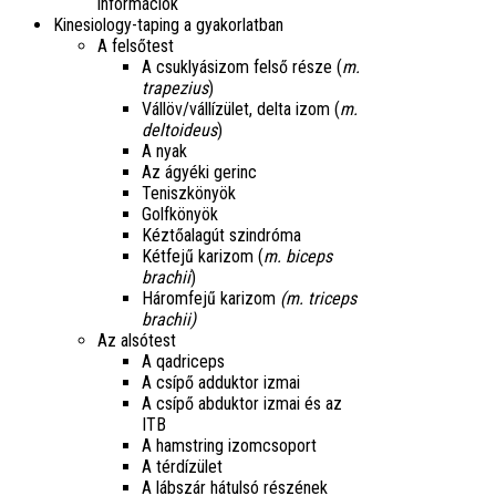
információk
Kinesiology-taping a gyakorlatban
A felsőtest
A csuklyásizom felső része (
m.
trapezius
)
Vállöv/vállízület, delta izom (
m.
deltoideus
)
A nyak
Az ágyéki gerinc
Teniszkönyök
Golfkönyök
Kéztőalagút szindróma
Kétfejű karizom (
m. biceps
brachii
)
Háromfejű karizom
(m. triceps
brachii)
Az alsótest
A qadriceps
A csípő adduktor izmai
A csípő abduktor izmai és az
ITB
A hamstring izomcsoport
A térdízület
A lábszár hátulsó részének