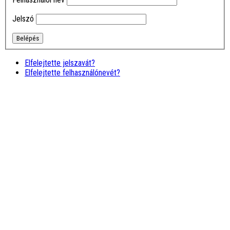
elméleti, és mindenkinek
segítő gyakorlati oktatást
nyújtó tanfolyam. Később is
Jelszó
minden kérdésre szinte …
tovább
Ivánné Kis
Marcsi
Nagyon jó, hogy rátaláltam
Elfelejtette jelszavát?
erre a képzésre (tape), mert
Elfelejtette felhasználónevét?
csodálatos oktatót
ismertem meg itt, aki
bármikor önzetlenül segít a
tanfolyam …
tovább
Horváth
Szabolcs
Naprakész, abszolút érthető
képzések, kedves,
hivatásában alázatos
oktató, ár-érték arányban
talán a legjobb. Csak
ajánlani tudom!
Farkas András
Miskolci AMM képzesen
kaptunk egy kis ízelítőt a
hatalmas tudásodból és
biztos vagyok benne, h
jövőre így vagy úgy de ott