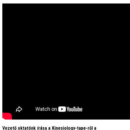
Vezető oktatónk írása a Kinesiology-tape-ről a