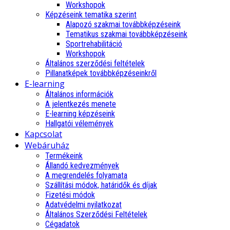
Workshopok
Képzéseink tematika szerint
Alapozó szakmai továbbképzéseink
Tematikus szakmai továbbképzéseink
Sportrehabilitáció
Workshopok
Általános szerződési feltételek
Pillanatképek továbbképzéseinkről
E-learning
Általános információk
A jelentkezés menete
E-learning képzéseink
Hallgatói vélemények
Kapcsolat
Webáruház
Termékeink
Állandó kedvezmények
A megrendelés folyamata
Szállítási módok, határidők és díjak
Fizetési módok
Adatvédelmi nyilatkozat
Általános Szerződési Feltételek
Cégadatok