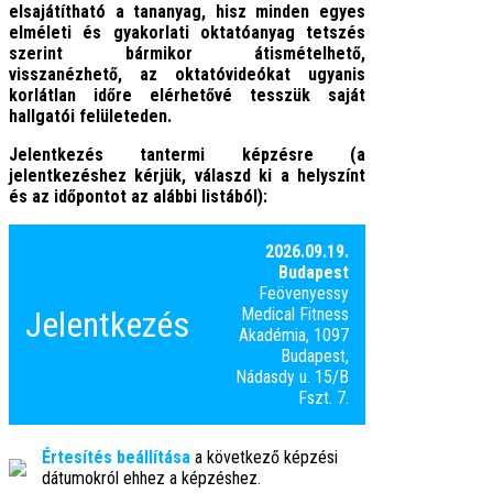
elsajátítható a tananyag, hisz minden egyes
elméleti és gyakorlati oktatóanyag tetszés
szerint bármikor átismételhető,
visszanézhető, az oktatóvideókat ugyanis
korlátlan időre elérhetővé tesszük saját
hallgatói felületeden.
Jelentkezés tantermi képzésre (a
jelentkezéshez kérjük, válaszd ki a helyszínt
és az időpontot az alábbi listából):
2026.09.19.
Budapest
Feövenyessy
Jelentkezés
Medical Fitness
Akadémia, 1097
Budapest,
Nádasdy u. 15/B
Fszt. 7.
Értesítés beállítása
a következő képzési
dátumokról ehhez a képzéshez.