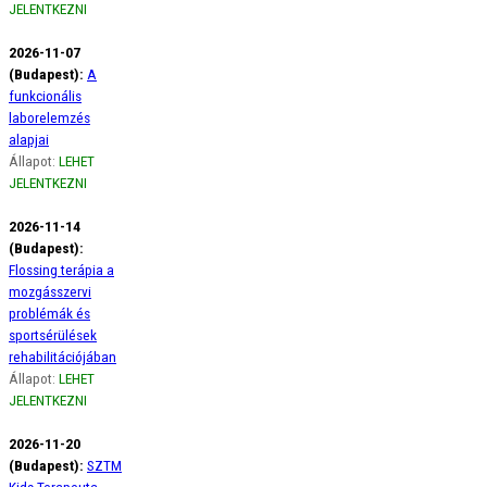
JELENTKEZNI
2026-11-07
(Budapest):
A
funkcionális
laborelemzés
alapjai
Állapot:
LEHET
JELENTKEZNI
2026-11-14
(Budapest):
Flossing terápia a
mozgásszervi
problémák és
sportsérülések
rehabilitációjában
Állapot:
LEHET
JELENTKEZNI
2026-11-20
(Budapest):
SZTM
Kids Terapeuta -