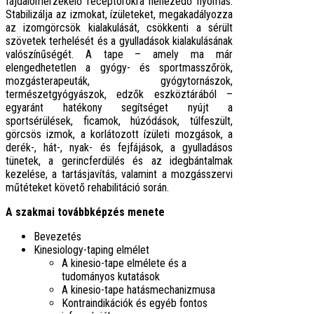
fájdalomérzékelő receptorokra nehezedő nyomás.
Stabilizálja az izmokat, ízületeket, megakadályozza
az izomgörcsök kialakulását, csökkenti a sérült
szövetek terhelését és a gyulladások kialakulásának
valószínűségét. A tape – amely ma már
elengedhetetlen a gyógy- és sportmasszőrök,
mozgásterapeuták, gyógytornászok,
természetgyógyászok, edzők eszköztárából –
egyaránt hatékony segítséget nyújt a
sportsérülések, ficamok, húzódások, túlfeszült,
görcsös izmok, a korlátozott ízületi mozgások, a
derék-, hát-, nyak- és fejfájások, a gyulladásos
tünetek, a gerincferdülés és az idegbántalmak
kezelése, a tartásjavítás, valamint a mozgásszervi
műtéteket követő rehabilitáció során.
A szakmai továbbképzés menete
Bevezetés
Kinesiology-taping elmélet
A kinesio-tape elmélete és a
tudományos kutatások
A kinesio-tape hatásmechanizmusa
Kontraindikációk és egyéb fontos