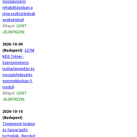
mozgásszervi
rehabilitációban a
jóga eszköztárának
segítségével
Állapot:
LEHET
JELENTKEZNI
2026-10-09
(Budapest):
SZTM
KIDS Tréner -
Szenzomotoros
testtartásjavítás és
mozgásfejlesztés
gyermekkorban (I.
modul)
Állapot:
LEHET
JELENTKEZNI
2026-10-10
(Budapest):
Triggerpont terápia
és fascia lazító
technikák - Blended