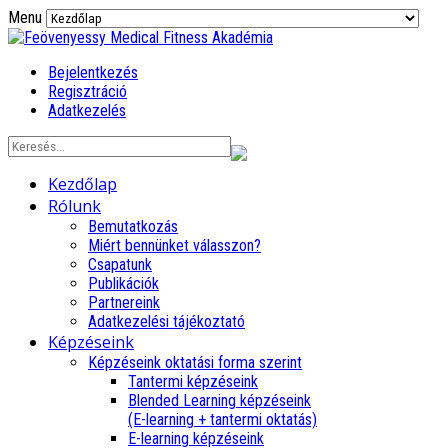
Menu
Bejelentkezés
Regisztráció
Adatkezelés
Kezdőlap
Rólunk
Bemutatkozás
Miért bennünket válasszon?
Csapatunk
Publikációk
Partnereink
Adatkezelési tájékoztató
Képzéseink
Képzéseink oktatási forma szerint
Tantermi képzéseink
Blended Learning képzéseink
(E-learning + tantermi oktatás)
E-learning képzéseink