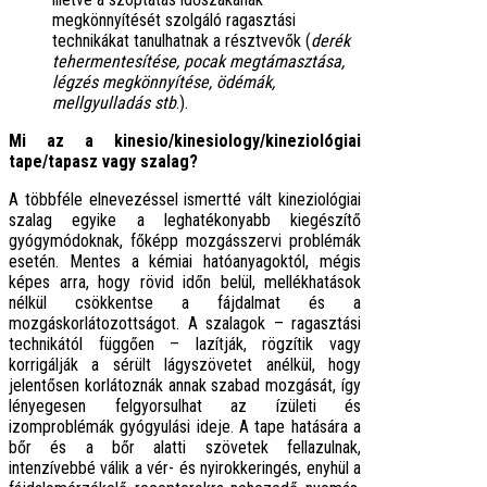
megkönnyítését szolgáló ragasztási
technikákat tanulhatnak a résztvevők (
derék
tehermentesítése, pocak megtámasztása,
légzés megkönnyítése, ödémák,
mellgyulladás stb
.).
Mi az a kinesio/kinesiology/kineziológiai
tape/tapasz vagy szalag?
A többféle elnevezéssel ismertté vált kineziológiai
szalag egyike a leghatékonyabb kiegészítő
gyógymódoknak, főképp mozgásszervi problémák
esetén. Mentes a kémiai hatóanyagoktól, mégis
képes arra, hogy rövid időn belül, mellékhatások
nélkül csökkentse a fájdalmat és a
mozgáskorlátozottságot. A szalagok – ragasztási
technikától függően – lazítják, rögzítik vagy
korrigálják a sérült lágyszövetet anélkül, hogy
jelentősen korlátoznák annak szabad mozgását, így
lényegesen felgyorsulhat az ízületi és
izomproblémák gyógyulási ideje. A tape hatására a
bőr és a bőr alatti szövetek fellazulnak,
intenzívebbé válik a vér- és nyirokkeringés, enyhül a