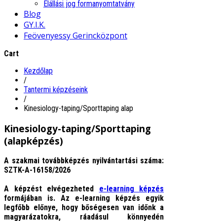
Elállási jog formanyomtatvány
Blog
GY.I.K.
Feövenyessy Gerincközpont
Cart
Kezdőlap
/
Tantermi képzéseink
/
Kinesiology-taping/Sporttaping alap
Kinesiology-taping/Sporttaping
(alapképzés)
A szakmai továbbképzés nyilvántartási száma:
SZTK-A-16158/2026
A képzést elvégezheted
e-learning képzés
formájában is.
Az e-learning képzés egyik
legfőbb előnye, hogy bőségesen van időnk a
magyarázatokra, ráadásul könnyedén