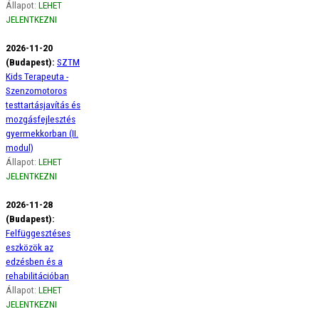
Állapot:
LEHET
JELENTKEZNI
2026-11-20
(Budapest):
SZTM
Kids Terapeuta -
Szenzomotoros
testtartásjavítás és
mozgásfejlesztés
gyermekkorban (II.
modul)
Állapot:
LEHET
JELENTKEZNI
2026-11-28
(Budapest):
Felfüggesztéses
eszközök az
edzésben és a
rehabilitációban
Állapot:
LEHET
JELENTKEZNI