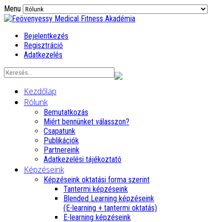
Menu
Bejelentkezés
Regisztráció
Adatkezelés
Kezdőlap
Rólunk
Bemutatkozás
Miért bennünket válasszon?
Csapatunk
Publikációk
Partnereink
Adatkezelési tájékoztató
Képzéseink
Képzéseink oktatási forma szerint
Tantermi képzéseink
Blended Learning képzéseink
(E-learning + tantermi oktatás)
E-learning képzéseink