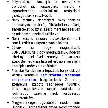
Folyamatosan követjük a nemzetközi
trendeket, így
képzéseinken mindig a
legmodernebb technikákkal, terápiákkal
gazdagodnak a résztvevők
Nem tanítunk dogmákat! Nem tanítunk
tudományosan már rég túlhaladott eszméket,
elméleteket pusztán azért, mert népszerűek
és mindenhol ezekkel találkozol
Nem tanítunk szigorú protokollokat, mert
nem hiszünk a szigorú protokollokban
Célunk az, hogy megtanítsunk
GONDOLKODNI. Hogy megmutassuk, hogyan
lehet nyitott elmével, személyre és panaszra
szabottan, egymás hatását erősítve használni
a terápiás módszerek tárházát
A tanítás/tanulás nem fejeződik be az oklevél
kézhez vételével.
Zárt szakmai facebook
csoportunkban
hallgatóinknak 24 órás,
személyre szabott segítséget nyújtunk,
illetve naprakészen tartjuk tudásukat a
legfrissebb szakmai hírek rendszeres
megosztásával
Magyarországon egyedülálló módon nem
villogunk 5 soros trendi, ámde semmitmondó