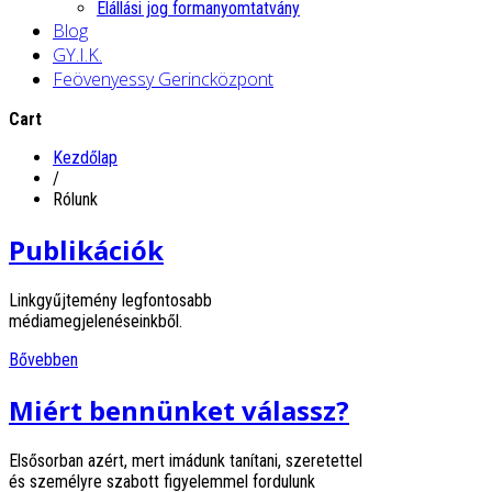
Elállási jog formanyomtatvány
Blog
GY.I.K.
Feövenyessy Gerincközpont
Cart
Kezdőlap
/
Rólunk
Publikációk
Linkgyűjtemény legfontosabb
médiamegjelenéseinkből.
Bővebben
Miért bennünket válassz?
Elsősorban azért, mert imádunk tanítani, szeretettel
és személyre szabott figyelemmel fordulunk