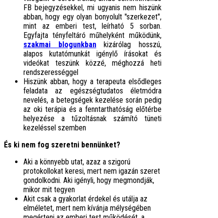
FB bejegyzésekkel, mi ugyanis nem hiszünk
abban, hogy egy olyan bonyolult "szerkezet",
mint az emberi test, leírható 5 sorban.
Egyfajta tényfeltáró műhelyként működünk,
szakmai blogunkban
kizárólag hosszú,
alapos kutatómunkát igénylő írásokat és
videókat teszünk közzé, méghozzá heti
rendszerességgel
Hiszünk abban, hogy a terapeuta elsődleges
feladata az egészségtudatos életmódra
nevelés, a betegségek kezelése során pedig
az oki terápia és a fenntarthatóság előtérbe
helyezése a tűzoltásnak számító tüneti
kezeléssel szemben
És ki nem fog szeretni bennünket?
Aki a könnyebb utat, azaz a szigorú
protokollokat keresi, mert nem igazán szeret
gondolkodni. Aki igényli, hogy megmondják,
mikor mit tegyen
Akit csak a gyakorlat érdekel és utálja az
elméletet, mert nem kívánja mélységében
megérteni az emberi test működését, a