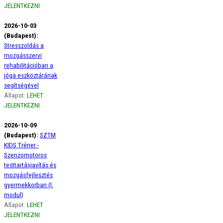
JELENTKEZNI
2026-10-03
(Budapest):
Stresszoldás a
mozgásszervi
rehabilitációban a
jóga eszköztárának
segítségével
Állapot:
LEHET
JELENTKEZNI
2026-10-09
(Budapest):
SZTM
KIDS Tréner -
Szenzomotoros
testtartásjavítás és
mozgásfejlesztés
gyermekkorban (I.
modul)
Állapot:
LEHET
JELENTKEZNI