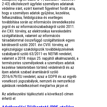
2-43) elkötelezett ügyfelei személyes adatainak
védelme iránt, ezért kiemelt figyelmet fordít arra,
hogy a személyes adatok gyűjtése, kezelése,
felhasználása, feldolgozása és esetleges
továbbítása során az információs önrendelkezési
jogról és az információszabadságról szóló 2011.
évi CXII. törvény, az elektronikus kereskedelmi
szolgáltatások, valamint az információs
társadalommal összefüggő szolgáltatások egyes
kérdéseiről szóló 2001. évi CVIII. törvény, az
egészségügyi szakdolgozók továbbképzésének
szabályairól szóló 63/2011-es NEFMI rendelet,
valamint a 2018. május 25. napjától alkalmazandó, a
természetes személyeknek a személyes adatok
kezelése tekintetében történő védelméről és az
ilyen adatok szabad áramlásáról szóló
2016/679/EU rendelet, azaz a GDPR és az egyéb
vonatkozó jogszabályok, nemzeti és nemzetközi
ajánlások rendelkezéseit megtartva járjon el.
Az adatkezelési tájékoztató a következő címen
érhető el: