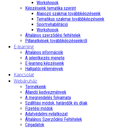
Workshopok
Képzéseink tematika szerint
Alapozó szakmai továbbképzéseink
Tematikus szakmai továbbképzéseink
Sportrehabilitáció
Workshopok
Általános szerződési feltételek
Pillanatképek továbbképzéseinkről
E-learning
Általános információk
A jelentkezés menete
E-learning képzéseink
Hallgatói vélemények
Kapcsolat
Webáruház
Termékeink
Állandó kedvezmények
A megrendelés folyamata
Szállítási módok, határidők és díjak
Fizetési módok
Adatvédelmi nyilatkozat
Általános Szerződési Feltételek
Cégadatok