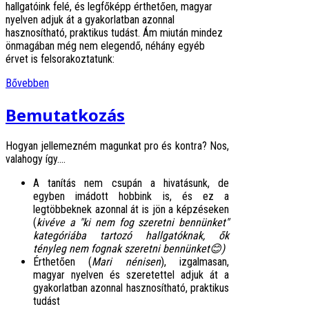
hallgatóink felé, és legfőképp érthetően, magyar
nyelven adjuk át a gyakorlatban azonnal
hasznosítható, praktikus tudást. Ám miután mindez
önmagában még nem elegendő, néhány egyéb
érvet is felsorakoztatunk:
Bővebben
Bemutatkozás
Hogyan jellemezném magunkat pro és kontra? Nos,
valahogy így....
A tanítás nem csupán a hivatásunk, de
egyben imádott hobbink is, és ez a
legtöbbeknek azonnal át is jön a képzéseken
(
kivéve a "ki nem fog szeretni bennünket"
kategóriába tartozó hallgatóknak, ők
tényleg nem fognak szeretni bennünket😊)
É
rthetően (
Mari nénisen
), izgalmasan,
magyar nyelven és szeretettel adjuk át a
gyakorlatban azonnal hasznosítható, praktikus
tudást