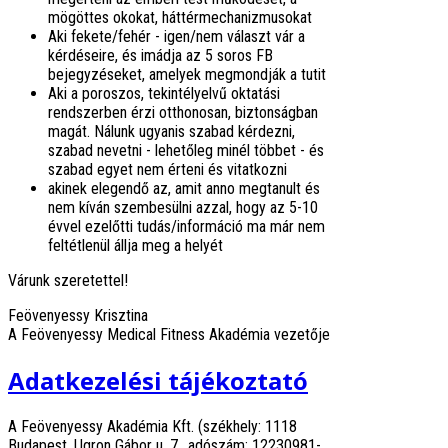
mögöttes okokat, háttérmechanizmusokat
Aki fekete/fehér - igen/nem választ vár a
kérdéseire, és imádja az 5 soros FB
bejegyzéseket, amelyek megmondják a tutit
Aki a poroszos, tekintélyelvű oktatási
rendszerben érzi otthonosan, biztonságban
magát. Nálunk ugyanis szabad kérdezni,
szabad nevetni - lehetőleg minél többet - és
szabad egyet nem érteni és vitatkozni
akinek elegendő az, amit anno megtanult és
nem kíván szembesülni azzal, hogy az 5-10
évvel ezelőtti tudás/információ ma már nem
feltétlenül állja meg a helyét
Várunk szeretettel!
Feövenyessy Krisztina
A Feövenyessy Medical Fitness Akadémia vezetője
Adatkezelési tájékoztató
A Feövenyessy Akadémia Kft. (székhely: 1118
Budapest, Ugron Gábor u. 7., adószám: 12230981-