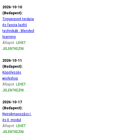
2026-10-10
(Budapest):
Triggerpont terápia
és fascia lazító
technikák - Blended
learning
Állapot:
LEHET
JELENTKEZNI
2026-10-11
(Budapest):
Köpölyözés
workshop
Állapot:
LEHET
JELENTKEZNI
2026-10-17
(Budapest):
Nyirokmasszázs I.
és II. modul
Állapot:
LEHET
JELENTKEZNI