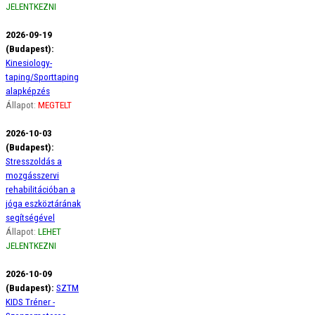
JELENTKEZNI
2026-09-19
(Budapest):
Kinesiology-
taping/Sporttaping
alapképzés
Állapot:
MEGTELT
2026-10-03
(Budapest):
Stresszoldás a
mozgásszervi
rehabilitációban a
jóga eszköztárának
segítségével
Állapot:
LEHET
JELENTKEZNI
2026-10-09
(Budapest):
SZTM
KIDS Tréner -