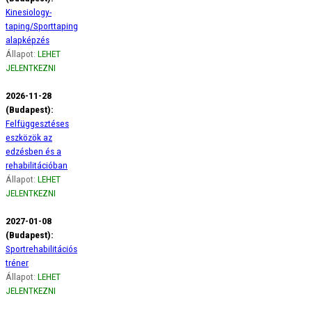
Kinesiology-
taping/Sporttaping
alapképzés
Állapot:
LEHET
JELENTKEZNI
2026-11-28
(Budapest):
Felfüggesztéses
eszközök az
edzésben és a
rehabilitációban
Állapot:
LEHET
JELENTKEZNI
2027-01-08
(Budapest):
Sportrehabilitációs
tréner
Állapot:
LEHET
JELENTKEZNI