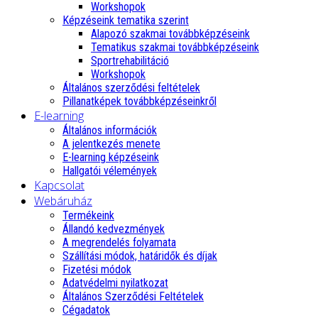
Workshopok
Képzéseink tematika szerint
Alapozó szakmai továbbképzéseink
Tematikus szakmai továbbképzéseink
Sportrehabilitáció
Workshopok
Általános szerződési feltételek
Pillanatképek továbbképzéseinkről
E-learning
Általános információk
A jelentkezés menete
E-learning képzéseink
Hallgatói vélemények
Kapcsolat
Webáruház
Termékeink
Állandó kedvezmények
A megrendelés folyamata
Szállítási módok, határidők és díjak
Fizetési módok
Adatvédelmi nyilatkozat
Általános Szerződési Feltételek
Cégadatok