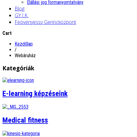
Elállási jog formanyomtatvány
Blog
GY.I.K.
Feövenyessy Gerincközpont
Cart
Kezdőlap
/
Webáruház
Kategóriák
E-learning képzéseink
Medical fitness