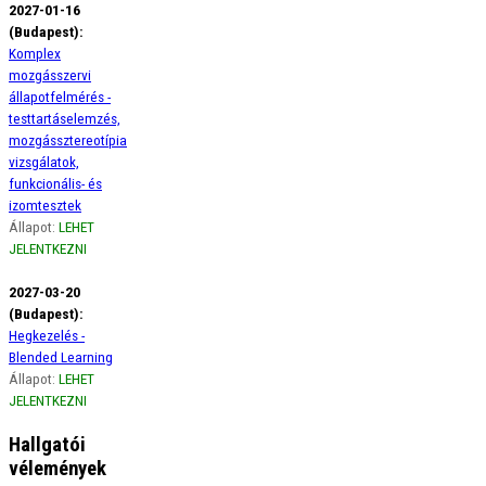
2027-01-16
(Budapest):
Komplex
mozgásszervi
állapotfelmérés -
testtartáselemzés,
mozgássztereotípia
vizsgálatok,
funkcionális- és
izomtesztek
Állapot:
LEHET
JELENTKEZNI
2027-03-20
(Budapest):
Hegkezelés -
Blended Learning
Állapot:
LEHET
JELENTKEZNI
Hallgatói
vélemények