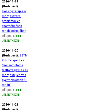
2026-11-14
(Budapest):
Flossing terápia a
mozgásszervi
problémák és
sportsérülések
rehabilitációjában
Állapot:
LEHET
JELENTKEZNI
2026-11-20
(Budapest):
SZTM
Kids Terapeuta -
Szenzomotoros
testtartásjavítás és
mozgásfejlesztés
gyermekkorban (II.
modul)
Állapot:
LEHET
JELENTKEZNI
2026-11-21
(Budapest):