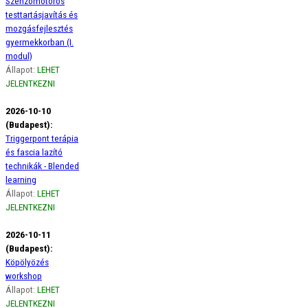
Szenzomotoros
testtartásjavítás és
mozgásfejlesztés
gyermekkorban (I.
modul)
Állapot:
LEHET
JELENTKEZNI
2026-10-10
(Budapest):
Triggerpont terápia
és fascia lazító
technikák - Blended
learning
Állapot:
LEHET
JELENTKEZNI
2026-10-11
(Budapest):
Köpölyözés
workshop
Állapot:
LEHET
JELENTKEZNI