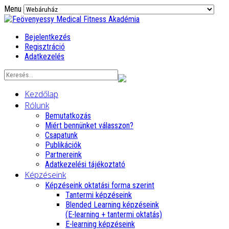
Menu
Bejelentkezés
Regisztráció
Adatkezelés
Kezdőlap
Rólunk
Bemutatkozás
Miért bennünket válasszon?
Csapatunk
Publikációk
Partnereink
Adatkezelési tájékoztató
Képzéseink
Képzéseink oktatási forma szerint
Tantermi képzéseink
Blended Learning képzéseink
(E-learning + tantermi oktatás)
E-learning képzéseink