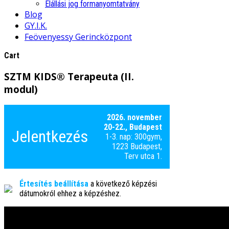
Elállási jog formanyomtatvány
Blog
GY.I.K.
Feövenyessy Gerincközpont
Cart
SZTM KIDS® Terapeuta (II.
modul)
2026. november
20-22., Budapest
Jelentkezés
1-3. nap: 300gym,
1223 Budapest,
Terv utca 1.
Értesítés beállítása
a következő képzési
dátumokról ehhez a képzéshez.