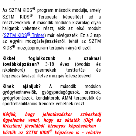
®
Az SZTM KIDS
program második modulja, amely
®
SZTM KIDS
Terapeuta képesítést ad a
résztvevőknek. A második modulon kizárólag olyan
hallgatók vehetnek részt, akik az első modult
®
(
SZTM KIDS
Tréner
) már elvégezték.
Ez a 3 nap
az egyéni mozgásfejlesztésről, tehát az SZTM
®
KIDS
mozgásprogram terápiás irányáról szól.
Kikkel foglalkozunk a szakmai
továbbképzésen?
3-18 éves (óvodás és
iskoláskorú) gyermekek testtartás- és
légzésjavításával, illetve mozgásfejlesztésével
Kinek ajánljuk?
A második modulon
gyógytestnevelők, gyógypedagógusok, orvosok,
gyógytornászok, konduktorok, AMM terapeuták és
sportrehabilitációs trénerek vehetnek részt.
Kérjük, hogy jelentkezéskor szíveskedj
figyelembe venni, hogy az oktatók (Olgi és
Krisztina) jóvoltából bizonyos képzéseinken -
®
köztük az SZTM KIDS
képzésen is -
relatíve