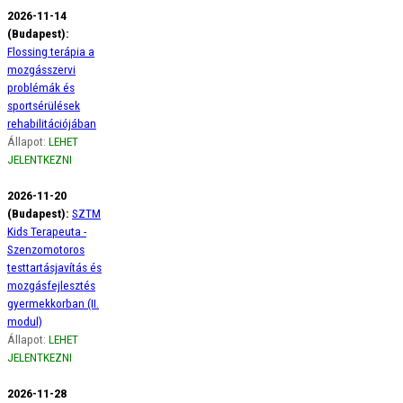
2026-11-14
(Budapest):
Flossing terápia a
mozgásszervi
problémák és
sportsérülések
rehabilitációjában
Állapot:
LEHET
JELENTKEZNI
2026-11-20
(Budapest):
SZTM
Kids Terapeuta -
Szenzomotoros
testtartásjavítás és
mozgásfejlesztés
gyermekkorban (II.
modul)
Állapot:
LEHET
JELENTKEZNI
2026-11-28