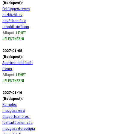
(Budapest):
Felfüggesztéses
eszközök az
edzésben és a
rehabilitációban
Állapot:
LEHET
JELENTKEZNI
2027-01-08
(Budapest):
Sportrehabilitációs
tréner
Állapot:
LEHET
JELENTKEZNI
2027-01-16
(Budapest):
Komplex
mozgásszervi
állapotfelmérés -
testtartáselemzés,
mozgássztereotípia