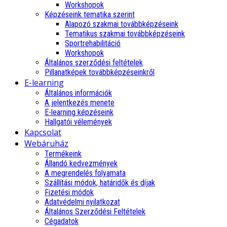
Workshopok
Képzéseink tematika szerint
Alapozó szakmai továbbképzéseink
Tematikus szakmai továbbképzéseink
Sportrehabilitáció
Workshopok
Általános szerződési feltételek
Pillanatképek továbbképzéseinkről
E-learning
Általános információk
A jelentkezés menete
E-learning képzéseink
Hallgatói vélemények
Kapcsolat
Webáruház
Termékeink
Állandó kedvezmények
A megrendelés folyamata
Szállítási módok, határidők és díjak
Fizetési módok
Adatvédelmi nyilatkozat
Általános Szerződési Feltételek
Cégadatok