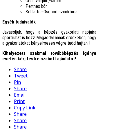
Genu valgum/varum
Perthes kór
Schlatter-Osgood szindróma
Egyéb tudnivalók
Javasoljuk, hogy a képzés gyakorlati napjaira
sportruhát is hozz Magaddal annak érdekében, hogy
a gyakorlatokat kényelmesen végre tudd hajtani!
Kihelyezett szakmai továbbképzés igénye
esetén kérj testre szabott ajánlatot!
Share
Tweet
Pin
Share
Email
Print
Copy Link
Share
Share
Share