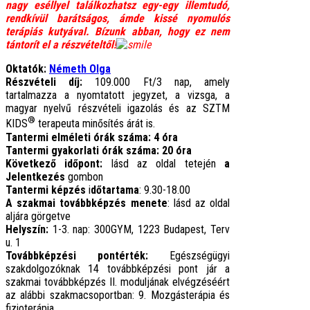
nagy eséllyel találkozhatsz egy-egy illemtudó,
rendkívül barátságos, ámde kissé nyomulós
terápiás kutyával. Bízunk abban, hogy ez nem
tántorít el a részvételtől!
Oktatók:
Németh Olga
Részvételi díj:
109.000 Ft/3 nap, amely
tartalmazza a nyomtatott jegyzet, a vizsga, a
magyar nyelvű részvételi igazolás és az SZTM
®
KIDS
terapeuta minősítés árát is.
Tantermi elméleti órák száma: 4 óra
Tantermi gyakorlati órák száma: 20 óra
Következő időpont:
lásd az oldal tetején
a
Jelentkezés
gombon
Tantermi képzés
i
dőtartama
: 9.30-18.00
A szakmai továbbképzés menete
: lásd az oldal
aljára görgetve
Helyszín:
1-3. nap: 300GYM, 1223 Budapest, Terv
u. 1
Továbbképzési pontérték:
Egészségügyi
szakdolgozóknak 14 továbbképzési pont jár a
szakmai továbbképzés II. moduljának elvégzéséért
az alábbi szakmacsoportban: 9. Mozgásterápia és
fizioterápia