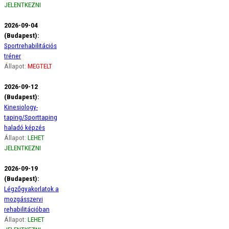
JELENTKEZNI
2026-09-04
(Budapest):
Sportrehabilitációs
tréner
Állapot:
MEGTELT
2026-09-12
(Budapest):
Kinesiology-
taping/Sporttaping
haladó képzés
Állapot:
LEHET
JELENTKEZNI
2026-09-19
(Budapest):
Légzőgyakorlatok a
mozgásszervi
rehabilitációban
Állapot:
LEHET