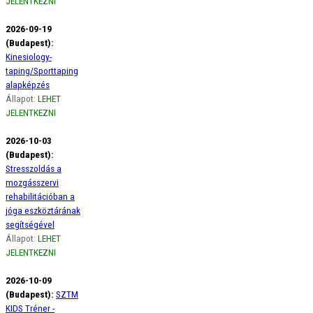
JELENTKEZNI
2026-09-19
(Budapest):
Kinesiology-
taping/Sporttaping
alapképzés
Állapot:
LEHET
JELENTKEZNI
2026-10-03
(Budapest):
Stresszoldás a
mozgásszervi
rehabilitációban a
jóga eszköztárának
segítségével
Állapot:
LEHET
JELENTKEZNI
2026-10-09
(Budapest):
SZTM
KIDS Tréner -