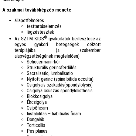
A szakmai továbbképzés menete
állapotfelmérés
testtartáselemzés
légzéstesztek
®
Az SZTM KIDS
gyakorlatok beillesztése az
egyes gyakori betegségek célzott
terápiájába (a szakember
alapvégzettségének megfelelően)
Scheuermann-kór
Strukturális gerincferdülés
Sacralisatio, lumbalisatio
Nyitott gerinc (spina bifida occulta)
Csigolyaív szakadás(spondylolysis)
Csigolya csúszás spondylolisthesis
Blokkcsigolya
Ékcsigolya
Csípőficam
Instabilitás – habituális ficam
Dongaláb
Torticollis
Pes planus