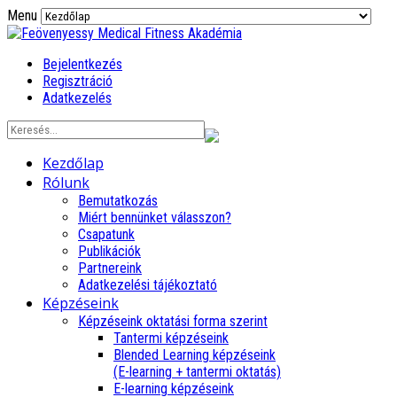
Menu
Bejelentkezés
Regisztráció
Adatkezelés
Kezdőlap
Rólunk
Bemutatkozás
Miért bennünket válasszon?
Csapatunk
Publikációk
Partnereink
Adatkezelési tájékoztató
Képzéseink
Képzéseink oktatási forma szerint
Tantermi képzéseink
Blended Learning képzéseink
(E-learning + tantermi oktatás)
E-learning képzéseink