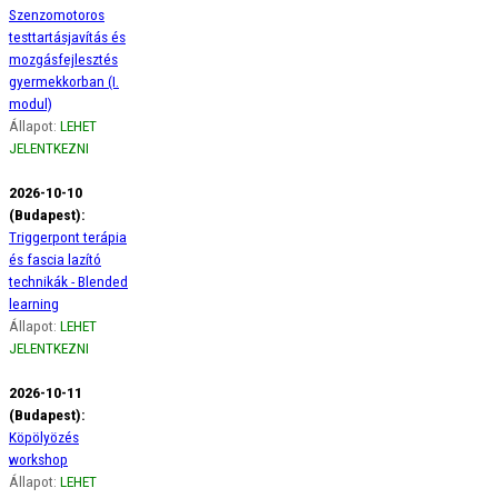
Szenzomotoros
testtartásjavítás és
mozgásfejlesztés
gyermekkorban (I.
modul)
Állapot:
LEHET
JELENTKEZNI
2026-10-10
(Budapest):
Triggerpont terápia
és fascia lazító
technikák - Blended
learning
Állapot:
LEHET
JELENTKEZNI
2026-10-11
(Budapest):
Köpölyözés
workshop
Állapot:
LEHET