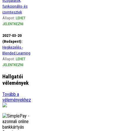
vizsgálatok,
funkcionális- és
izomtesztek
Állapot:
LEHET
JELENTKEZNI
2027-03-20
(Budapest):
Hegkezelés -
Blended Learning
Állapot:
LEHET
JELENTKEZNI
Hallgatói
vélemények
Ági
Tovább a
Szeretném szivből jövő
véleményekhez
hálámat kifejezni a gerinces
kurzus óta életemben
előszor figyelek a borzasztó
tartásomra, amikor
görbülök, …
tovább
Adrienn