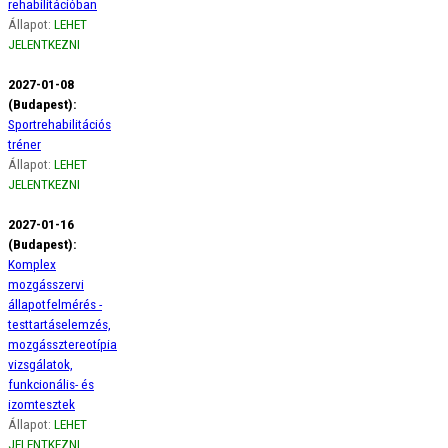
rehabilitációban
Állapot:
LEHET
JELENTKEZNI
2027-01-08
(Budapest):
Sportrehabilitációs
tréner
Állapot:
LEHET
JELENTKEZNI
2027-01-16
(Budapest):
Komplex
mozgásszervi
állapotfelmérés -
testtartáselemzés,
mozgássztereotípia
vizsgálatok,
funkcionális- és
izomtesztek
Állapot:
LEHET
JELENTKEZNI