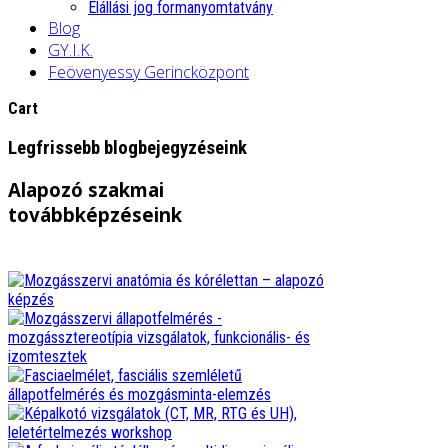
Elállási jog formanyomtatvány
Blog
GY.I.K.
Feövenyessy Gerincközpont
Cart
Legfrissebb blogbejegyzéseink
Alapozó szakmai
továbbképzéseink