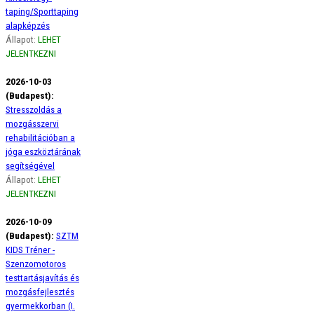
taping/Sporttaping
alapképzés
Állapot:
LEHET
JELENTKEZNI
2026-10-03
(Budapest):
Stresszoldás a
mozgásszervi
rehabilitációban a
jóga eszköztárának
segítségével
Állapot:
LEHET
JELENTKEZNI
2026-10-09
(Budapest):
SZTM
KIDS Tréner -
Szenzomotoros
testtartásjavítás és
mozgásfejlesztés
gyermekkorban (I.