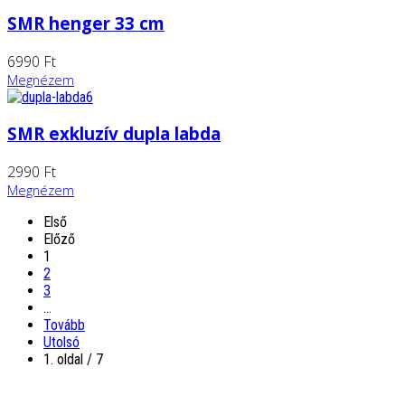
SMR henger 33 cm
6990 Ft
Megnézem
SMR exkluzív dupla labda
2990 Ft
Megnézem
Első
Előző
1
2
3
…
Tovább
Utolsó
1. oldal / 7