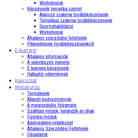
Workshopok
Képzéseink tematika szerint
Alapozó szakmai továbbképzéseink
Tematikus szakmai továbbképzéseink
Sportrehabilitáció
Workshopok
Általános szerződési feltételek
Pillanatképek továbbképzéseinkről
E-learning
Általános információk
A jelentkezés menete
E-learning képzéseink
Hallgatói vélemények
Kapcsolat
Webáruház
Termékeink
Állandó kedvezmények
A megrendelés folyamata
Szállítási módok, határidők és díjak
Fizetési módok
Adatvédelmi nyilatkozat
Általános Szerződési Feltételek
Cégadatok