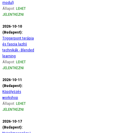
modul)
Állapot:
LEHET
JELENTKEZNI
2026-10-10
(Budapest):
Triggerpont terápia
és fascia lazító
technikák - Blended
learning
Állapot:
LEHET
JELENTKEZNI
2026-10-11
(Budapest):
Köpölyözés
workshop
Állapot:
LEHET
JELENTKEZNI
2026-10-17
(Budapest):
Nyirokmasszázs I.