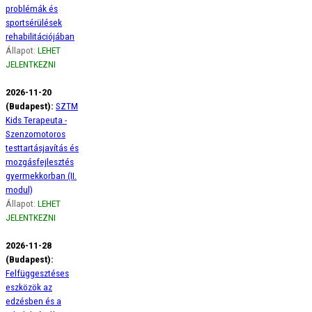
problémák és
sportsérülések
rehabilitációjában
Állapot:
LEHET
JELENTKEZNI
2026-11-20
(Budapest):
SZTM
Kids Terapeuta -
Szenzomotoros
testtartásjavítás és
mozgásfejlesztés
gyermekkorban (II.
modul)
Állapot:
LEHET
JELENTKEZNI
2026-11-28
(Budapest):
Felfüggesztéses
eszközök az
edzésben és a