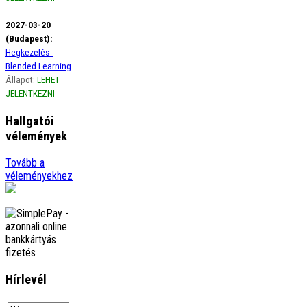
2027-03-20
(Budapest):
Hegkezelés -
Blended Learning
Állapot:
LEHET
JELENTKEZNI
Hallgatói
vélemények
Ági
Tovább a
Szeretném szivből jövő
véleményekhez
hálámat kifejezni a gerinces
kurzus óta életemben
előszor figyelek a borzasztó
tartásomra, amikor
görbülök, …
tovább
Adrienn
Örülök, hogy
megismerhettelek Titeket.
őrült sokat tanultam Tőletek.
Hírlevél
Szuper csapat vagytok.
Lenyűgöző a