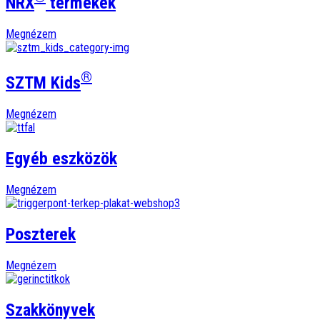
NRX
termékek
Megnézem
®
SZTM Kids
Megnézem
Egyéb eszközök
Megnézem
Poszterek
Megnézem
Szakkönyvek