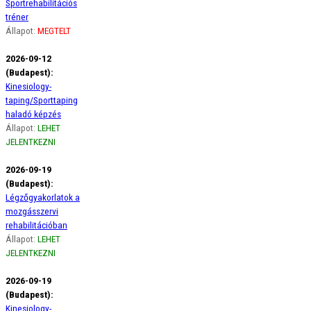
Sportrehabilitációs
tréner
Állapot:
MEGTELT
2026-09-12
(Budapest):
Kinesiology-
taping/Sporttaping
haladó képzés
Állapot:
LEHET
JELENTKEZNI
2026-09-19
(Budapest):
Légzőgyakorlatok a
mozgásszervi
rehabilitációban
Állapot:
LEHET
JELENTKEZNI
2026-09-19
(Budapest):
Kinesiology-