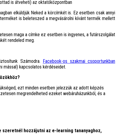
ottad is átveheti) az oktatóközpontban
gban elküldjük Neked a körcímkét is. Ez esetben csak annyi
terméket is beleteszed a megvásárolni kívánt termék mellett
tesen maga a címke ez esetben is ingyenes, a futárszolgálat
címkét rendeled meg.
biztosítunk Számodra.
Facebook-os szakmai csoportunkban
mi mással) kapcsolatos kérdéseidet.
közökhöz?
ükséged, ezt minden esetben jelezzük az adott képzés
szetesen megrendelheted ezeket webáruházunkból, és a
 szeretnél hozzájutni az e-learning tananyaghoz,