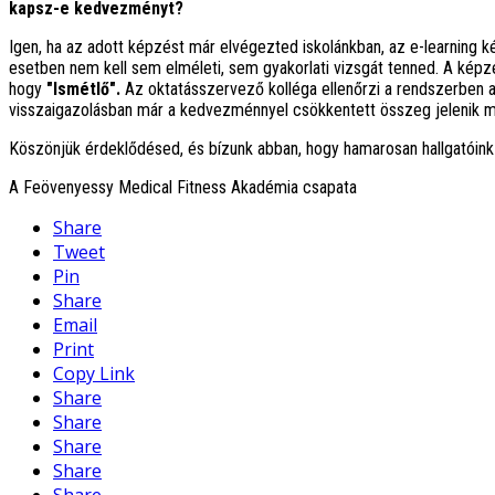
kapsz-e kedvezményt?
Igen, ha az adott képzést már elvégezted iskolánkban, az e-learning 
esetben nem kell sem elméleti, sem gyakorlati vizsgát tenned. A képz
hogy
"Ismétlő".
Az oktatásszervező kolléga ellenőrzi a rendszerben 
visszaigazolásban már a kedvezménnyel csökkentett összeg jelenik 
Köszönjük érdeklődésed, és bízunk abban, hogy hamarosan hallgatóink
A Feövenyessy Medical Fitness Akadémia csapata
Share
Tweet
Pin
Share
Email
Print
Copy Link
Share
Share
Share
Share