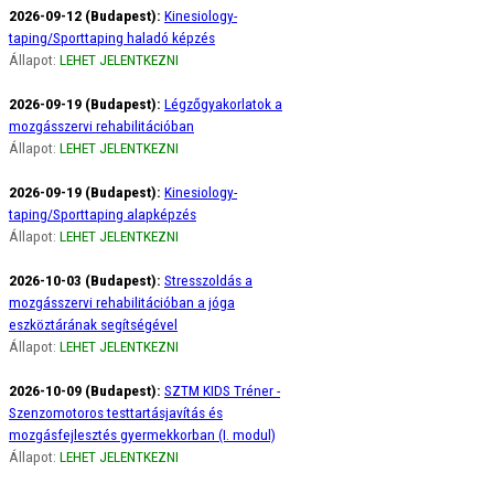
2026-09-12 (Budapest):
Kinesiology-
taping/Sporttaping haladó képzés
Állapot:
LEHET JELENTKEZNI
2026-09-19 (Budapest):
Légzőgyakorlatok a
mozgásszervi rehabilitációban
Állapot:
LEHET JELENTKEZNI
2026-09-19 (Budapest):
Kinesiology-
taping/Sporttaping alapképzés
Állapot:
LEHET JELENTKEZNI
2026-10-03 (Budapest):
Stresszoldás a
mozgásszervi rehabilitációban a jóga
eszköztárának segítségével
Állapot:
LEHET JELENTKEZNI
2026-10-09 (Budapest):
SZTM KIDS Tréner -
Szenzomotoros testtartásjavítás és
mozgásfejlesztés gyermekkorban (I. modul)
Állapot:
LEHET JELENTKEZNI