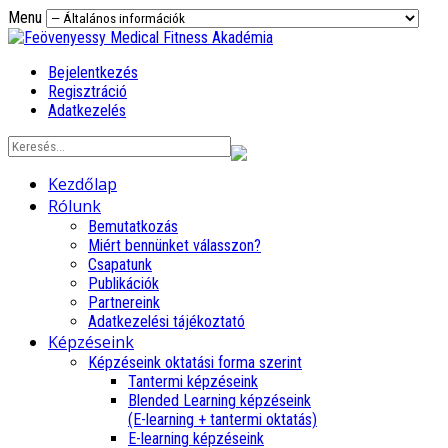
Menu
Bejelentkezés
Regisztráció
Adatkezelés
Kezdőlap
Rólunk
Bemutatkozás
Miért bennünket válasszon?
Csapatunk
Publikációk
Partnereink
Adatkezelési tájékoztató
Képzéseink
Képzéseink oktatási forma szerint
Tantermi képzéseink
Blended Learning képzéseink
(E-learning + tantermi oktatás)
E-learning képzéseink