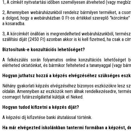
1, A címkét nyitvatartási időben személyesen átveheted (vagy megbíz
2, Amennyiben webáruházunkból rendelsz bármilyen terméket, a csoma
a dolgod, hogy a webáruházban 0 Ft-os értékkel szereplő "körcímke" 
a kosaradba.
3, A körcímkét önállóan is megrendelheted webáruházunkból, természe
szállítási díját (2450 Ft) azonban akkor is ki kell fizetned, ha csak a 
Biztosítunk-e konzultációs lehetőséget?
A felkészülés során folyamatos online konzultációs lehetőséget 
elérheted oktatóinkat, és bármikor felteheted a tananyaggal (vagy bár
Hogyan juthatsz hozzá a képzés elvégzéséhez szükséges esz
Néhány gyakorlati képzés elvégzéséhez bizonyos eszközökre lesz sz
oldalán. Amennyiben az eszközök nem állnak rendelkezésedre, termé
csomagot futárszolgálattal küldjük el Neked.
Hogyan tudod kifizetni a képzés díját?
A képzési díj kifizetése banki átutalással történik.
Ha már elvégezted iskolánkban tantermi formában a képzést, de