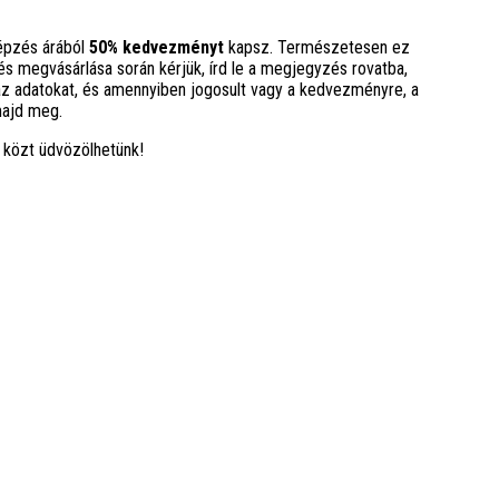
képzés árából
50% kedvezményt
kapsz. Természetesen ez
és megvásárlása során kérjük, írd le a megjegyzés rovatba,
az adatokat, és amennyiben jogosult vagy a kedvezményre, a
majd meg.
 közt üdvözölhetünk!