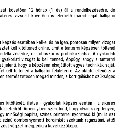
ását követően 12 hónap (1 év) áll a rendelkezésedre, de
ikeres vizsgált követően is elérhető marad saját hallgatói
képzés esetében kell-e, és ha igen, pontosan milyen vizsgát
tet kell kitöltened online, amit a tantermi képzésen töltenél
 rendelkezésedre, és többször is próbálkozhatsz. A gyakorlati
gyakorlati vizsgát is kell tenned, éppúgy, ahogy a tantermi
t jelenti, hogy a képzésen elsajátított egyes technikák saját,
el kell töltened a hallgatói felületedre. Az oktató ellenőrzi a
setben természetesen megad minden, a korrigáláshoz szükséges
 kitöltését, illetve - gyakorlati képzés esetén - a sikeres
ói felületedről. Amennyiben szeretnéd, hogy olyan szép legyen,
gy minőségi papírra, színes printerrel nyomtasd ki (mi is ezt
st színű dombornyomott körcímkét szoktunk ragasztani, ettől
képzést végzel, mégpedig a következőképp: