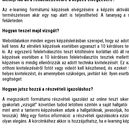
Az e-learning formátumú képzések elvégzésére a képzés aktivál
természetesen akár egy nap alatt is teljesítheted. A tananyag a s
felületeden.
Hogyan teszel majd vizsgát?
Weboldalunkon minden egyes képzésleírásban szerepel, hogy az adott 
kell tenni. Az elméleti képzések esetében ugyanazt a 10 kérdéses tesz
ki. Az egyszerű feleletválasztós teszt kitöltésére korlátlan idő áll
képzések
esetében a 10 kérdéses feleletválasztós tesztek mellett 
képzésen is mindig ellenőrizzük az adott technika kivitelezését. Ez az
otthoni kivitelezéséről fotót vagy videót kell készítened, és ezeket f
helyes kivitelezést, és amennyiben szükséges, javítást kér. Ilyen e
segítséget.
Hogyan jutsz hozzá a részvételi igazoláshoz?
A megszokott formátumú részvételi igazolást az online teszt sikeres
gyakorlati „vizsgát” követően tudod letölteni szintén a saját hallgat
mint amit a tantermi képzéseken adunk a hallgatóknak, javasoljuk, ho
tesszük). Még egy fontos információ: a részvételi igazolásokra ezü
olyan elegáns. A körcímkéhez akkor is hozzájuthatsz, ha e-learning 