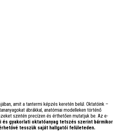
ában, amit a tantermi képzés keretén belül. Oktatóink –
ananyagokat ábrákkal, anatómiai modelleken történő
zeket szintén precízen és érthetően mutatjuk be. Az e-
 és gyakorlati oktatóanyag tetszés szerint bármikor
érhetővé tesszük saját hallgatói felületeden.