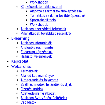
Workshopok
Képzéseink tematika szerint
Alapozó szakmai továbbképzéseink
Tematikus szakmai továbbképzéseink
Sportrehabilitáció
Workshopok
Általános szerződési feltételek
Pillanatképek továbbképzéseinkről
E-learning
Általános információk
A jelentkezés menete
E-learning képzéseink
Hallgatói vélemények
Kapcsolat
Webáruház
Termékeink
Állandó kedvezmények
A megrendelés folyamata
Szállítási módok, határidők és díjak
Fizetési módok
Adatvédelmi nyilatkozat
Általános Szerződési Feltételek
Cégadatok