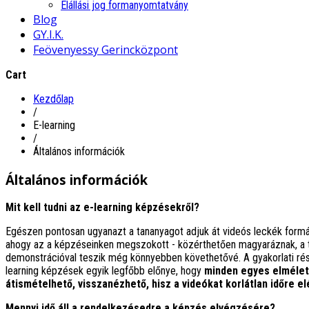
Elállási jog formanyomtatvány
Blog
GY.I.K.
Feövenyessy Gerincközpont
Cart
Kezdőlap
/
E-learning
/
Általános információk
Általános információk
Mit kell tudni az e-learning képzésekről?
Egészen pontosan ugyanazt a tananyagot adjuk át videós leckék formáj
ahogy az a képzéseinken megszokott - közérthetően magyaráznak, a t
demonstrációval teszik még könnyebben követhetővé. A gyakorlati rés
learning képzések egyik legfőbb előnye, hogy
minden egyes elméleti
átismételhető, visszanézhető, hisz a videókat korlátlan időre el
Mennyi idő áll a rendelkezésedre a képzés elvégzésére?