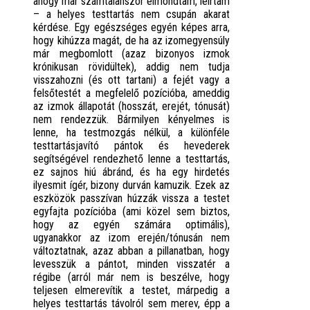
ahogy már számtalanszor elmondtam, leírtam
– a helyes testtartás nem csupán akarat
kérdése. Egy egészséges egyén képes arra,
hogy kihúzza magát, de ha az izomegyensúly
már megbomlott (azaz bizonyos izmok
krónikusan rövidültek), addig nem tudja
visszahozni (és ott tartani) a fejét vagy a
felsőtestét a megfelelő pozícióba, ameddig
az izmok állapotát (hosszát, erejét, tónusát)
nem rendezzük. Bármilyen kényelmes is
lenne, ha testmozgás nélkül, a különféle
testtartásjavító pántok és hevederek
segítségével rendezhető lenne a testtartás,
ez sajnos hiú ábránd, és ha egy hirdetés
ilyesmit ígér, bizony durván kamuzik. Ezek az
eszközök passzívan húzzák vissza a testet
egyfajta pozícióba (ami közel sem biztos,
hogy az egyén számára optimális),
ugyanakkor az izom erején/tónusán nem
változtatnak, azaz abban a pillanatban, hogy
levesszük a pántot, minden visszatér a
régibe (arról már nem is beszélve, hogy
teljesen elmerevítik a testet, márpedig a
helyes testtartás távolról sem merev, épp a