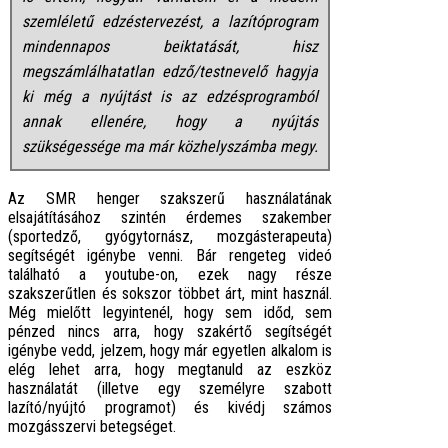
szemléletű edzéstervezést, a lazítóprogram
mindennapos beiktatását, hisz
megszámlálhatatlan edző/testnevelő hagyja
ki még a nyújtást is az edzésprogramból
annak ellenére, hogy a nyújtás
szükségessége ma már közhelyszámba megy.
Az SMR henger szakszerű használatának
elsajátításához szintén érdemes szakember
(sportedző, gyógytornász, mozgásterapeuta)
segítségét igénybe venni. Bár rengeteg videó
található a youtube-on, ezek nagy része
szakszerűtlen és sokszor többet árt, mint használ.
Még mielőtt legyintenél, hogy sem időd, sem
pénzed nincs arra, hogy szakértő segítségét
igénybe vedd, jelzem, hogy már egyetlen alkalom is
elég lehet arra, hogy megtanuld az eszköz
használatát (illetve egy személyre szabott
lazító/nyújtó programot) és kivédj számos
mozgásszervi betegséget.