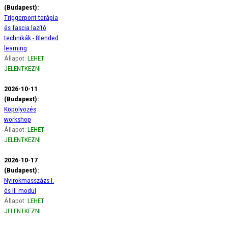
(Budapest):
Triggerpont terápia
és fascia lazító
technikák - Blended
learning
Állapot:
LEHET
JELENTKEZNI
2026-10-11
(Budapest):
Köpölyözés
workshop
Állapot:
LEHET
JELENTKEZNI
2026-10-17
(Budapest):
Nyirokmasszázs I.
és II. modul
Állapot:
LEHET
JELENTKEZNI