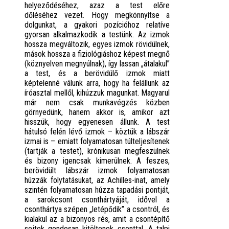
helyeződéséhez, azaz a test előre
dőléséhez vezet. Hogy megkönnyítse a
dolgunkat, a gyakori pozícióhoz relatíve
gyorsan alkalmazkodik a testünk. Az izmok
hossza megváltozik, egyes izmok rövidülnek,
mások hossza a fiziológiáshoz képest megnő
(köznyelven megnyúlnak), így lassan „átalakul”
a test, és a berövidülő izmok miatt
képtelenné válunk arra, hogy ha felállunk az
íróasztal mellől, kihúzzuk magunkat. Magyarul
már nem csak munkavégzés közben
görnyedünk, hanem akkor is, amikor azt
hisszük, hogy egyenesen állunk. A test
hátulsó felén lévő izmok – köztük a lábszár
izmai is – emiatt folyamatosan túlteljesítenek
(tartják a testet), krónikusan megfeszülnek
és bizony igencsak kimerülnek. A feszes,
berövidült lábszár izmok folyamatosan
húzzák folytatásukat, az Achilles-inat, amely
szintén folyamatosan húzza tapadási pontját,
a sarokcsont csonthártyáját, idővel a
csonthártya szépen „letépődik” a csontról, és
kialakul az a bizonyos rés, amit a csontépítő
sejtek gondosan kitöltenek csonttal. A talpi