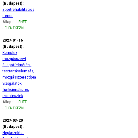
(Budapest):
Sportrehabilitációs
tréner
Állapot:
LEHET
JELENTKEZNI
2027-01-16
(Budapest):
Komplex
mozgásszervi
állapotfelmérés -
testtartáselemzés,
mozgássztereotípia
vizsgálatok,
funkcionális- és
izomtesztek
Állapot:
LEHET
JELENTKEZNI
2027-03-20
(Budapest):
Hegkezelés -