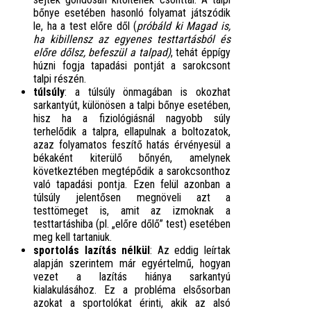
bőnye esetében hasonló folyamat játszódik
le, ha a test előre dől (
próbáld ki Magad is,
ha kibillensz az egyenes testtartásból és
előre dőlsz, befeszül a talpad)
, tehát éppígy
húzni fogja tapadási pontját a sarokcsont
talpi részén.
túlsúly
: a túlsúly önmagában is okozhat
sarkantyút, különösen a talpi bőnye esetében,
hisz ha a fiziológiásnál nagyobb súly
terhelődik a talpra, ellapulnak a boltozatok,
azaz folyamatos feszítő hatás érvényesül a
békaként kiterülő bőnyén, amelynek
következtében megtépődik a sarokcsonthoz
való tapadási pontja. Ezen felül azonban a
túlsúly jelentősen megnöveli azt a
testtömeget is, amit az izmoknak a
testtartáshiba (pl. „előre dőlő” test) esetében
meg kell tartaniuk.
sportolás lazítás nélkül
: Az eddig leírtak
alapján szerintem már egyértelmű, hogyan
vezet a lazítás hiánya sarkantyú
kialakulásához. Ez a probléma elsősorban
azokat a sportolókat érinti, akik az alsó