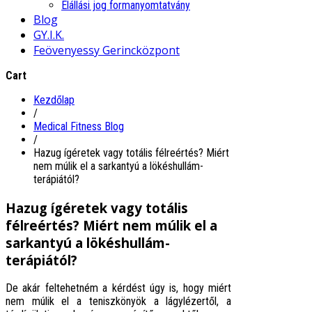
Elállási jog formanyomtatvány
Blog
GY.I.K.
Feövenyessy Gerincközpont
Cart
Kezdőlap
/
Medical Fitness Blog
/
Hazug ígéretek vagy totális félreértés? Miért
nem múlik el a sarkantyú a lökéshullám-
terápiától?
Hazug ígéretek vagy totális
félreértés? Miért nem múlik el a
sarkantyú a lökéshullám-
terápiától?
De akár feltehetném a kérdést úgy is, hogy miért
nem múlik el a teniszkönyök a lágylézertől, a