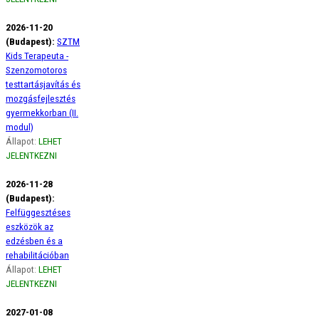
2026-11-20
(Budapest):
SZTM
Kids Terapeuta -
Szenzomotoros
testtartásjavítás és
mozgásfejlesztés
gyermekkorban (II.
modul)
Állapot:
LEHET
JELENTKEZNI
2026-11-28
(Budapest):
Felfüggesztéses
eszközök az
edzésben és a
rehabilitációban
Állapot:
LEHET
JELENTKEZNI
2027-01-08