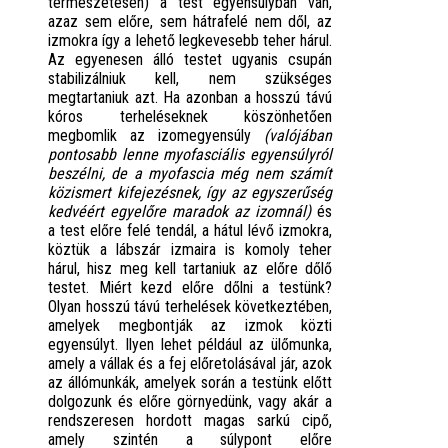
természetesen) a test egyensúlyban van,
azaz sem előre, sem hátrafelé nem dől, az
izmokra így a lehető legkevesebb teher hárul.
Az egyenesen álló testet ugyanis csupán
stabilizálniuk kell, nem szükséges
megtartaniuk azt. Ha azonban a hosszú távú
kóros terheléseknek köszönhetően
megbomlik az izomegyensúly
(valójában
pontosabb lenne myofasciális egyensúlyról
beszélni, de a myofascia még nem számít
közismert kifejezésnek, így az egyszerűség
kedvéért egyelőre maradok az izomnál)
és
a test előre felé tendál, a hátul lévő izmokra,
köztük a lábszár izmaira is komoly teher
hárul, hisz meg kell tartaniuk az előre dőlő
testet. Miért kezd előre dőlni a testünk?
Olyan hosszú távú terhelések következtében,
amelyek megbontják az izmok közti
egyensúlyt. Ilyen lehet például az ülőmunka,
amely a vállak és a fej előretolásával jár, azok
az állómunkák, amelyek során a testünk előtt
dolgozunk és előre görnyedünk, vagy akár a
rendszeresen hordott magas sarkú cipő,
amely szintén a súlypont előre