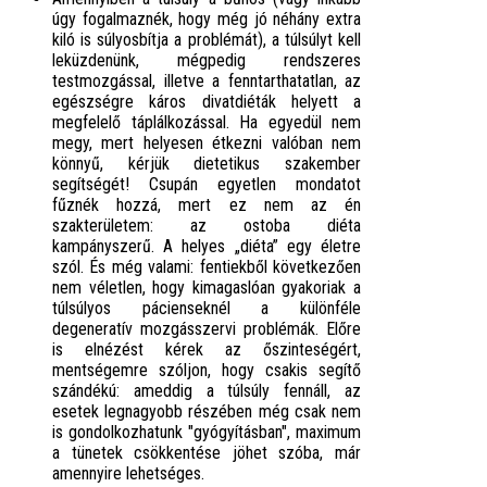
úgy fogalmaznék, hogy még jó néhány extra
kiló is súlyosbítja a problémát), a túlsúlyt kell
leküzdenünk, mégpedig rendszeres
testmozgással, illetve a fenntarthatatlan, az
egészségre káros divatdiéták helyett a
megfelelő táplálkozással. Ha egyedül nem
megy, mert helyesen étkezni valóban nem
könnyű, kérjük dietetikus szakember
segítségét! Csupán egyetlen mondatot
fűznék hozzá, mert ez nem az én
szakterületem: az ostoba diéta
kampányszerű. A helyes „diéta” egy életre
szól. És még valami: fentiekből következően
nem véletlen, hogy kimagaslóan gyakoriak a
túlsúlyos pácienseknél a különféle
degeneratív mozgásszervi problémák. Előre
is elnézést kérek az őszinteségért,
mentségemre szóljon, hogy csakis segítő
szándékú: ameddig a túlsúly fennáll, az
esetek legnagyobb részében még csak nem
is gondolkozhatunk "gyógyításban", maximum
a tünetek csökkentése jöhet szóba, már
amennyire lehetséges.