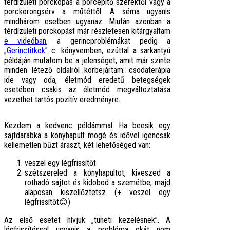
térdízületi porckopás a porcépítő szerektől vagy a
porckorongsérv a műtéttől. A séma ugyanis
mindhárom esetben ugyanaz. Miután azonban a
térdízületi porckopást már részletesen kitárgyaltam
e videóban
, a gerincproblémákat pedig a
„
Gerinctitkok”
c. könyvemben, ezúttal a sarkantyú
példáján mutatom be a jelenséget, amit már szinte
minden létező oldalról körbejártam: csodaterápia
ide vagy oda, életmód eredetű betegségek
esetében csakis az életmód megváltoztatása
vezethet tartós pozitív eredményre.
Kezdem a kedvenc példámmal. Ha beesik egy
sajtdarabka a konyhapult mögé és idővel igencsak
kellemetlen bűzt áraszt, két lehetőséged van:
veszel egy légfrissítőt
szétszereled a konyhapultot, kiveszed a
rothadó sajtot és kidobod a szemétbe, majd
alaposan kiszellőztetsz (+ veszel egy
légfrissítőt😊)
Az első esetet hívjuk „tüneti kezelésnek”. A
légfrissítéssel ugyanis a probléma okát nem