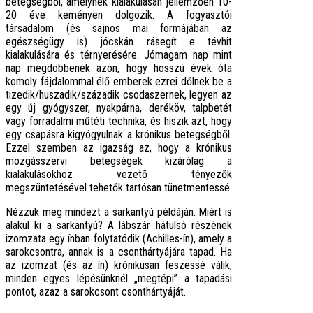
betegségből, amelynek kialakulásán jellemzően 10-
20 éve keményen dolgozik. A fogyasztói
társadalom (és sajnos mai formájában az
egészségügy is) jócskán rásegít e tévhit
kialakulására és térnyerésére. Jómagam nap mint
nap megdöbbenek azon, hogy hosszú évek óta
komoly fájdalommal élő emberek ezrei dőlnek be a
tizedik/huszadik/századik csodaszernek, legyen az
egy új gyógyszer, nyakpárna, deréköv, talpbetét
vagy forradalmi műtéti technika, és hiszik azt, hogy
egy csapásra kigyógyulnak a krónikus betegségből.
Ezzel szemben az igazság az, hogy a krónikus
mozgásszervi betegségek kizárólag a
kialakulásokhoz vezető tényezők
megszüntetésével tehetők tartósan tünetmentessé.
Nézzük meg mindezt a sarkantyú példáján. Miért is
alakul ki a sarkantyú? A lábszár hátulsó részének
izomzata egy ínban folytatódik (Achilles-ín), amely a
sarokcsontra, annak is a csonthártyájára tapad. Ha
az izomzat (és az ín) krónikusan feszessé válik,
minden egyes lépésünknél „megtépi” a tapadási
pontot, azaz a sarokcsont csonthártyáját.