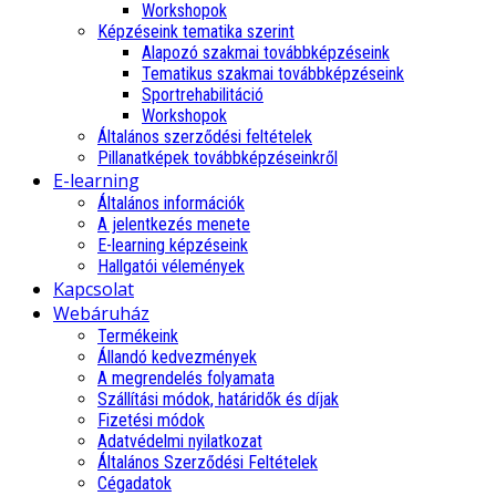
Workshopok
Képzéseink tematika szerint
Alapozó szakmai továbbképzéseink
Tematikus szakmai továbbképzéseink
Sportrehabilitáció
Workshopok
Általános szerződési feltételek
Pillanatképek továbbképzéseinkről
E-learning
Általános információk
A jelentkezés menete
E-learning képzéseink
Hallgatói vélemények
Kapcsolat
Webáruház
Termékeink
Állandó kedvezmények
A megrendelés folyamata
Szállítási módok, határidők és díjak
Fizetési módok
Adatvédelmi nyilatkozat
Általános Szerződési Feltételek
Cégadatok