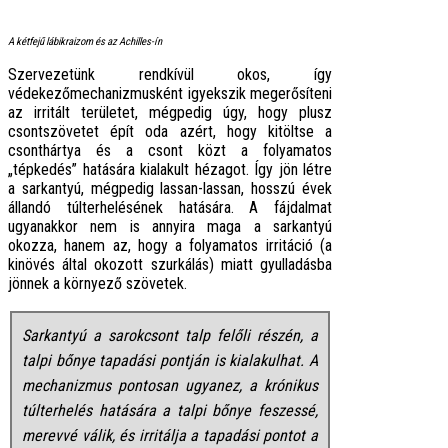
A kétfejű lábikraizom és az Achilles-ín
Szervezetünk rendkívül okos, így
védekezőmechanizmusként igyekszik megerősíteni
az irritált területet, mégpedig úgy, hogy plusz
csontszövetet épít oda azért, hogy kitöltse a
csonthártya és a csont közt a folyamatos
„tépkedés” hatására kialakult hézagot. Így jön létre
a sarkantyú, mégpedig lassan-lassan, hosszú évek
állandó túlterhelésének hatására. A fájdalmat
ugyanakkor nem is annyira maga a sarkantyú
okozza, hanem az, hogy a folyamatos irritáció (a
kinövés által okozott szurkálás) miatt gyulladásba
jönnek a környező szövetek.
Sarkantyú a sarokcsont talp felőli részén, a
talpi bőnye tapadási pontján is kialakulhat. A
mechanizmus pontosan ugyanez, a krónikus
túlterhelés hatására a talpi bőnye feszessé,
merevvé válik, és irritálja a tapadási pontot a