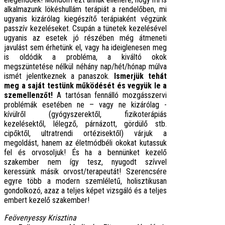
alkalmazunk lökéshullám terápiát a rendelőben, mi
ugyanis kizárólag kiegészítő terápiaként végzünk
passzív kezeléseket. Csupán a tünetek kezelésével
ugyanis az esetek jó részében még átmeneti
javulást sem érhetünk el, vagy ha ideiglenesen meg
is oldódik a probléma, a kiváltó okok
megszüntetése nélkül néhány nap/hét/hónap múlva
ismét jelentkeznek a panaszok.
Ismerjük tehát
meg a saját testünk működését és vegyük le a
szemellenzőt!
A tartósan fennálló mozgásszervi
problémák esetében ne – vagy ne kizárólag -
kívülről (gyógyszerektől, fizikoterápiás
kezelésektől, lélegző, párnázott, gördülő stb.
cipőktől, ultratrendi ortézisektől) várjuk a
megoldást, hanem az életmódbéli okokat kutassuk
fel és orvosoljuk! És ha a bennünket kezelő
szakember nem így tesz, nyugodt szívvel
keressünk másik orvost/terapeutát! Szerencsére
egyre több a modern szemléletű, holisztikusan
gondolkozó, azaz a teljes képet vizsgáló és a teljes
embert kezelő szakember!
Feövenyessy Krisztina