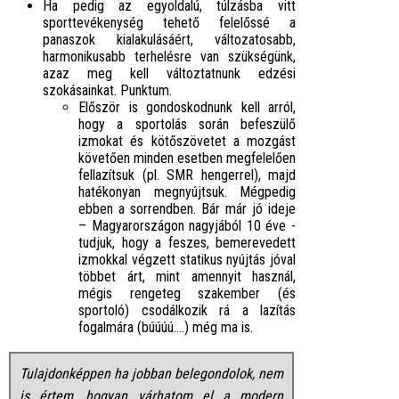
Ha pedig az egyoldalú, túlzásba vitt
sporttevékenység tehető felelőssé a
panaszok kialakulásáért, változatosabb,
harmonikusabb terhelésre van szükségünk,
azaz meg kell változtatnunk edzési
szokásainkat. Punktum.
Először is gondoskodnunk kell arról,
hogy a sportolás során befeszülő
izmokat és kötőszövetet a mozgást
követően minden esetben megfelelően
fellazítsuk (pl. SMR hengerrel), majd
hatékonyan megnyújtsuk. Mégpedig
ebben a sorrendben. Bár már jó ideje
– Magyarországon nagyjából 10 éve -
tudjuk, hogy a feszes, bemerevedett
izmokkal végzett statikus nyújtás jóval
többet árt, mint amennyit használ,
mégis rengeteg szakember (és
sportoló) csodálkozik rá a lazítás
fogalmára (búúúú....) még ma is.
Tulajdonképpen ha jobban belegondolok, nem
is értem, hogyan várhatom el a modern