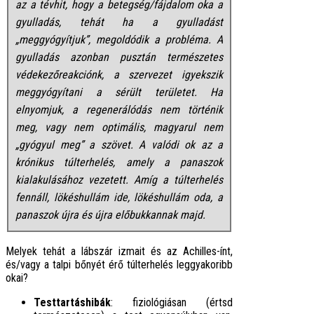
az a tévhit, hogy a betegség/fájdalom oka a
gyulladás, tehát ha a gyulladást
„meggyógyítjuk”, megoldódik a probléma. A
gyulladás azonban pusztán természetes
védekezőreakciónk, a szervezet igyekszik
meggyógyítani a sérült területet. Ha
elnyomjuk, a regenerálódás nem történik
meg, vagy nem optimális, magyarul nem
„gyógyul meg” a szövet. A valódi ok az a
krónikus túlterhelés, amely a panaszok
kialakulásához vezetett. Amíg a túlterhelés
fennáll, lökéshullám ide, lökéshullám oda, a
panaszok újra és újra előbukkannak majd.
Melyek tehát a lábszár izmait és az Achilles-ínt,
és/vagy a talpi bőnyét érő túlterhelés leggyakoribb
okai?
Testtartáshibák
: fiziológiásan (értsd