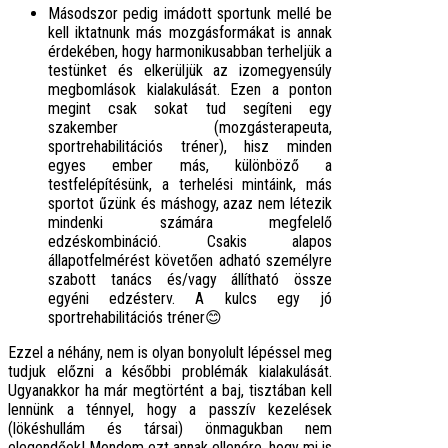
Másodszor pedig imádott sportunk mellé be
kell iktatnunk más mozgásformákat is annak
érdekében, hogy harmonikusabban terheljük a
testünket és elkerüljük az izomegyensúly
megbomlások kialakulását. Ezen a ponton
megint csak sokat tud segíteni egy
szakember (mozgásterapeuta,
sportrehabilitációs tréner), hisz minden
egyes ember más, különböző a
testfelépítésünk, a terhelési mintáink, más
sportot űzünk és máshogy, azaz nem létezik
mindenki számára megfelelő
edzéskombináció. Csakis alapos
állapotfelmérést követően adható személyre
szabott tanács és/vagy állítható össze
egyéni edzésterv. A kulcs egy jó
sportrehabilitációs tréner😊
Ezzel a néhány, nem is olyan bonyolult lépéssel meg
tudjuk előzni a későbbi problémák kialakulását.
Ugyanakkor ha már megtörtént a baj, tisztában kell
lennünk a ténnyel, hogy a passzív kezelések
(lökéshullám és társai) önmagukban nem
elegendőek! Mondom ezt annak ellenére, hogy mi is