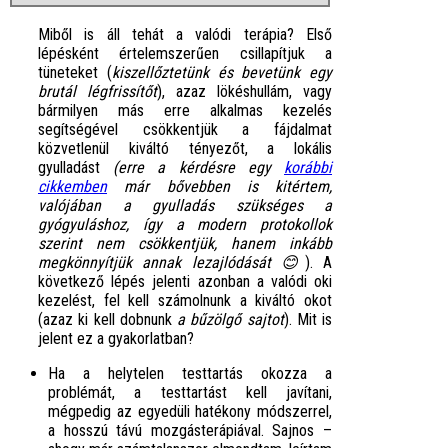
Miből is áll tehát a valódi terápia? Első
lépésként értelemszerűen csillapítjuk a
tüneteket (
kiszellőztetünk és bevetünk egy
brutál légfrissítőt
), azaz lökéshullám, vagy
bármilyen más erre alkalmas kezelés
segítségével csökkentjük a fájdalmat
közvetlenül kiváltó tényezőt, a lokális
gyulladást
(erre a kérdésre egy
korábbi
cikkemben
már bővebben is kitértem,
valójában a gyulladás szükséges a
gyógyuláshoz, így a modern protokollok
szerint nem csökkentjük, hanem inkább
megkönnyítjük annak lezajlódását 😊
). A
következő lépés jelenti azonban a valódi oki
kezelést, fel kell számolnunk a kiváltó okot
(azaz ki kell dobnunk
a bűzölgő sajtot
). Mit is
jelent ez a gyakorlatban?
Ha a helytelen testtartás okozza a
problémát, a testtartást kell javítani,
mégpedig az egyedüli hatékony módszerrel,
a hosszú távú mozgásterápiával. Sajnos –