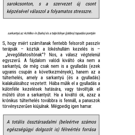
sarokcsonton, s a szervezet új csont
képzésével válaszol a folyamatos stresszre.
sarkantyú az Achilles-ín (balra) és a talpi bőnye (jobbra) tapadási pontján
S, hogy miért számítanak fentebb felsorolt passzív
terápiák – köztük a lökéshullám kezelés is –
„levegőillatosítónak”? Nos, a válasz végtelenül
egyszerű. A fájdalom valódi kiváltó oka nem a
sarkantyú, de még csak nem is a gyulladás (ezek
ugyanis csupán a következmények), hanem az a
túlterhelés, amely a sarkantyú (és a gyulladás)
kialakulásához vezetett. Hiába múlik el a gyulladás a
különféle kezelések hatására, vagy távolítják el
műtéti úton a sarkantyút. Ha a kiváltó ok, azaz a
krónikus túlterhelés továbbra is fennáll, a panaszok
törvényszerűen kiújulnak. Mégpedig igen hamar.
A totális össztársadalmi (beleértve számos
egészségügyi dolgozót is) félreértés forrása