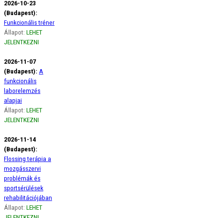
2026-10-23
(Budapest):
Funkcionális tréner
Állapot:
LEHET
JELENTKEZNI
2026-11-07
(Budapest):
A
funkcionális
laborelemzés
alapjai
Állapot:
LEHET
JELENTKEZNI
2026-11-14
(Budapest):
Flossing terápia a
mozgásszervi
problémák és
sportsérülések
rehabilitációjában
Állapot:
LEHET
JELENTKEZNI