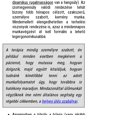
dinamikus rugalmasságon
van a hangsúly). Az
izomegyensúly valódi rendezése tehát
bizony több hónapos célzott, szakszerű,
személyre szabott, kemény munka.
Mindemellett elengedhetetlen a terhelési
viszonyok rendezése is, azaz a mindennapos
munkavégzést át kell formálni a lehető
legergonomikusabbá.
A terápia mindig személyre szabott, én
például minden esetben megkérem a
pácienst, hogy mutassa meg, hogyan
dolgozik, majd együtt kitaláljuk, hogyan
tudnánk kímélőbbé tenni az adott
munkafolyamatot úgy, hogy továbbra is
hatékony maradjon. Mindazonáltal ülőmunkát
végzőknek íme némi általános segítség egy
régebbi cikkemben, a
helyes ülés szabályai
.
Amennyiben a túlsúly a bűnös (vagy inkább