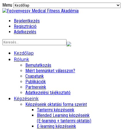
Menu
Bejelentkezés
Regisztráció
Adatkezelés
Kezdőlap
Rólunk
Bemutatkozás
Miért bennünket válasszon?
Csapatunk
Publikációk
Partnereink
Adatkezelési tájékoztató
Képzéseink
Képzéseink oktatási forma szerint
Tantermi képzéseink
Blended Learning képzéseink
(E-learning + tantermi oktatás)
E-learning képzéseink