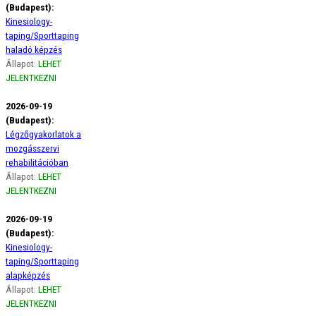
(Budapest):
Kinesiology-
taping/Sporttaping
haladó képzés
Állapot:
LEHET
JELENTKEZNI
2026-09-19
(Budapest):
Légzőgyakorlatok a
mozgásszervi
rehabilitációban
Állapot:
LEHET
JELENTKEZNI
2026-09-19
(Budapest):
Kinesiology-
taping/Sporttaping
alapképzés
Állapot:
LEHET
JELENTKEZNI