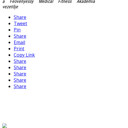
a Feövenyessy Medical Fitness Akadémia
vezetője
Share
Tweet
Pin
Share
Email
Print
Copy Link
Share
Share
Share
Share
Share