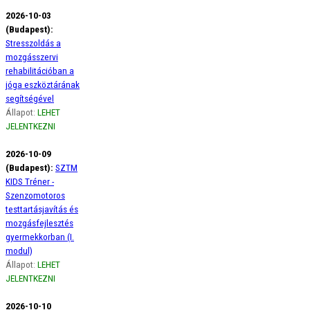
2026-10-03
(Budapest):
Stresszoldás a
mozgásszervi
rehabilitációban a
jóga eszköztárának
segítségével
Állapot:
LEHET
JELENTKEZNI
2026-10-09
(Budapest):
SZTM
KIDS Tréner -
Szenzomotoros
testtartásjavítás és
mozgásfejlesztés
gyermekkorban (I.
modul)
Állapot:
LEHET
JELENTKEZNI
2026-10-10