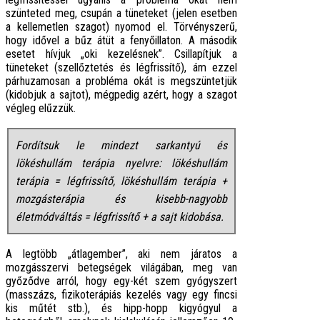
szünteted meg, csupán a tüneteket (jelen esetben
a kellemetlen szagot) nyomod el. Törvényszerű,
hogy idővel a bűz átüt a fenyőillaton. A második
esetet hívjuk „oki kezelésnek”. Csillapítjuk a
tüneteket (szellőztetés és légfrissítő), ám ezzel
párhuzamosan a probléma okát is megszüntetjük
(kidobjuk a sajtot), mégpedig azért, hogy a szagot
végleg elűzzük.
Fordítsuk le mindezt sarkantyú és
lökéshullám terápia nyelvre: lökéshullám
terápia = légfrissítő, lökéshullám terápia +
mozgásterápia és kisebb-nagyobb
életmódváltás = légfrissítő + a sajt kidobása.
A legtöbb „átlagember”, aki nem járatos a
mozgásszervi betegségek világában, meg van
győződve arról, hogy egy-két szem gyógyszert
(masszázs, fizikoterápiás kezelés vagy egy fincsi
kis műtét stb.), és hipp-hopp kigyógyul a