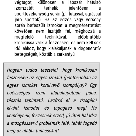
végtagot, különösen a lábszár hátulsó
izomzatát terhelik jelentősen a
sporttevékenység során (pl. futással, ugrással
járó sportok). Ha az edzés vagy verseny
során befeszült izmokat a megmérettetést
követően nem lazítják fel, méghozzá a
megfelelő technikával, előbb-utóbb
krónikussá válik a feszesség, és nem kell sok
idő ahhoz, hogy kialakuljanak a degeneratív
betegségek, köztük a sarkantyú.
Hogyan tudod tesztelni, hogy krónikusan
feszesek-e az egyes izmaid (pontosabban az
egyes izmokat körülvevő izompólya)? Egy
egészséges izom alapállapotban puha,
tésztás tapintatú. Lazítsd el a vizsgálni
kívánt izmodat és tapogasd meg! Ha
keménynek, feszesnek érzed, jó úton haladsz
a mozgásszervi problémák felé, tehát fogadd
meg az alábbi tanácsokat!