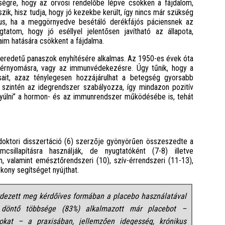
nségre, hogy az orvosi rendelőbe lépve csökken a fájdalom,
ik, hisz tudja, hogy jó kezekbe került, így nincs már szükség
us, ha a meggörnyedve besétáló derékfájós páciensnek az
atom, hogy jó eséllyel jelentősen javítható az állapota,
aim hatására csökkent a fájdalma.
 eredetű panaszok enyhítésére alkalmas. Az 1950-es évek óta
 vérnyomásra, vagy az immunvédekezésre. Úgy tűnik, hogy a
sait, azaz ténylegesen hozzájárulhat a betegség gyorsabb
zintén az idegrendszer szabályozza, így mindazon pozitív
nyúlni” a hormon- és az immunrendszer működésébe is, tehát
doktori disszertáció (6) szerzője gyönyörűen összeszedte a
mcsillapításra használják, de nyugtatóként (7-8) illetve
n, valamint emésztőrendszeri (10), szív-érrendszeri (11-13),
ony segítséget nyújthat.
rdezett meg kérdőíves formában a placebo használatával
k döntő többsége (83%) alkalmazott már placebot –
okat – a praxisában, jellemzően idegesség, krónikus