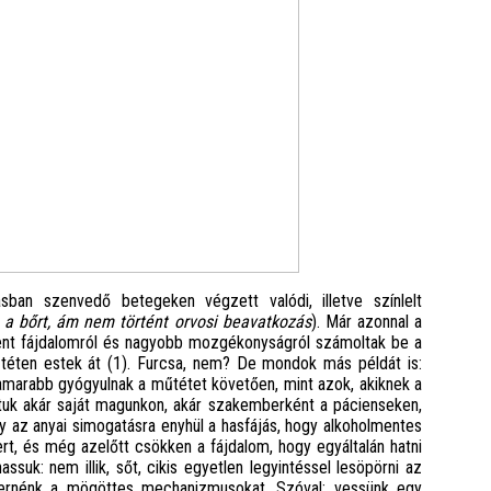
ban szenvedő betegeken végzett valódi, illetve színlelt
 a bőrt, ám nem történt orvosi beavatkozás
). Már azonnal a
ent fájdalomról és nagyobb mozgékonyságról számoltak be a
műtéten estek át (1). Furcsa, nem? De mondok más példát is:
hamarabb gyógyulnak a műtétet követően, mint azok, akiknek a
attuk akár saját magunkon, akár szakemberként a pácienseken,
y az anyai simogatásra enyhül a hasfájás, hogy alkoholmentes
rt, és még azelőtt csökken a fájdalom, hogy egyáltalán hatni
uk: nem illik, sőt, cikis egyetlen legyintéssel lesöpörni az
smernénk a mögöttes mechanizmusokat. Szóval: vessünk egy