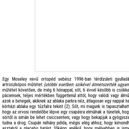
Egy Moseley nevű ortopéd sebész 1996-ban térdízületi gyulladás
artroszkópos műtétet
(utóbbi esetben szikével átmetszették ugyan
műtétet követően, de még 6 hónappal, sőt, 6 évvel később is csökk
páciensek, teljes mértékben függetlenül attól, hogy valódi vagy ál
azok a betegek, akiknek az ablaka parkra néz, átlagosan egy nappal 
kórházi ablaka egy tűzfalra tekint (2). Sőt, mi magunk is tapasztalh
hogy az orvosi rendelőbe lépve egy csapásra elmúlnak a tünetek, hog
sörtől is simán be lehet csiccsenteni, vagy hogy bekapjuk a gyógysze
tudna a drog. Csupán néhány példa, mégis elég ahhoz, hogy kimondhass
asztalról a placebo hatást, főképp anélkül, hogy mélyebben is i