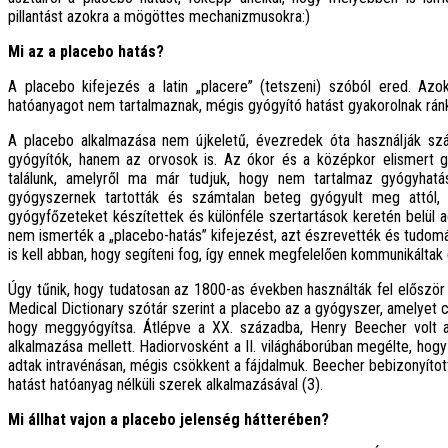
pillantást azokra a mögöttes mechanizmusokra:)
Mi az a placebo hatás?
A placebo kifejezés a latin „placere” (tetszeni) szóból ered. Azo
hatóanyagot nem tartalmaznak, mégis gyógyító hatást gyakorolnak rán
A placebo alkalmazása nem újkeletű, évezredek óta használják s
gyógyítók, hanem az orvosok is. Az ókor és a középkor elismert 
találunk, amelyről ma már tudjuk, hogy nem tartalmaz gyógyhat
gyógyszernek tartották és számtalan beteg gyógyult meg attól,
gyógyfőzeteket készítettek és különféle szertartások keretén belül
nem ismerték a „placebo-hatás” kifejezést, azt észrevették és tudomá
is kell abban, hogy segíteni fog, így ennek megfelelően kommunikáltak 
Úgy tűnik, hogy tudatosan az 1800-as években használták fel először
Medical Dictionary szótár szerint a placebo az a gyógyszer, amelyet 
hogy meggyógyítsa. Átlépve a XX. századba, Henry Beecher volt a
alkalmazása mellett. Hadiorvosként a II. világháborúban megélte, hogy
adtak intravénásan, mégis csökkent a fájdalmuk. Beecher bebizonyítot
hatást hatóanyag nélküli szerek alkalmazásával (3).
Mi állhat vajon a placebo jelenség hátterében?