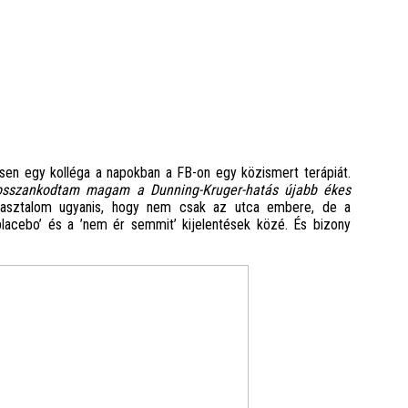
ősen egy kolléga a napokban a FB-on egy közismert terápiát.
bosszankodtam magam a Dunning-Kruger-hatás újabb ékes
tapasztalom ugyanis, hogy nem csak az utca embere, de a
placebo’ és a ’nem ér semmit’ kijelentések közé. És bizony