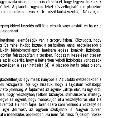
agyarázata nincs, de nem is várható el, hogy legyen, hisz azok
rétűek. A placebo ugyanis lehet kézzelfogható (pl. placebo-
 (pl. empatikus orvos, kertre néző kórházszoba). Nézzük, mi
gség idővel kezelés nélkül is elmúlik vagy enyhül, és ha ez a
lajdonítani.
 hatalmas jelentőségük van a gyógyulásban. Köztudott, hogy
fog. És minél inkább bízunk a terápiában, annál erőteljesebb a
lt fájdalomcsillapító hatására egész konkrét fiziológiai
orfint felszabadítani a testben. Fogászati kezelésen átesett
az is kiderült, hogy a háttérben valódi fiziológiás változások
vezetében a szer hatására (4). A placebo-hatás tehát bizony
özelíthetjük egy másik irányból is. Az utóbbi évtizedekben a
ek vizsgálata. Ma úgy hisszük, hogy a fájdalom voltaképp
ó jelenség. A fájdalmat az agyunk „állítja elő”, ha úgy érzi,
ra, hogy veszélyhelyzetben bizonyos stimulusokra, mintegy
vegye az egyént, hogy meneküljön el a veszélyforrás elől. Ha
lrántod. Ha nem fájna, talán észre sem vennéd a veszélyt és
i agyi „termék”, az egyben szubjektív is. Nagyon durván
agál a menekülés érdekében. Ha nem fél, nincs fájdalom. Sokak