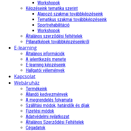
Workshopok
Képzéseink tematika szerint
Alapozó szakmai továbbképzéseink
Tematikus szakmai továbbképzéseink
Sportrehabilitáció
Workshopok
Általános szerződési feltételek
Pillanatképek továbbképzéseinkről
E-learning
Általános információk
A jelentkezés menete
E-learning képzéseink
Hallgatói vélemények
Kapcsolat
Webáruház
Termékeink
Állandó kedvezmények
A megrendelés folyamata
Szállítási módok, határidők és díjak
Fizetési módok
Adatvédelmi nyilatkozat
Általános Szerződési Feltételek
Cégadatok