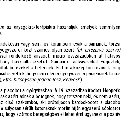
kra az anyagokra/terápiákra használjuk, amelyek semmilyen
k.
zándékosan vagy sem, és korántsem csak a sámánok, törzsi
gyógyszerei közt számos olyan szert
(pl. orrszarvú szarva)
ással rendelkező anyagot, mégis évszázadokon át hatásos
 hogy használta ezeket. Sámánok ráolvasásokat végeztek,
 adták be ezeket a betegnek. És bár a középkori orvosok még
sul is vették, hogy nem elég a gyógyszer, a páciensnek hinnie
(„
Ettől bizonyosan jobban lesz, Kedves!
”).
 a placebot a gyógyításban. A 19. században íródott Hooper's
csak azért adnak a betegnek, hogy tetszen neki, és nem azért,
z első szakember, aki erőteljesen kardoskodott a placebo
 a súlyosan sérült katonáknak morfin híján egyszerű sóoldatot
ta, hogy számos betegségben el lehet érni ugyanezt a pozitív