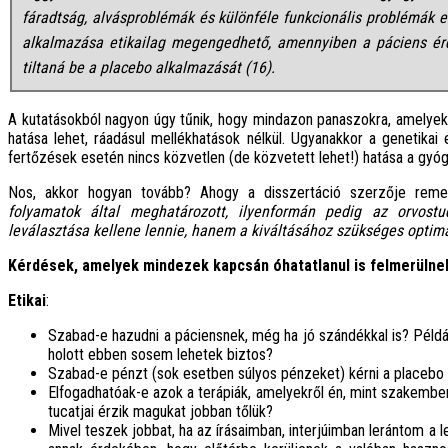
fáradtság, alvásproblémák és különféle funkcionális problémák e
alkalmazása etikailag megengedhető, amennyiben a páciens érd
tiltaná be a placebo alkalmazását (16).
A kutatásokból nagyon úgy tűnik, hogy mindazon panaszokra, amelyeke
hatása lehet, ráadásul mellékhatások nélkül. Ugyanakkor a genetikai 
fertőzések esetén nincs közvetlen (de közvetett lehet!) hatása a gyóg
Nos, akkor hogyan tovább? Ahogy a disszertáció szerzője rem
folyamatok által meghatározott, ilyenformán pedig az orvost
leválasztása kellene lennie, hanem a kiváltásához szükséges optim
Kérdések, amelyek mindezek kapcsán óhatatlanul is felmerülne
Etikai
:
Szabad-e hazudni a páciensnek, még ha jó szándékkal is? Példá
holott ebben sosem lehetek biztos?
Szabad-e pénzt (sok esetben súlyos pénzeket) kérni a placebo
Elfogadhatóak-e azok a terápiák, amelyekről én, mint szakemb
tucatjai érzik magukat jobban tőlük?
Mivel teszek jobbat, ha az írásaimban, interjúimban lerántom a le