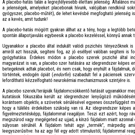
A placebo-hatás talán a legrejtélyesebb élettani jelenség. Általános m
a jelenségek, amelyeket placebonak hívunk, valójában rendkívül sok
gyógyszer, placebo-műtét), de lehet kevésbé megfogható jelenség is
az a kevés, amit tudunk!
A placebo-hatás mögött gyakran állhat az a tény, hogy a legtöbb bete
spontán állapotjavulás egybeesik a placebo kezeléssel, könnyű annak tu
Ugyanakkor a placebo által indukált valódi pszichés tényezőknek is
amiről azt hisszük, segíteni fog, az jó eséllyel valóban segíteni is 
gyógyhatása. Érdekes módon a placebo szerek psziché által induká
magyarázat is van, a placebo szer hatására az idegrendszer képes end
betegeknek adtak placebot, és nem csak, hogy enyhült a fájdalmuk, de 
történtek, endogén ópiát (
endorfin
) szabadult fel a páciensek szer
lefordítható kézzelfogható neurokémiai mechanizmusok szintjére is.
A placebo szerek/terápiák fájdalomcsökkentő hatását ugyanakkor megk
kutatások fókuszába került az idegrendszer lenyűgöző működésén
korántsem objektív, a szövetek sérülésével egyenes összefüggést mutat
hogy a túlélés érdekében szükség van rá. Az idegrendszer képes ar
figyelmeztetésképp, fájdalommal reagáljon. Teszi ezt azért, hogy rá
megszúrod vagy megégeted az ujjad, a kínzó fájdalom miatt azonnal e
súlyosan sérülnél. A fájdalom tehát agyi „termék”, márpedig am
leegyszerűsítve: ha az agy fél egy adott stimulustól, fájdalommal re