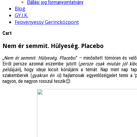
Elállási jog formanyomtatvány
Blog
GY.I.K.
Feövenyessy Gerincközpont
Cart
Nem ér semmit. Hülyeség. Placebo
„
Nem ér semmit. Hülyeség. Placebo
.” – minősített tömören és vel
Erről persze azonnal eszembe jutott (
persze csak
miután jól ki
példáján
), hogy ideje kicsit körüljárni a témát. Nap mint nap 
szakemberek (
gyakran én is
) hajlamosak egyenlőségjelet tenni a ’
nagyon, de nagyon rosszul teszik😊.