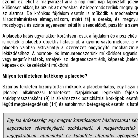
szerint ez lehet a magyarázat arra a nap mint nap tapasztalt jele
különösen akkor, ha bízunk az orvosban. Az idegrendszerünk megnyugsz
az alarmra. De krónikus fájdalom esetén is működik a mechanizm
állapotfelmérésen elmagyarázom, miért fáj a dereka, és megnyugt
mosolyogva és szinte egyenesen sétál ki a rendelőből, pusztán a szav
A placebo hatás ugyanakkor korántsem csak a fájdalom és a pszichés
ismertek a placebo objektív hatásai pl. a gyomorsavtermelésre, a
placebo valóban aktiválhatja a szervezet öngyógyító mechanizmu
leküzdéséhez. A hormon- és immunrendszerünk működését ugyanis s
vagy negatív hatások, amelyek az idegrendszert érik, képesek „bele
képesek oki kezelésként működni.
Milyen területeken hatékony a placebo?
Számos területen bizonyítottan működik a placebo-hatás, egy hazai 
jelenlegi alkalmazási területeket. Napjainkban leginkább fájdalo
antidepresszánsként (9) is alkalmazzák pszichiátriai kórképek eseté
légúti megbetegedések (14) és autoimmun betegségek esetén is haték
Egy kis érdekesség: egy magyar kutatócsoport háziorvosokat ké
kapcsolatos véleményükről, szokásaikról. A megkérdezette
leggyakrabban vitaminokat és különféle alternatív gyógymód