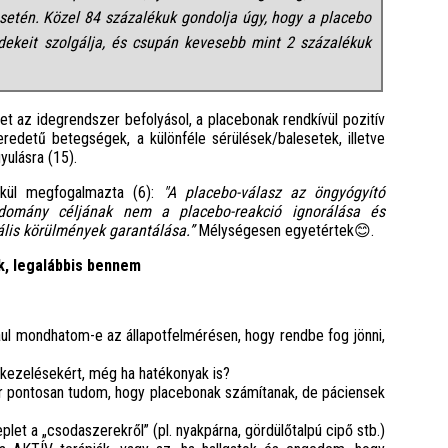
setén. Közel 84 százalékuk gondolja úgy, hogy a placebo
ekeit szolgálja, és csupán kevesebb mint 2 százalékuk
t az idegrendszer befolyásol, a placebonak rendkívül pozitív
eredetű betegségek, a különféle sérülések/balesetek, illetve
yulásra (15).
ekül megfogalmazta (6):
"A placebo-válasz az öngyógyító
udomány céljának nem a placebo-reakció ignorálása és
ális körülmények garantálása.”
Mélységesen egyetértek😊.
k, legalábbis bennem
ul mondhatom-e az állapotfelmérésen, hogy rendbe fog jönni,
 kezelésekért, még ha hatékonyak is?
er pontosan tudom, hogy placebonak számítanak, de páciensek
plet a „csodaszerekről” (pl. nyakpárna, gördülőtalpú cipő stb.)