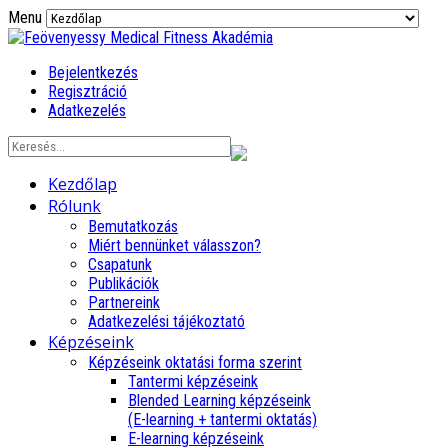
Menu
Bejelentkezés
Regisztráció
Adatkezelés
Kezdőlap
Rólunk
Bemutatkozás
Miért bennünket válasszon?
Csapatunk
Publikációk
Partnereink
Adatkezelési tájékoztató
Képzéseink
Képzéseink oktatási forma szerint
Tantermi képzéseink
Blended Learning képzéseink
(E-learning + tantermi oktatás)
E-learning képzéseink