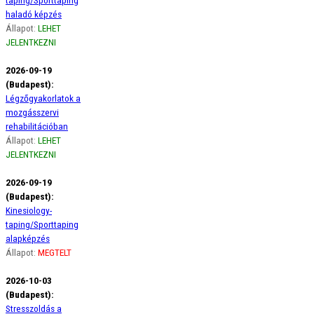
taping/Sporttaping
haladó képzés
Állapot:
LEHET
JELENTKEZNI
2026-09-19
(Budapest):
Légzőgyakorlatok a
mozgásszervi
rehabilitációban
Állapot:
LEHET
JELENTKEZNI
2026-09-19
(Budapest):
Kinesiology-
taping/Sporttaping
alapképzés
Állapot:
MEGTELT
2026-10-03
(Budapest):
Stresszoldás a