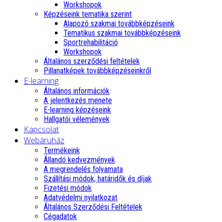
Workshopok
Képzéseink tematika szerint
Alapozó szakmai továbbképzéseink
Tematikus szakmai továbbképzéseink
Sportrehabilitáció
Workshopok
Általános szerződési feltételek
Pillanatképek továbbképzéseinkről
E-learning
Általános információk
A jelentkezés menete
E-learning képzéseink
Hallgatói vélemények
Kapcsolat
Webáruház
Termékeink
Állandó kedvezmények
A megrendelés folyamata
Szállítási módok, határidők és díjak
Fizetési módok
Adatvédelmi nyilatkozat
Általános Szerződési Feltételek
Cégadatok