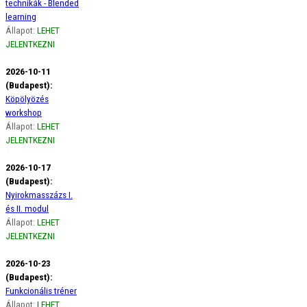
technikák - Blended
learning
Állapot:
LEHET
JELENTKEZNI
2026-10-11
(Budapest):
Köpölyözés
workshop
Állapot:
LEHET
JELENTKEZNI
2026-10-17
(Budapest):
Nyirokmasszázs I.
és II. modul
Állapot:
LEHET
JELENTKEZNI
2026-10-23
(Budapest):
Funkcionális tréner
Állapot:
LEHET