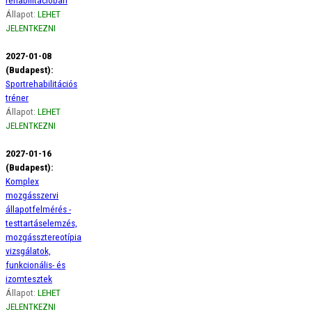
rehabilitációban
Állapot:
LEHET
JELENTKEZNI
2027-01-08
(Budapest):
Sportrehabilitációs
tréner
Állapot:
LEHET
JELENTKEZNI
2027-01-16
(Budapest):
Komplex
mozgásszervi
állapotfelmérés -
testtartáselemzés,
mozgássztereotípia
vizsgálatok,
funkcionális- és
izomtesztek
Állapot:
LEHET
JELENTKEZNI