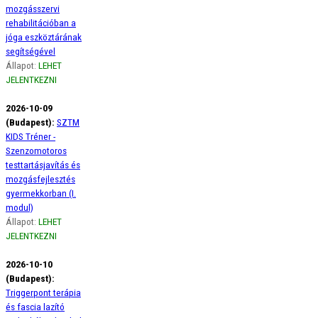
mozgásszervi
rehabilitációban a
jóga eszköztárának
segítségével
Állapot:
LEHET
JELENTKEZNI
2026-10-09
(Budapest):
SZTM
KIDS Tréner -
Szenzomotoros
testtartásjavítás és
mozgásfejlesztés
gyermekkorban (I.
modul)
Állapot:
LEHET
JELENTKEZNI
2026-10-10
(Budapest):
Triggerpont terápia
és fascia lazító