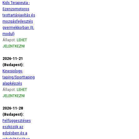
Kids Terapeuta -
Szenzomotoros
testtartásjavítás és
mozgásfejlesztés
gyermekkorban (II.
modul)
Állapot:
LEHET
JELENTKEZNI
2026-11-21
(Budapest):
Kinesiology-
taping/Sporttaping
alapképzés
Állapot:
LEHET
JELENTKEZNI
2026-11-28
(Budapest):
Felfüggesztéses
eszközök az
edzésben és a