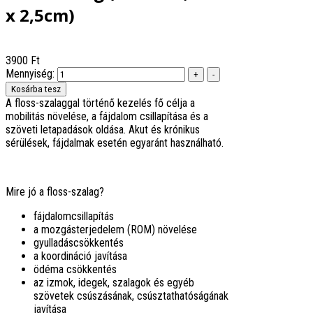
x 2,5cm)
3900 Ft
Mennyiség:
A floss-szalaggal történő kezelés fő célja a
mobilitás növelése, a fájdalom csillapítása és a
szöveti letapadások oldása. Akut és krónikus
sérülések, fájdalmak esetén egyaránt használható.
Mire jó a floss-szalag?
fájdalomcsillapítás
a mozgásterjedelem (ROM) növelése
gyulladáscsökkentés
a koordináció javítása
ödéma csökkentés
az izmok, idegek, szalagok és egyéb
szövetek csúszásának, csúsztathatóságának
javítása