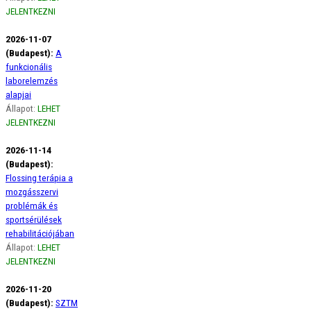
JELENTKEZNI
2026-11-07
(Budapest):
A
funkcionális
laborelemzés
alapjai
Állapot:
LEHET
JELENTKEZNI
2026-11-14
(Budapest):
Flossing terápia a
mozgásszervi
problémák és
sportsérülések
rehabilitációjában
Állapot:
LEHET
JELENTKEZNI
2026-11-20
(Budapest):
SZTM