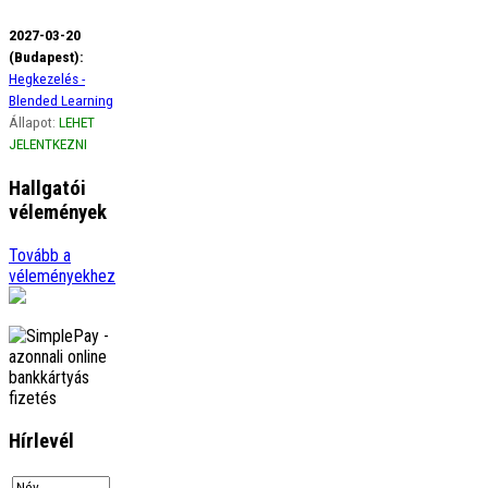
2027-03-20
(Budapest):
Hegkezelés -
Blended Learning
Állapot:
LEHET
JELENTKEZNI
Hallgatói
vélemények
Ági
Tovább a
Szeretném szivből jövő
véleményekhez
hálámat kifejezni a gerinces
kurzus óta életemben
előszor figyelek a borzasztó
tartásomra, amikor
görbülök, …
tovább
Adrienn
Örülök, hogy
megismerhettelek Titeket.
őrült sokat tanultam Tőletek.
Hírlevél
Szuper csapat vagytok.
Lenyűgöző a