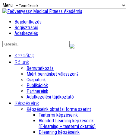
Menu
Bejelentkezés
Regisztráció
Adatkezelés
Kezdőlap
Rólunk
Bemutatkozás
Miért bennünket válasszon?
Csapatunk
Publikációk
Partnereink
Adatkezelési tájékoztató
Képzéseink
Képzéseink oktatási forma szerint
Tantermi képzéseink
Blended Learning képzéseink
(E-learning + tantermi oktatás)
E-learning képzéseink