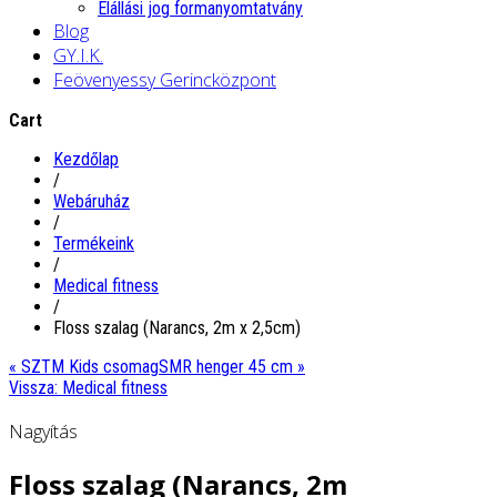
Elállási jog formanyomtatvány
Blog
GY.I.K.
Feövenyessy Gerincközpont
Cart
Kezdőlap
/
Webáruház
/
Termékeink
/
Medical fitness
/
Floss szalag (Narancs, 2m x 2,5cm)
« SZTM Kids csomag
SMR henger 45 cm »
Vissza: Medical fitness
Nagyítás
Floss szalag (Narancs, 2m