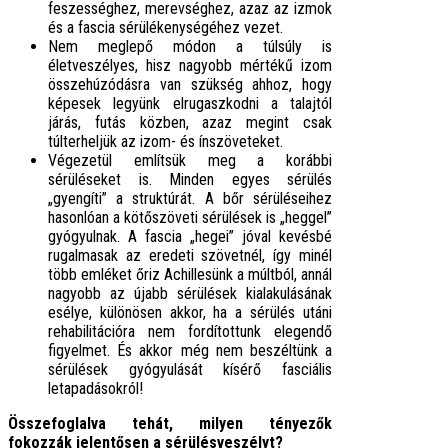
feszességhez, merevséghez, azaz az izmok
és a fascia sérülékenységéhez vezet.
Nem meglepő módon a túlsúly is
életveszélyes, hisz nagyobb mértékű izom
összehúzódásra van szükség ahhoz, hogy
képesek legyünk elrugaszkodni a talajtól
járás, futás közben, azaz megint csak
túlterheljük az izom- és ínszöveteket.
Végezetül említsük meg a korábbi
sérüléseket is. Minden egyes sérülés
„gyengíti” a struktúrát. A bőr sérüléseihez
hasonlóan a kötőszöveti sérülések is „heggel”
gyógyulnak. A fascia „hegei” jóval kevésbé
rugalmasak az eredeti szövetnél, így minél
több emléket őriz Achillesünk a múltból, annál
nagyobb az újabb sérülések kialakulásának
esélye, különösen akkor, ha a sérülés utáni
rehabilitációra nem fordítottunk elegendő
figyelmet. És akkor még nem beszéltünk a
sérülések gyógyulását kísérő fasciális
letapadásokról!
Összefoglalva tehát, milyen tényezők
fokozzák jelentősen a sérülésveszélyt?