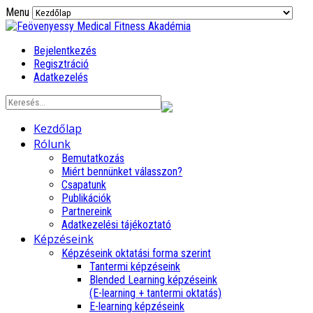
Menu
Bejelentkezés
Regisztráció
Adatkezelés
Kezdőlap
Rólunk
Bemutatkozás
Miért bennünket válasszon?
Csapatunk
Publikációk
Partnereink
Adatkezelési tájékoztató
Képzéseink
Képzéseink oktatási forma szerint
Tantermi képzéseink
Blended Learning képzéseink
(E-learning + tantermi oktatás)
E-learning képzéseink