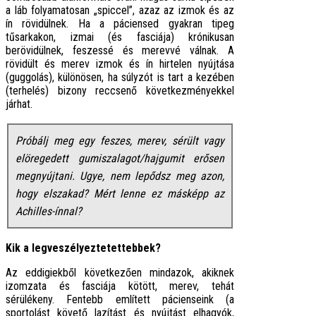
a láb folyamatosan „spiccel”, azaz az izmok és az
ín rövidülnek. Ha a páciensed gyakran tipeg
tűsarkakon, izmai (és fasciája) krónikusan
berövidülnek, feszessé és merevvé válnak. A
rövidült és merev izmok és ín hirtelen nyújtása
(guggolás), különösen, ha súlyzót is tart a kezében
(terhelés) bizony reccsenő következményekkel
járhat.
Próbálj meg egy feszes, merev, sérült vagy
elöregedett gumiszalagot/hajgumit erősen
megnyújtani. Ugye, nem lepődsz meg azon,
hogy elszakad? Mért lenne ez másképp az
Achilles-ínnal?
Kik a legveszélyeztetettebbek?
Az eddigiekből következően mindazok, akiknek
izomzata és fasciája kötött, merev, tehát
sérülékeny. Fentebb említett pácienseink (a
sportolást követő lazítást és nyújtást elhagyók,