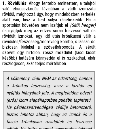
1. Rövidülés
: Ahogy fentebb említettem, a talajtól
való elrugaszkodás fázisában a vádli izomzata
rövidül, méghozzá úgy, hogy mindeközben terhelés
alatt van, hisz a test súlya ránehezedik. Ha a
sportolást követően nem lazítjuk el
(SMR henger)
és nyújtjuk meg az edzés során feszessé vált és
rövidült izmokat, egy idő után krónikussá válik a
rövidülés/feszesség/merevség kombó, s lassan de
biztosan kialakul a szövetkárosodás. A sérült
szövet egy hirtelen, rossz mozdulat (lásd kicsit
később) hatására könnyedén el is szakadhat, akár
részlegesen, akár teljes mértékben.
A kőkemény vádli NEM az edzettség, hanem
a krónikus feszesség, azaz a lazítás és
nyújtás hiányának jele. A megfelelően edzett
(erős) izom alapállapotban puhább tapintatú.
Ha páciensed/vendéged vádlija betonszerű,
biztos lehetsz abban, hogy az izmok és a
fascia krónikusan rövidültek és feszessé
váltak. Ha tutira mennél, egyszerűen fektesd