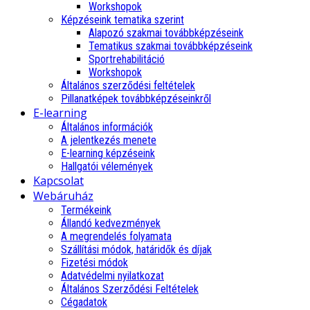
Workshopok
Képzéseink tematika szerint
Alapozó szakmai továbbképzéseink
Tematikus szakmai továbbképzéseink
Sportrehabilitáció
Workshopok
Általános szerződési feltételek
Pillanatképek továbbképzéseinkről
E-learning
Általános információk
A jelentkezés menete
E-learning képzéseink
Hallgatói vélemények
Kapcsolat
Webáruház
Termékeink
Állandó kedvezmények
A megrendelés folyamata
Szállítási módok, határidők és díjak
Fizetési módok
Adatvédelmi nyilatkozat
Általános Szerződési Feltételek
Cégadatok