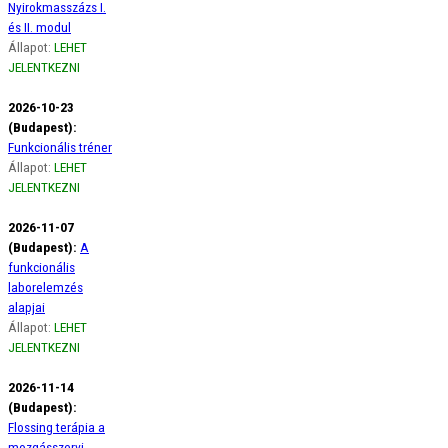
Nyirokmasszázs I.
és II. modul
Állapot:
LEHET
JELENTKEZNI
2026-10-23
(Budapest):
Funkcionális tréner
Állapot:
LEHET
JELENTKEZNI
2026-11-07
(Budapest):
A
funkcionális
laborelemzés
alapjai
Állapot:
LEHET
JELENTKEZNI
2026-11-14
(Budapest):
Flossing terápia a
mozgásszervi