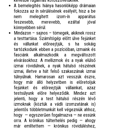
kevésbé rugalmas kötőszövetüknek.
A bemelegítés hiánya hasonlóképp drámaian
fokozza az ín sérülésének esélyét, hisz a be
nem melegített izom-ín apparátus
feszesebb, merevebb, ezáltal jóval
könnyebben sérül.
Mindazon – sajnos – tömegek, akiknek rossz
a testtartása. Számítógép előtt ülve fejünket
és vállunkat előreejtjük, s ha sokáig
tartózkodunk ebben a pozícióban, izmaink és
fasciánk alkalmazkodik a megváltozott
elvárásokhoz. A mellizmok és a nyak elülső
izmai rövidülnek, a nyak hátulsó részének
izmai, illetve a hát felső szakaszának izmai
túlnyúlnak. Hamarosan azt vesszük észre,
hogy már álló helyzetben is előretoljuk
fejünket és előreejtjük vállainkat, azaz
testsúlyunk előre helyeződik. Mindez azt
jelenti, hogy a test hátulsó részén lévő
izmoknak (köztük a vádli izomzatának is)
jelentős többletmunkát kell végezniük ahhoz,
hogy — egyszerűen fogalmazva — ne essünk
orra. A krónikus túlterhelés pedig — ahogy
már említettem — krónikus rövidüléshez,