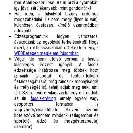
már Achilles-sérülése! Az ín őrzi a nyomokat,
így jóval sérülékenyebb, mint gondolnánk!
Hát igen, a túlsúlytól bizony érdemes
megszabadulni. Ha nem megy (ilyen is van),
különösen óvatosan, kímélő üzemmódban
eddzünk!
Edzésprogramunk legyen változatos,
óvakodjunk az egyoldalú terhelésektől! Hogy
miért, arról hosszasabban értekeztem egy, a
WEBBetegen megjelent írásomban
Végül, de nem utolsó sorban: a fascia
különleges edzést igényel. A fascia
edzettsége határozza meg többek közt
izmaink állapotát és testünk-lelkünk
fiatalosságát (sőt, még ráncaink mennyiségét
és mélységét is), tehát adjuk meg neki, ami
jár! Szerencsére világszerte egyre trendibb
az ún.
fascia-tréning,
amely egyéni vagy
csoportos formában is
végezhető/elsajátítható. Szívem szerint
kötelezővé tenném mindenki (átlagember és
sportoló, edző és mozgásterapeuta)
számára:)