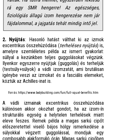
rá egy SMR hengerre! Az egészséges,
fiziológiás állagú izom hengerezése nem jár
fájdalommal, a jajgatás tehát mindig intő jel.
2. Nyújtás
: Hasonló hatást válthat ki az izmok
excentrikus összehúzódása (
terheléses nyújtás
) is,
amelyre szemléletes példa az ismert gyakorlat:
súllyal a kezünkben teljes guggolásokat végzünk.
Ilyenkor egyszerre nyújtjuk (guggolás) és terheljük
(testsúly+súlyok) a vádli izomzatát, ami brutálisan
igénybe veszi az izmokat és a fasciális elemeket,
köztük az Achilles-inat is.
Forrás: https://www.bodybuilding.com/fun/full-squat-benefits.htm
A vádli izmainak excentrikus összehúzódása
különösen akkor okozhat gondot, ha az izom-ín
strukturális egység a helytelen terhelések miatt
eleve feszes. Remek példa a magas sarkú cipőt
előszeretettel viselő bájos hölgy ismerkedése a
súlyokkal végzett guggolással, mondjuk egy
combosabb alakformáló órán. Magas sarkú cipőben