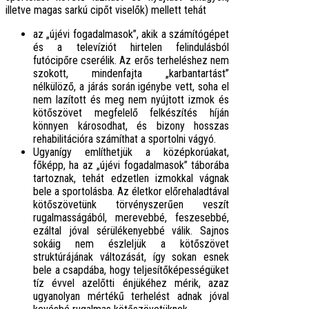
illetve magas sarkú cipőt viselők) mellett tehát
az „újévi fogadalmasok”, akik a számítógépet
és a televíziót hirtelen felindulásból
futócipőre cserélik. Az erős terheléshez nem
szokott, mindenfajta „karbantartást”
nélkülöző, a járás során igénybe vett, soha el
nem lazított és meg nem nyújtott izmok és
kötőszövet megfelelő felkészítés híján
könnyen károsodhat, és bizony hosszas
rehabilitációra számíthat a sportolni vágyó.
Ugyanígy említhetjük a középkorúakat,
főképp, ha az „újévi fogadalmasok” táborába
tartoznak, tehát edzetlen izmokkal vágnak
bele a sportolásba. Az életkor előrehaladtával
kötőszövetünk
törvényszerűen veszít
rugalmasságából, merevebbé, feszesebbé,
ezáltal jóval sérülékenyebbé válik. Sajnos
sokáig nem észleljük a kötőszövet
struktúrájának változását, így sokan esnek
bele a csapdába, hogy teljesítőképességüket
tíz évvel azelőtti énjükéhez mérik, azaz
ugyanolyan mértékű terhelést adnak jóval