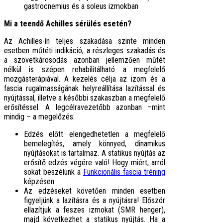
gastrocnemius és a soleus izmokban
Mi a teendő Achilles sérülés esetén?
Az Achilles-ín teljes szakadása szinte minden
esetben műtéti indikáció, a részleges szakadás és
a szövetkárosodás azonban jellemzően műtét
nélkül is szépen rehabilitálható a megfelelő
mozgásterápiával. A kezelés célja az izom és a
fascia rugalmasságának helyreállítása lazítással és
nyújtással, illetve a későbbi szakaszban a megfelelő
erősítéssel. A legcélravezetőbb azonban –mint
mindig – a megelőzés:
Edzés előtt elengedhetetlen a megfelelő
bemelegítés, amely könnyed, dinamikus
nyújtásokat is tartalmaz. A statikus nyújtás az
erősítő edzés végére való! Hogy miért, arról
sokat beszélünk a
Funkcionális fascia tréning
képzésen.
Az edzéseket követően minden esetben
figyeljünk a lazításra és a nyújtásra! Először
ellazítjuk a feszes izmokat (SMR henger),
majd következhet a statikus nyújtás. Ha a