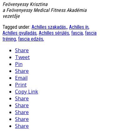
Feövenyessy Krisztina
a Feövenyessy Medical Fitness Akadémia
vezetője
Tagged under:
Achilles szakadás,
,
Achilles ín
,
Achilles gyulladás
,
Achilles sérülés
,
fascia
,
fascia
tréning
,
fascia edzés
,
Share
Tweet
Pin
Share
Email
Print
Copy Link
Share
Share
Share
Share
Share