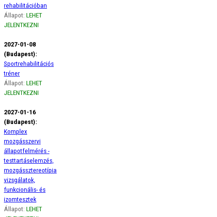
rehabilitációban
Állapot:
LEHET
JELENTKEZNI
2027-01-08
(Budapest):
Sportrehabilitációs
tréner
Állapot:
LEHET
JELENTKEZNI
2027-01-16
(Budapest):
Komplex
mozgásszervi
állapotfelmérés -
testtartáselemzés,
mozgássztereotípia
vizsgálatok,
funkcionális- és
izomtesztek
Állapot:
LEHET