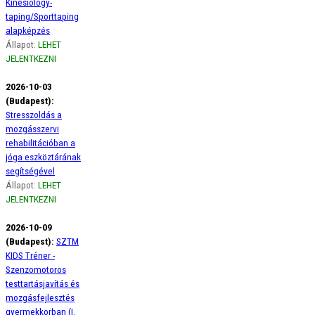
Kinesiology-
taping/Sporttaping
alapképzés
Állapot:
LEHET
JELENTKEZNI
2026-10-03
(Budapest):
Stresszoldás a
mozgásszervi
rehabilitációban a
jóga eszköztárának
segítségével
Állapot:
LEHET
JELENTKEZNI
2026-10-09
(Budapest):
SZTM
KIDS Tréner -
Szenzomotoros
testtartásjavítás és
mozgásfejlesztés
gyermekkorban (I.