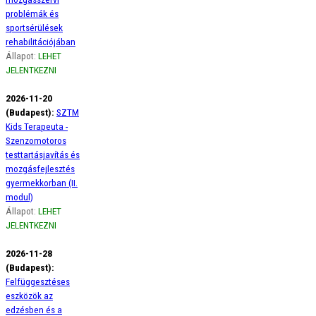
problémák és
sportsérülések
rehabilitációjában
Állapot:
LEHET
JELENTKEZNI
2026-11-20
(Budapest):
SZTM
Kids Terapeuta -
Szenzomotoros
testtartásjavítás és
mozgásfejlesztés
gyermekkorban (II.
modul)
Állapot:
LEHET
JELENTKEZNI
2026-11-28
(Budapest):
Felfüggesztéses
eszközök az
edzésben és a