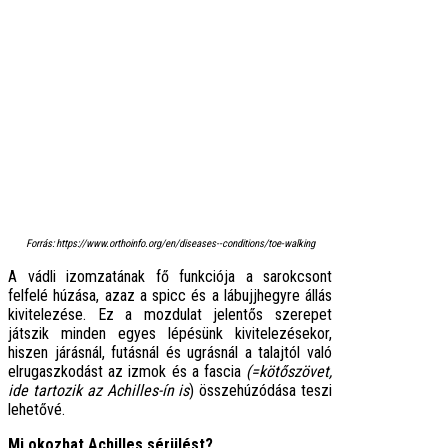
Forrás: https://www.orthoinfo.org/en/diseases--conditions/toe-walking
A vádli izomzatának fő funkciója a sarokcsont
felfelé húzása, azaz a spicc és a lábujjhegyre állás
kivitelezése. Ez a mozdulat jelentős szerepet
játszik minden egyes lépésünk kivitelezésekor,
hiszen járásnál, futásnál és ugrásnál a talajtól való
elrugaszkodást az izmok és a fascia
(=kötőszövet,
ide tartozik az Achilles-ín
is
) összehúzódása teszi
lehetővé.
Mi okozhat Achilles sérülést?