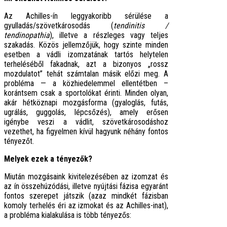
Az Achilles-ín leggyakoribb sérülése a
gyulladás/szövetkárosodás (
tendinitis /
tendinopathia
), illetve a részleges vagy teljes
szakadás. Közös jellemzőjük, hogy szinte minden
esetben a vádli izomzatának tartós helytelen
terheléséből fakadnak, azt a bizonyos „rossz
mozdulatot” tehát számtalan másik előzi meg. A
probléma — a közhiedelemmel ellentétben –
korántsem csak a sportolókat érinti. Minden olyan,
akár hétköznapi mozgásforma (gyaloglás, futás,
ugrálás, guggolás, lépcsőzés), amely erősen
igénybe veszi a vádlit, szövetkárosodáshoz
vezethet, ha figyelmen kívül hagyunk néhány fontos
tényezőt.
Melyek ezek a tényezők?
Miután mozgásaink kivitelezésében az izomzat és
az ín összehúzódási, illetve nyújtási fázisa egyaránt
fontos szerepet játszik (azaz mindkét fázisban
komoly terhelés éri az izmokat és az Achilles-inat),
a probléma kialakulása is több tényezős: