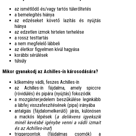
az ismétlődő és/vagy tartós túlerőltetés
a bemelegítés hiánya
az edzéseket követő lazítás és nyújtás
hiánya
az edzetlen izmok hirtelen terhelése
a rossz testtartás
a nem megfelelő lábbeli
az életkor figyelmen kívül hagyása
korábbi sérülések
túlsúly
Mikor gyanakodj az Achilles-ín károsodására?
kőkemény vádli, feszes Achilles-ín
az Achilles-ín fájdalma, amely spiccre
(rövidülés) és pipára (nyújtás) fokozódik
a mozgásterjedelem beszűkülése leginkább
a lábfej visszafeszítésének (pipa) irányába
antalgiás (fájdalomelkerülő) járás, különösen
a mackós lépések (
a delikvens
igyekszik
minél kevésbé igénybe venni a vádli izmait
és az Achilles-inat
)
triggerpontok (fájdalmas csomók) a