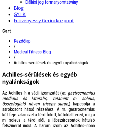
Elállási jog formanyomtatvány
Blog
GY.I.K.
Feövenyessy Gerincközpont
Cart
Kezdőlap
/
Medical Fitness Blog
/
Achilles-sérülések és egyéb nyalánkságok
Achilles-sérülések és egyéb
nyalánkságok
Az Achilles-ín a vádli izomzatát (
m. gastrocnemius
medialis és lateralis, valamint m. soleus,
összefoglaló néven triceps surae,
) kapcsolja a
sarokcsont hátsó részéhez. A m. gastrocnemius
két feje valamivel a térd fölött, kétoldalt ered, míg a
m. soleus a térd alól, a lábszárcsontok hátulsó
felszínéről indul. A három izom az Achilles-ínban