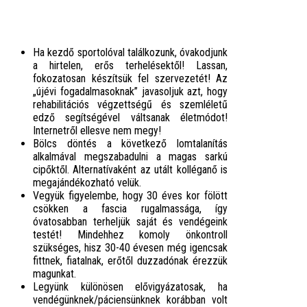
Ha kezdő sportolóval találkozunk, óvakodjunk
a hirtelen, erős terhelésektől! Lassan,
fokozatosan készítsük fel szervezetét! Az
„újévi fogadalmasoknak” javasoljuk azt, hogy
rehabilitációs végzettségű és szemléletű
edző segítségével váltsanak életmódot!
Internetről ellesve nem megy!
Bölcs döntés a következő lomtalanítás
alkalmával megszabadulni a magas sarkú
cipőktől. Alternatívaként az utált kolléganő is
megajándékozható velük.
Vegyük figyelembe, hogy 30 éves kor fölött
csökken a fascia rugalmassága, így
óvatosabban terheljük saját és vendégeink
testét! Mindehhez komoly önkontroll
szükséges, hisz 30-40 évesen még igencsak
fittnek, fiatalnak, erőtől duzzadónak érezzük
magunkat.
Legyünk különösen elővigyázatosak, ha
vendégünknek/páciensünknek korábban volt