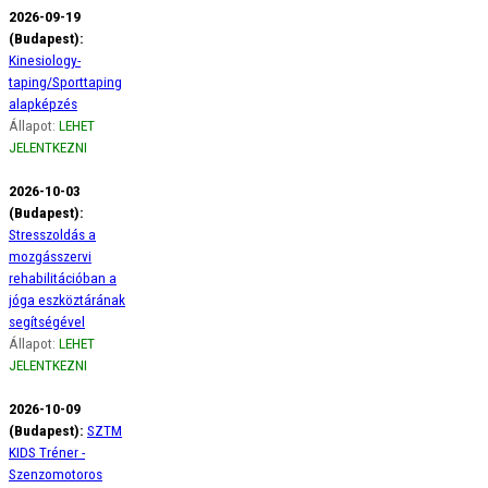
2026-09-19
(Budapest):
Kinesiology-
taping/Sporttaping
alapképzés
Állapot:
LEHET
JELENTKEZNI
2026-10-03
(Budapest):
Stresszoldás a
mozgásszervi
rehabilitációban a
jóga eszköztárának
segítségével
Állapot:
LEHET
JELENTKEZNI
2026-10-09
(Budapest):
SZTM
KIDS Tréner -
Szenzomotoros