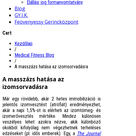
Elállási jog formanyomtatvány
Blog
GY.I.K.
Feövenyessy Gerincközpont
Cart
Kezdőlap
/
Medical Fitness Blog
/
A masszázs hatása az izomsorvadásra
A masszázs hatása az
izomsorvadásra
Már egy rövidebb, akár 2 hetes immobilizáció is
jelentős izomvesztést (atrófiát) eredményezhet,
akár a napi 1,5%-ot is elérheti az izomtömeg- és
izomerővesztés mértéke. Mindez különösen
veszélyes lehet azokra nézve, akik különböző
okokból kifolyólag nem végezhetnek terheléses
edzéseket (pl. idős emberek). Egy, a
The Journal