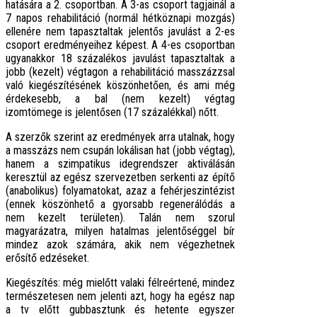
hatására a 2. csoportban. A 3-as csoport tagjainál a
7 napos rehabilitáció (normál hétköznapi mozgás)
ellenére nem tapasztaltak jelentős javulást a 2-es
csoport eredményeihez képest. A 4-es csoportban
ugyanakkor 18 százalékos javulást tapasztaltak a
jobb (kezelt) végtagon a rehabilitáció masszázzsal
való kiegészítésének köszönhetően, és ami még
érdekesebb, a bal (nem kezelt) végtag
izomtömege is jelentősen (17 százalékkal) nőtt.
A szerzők szerint az eredmények arra utalnak, hogy
a masszázs nem csupán lokálisan hat (jobb végtag),
hanem a szimpatikus idegrendszer aktiválásán
keresztül az egész szervezetben serkenti az építő
(anabolikus) folyamatokat, azaz a fehérjeszintézist
(ennek köszönhető a gyorsabb regenerálódás a
nem kezelt területen). Talán nem szorul
magyarázatra, milyen hatalmas jelentőséggel bír
mindez azok számára, akik nem végezhetnek
erősítő edzéseket.
Kiegészítés: még mielőtt valaki félreértené, mindez
természetesen nem jelenti azt, hogy ha egész nap
a tv előtt gubbasztunk és hetente egyszer