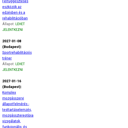
Felfüggesztéses
eszközök az
edzésben és a
rehabilitációban
Állapot:
LEHET
JELENTKEZNI
2027-01-08
(Budapest):
Sportrehabilitációs
tréner
Állapot:
LEHET
JELENTKEZNI
2027-01-16
(Budapest):
Komplex
mozgásszervi
állapotfelmérés -
testtartáselemzés,
mozgássztereotípia
vizsgálatok,
funkcionális- és