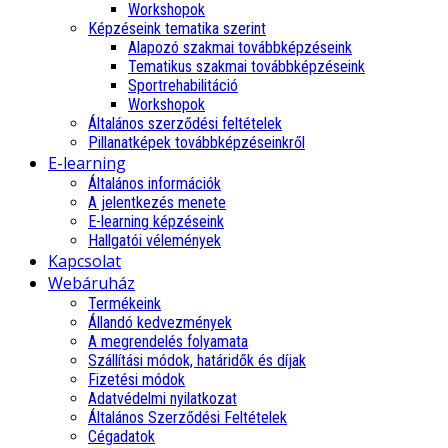
Workshopok
Képzéseink tematika szerint
Alapozó szakmai továbbképzéseink
Tematikus szakmai továbbképzéseink
Sportrehabilitáció
Workshopok
Általános szerződési feltételek
Pillanatképek továbbképzéseinkről
E-learning
Általános információk
A jelentkezés menete
E-learning képzéseink
Hallgatói vélemények
Kapcsolat
Webáruház
Termékeink
Állandó kedvezmények
A megrendelés folyamata
Szállítási módok, határidők és díjak
Fizetési módok
Adatvédelmi nyilatkozat
Általános Szerződési Feltételek
Cégadatok