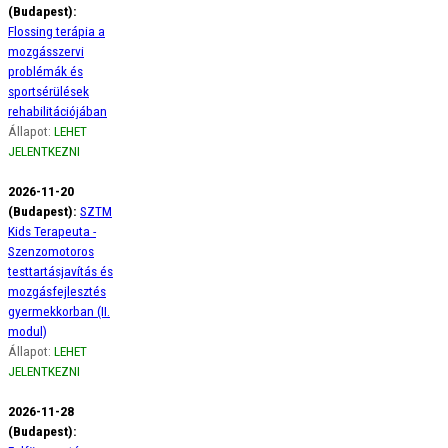
(Budapest):
Flossing terápia a
mozgásszervi
problémák és
sportsérülések
rehabilitációjában
Állapot:
LEHET
JELENTKEZNI
2026-11-20
(Budapest):
SZTM
Kids Terapeuta -
Szenzomotoros
testtartásjavítás és
mozgásfejlesztés
gyermekkorban (II.
modul)
Állapot:
LEHET
JELENTKEZNI
2026-11-28
(Budapest):