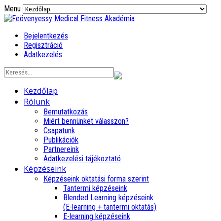
Menu
Bejelentkezés
Regisztráció
Adatkezelés
Kezdőlap
Rólunk
Bemutatkozás
Miért bennünket válasszon?
Csapatunk
Publikációk
Partnereink
Adatkezelési tájékoztató
Képzéseink
Képzéseink oktatási forma szerint
Tantermi képzéseink
Blended Learning képzéseink
(E-learning + tantermi oktatás)
E-learning képzéseink