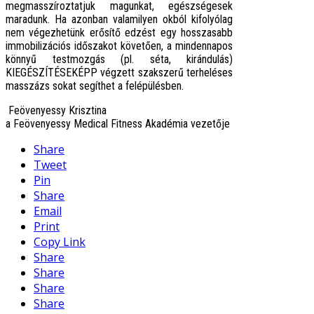
megmasszíroztatjuk magunkat, egészségesek
maradunk. Ha azonban valamilyen okból kifolyólag
nem végezhetünk erősítő edzést egy hosszasabb
immobilizációs időszakot követően, a mindennapos
könnyű testmozgás (pl. séta, kirándulás)
KIEGÉSZÍTÉSEKÉPP végzett szakszerű terheléses
masszázs sokat segíthet a felépülésben.
Feövenyessy Krisztina
a Feövenyessy Medical Fitness Akadémia vezetője
Share
Tweet
Pin
Share
Email
Print
Copy Link
Share
Share
Share
Share