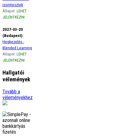
izomtesztek
Állapot:
LEHET
JELENTKEZNI
2027-03-20
(Budapest):
Hegkezelés -
Blended Learning
Állapot:
LEHET
JELENTKEZNI
Hallgatói
vélemények
Ági
Tovább a
Szeretném szivből jövő
véleményekhez
hálámat kifejezni a gerinces
kurzus óta életemben
előszor figyelek a borzasztó
tartásomra, amikor
görbülök, …
tovább
Adrienn
Örülök, hogy
megismerhettelek Titeket.