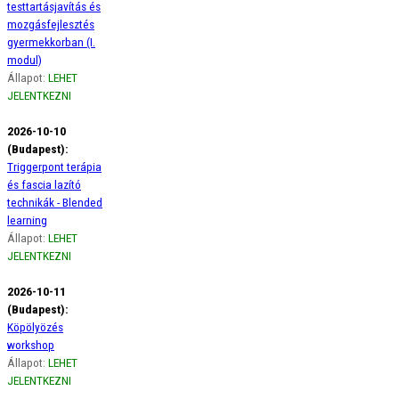
testtartásjavítás és
mozgásfejlesztés
gyermekkorban (I.
modul)
Állapot:
LEHET
JELENTKEZNI
2026-10-10
(Budapest):
Triggerpont terápia
és fascia lazító
technikák - Blended
learning
Állapot:
LEHET
JELENTKEZNI
2026-10-11
(Budapest):
Köpölyözés
workshop
Állapot:
LEHET
JELENTKEZNI