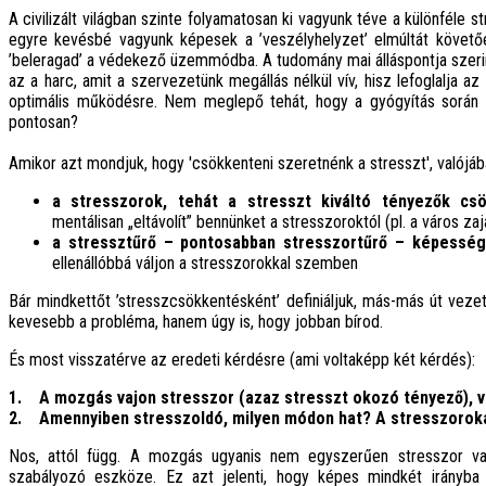
A civilizált világban szinte folyamatosan ki vagyunk téve a különféle
egyre kevésbé vagyunk képesek a ’veszélyhelyzet’ elmúltát követőe
’beleragad’ a védekező üzemmódba. A tudomány mai álláspontja szerin
az a harc, amit a szervezetünk megállás nélkül vív, hisz lefoglalja
optimális működésre. Nem meglepő tehát, hogy a gyógyítás során k
pontosan?
Amikor azt mondjuk, hogy 'csökkenteni szeretnénk a stresszt', valójáb
a stresszorok, tehát a stresszt kiváltó tényezők cs
mentálisan „eltávolít” bennünket a stresszoroktól (pl. a város za
a stressztűrő – pontosabban stresszortűrő – képesség
ellenállóbbá váljon a stresszorokkal szemben
Bár mindkettőt ’stresszcsökkentésként’ definiáljuk, más-más út veze
kevesebb a probléma, hanem úgy is, hogy jobban bírod.
És most visszatérve az eredeti kérdésre (ami voltaképp két kérdés):
1. A mozgás vajon stresszor (azaz stresszt okozó tényező), v
2. Amennyiben stresszoldó, milyen módon hat? A stresszorokat
Nos, attól függ. A mozgás ugyanis nem egyszerűen stresszor va
szabályozó eszköze. Ez azt jelenti, hogy képes mindkét irányba