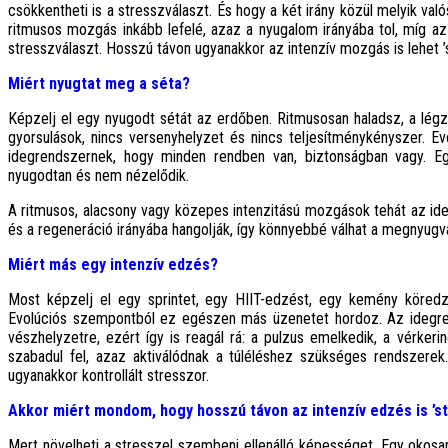
csökkentheti is a stresszválaszt. És hogy a két irány közül melyik va
ritmusos mozgás inkább lefelé, azaz a nyugalom irányába tol, míg az
stresszválaszt. Hosszú távon ugyanakkor az intenzív mozgás is lehet
Miért nyugtat meg a séta?
Képzelj el egy nyugodt sétát az erdőben. Ritmusosan haladsz, a lég
gyorsulások, nincs versenyhelyzet és nincs teljesítménykényszer. E
idegrendszernek, hogy minden rendben van, biztonságban vagy. E
nyugodtan és nem nézelődik.
A ritmusos, alacsony vagy közepes intenzitású mozgások tehát az ide
és a regeneráció irányába hangolják, így könnyebbé válhat a megnyugvá
Miért más egy intenzív edzés?
Most képzelj el egy sprintet, egy HIIT-edzést, egy kemény köredzé
Evolúciós szempontból ez egészen más üzenetet hordoz. Az idegren
vészhelyzetre, ezért így is reagál rá: a pulzus emelkedik, a vérkeri
szabadul fel, azaz aktiválódnak a túléléshez szükséges rendszerek
ugyanakkor kontrollált stresszor.
Akkor miért mondom, hogy hosszú távon az intenzív edzés is ’s
Mert növelheti a stresszel szembeni ellenálló képességet. Egy okosa