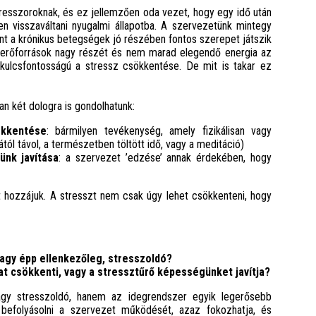
 stresszoroknak, és ez jellemzően oda vezet, hogy egy idő után
n visszaváltani nyugalmi állapotba. A szervezetünk mintegy
t a krónikus betegségek jó részében fontos szerepet játszik
 az erőforrások nagy részét és nem marad elegendő energia az
ulcsfontosságú a stressz csökkentése. De mit is takar ez
an két dologra is gondolhatunk:
ökkentése
: bármilyen tevékenység, amely fizikálisan vagy
jától távol, a természetben töltött idő, vagy a meditáció)
ünk javítása
: a szervezet ’edzése’ annak érdekében, hogy
t hozzájuk. A stresszt nem csak úgy lehet csökkenteni, hogy
agy épp ellenkezőleg, stresszoldó?
 csökkenti, vagy a stressztűrő képességünket javítja?
gy stresszoldó, hanem az idegrendszer egyik legerősebb
 befolyásolni a szervezet működését, azaz fokozhatja, és