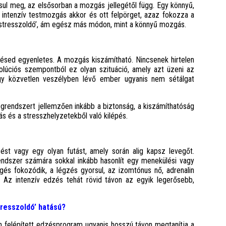
lósul meg, az elsősorban a mozgás jellegétől függ. Egy könnyű,
 intenzív testmozgás akkor és ott felpörget, azaz fokozza a
 ’stresszoldó’, ám egész más módon, mint a könnyű mozgás.
zésed egyenletes. A mozgás kiszámítható. Nincsenek hirtelen
volúciós szempontból ez olyan szituáció, amely azt üzeni az
gy közvetlen veszélyben lévő ember ugyanis nem sétálgat
grendszert jellemzően inkább a biztonság, a kiszámíthatóság
s és a stresszhelyzetekből való kilépés.
st vagy egy olyan futást, amely során alig kapsz levegőt.
dszer számára sokkal inkább hasonlít egy menekülési vagy
ngés fokozódik, a légzés gyorsul, az izomtónus nő, adrenalin
. Az intenzív edzés tehát rövid távon az egyik legerősebb,
tresszoldó’ hatású?
n felépített edzésprogram ugyanis hosszú távon megtanítja a