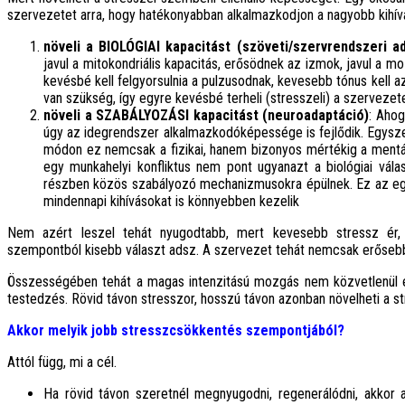
szervezetet arra, hogy hatékonyabban alkalmazkodjon a nagyobb kih
növeli a BIOLÓGIAI kapacitást (szöveti/szervrendszeri a
javul a mitokondriális kapacitás, erősödnek az izmok, javul a 
kevésbé kell felgyorsulnia a pulzusodnak, kevesebb tónus kell 
van szükség, így egyre kevésbé terheli (stresszeli) a szerveze
növeli a SZABÁLYOZÁSI kapacitást (neuroadaptáció)
: Ahog
úgy az idegrendszer alkalmazkodóképessége is fejlődik. Egysze
módon ez nemcsak a fizikai, hanem bizonyos mértékig a mentáli
egy munkahelyi konfliktus nem pont ugyanazt a biológiai válas
részben közös szabályozó mechanizmusokra épülnek. Ez az eg
mindennapi kihívásokat is könnyebben kezelik
Nem azért leszel tehát nyugodtabb, mert kevesebb stressz ér,
szempontból kisebb választ adsz. A szervezet tehát nemcsak erősebb
Összességében tehát a magas intenzitású mozgás nem közvetlenül és 
testedzés. Rövid távon stresszor, hosszú távon azonban növelheti a s
Akkor melyik jobb stresszcsökkentés szempontjából?
Attól függ, mi a cél.
Ha rövid távon szeretnél megnyugodni, regenerálódni, akkor a