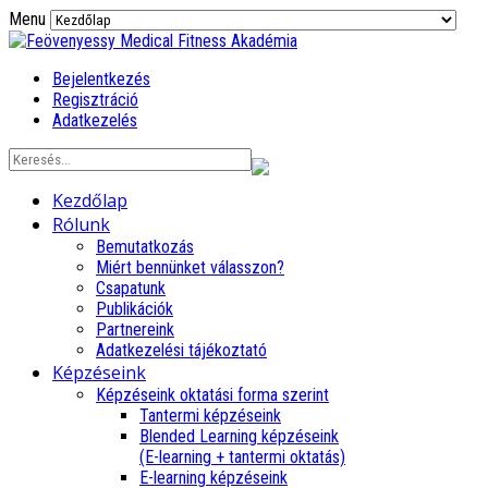
Menu
Bejelentkezés
Regisztráció
Adatkezelés
Kezdőlap
Rólunk
Bemutatkozás
Miért bennünket válasszon?
Csapatunk
Publikációk
Partnereink
Adatkezelési tájékoztató
Képzéseink
Képzéseink oktatási forma szerint
Tantermi képzéseink
Blended Learning képzéseink
(E-learning + tantermi oktatás)
E-learning képzéseink