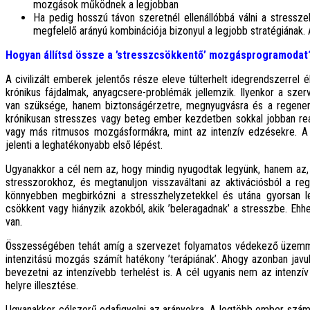
mozgások működnek a legjobban
Ha pedig hosszú távon szeretnél ellenállóbbá válni a stressz
megfelelő arányú kombinációja bizonyul a legjobb stratégiának. 
Hogyan állítsd össze a ’stresszcsökkentő’ mozgásprogramodat
A civilizált emberek jelentős része eleve túlterhelt idegrendszerrel él.
krónikus fájdalmak, anyagcsere-problémák jellemzik. Ilyenkor a sze
van szüksége, hanem biztonságérzetre, megnyugvásra és a regener
krónikusan stresszes vagy beteg ember kezdetben sokkal jobban reag
vagy más ritmusos mozgásformákra, mint az intenzív edzésekre. 
jelenti a leghatékonyabb első lépést.
Ugyanakkor a cél nem az, hogy mindig nyugodtak legyünk, hanem az,
stresszorokhoz, és megtanuljon visszaváltani az aktivációsból a 
könnyebben megbirkózni a stresszhelyzetekkel és utána gyorsan 
csökkent vagy hiányzik azokból, akik ’beleragadnak’ a stresszbe. Eh
van.
Összességében tehát amíg a szervezet folyamatos védekező üzemmód
intenzitású mozgás számít hatékony ’terápiának’. Ahogy azonban javul
bevezetni az intenzívebb terhelést is. A cél ugyanis nem az intenz
helyre illesztése.
Ugyanakkor célszerű odafigyelni az arányokra. A legtöbb ember szám