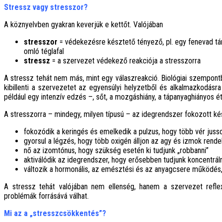
Stressz vagy stresszor?
A köznyelvben gyakran keverjük e kettőt. Valójában
stresszor
= védekezésre késztető tényező, pl. egy fenevad tá
omló téglafal
stressz
= a szervezet védekező reakciója a stresszorra
A stressz tehát nem más, mint egy válaszreakció. Biológiai szempont
kibillenti a szervezetet az egyensúlyi helyzetből és alkalmazkodásra
például egy intenzív edzés –, sőt, a mozgáshiány, a tápanyaghiányos ét
A stresszorra – mindegy, milyen típusú – az idegrendszer fokozott kés
fokozódik a keringés és emelkedik a pulzus, hogy több vér juss
gyorsul a légzés, hogy több oxigén álljon az agy és izmok rend
nő az izomtónus, hogy szükség esetén ki tudjunk „robbanni”
aktiválódik az idegrendszer, hogy erősebben tudjunk koncentráln
változik a hormonális, az emésztési és az anyagcsere működés,
A stressz tehát valójában nem ellenség, hanem a szervezet reflex
problémák forrásává válhat.
Mi az a „stresszcsökkentés”?