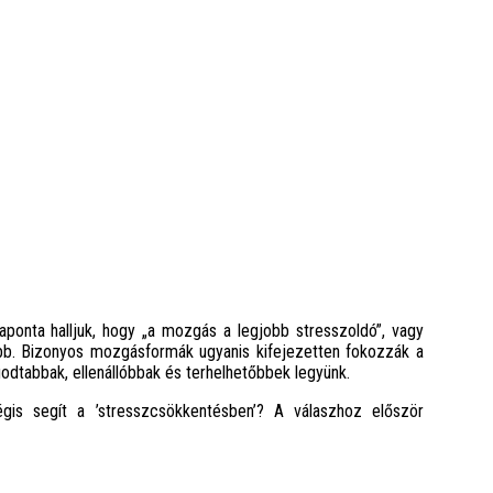
aponta halljuk, hogy „a mozgás a legjobb stresszoldó”, vagy
ltabb. Bizonyos mozgásformák ugyanis kifejezetten fokozzák a
odtabbak, ellenállóbbak és terhelhetőbbek legyünk.
is segít a ’stresszcsökkentésben’? A válaszhoz először