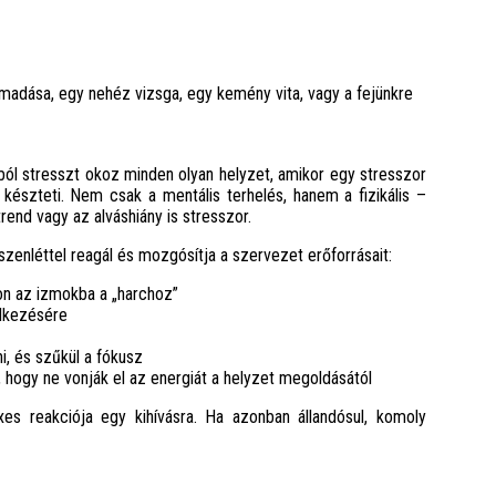
madása, egy nehéz vizsga, egy kemény vita, vagy a fejünkre
ból stresszt okoz minden olyan helyzet, amikor egy stresszor
 készteti. Nem csak a mentális terhelés, hanem a fizikális –
rend vagy az alváshiány is stresszor.
zenléttel reagál és mozgósítja a szervezet erőforrásait:
on az izmokba a „harchoz”
elkezésére
i, és szűkül a fókusz
 hogy ne vonják el az energiát a helyzet megoldásától
es reakciója egy kihívásra. Ha azonban állandósul, komoly