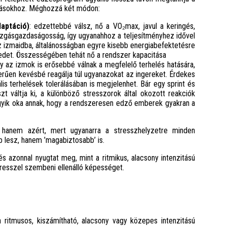
ívásokhoz. Méghozzá két módon:
daptáció)
: edzettebbé válsz, nő a VO₂max, javul a keringés,
mozgásgazdaságosság, így ugyanahhoz a teljesítményhez idővel
az izmaidba, általánosságban egyre kisebb energiabefektetésre
tedet. Összességében tehát nő a rendszer kapacitása
y az izmok is erősebbé válnak a megfelelő terhelés hatására,
rűen kevésbé reagálja túl ugyanazokat az ingereket. Érdekes
s terhelések tolerálásában is megjelenhet. Bár egy sprint és
zt váltja ki, a különböző stresszorok által okozott reakciók
yik oka annak, hogy a rendszeresen edző emberek gyakran a
 hanem azért, mert ugyanarra a stresszhelyzetre minden
 lesz, hanem ’magabiztosabb’ is.
azonnal nyugtat meg, mint a ritmikus, alacsony intenzitású
tresszel szembeni ellenálló képességet.
 ritmusos, kiszámítható, alacsony vagy közepes intenzitású