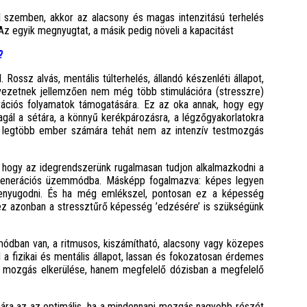
el szemben, akkor az alacsony és magas intenzitású terhelés
Az egyik megnyugtat, a másik pedig növeli a kapacitást
?
 Rossz alvás, mentális túlterhelés, állandó készenléti állapot,
rvezetnek jellemzően nem még több stimulációra (stresszre)
ációs folyamatok támogatására. Ez az oka annak, hogy egy
ál a sétára, a könnyű kerékpározásra, a légzőgyakorlatokra
A legtöbb ember számára tehát nem az intenzív testmozgás
 hogy az idegrendszerünk rugalmasan tudjon alkalmazkodni a
regenerációs üzemmódba. Másképp fogalmazva: képes legyen
lenyugodni. És ha még emlékszel, pontosan ez a képesség
hez azonban a stressztűrő képesség ’edzésére’ is szükségünk
ban van, a ritmusos, kiszámítható, alacsony vagy közepes
 a fizikai és mentális állapot, lassan és fokozatosan érdemes
ív mozgás elkerülése, hanem megfelelő dózisban a megfelelő
ára az az optimális, ha a mindennapi mozgás nagyobb részét