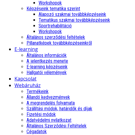
Workshopok
Képzéseink tematika szerint
Alapozó szakmai továbbképzéseink
Tematikus szakmai továbbképzéseink
Sportrehabilitáció
Workshopok
Általános szerződési feltételek
Pillanatképek továbbképzéseinkről
E-learning
Általános információk
A jelentkezés menete
E-learning képzéseink
Hallgatói vélemények
Kapcsolat
Webáruház
Termékeink
Állandó kedvezmények
A megrendelés folyamata
Szállítási módok, határidők és díjak
Fizetési módok
Adatvédelmi nyilatkozat
Általános Szerződési Feltételek
Cégadatok