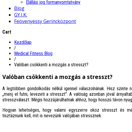
Elállási jog formanyomtatvány
Blog
GY.I.K.
Feövenyessy Gerincközpont
Cart
Kezdőlap
/
Medical Fitness Blog
/
Valóban csökkenti a mozgás a stresszt?
Valóban csökkenti a mozgás a stresszt?
A legtöbben gondolkodás nélkül igennel válaszolnának. Hisz szinte n
„menj el futni, levezeti a stresszt”. A valóság azonban jóval árnya
stresszválaszt. Mégis hozzájárulhatnak ahhoz, hogy hosszú távon nyug
Hogyan lehetséges, hogy valami egyszerre okoz stresszt és még
tisztáznunk kell, mit is nevezünk valójában stressznek.