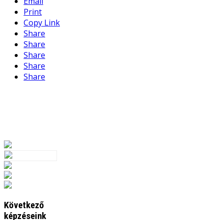
Email
Print
Copy Link
Share
Share
Share
Share
Share
Következő
képzéseink