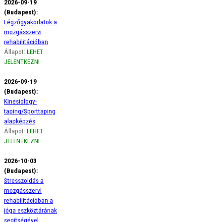
2026-09-19
(Budapest):
Légzőgyakorlatok a
mozgásszervi
rehabilitációban
Állapot:
LEHET
JELENTKEZNI
2026-09-19
(Budapest):
Kinesiology-
taping/Sporttaping
alapképzés
Állapot:
LEHET
JELENTKEZNI
2026-10-03
(Budapest):
Stresszoldás a
mozgásszervi
rehabilitációban a
jóga eszköztárának
segítségével