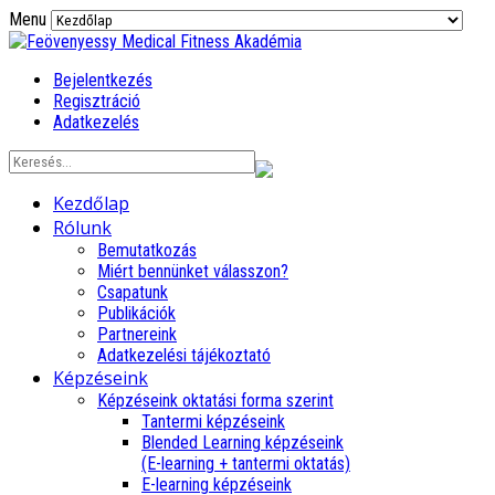
Menu
Bejelentkezés
Regisztráció
Adatkezelés
Kezdőlap
Rólunk
Bemutatkozás
Miért bennünket válasszon?
Csapatunk
Publikációk
Partnereink
Adatkezelési tájékoztató
Képzéseink
Képzéseink oktatási forma szerint
Tantermi képzéseink
Blended Learning képzéseink
(E-learning + tantermi oktatás)
E-learning képzéseink