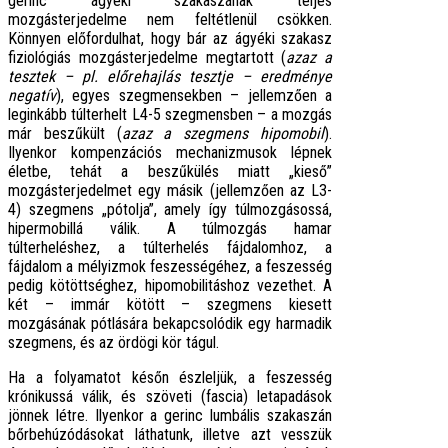
gerinc ágyéki szakaszának teljes
mozgásterjedelme nem feltétlenül csökken.
Könnyen előfordulhat, hogy bár az ágyéki szakasz
fiziológiás mozgásterjedelme megtartott (
azaz a
tesztek – pl. előrehajlás tesztje – eredménye
negatív
), egyes szegmensekben – jellemzően a
leginkább túlterhelt L4-5 szegmensben – a mozgás
már beszűkült (
azaz a szegmens hipomobil
).
Ilyenkor kompenzációs mechanizmusok lépnek
életbe, tehát a beszűkülés miatt „kieső”
mozgásterjedelmet egy másik (jellemzően az L3-
4) szegmens „pótolja”, amely így túlmozgásossá,
hipermobillá válik. A túlmozgás hamar
túlterheléshez, a túlterhelés fájdalomhoz, a
fájdalom a mélyizmok feszességéhez, a feszesség
pedig kötöttséghez, hipomobilitáshoz vezethet. A
két – immár kötött – szegmens kiesett
mozgásának pótlására bekapcsolódik egy harmadik
szegmens, és az ördögi kör tágul.
Ha a folyamatot későn észleljük, a feszesség
krónikussá válik, és szöveti (fascia) letapadások
jönnek létre. Ilyenkor a gerinc lumbális szakaszán
bőrbehúzódásokat láthatunk, illetve azt vesszük