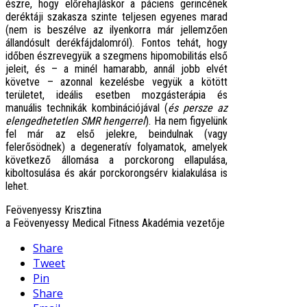
észre, hogy előrehajláskor a páciens gerincének
deréktáji szakasza szinte teljesen egyenes marad
(nem is beszélve az ilyenkorra már jellemzően
állandósult derékfájdalomról). Fontos tehát, hogy
időben észrevegyük a szegmens hipomobilitás első
jeleit, és – a minél hamarabb, annál jobb elvét
követve – azonnal kezelésbe vegyük a kötött
területet, ideális esetben mozgásterápia és
manuális technikák kombinációjával (
és persze az
elengedhetetlen SMR hengerrel
). Ha nem figyelünk
fel már az első jelekre, beindulnak (vagy
felerősödnek) a degeneratív folyamatok, amelyek
következő állomása a porckorong ellapulása,
kiboltosulása és akár porckorongsérv kialakulása is
lehet.
Feövenyessy Krisztina
a Feövenyessy Medical Fitness Akadémia vezetője
Share
Tweet
Pin
Share