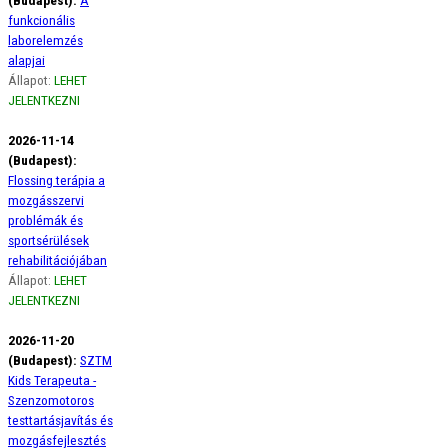
funkcionális
laborelemzés
alapjai
Állapot:
LEHET
JELENTKEZNI
2026-11-14
(Budapest):
Flossing terápia a
mozgásszervi
problémák és
sportsérülések
rehabilitációjában
Állapot:
LEHET
JELENTKEZNI
2026-11-20
(Budapest):
SZTM
Kids Terapeuta -
Szenzomotoros
testtartásjavítás és
mozgásfejlesztés