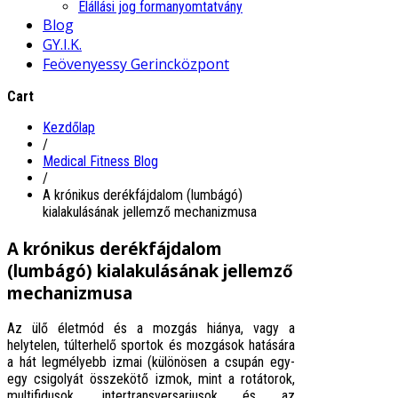
Elállási jog formanyomtatvány
Blog
GY.I.K.
Feövenyessy Gerincközpont
Cart
Kezdőlap
/
Medical Fitness Blog
/
A krónikus derékfájdalom (lumbágó)
kialakulásának jellemző mechanizmusa
A krónikus derékfájdalom
(lumbágó) kialakulásának jellemző
mechanizmusa
Az ülő életmód és a mozgás hiánya, vagy a
helytelen, túlterhelő sportok és mozgások hatására
a hát legmélyebb izmai (különösen a csupán egy-
egy csigolyát összekötő izmok, mint a rotátorok,
multifidusok, intertransversariusok és az