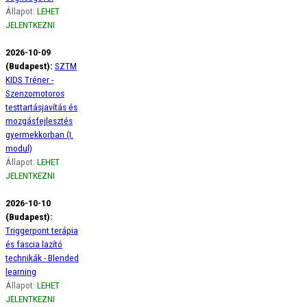
Állapot:
LEHET
JELENTKEZNI
2026-10-09
(Budapest):
SZTM
KIDS Tréner -
Szenzomotoros
testtartásjavítás és
mozgásfejlesztés
gyermekkorban (I.
modul)
Állapot:
LEHET
JELENTKEZNI
2026-10-10
(Budapest):
Triggerpont terápia
és fascia lazító
technikák - Blended
learning
Állapot:
LEHET
JELENTKEZNI