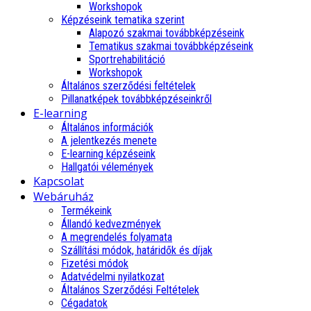
Workshopok
Képzéseink tematika szerint
Alapozó szakmai továbbképzéseink
Tematikus szakmai továbbképzéseink
Sportrehabilitáció
Workshopok
Általános szerződési feltételek
Pillanatképek továbbképzéseinkről
E-learning
Általános információk
A jelentkezés menete
E-learning képzéseink
Hallgatói vélemények
Kapcsolat
Webáruház
Termékeink
Állandó kedvezmények
A megrendelés folyamata
Szállítási módok, határidők és díjak
Fizetési módok
Adatvédelmi nyilatkozat
Általános Szerződési Feltételek
Cégadatok