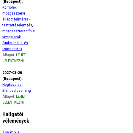
(Budapest):
Komplex
mozgásszervi
állapotfelmérés -
testtartáselemzés,
mozgássztereotípia
vizsgálatok,
funkcionális- és
izomtesztek
Állapot:
LEHET
JELENTKEZNI
2027-03-20
(Budapest):
Hegkezelés -
Blended Learning
Állapot:
LEHET
JELENTKEZNI
Hallgatói
vélemények
Ági
Tovább a