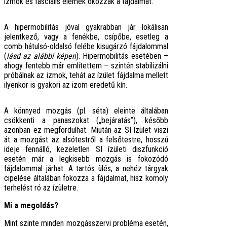
izmok és fasciális elemek okozzák a fájdalmat.
A hipermobilitás jóval gyakrabban jár lokálisan
jelentkező, vagy a fenékbe, csípőbe, esetleg a
comb hátulsó-oldalsó felébe kisugárzó fájdalommal
(
lásd az alábbi képen
). Hipermobilitás esetében –
ahogy fentebb már említettem – szintén stabilizálni
próbálnak az izmok, tehát az ízület fájdalma mellett
ilyenkor is gyakori az izom eredetű kín.
A könnyed mozgás (pl. séta) eleinte általában
csökkenti a panaszokat („bejáratás”), később
azonban ez megfordulhat. Miután az SI ízület viszi
át a mozgást az alsótestről a felsőtestre, hosszú
ideje fennálló, kezeletlen SI ízületi diszfunkció
esetén már a legkisebb mozgás is fokozódó
fájdalommal járhat. A tartós ülés, a nehéz tárgyak
cipelése általában fokozza a fájdalmat, hisz komoly
terhelést ró az ízületre.
Mi a megoldás?
Mint szinte minden mozgásszervi probléma esetén,