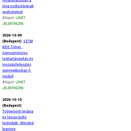
jóga eszköztárának
segítségével
Állapot:
LEHET
JELENTKEZNI
2026-10-09
(Budapest):
SZTM
KIDS Tréner -
Szenzomotoros
testtartásjavítás és
mozgásfejlesztés
gyermekkorban (I.
modul)
Állapot:
LEHET
JELENTKEZNI
2026-10-10
(Budapest):
Triggerpont terápia
és fascia lazító
technikák - Blended
learning