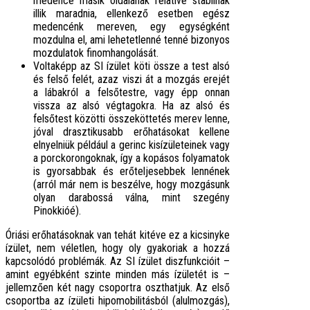
medence másik oldalának relatíve stabilnak
illik maradnia, ellenkező esetben egész
medencénk mereven, egy egységként
mozdulna el, ami lehetetlenné tenné bizonyos
mozdulatok finomhangolását.
Voltaképp az SI ízület köti össze a test alsó
és felső felét, azaz viszi át a mozgás erejét
a lábakról a felsőtestre, vagy épp onnan
vissza az alsó végtagokra. Ha az alsó és
felsőtest közötti összeköttetés merev lenne,
jóval drasztikusabb erőhatásokat kellene
elnyelniük például a gerinc kisízületeinek vagy
a porckorongoknak, így a kopásos folyamatok
is gyorsabbak és erőteljesebbek lennének
(arról már nem is beszélve, hogy mozgásunk
olyan darabossá válna, mint szegény
Pinokkióé).
Óriási erőhatásoknak van tehát kitéve ez a kicsinyke
ízület, nem véletlen, hogy oly gyakoriak a hozzá
kapcsolódó problémák. Az SI ízület diszfunkcióit –
amint egyébként szinte minden más ízületét is –
jellemzően két nagy csoportra oszthatjuk. Az első
csoportba az ízületi hipomobilitásból (alulmozgás),