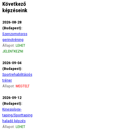
Következő
képzéseink
2026-08-28
(Budapest):
Szenzomotoros
gerinctréning
Állapot:
LEHET
JELENTKEZNI
2026-09-04
(Budapest):
Sportrehabilitációs
tréner
Állapot:
MEGTELT
2026-09-12
(Budapest):
Kinesiology-
taping/Sporttaping
haladó képzés
Állapot:
LEHET