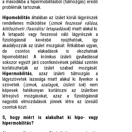
a másodikba a hipermobilitásból (túlmozgás) eredő
problémák tartoznak.
Hipomobilitás
általában az ízület körüli lágyrészek
rendellenes működése (
izmok feszessé válása,
kötőszöveti /fasciális/ letapadások
) miatt alakul ki.
A letapadó vagy feszessé váló lágyrészek a
fiziológiásnál kevésbé nyújthatóak, így
akadályozzák az ízület mozgását. Ritkábban ugyan,
de csontos elakadások is okozhatnak
hipomobilitást. A krónikus ízületi gyulladással
sokszor együtt járó csontkinövések például szintén
korlátozhatják az ízület szabad mozgását.
Hipermobilitás
, azaz ízületi túlmozgás a
lágyszövetek lazasága miatt alakul ki. Ilyenkor a
szövetek (
izmok, szalagok, ízületi tok
) nem
képesek hatékonyan korlátozni az ízületben
létrejövő mozgásokat, azaz a fiziológiásnál
nagyobb elmozdulások jönnek létre az ízesülő
csontok közt.
S, hogy miért is alakulhat ki hipo- vagy
hipermobilitás?