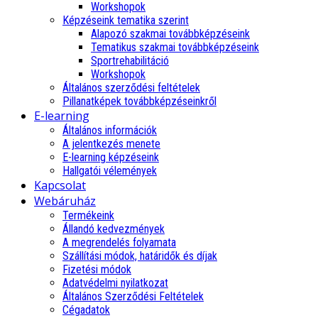
Workshopok
Képzéseink tematika szerint
Alapozó szakmai továbbképzéseink
Tematikus szakmai továbbképzéseink
Sportrehabilitáció
Workshopok
Általános szerződési feltételek
Pillanatképek továbbképzéseinkről
E-learning
Általános információk
A jelentkezés menete
E-learning képzéseink
Hallgatói vélemények
Kapcsolat
Webáruház
Termékeink
Állandó kedvezmények
A megrendelés folyamata
Szállítási módok, határidők és díjak
Fizetési módok
Adatvédelmi nyilatkozat
Általános Szerződési Feltételek
Cégadatok