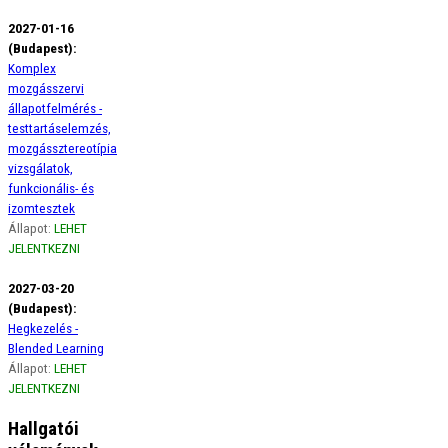
2027-01-16
(Budapest):
Komplex
mozgásszervi
állapotfelmérés -
testtartáselemzés,
mozgássztereotípia
vizsgálatok,
funkcionális- és
izomtesztek
Állapot:
LEHET
JELENTKEZNI
2027-03-20
(Budapest):
Hegkezelés -
Blended Learning
Állapot:
LEHET
JELENTKEZNI
Hallgatói