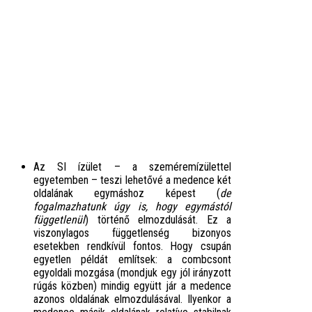
Az SI ízület – a szeméremízülettel
egyetemben – teszi lehetővé a medence két
oldalának egymáshoz képest (
de
fogalmazhatunk úgy is, hogy egymástól
függetlenül
) történő elmozdulását. Ez a
viszonylagos függetlenség bizonyos
esetekben rendkívül fontos. Hogy csupán
egyetlen példát említsek: a combcsont
egyoldali mozgása (mondjuk egy jól irányzott
rúgás közben) mindig együtt jár a medence
azonos oldalának elmozdulásával. Ilyenkor a