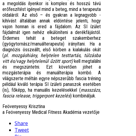
a megoldás ilyenkor is komplex és hosszú távú
erőfeszítést igényel mind a beteg, mind a terapeuta
oldaláról. Az első – és gyakran a legnagyobb -
kihívást általában annak eldöntése jelenti, hogy
vajon honnan is ered a fájdalom. Az SI ízület
fájdalmát igen nehéz elkülöníteni a derékfájástól.
Érdemes tehát a beteget szakemberhez
(gyógytornász/manuálterapeuta) irányítani. Ha a
diagnózis összeállt, első körben a kialakulás okát
(
pl. mozgáshiány, helytelen testtartás, túlzásba
vitt és/vagy helytelenül űzött sport)
kell megtalálni
és megszüntetni. Ezt követően jöhet a
mozgásterápia és manuálterápia kombó. A
világszerte méltán egyre népszerűbb fascia tréning
például kiváló terápia SI ízületi panaszok esetében
(is), főképp, ha manuális kezelésekkel (
masszázs,
fascia release, triggerpont kezelés
) kombináljuk.
Feövenyessy Krisztina
a Feövenyessy Medical Fitness Akadémia vezetője
Share
Tweet