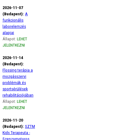
2026-11-07
(Budapest):
A
funkcionális
laborelemzés
alapjai
Állapot:
LEHET
JELENTKEZNI
2026-11-14
(Budapest):
Flossing terápia a
mozgásszervi
problémák és
sportsérülések
rehabilitációjában
Állapot:
LEHET
JELENTKEZNI
2026-11-20
(Budapest):
SZTM
Kids Terapeuta -
Szenzomotoros