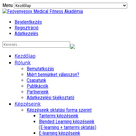
Menu
Bejelentkezés
Regisztráció
Adatkezelés
Kezdőlap
Rólunk
Bemutatkozás
Miért bennünket válasszon?
Csapatunk
Publikációk
Partnereink
Adatkezelési tájékoztató
Képzéseink
Képzéseink oktatási forma szerint
Tantermi képzéseink
Blended Learning képzéseink
(E-learning + tantermi oktatás)
E-learning képzéseink