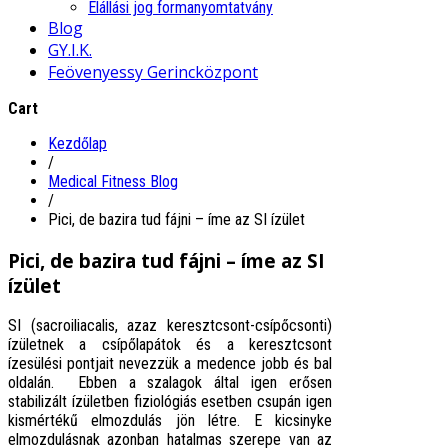
Elállási jog formanyomtatvány
Blog
GY.I.K.
Feövenyessy Gerincközpont
Cart
Kezdőlap
/
Medical Fitness Blog
/
Pici, de bazira tud fájni – íme az SI ízület
Pici, de bazira tud fájni – íme az SI
ízület
SI (sacroiliacalis, azaz keresztcsont-csípőcsonti)
ízületnek a
csípőlapátok és a keresztcsont
ízesülési pontjait nevezzük a medence jobb és bal
oldalán.
Ebben a szalagok által igen erősen
stabilizált ízületben fiziológiás esetben csupán igen
kismértékű elmozdulás jön létre. E kicsinyke
elmozdulásnak azonban hatalmas szerepe van az