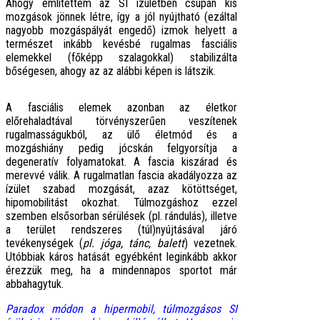
Ahogy említettem az SI ízületben csupán kis
mozgások jönnek létre, így a jól nyújtható (ezáltal
nagyobb mozgáspályát engedő) izmok helyett a
természet inkább kevésbé rugalmas fasciális
elemekkel (főképp szalagokkal) stabilizálta
bőségesen, ahogy az az alábbi képen is látszik.
A fasciális elemek azonban az életkor
előrehaladtával törvényszerűen veszítenek
rugalmasságukból, az ülő életmód és a
mozgáshiány pedig jócskán felgyorsítja a
degeneratív folyamatokat. A fascia kiszárad és
merevvé válik. A rugalmatlan fascia akadályozza az
ízület szabad mozgását, azaz kötöttséget,
hipomobilitást okozhat. Túlmozgáshoz ezzel
szemben elsősorban sérülések (pl. rándulás), illetve
a terület rendszeres (túl)nyújtásával járó
tevékenységek (
pl. jóga, tánc, balett
) vezetnek.
Utóbbiak káros hatását egyébként leginkább akkor
érezzük meg, ha a mindennapos sportot már
abbahagytuk.
Paradox módon a hipermobil, túlmozgásos SI