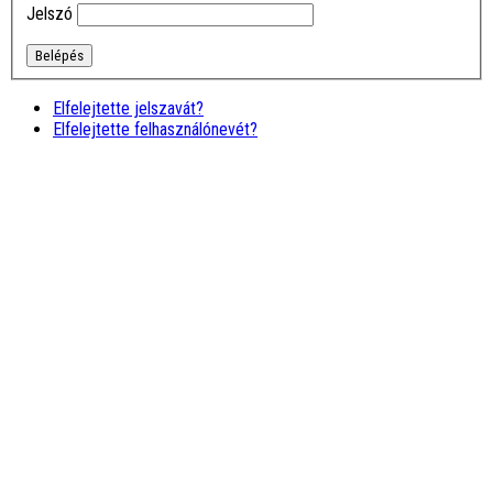
nyújtó tanfolyam. Később is
Jelszó
minden kérdésre szinte …
tovább
Ivánné Kis
Marcsi
Nagyon jó, hogy rátaláltam
Elfelejtette jelszavát?
erre a képzésre (tape), mert
Elfelejtette felhasználónevét?
csodálatos oktatót
ismertem meg itt, aki
bármikor önzetlenül segít a
tanfolyam …
tovább
Horváth
Szabolcs
Naprakész, abszolút érthető
képzések, kedves,
hivatásában alázatos
oktató, ár-érték arányban
talán a legjobb. Csak
ajánlani tudom!
Farkas András
Miskolci AMM képzesen
kaptunk egy kis ízelítőt a
hatalmas tudásodból és
biztos vagyok benne, h
jövőre így vagy úgy de ott
leszek egy …
tovább
Erdei Judit