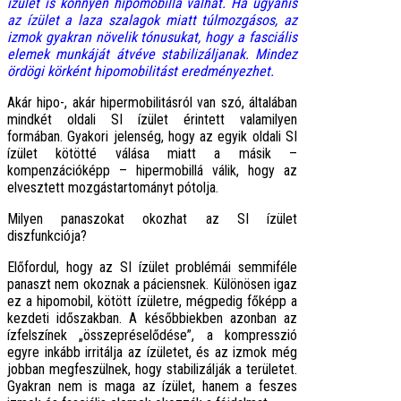
ízület is könnyen hipomobillá válhat. Ha ugyanis
az ízület a laza szalagok miatt túlmozgásos, az
izmok gyakran növelik tónusukat, hogy a fasciális
elemek munkáját átvéve stabilizáljanak. Mindez
ördögi körként hipomobilitást eredményezhet.
Akár hipo-, akár hipermobilitásról van szó, általában
mindkét oldali SI ízület érintett valamilyen
formában. Gyakori jelenség, hogy az egyik oldali SI
ízület kötötté válása miatt a másik –
kompenzációképp – hipermobillá válik, hogy az
elvesztett mozgástartományt pótolja.
Milyen panaszokat okozhat az SI ízület
diszfunkciója?
Előfordul, hogy az SI ízület problémái semmiféle
panaszt nem okoznak a páciensnek. Különösen igaz
ez a hipomobil, kötött ízületre, mégpedig főképp a
kezdeti időszakban. A későbbiekben azonban az
ízfelszínek „összepréselődése”, a kompresszió
egyre inkább irritálja az ízületet, és az izmok még
jobban megfeszülnek, hogy stabilizálják a területet.
Gyakran nem is maga az ízület, hanem a feszes