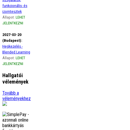
funkcionális- és
izomtesztek
Állapot:
LEHET
JELENTKEZNI
2027-03-20
(Budapest):
Hegkezelés -
Blended Learning
Állapot:
LEHET
JELENTKEZNI
Hallgatói
vélemények
Ági
Tovább a
Szeretném szivből jövő
véleményekhez
hálámat kifejezni a gerinces
kurzus óta életemben
előszor figyelek a borzasztó
tartásomra, amikor
görbülök, …
tovább
Adrienn