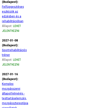
(Budapest):
Felfüggesztéses
eszközök az
edzésben és a
rehabilitációban
Állapot:
LEHET
JELENTKEZNI
2027-01-08
(Budapest):
Sportrehabilitációs
tréner
Állapot:
LEHET
JELENTKEZNI
2027-01-16
(Budapest):
Komplex
mozgásszervi
állapotfelmérés -
testtartáselemzés,
mozgássztereotípia
vizsgálatok,