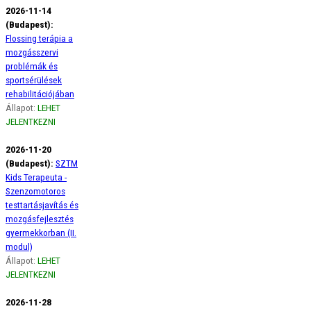
2026-11-14
(Budapest):
Flossing terápia a
mozgásszervi
problémák és
sportsérülések
rehabilitációjában
Állapot:
LEHET
JELENTKEZNI
2026-11-20
(Budapest):
SZTM
Kids Terapeuta -
Szenzomotoros
testtartásjavítás és
mozgásfejlesztés
gyermekkorban (II.
modul)
Állapot:
LEHET
JELENTKEZNI
2026-11-28