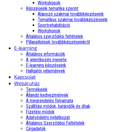
Workshopok
Képzéseink tematika szerint
Alapozó szakmai továbbképzéseink
Tematikus szakmai továbbképzéseink
Sportrehabilitáció
Workshopok
Általános szerződési feltételek
Pillanatképek továbbképzéseinkről
E-learning
Általános információk
A jelentkezés menete
E-learning képzéseink
Hallgatói vélemények
Kapcsolat
Webáruház
Termékeink
Állandó kedvezmények
A megrendelés folyamata
Szállítási módok, határidők és díjak
Fizetési módok
Adatvédelmi nyilatkozat
Általános Szerződési Feltételek
Cégadatok