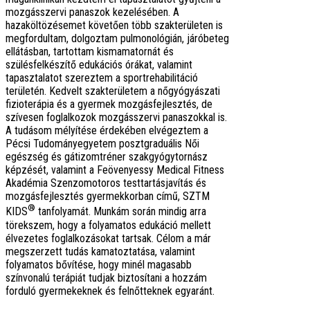
mozgásszervi panaszok kezelésében. A
hazaköltözésemet követően több szakterületen is
megfordultam, dolgoztam pulmonológián, járóbeteg
ellátásban, tartottam kismamatornát és
szülésfelkészítő edukációs órákat, valamint
tapasztalatot szereztem a sportrehabilitáció
területén. Kedvelt szakterületem a nőgyógyászati
fizioterápia és a gyermek mozgásfejlesztés, de
szívesen foglalkozok mozgásszervi panaszokkal is.
A tudásom mélyítése érdekében elvégeztem a
Pécsi Tudományegyetem posztgraduális Női
egészség és gátizomtréner szakgyógytornász
képzését, valamint a Feövenyessy Medical Fitness
Akadémia Szenzomotoros testtartásjavítás és
mozgásfejlesztés gyermekkorban című, SZTM
®
KIDS
tanfolyamát. Munkám során mindig arra
törekszem, hogy a folyamatos edukáció mellett
élvezetes foglalkozásokat tartsak. Célom a már
megszerzett tudás kamatoztatása, valamint
folyamatos bővítése, hogy minél magasabb
színvonalú terápiát tudjak biztosítani a hozzám
forduló gyermekeknek és felnőtteknek egyaránt.