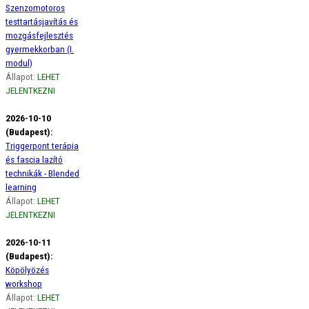
Szenzomotoros
testtartásjavítás és
mozgásfejlesztés
gyermekkorban (I.
modul)
Állapot:
LEHET
JELENTKEZNI
2026-10-10
(Budapest):
Triggerpont terápia
és fascia lazító
technikák - Blended
learning
Állapot:
LEHET
JELENTKEZNI
2026-10-11
(Budapest):
Köpölyözés
workshop
Állapot:
LEHET