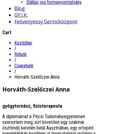
Elállási jog formanyomtatvány
Blog
GY.I.K.
Feövenyessy Gerincközpont
Cart
Kezdőlap
/
Rólunk
/
Csapatunk
/
Horváth-Szelőczei Anna
Horváth-Szelőczei Anna
gyógytornász, fizioterapeuta
A diplomámat a Pécsi Tudományegyetemen
szereztem meg, ezt követően egy szakmai
ösztöndíj keretén belül Ausztriában, egy ortopéd
magánklinikán kezdtem el tapasztalatot gyűjteni a