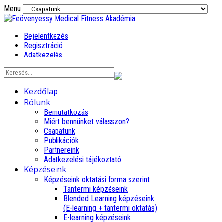
Menu
Bejelentkezés
Regisztráció
Adatkezelés
Kezdőlap
Rólunk
Bemutatkozás
Miért bennünket válasszon?
Csapatunk
Publikációk
Partnereink
Adatkezelési tájékoztató
Képzéseink
Képzéseink oktatási forma szerint
Tantermi képzéseink
Blended Learning képzéseink
(E-learning + tantermi oktatás)
E-learning képzéseink