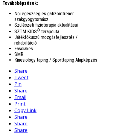
Továbbképzések:
Női egészség és gátizomtréner
szakgyógytornász
Szülészeti fizioterápia aktualitásai
®
SZTM KIDS
terapeuta
Játékfókuszú mozgásfejlesztés /
rehabilitáció
Fasciakés
SMR
Kinesiology taping / Sporttaping Alapképzés
Share
Tweet
Pin
Share
Email
Print
Copy Link
Share
Share
Share