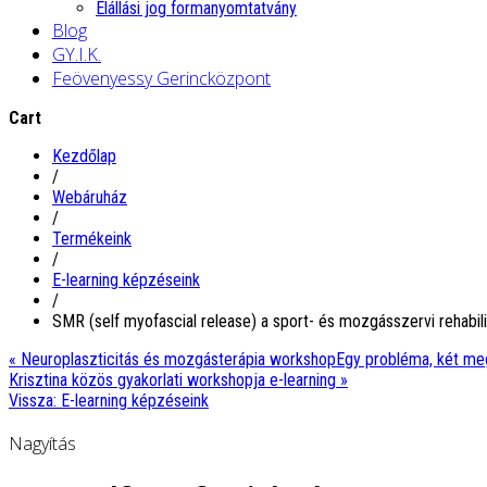
Elállási jog formanyomtatvány
Blog
GY.I.K.
Feövenyessy Gerincközpont
Cart
Kezdőlap
/
Webáruház
/
Termékeink
/
E-learning képzéseink
/
SMR (self myofascial release) a sport- és mozgásszervi rehabil
« Neuroplaszticitás és mozgásterápia workshop
Egy probléma, két meg
Krisztina közös gyakorlati workshopja e-learning »
Vissza: E-learning képzéseink
Nagyítás