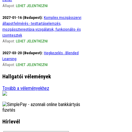
Állapot:
LEHET JELENTKEZNI
2027-01-16 (Budapest):
Komplex mozgásszervi
állapotfelmérés - testtartáselemzés,
mozgássztereotípia vizsgálatok, funkcionális- és
izomtesztek
Állapot:
LEHET JELENTKEZNI
2027-03-20 (Budapest):
Hegkezelés - Blended
Learning
Állapot:
LEHET JELENTKEZNI
Hallgatói vélemények
Ági
Tovább a véleményekhez
Szeretném szivből jövő hálámat kifejezni a
gerinces kurzus óta életemben előszor figyelek
a borzasztó tartásomra, amikor görbülök, …
tovább
Adrienn
Örülök, hogy megismerhettelek Titeket. őrült
Hírlevél
sokat tanultam Tőletek. Szuper csapat vagytok.
Lenyűgöző a szervezettségetek, a …
tovább
Gáspár Csaba