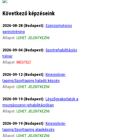
Következő képzéseink
2026-08-28 (Budapest):
Szenzomotoros
gerinctréning
Állapot:
LEHET JELENTKEZNI
2026-09-04 (Budapest):
Sportrehabilitációs
tréner
Állapot:
MEGTELT
2026-09-12 (Budapest):
Kinesiology-
taping/Sporttaping haladó képzés
Állapot:
LEHET JELENTKEZNI
2026-09-19 (Budapest):
Légzőgyakorlatok a
mozgásszervi rehabilitációban
Állapot:
LEHET JELENTKEZNI
2026-09-19 (Budapest):
Kinesiology-
taping/Sporttaping alapképzés
Állapot:
LEHET JELENTKEZNI