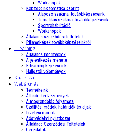
Workshopok
Képzéseink tematika szerint
Alapozó szakmai továbbképzéseink
Tematikus szakmai továbbképzéseink
Sportrehabilitáció
Workshopok
Általános szerződési feltételek
Pillanatképek továbbképzéseinkről
E-learning
Általános információk
A jelentkezés menete
E-learning képzéseink
Hallgatói vélemények
Kapcsolat
Webáruház
Termékeink
Állandó kedvezmények
A megrendelés folyamata
Szállítási módok, határidők és díjak
Fizetési módok
Adatvédelmi nyilatkozat
Általános Szerződési Feltételek
Cégadatok