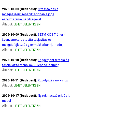
2026-10-03 (Budapest):
Stresszoldás a
mozgásszervi rehabilitációban a jóga
eszköztárának segítségével
Állapot:
LEHET JELENTKEZNI
2026-10-09 (Budapest):
SZTM KIDS Tréner -
Szenzomotoros testtartásjavítás és
mozgásfejlesztés gyermekkorban (I. modul)
Állapot:
LEHET JELENTKEZNI
2026-10-10 (Budapest):
Triggerpont terápia és
fascia lazító technikák - Blended learning
Állapot:
LEHET JELENTKEZNI
2026-10-11 (Budapest):
Köpölyözés workshop
Állapot:
LEHET JELENTKEZNI
2026-10-17 (Budapest):
Nyirokmasszázs I. és II.
modul
Állapot:
LEHET JELENTKEZNI