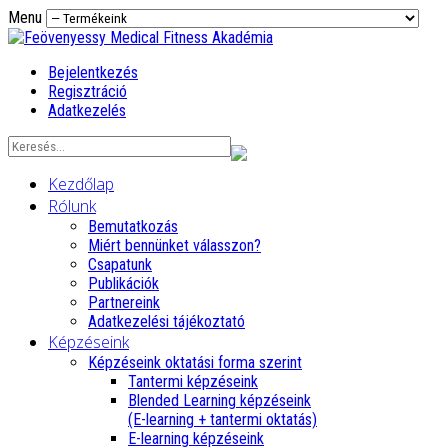
Menu
Bejelentkezés
Regisztráció
Adatkezelés
Kezdőlap
Rólunk
Bemutatkozás
Miért bennünket válasszon?
Csapatunk
Publikációk
Partnereink
Adatkezelési tájékoztató
Képzéseink
Képzéseink oktatási forma szerint
Tantermi képzéseink
Blended Learning képzéseink
(E-learning + tantermi oktatás)
E-learning képzéseink