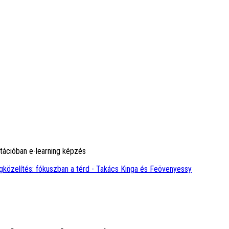
itációban e-learning képzés
közelítés: fókuszban a térd - Takács Kinga és Feövenyessy