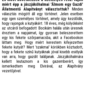
miért épp a jászjákóhalmai ’Álmom egy Gazdi’
Állatmentő Alapítványt választottuk?
Minden
választás mögött áll egy történet. Jelen esetben
egy igen személyes történet, amely úgy kezdődik,
hogy rajongok a kutyákért. 18 éves, még kölyökként
az utcáról befogadott Bocikám halála után üresnek
éreztem a napjaimat, így gyorsan beleszerettem
egy kis fekete szőrpamacsba, akit a Facebookon
láttam meg. Hogy miért kerestem kifejezetten
fekete kutyát? Mert 'szakmai' körökben köztudott,
hogy a fekete színű kutyáknak jóval kisebb esélyük
van arra, hogy gazdit találjanak. Jászjákóhalmára
kellett leutaznom a kis gazemberért, így
ismerkedtem meg Elvirával, az Alapítvány
vezetőjével.