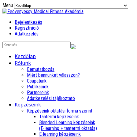
Menu
Bejelentkezés
Regisztráció
Adatkezelés
Kezdőlap
Rólunk
Bemutatkozás
Miért bennünket válasszon?
Csapatunk
Publikációk
Partnereink
Adatkezelési tájékoztató
Képzéseink
Képzéseink oktatási forma szerint
Tantermi képzéseink
Blended Learning képzéseink
(E-learning + tantermi oktatás)
E-learning képzéseink