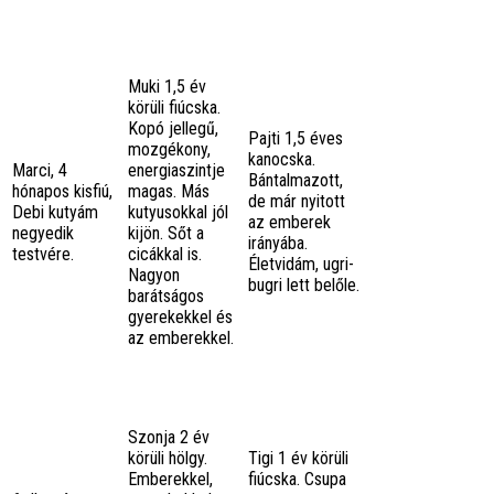
Muki 1,5 év
körüli fiúcska.
Kopó jellegű,
Pajti 1,5 éves
mozgékony,
kanocska.
Marci, 4
energiaszintje
Bántalmazott,
hónapos kisfiú,
magas. Más
de már nyitott
Debi kutyám
kutyusokkal jól
az emberek
negyedik
kijön. Sőt a
irányába.
testvére.
cicákkal is.
Életvidám, ugri-
Nagyon
bugri lett belőle.
barátságos
gyerekekkel és
az
emberekkel.
Szonja 2 év
körüli hölgy.
Tigi 1 év körüli
Emberekkel,
fiúcska. Csupa