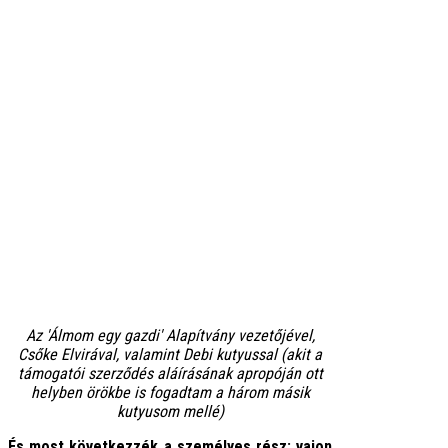
Az 'Álmom egy gazdi' Alapítvány vezetőjével,
Csőke Elvirával, valamint Debi kutyussal (akit a
támogatói szerződés aláírásának apropóján ott
helyben örökbe is fogadtam a három másik
kutyusom mellé)
És most következzék a személyes rész: vajon