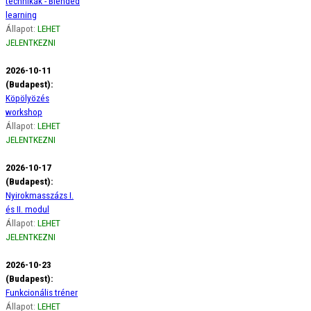
technikák - Blended
learning
Állapot:
LEHET
JELENTKEZNI
2026-10-11
(Budapest):
Köpölyözés
workshop
Állapot:
LEHET
JELENTKEZNI
2026-10-17
(Budapest):
Nyirokmasszázs I.
és II. modul
Állapot:
LEHET
JELENTKEZNI
2026-10-23
(Budapest):
Funkcionális tréner
Állapot:
LEHET