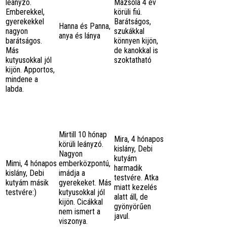
leányzó.
Mazsola 4 év
Emberekkel,
körüli fiú.
gyerekekkel
Barátságos,
Hanna és Panna,
nagyon
szukákkal
anya és lánya
barátságos.
könnyen kijön,
Más
de kanokkal is
kutyusokkal jól
szoktatható
kijön. Apportos,
mindene a
labda.
Mirtill 10 hónap
Mira, 4 hónapos
körüli leányzó.
kislány, Debi
Nagyon
kutyám
Mimi, 4 hónapos
emberközpontú,
harmadik
kislány, Debi
imádja a
testvére. Atka
kutyám másik
gyerekeket. Más
miatt kezelés
testvére:)
kutyusokkal jól
alatt áll, de
kijön. Cicákkal
gyönyörűen
nem ismert a
javul.
viszonya.