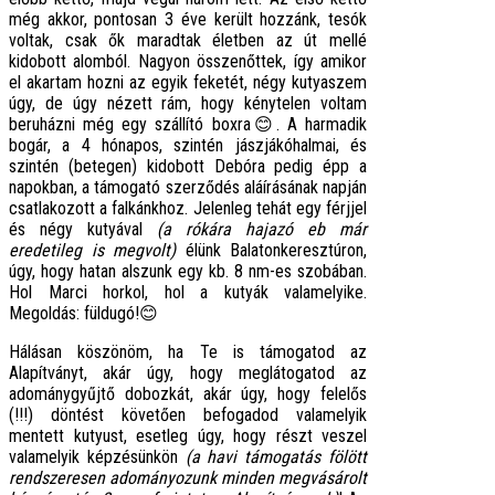
még akkor, pontosan 3 éve került hozzánk, tesók
voltak, csak ők maradtak életben az út mellé
kidobott alomból. Nagyon összenőttek, így amikor
el akartam hozni az egyik feketét, négy kutyaszem
úgy, de úgy nézett rám, hogy kénytelen voltam
beruházni még egy szállító boxra
😊. A harmadik
bogár, a 4 hónapos, szintén jászjákóhalmai, és
szintén (betegen) kidobott Debóra pedig épp a
napokban, a támogató szerződés aláírásának napján
csatlakozott a falkánkhoz. Jelenleg tehát egy férjjel
és négy kutyával
(a rókára hajazó eb már
eredetileg is megvolt)
élünk Balatonkeresztúron,
úgy, hogy hatan alszunk egy kb. 8 nm-es szobában.
Hol Marci horkol, hol a kutyák valamelyike.
Megoldás: füldugó!😊
Hálásan köszönöm, ha Te is támogatod az
Alapítványt, akár úgy, hogy meglátogatod az
adománygyűjtő dobozkát, akár úgy, hogy felelős
(!!!) döntést követően befogadod valamelyik
mentett kutyust, esetleg úgy, hogy részt veszel
valamelyik képzésünkön
(a havi támogatás fölött
rendszeresen adományozunk minden megvásárolt