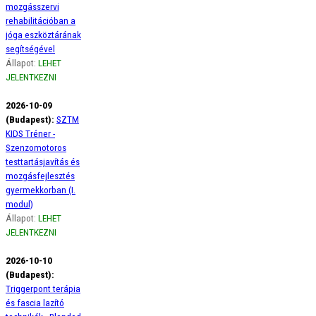
mozgásszervi
rehabilitációban a
jóga eszköztárának
segítségével
Állapot:
LEHET
JELENTKEZNI
2026-10-09
(Budapest):
SZTM
KIDS Tréner -
Szenzomotoros
testtartásjavítás és
mozgásfejlesztés
gyermekkorban (I.
modul)
Állapot:
LEHET
JELENTKEZNI
2026-10-10
(Budapest):
Triggerpont terápia
és fascia lazító