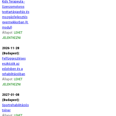
Kids Terapeuta -
Szenzomotoros
testtartásjavítás és
mozgásfejlesztés
gyermekkorban (II.
modul)
Állapot:
LEHET
JELENTKEZNI
2026-11-28
(Budapest):
Felfüggesztéses
eszközök az
edzésben és a
rehabilitációban
Állapot:
LEHET
JELENTKEZNI
2027-01-08
(Budapest):
Sportrehabilitációs
tréner
Állapot:
LEHET