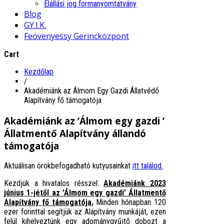
Elállási jog formanyomtatvány
Blog
GY.I.K.
Feövenyessy Gerincközpont
Cart
Kezdőlap
/
Akadémiánk az Álmom Egy Gazdi Állatvédő
Alapítvány fő támogatója
Akadémiánk az ’Álmom egy gazdi ’
Állatmentő Alapítvány állandó
támogatója
Aktuálisan örökbefogadható kutyusainkat
itt találod.
Kezdjük a hivatalos résszel:
Akadémiánk 2023
június 1-jétől az ’Álmom egy gazdi’ Állatmentő
Alapítvány fő támogatója.
Minden hónapban 120
ezer forinttal segítjük az Alapítvány munkáját, ezen
felül kihelyeztünk egy adománygyűjtő dobozt a