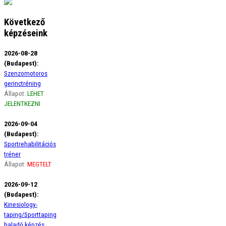
Következő
képzéseink
2026-08-28
(Budapest):
Szenzomotoros
gerinctréning
Állapot:
LEHET
JELENTKEZNI
2026-09-04
(Budapest):
Sportrehabilitációs
tréner
Állapot:
MEGTELT
2026-09-12
(Budapest):
Kinesiology-
taping/Sporttaping
haladó képzés