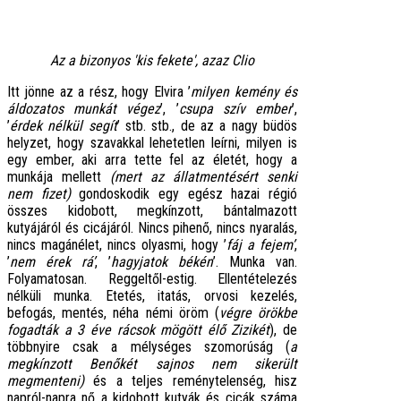
Az a bizonyos 'kis fekete', azaz Clio
Itt jönne az a rész, hogy Elvira ’
milyen kemény és
áldozatos munkát végez
’, ’
csupa szív ember
’,
’
érdek nélkül segít
’ stb. stb., de az a nagy büdös
helyzet, hogy szavakkal lehetetlen leírni, milyen is
egy ember, aki arra tette fel az életét, hogy a
munkája mellett
(mert az állatmentésért senki
nem fizet)
gondoskodik egy egész hazai régió
összes kidobott, megkínzott, bántalmazott
kutyájáról és cicájáról. Nincs pihenő, nincs nyaralás,
nincs magánélet, nincs olyasmi, hogy ’
fáj a fejem’
,
’
nem érek rá’
, ’
hagyjatok békén
’. Munka van.
Folyamatosan. Reggeltől-estig. Ellentételezés
nélküli munka. Etetés, itatás, orvosi kezelés,
befogás, mentés, néha némi öröm (
végre örökbe
fogadták a 3 éve rácsok mögött élő Zizikét
), de
többnyire csak a mélységes szomorúság (
a
megkínzott Benőkét sajnos nem sikerült
megmenteni)
és a teljes reménytelenség, hisz
napról-napra nő a kidobott kutyák és cicák száma