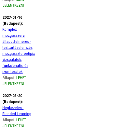
JELENTKEZNI
2027-01-16
(Budapest):
Komplex
mozgásszervi
állapotfelmérés -
testtartáselemzés,
mozgássztereotípia
vizsgálatok,
funkcionális- és
izomtesztek
Állapot:
LEHET
JELENTKEZNI
2027-03-20
(Budapest):
Hegkezelés -
Blended Learning
Állapot:
LEHET
JELENTKEZNI