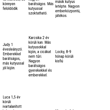
másik kutyus
könnyen
barátságos. Más
letépte. Nagyon
feloldódik
kutyussal
emberközpontú,
szoktatható.
játékos.
Karcsika 2 év
körüli kan. Más
Judy 1
kutyusokkal
évesleányzó.
kijön, a cicákat
Locky, 8-9
Emberekkel
nem tűri.
hónap körüli
barátságos,
Nagyon
kisfiú
más kutyussal
barátságos
jól kijön.
gyerekekkel és
emberekkel.
Luca 1,5 év
körüli
ivartalanított