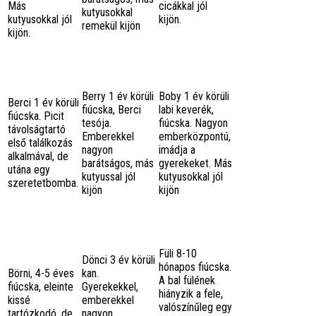
Más
cicákkal jól
kutyusokkal
kutyusokkal jól
kijön.
remekül kijön
kijön.
Berry 1 év körüli
Boby 1 év körüli
Berci 1 év körüli
fiúcska, Berci
labi keverék,
fiúcska. Picit
tesója.
fiúcska. Nagyon
távolságtartó
Emberekkel
emberközpontú,
első találkozás
nagyon
imádja a
alkalmával, de
barátságos, más
gyerekeket. Más
utána egy
kutyussal jól
kutyusokkal jól
szeretetbomba.
kijön
kijön
Füli 8-10
Dönci 3 év körüli
hónapos fiúcska.
Börni, 4-5 éves
kan.
A bal fülének
fiúcska, eleinte
Gyerekekkel,
hiányzik a fele,
kissé
emberekkel
valószínűleg egy
tartózkodó, de
nagyon