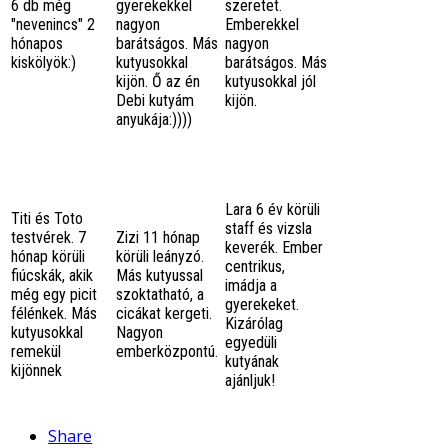
6 db még
gyerekekkel
szeretet.
"nevenincs" 2
nagyon
Emberekkel
hónapos
barátságos. Más
nagyon
kiskölyök:)
kutyusokkal
barátságos. Más
kijön. Ő az én
kutyusokkal jól
Debi kutyám
kijön.
anyukája:))))
Lara 6 év körüli
Titi és Toto
staff és vizsla
testvérek. 7
Zizi 11 hónap
keverék. Ember
hónap körüli
körüli leányzó.
centrikus,
fiúcskák, akik
Más kutyussal
imádja a
még egy picit
szoktatható, a
gyerekeket.
félénkek. Más
cicákat kergeti.
Kizárólag
kutyusokkal
Nagyon
egyedüli
remekül
emberközpontú.
kutyának
kijönnek
ajánljuk!
Share