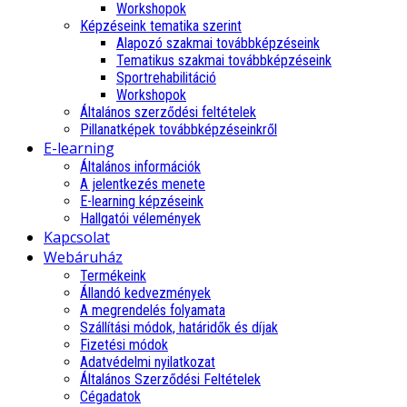
Workshopok
Képzéseink tematika szerint
Alapozó szakmai továbbképzéseink
Tematikus szakmai továbbképzéseink
Sportrehabilitáció
Workshopok
Általános szerződési feltételek
Pillanatképek továbbképzéseinkről
E-learning
Általános információk
A jelentkezés menete
E-learning képzéseink
Hallgatói vélemények
Kapcsolat
Webáruház
Termékeink
Állandó kedvezmények
A megrendelés folyamata
Szállítási módok, határidők és díjak
Fizetési módok
Adatvédelmi nyilatkozat
Általános Szerződési Feltételek
Cégadatok