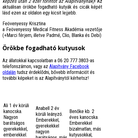
képzés után 2 ezer forintot az Alapítványnak)
! Az
aktuálisan örökbe fogadható kutyák és cicák képét
lásd ezen az oldalon egy kicsit lejjebb.
Feövenyessy Krisztina
a Feövenyessy Medical Fitness Akadémia vezetője
(+Marci férjem, illetve Padmé, Clio, Blanka és Debi)
Örökbe fogadható kutyusok
Az állatokkal kapcsolatban a 06 20 777 3803-as
telefonszámon, vagy az
Alapítvány Facebook
oldalán
tudsz érdeklődni, bővebb információt és
további képeket is az Alapítványtól kérhetsz!
Ali 1 év körüli
Anabell 2 év
kanocska.
Benőke kb. 2
körüli leányzó.
Nagyon
éves kanocska.
Emberekkel,
barátságos
Emberekkel
gyerekekkel
gyerekekkel,
bizalmatlan, más
nagyon
emberekkel.
kutyusokkal,
barátságos, más