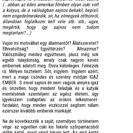
(...abban az édes amerikai filmben olyan cuki volt
a kutyus, de a valóságban sajnos bekakil, bepisil,
nem engedelmeskedik, sír, ha elmegyek otthonról,
állandóan foglalkozni kell vele stb. stb., ugye,
megértik, hogy így sajnos nem tudom
megtartani?….)
Vajon mi motiválhat egy állatmentőt? Állatszeretet?
Elhivatottság? Együttérzés? Altruizmus?
Valószínűleg mindez együttesen, plusz még sok
egyéb tulajdonság, amely csak nagyon kevés
embernek adatott meg. Elvira különleges. Felnézek
rá. Mélyen tisztelem. Sőt, irigylem. Irigylem azért,
mert a maga csöndes és szerény módján IGAZ
EMBER. S mivel sajnos én nem vagyok annyira igaz
és önzetlen, hogy mindent feladjak és a kutyák
mentésének szenteljem az egész életem, úgy
igyekszem csillapítani az örökös lelkiismeret-
furdalást, hogy minden eszközzel segítem nálam
ezerszer kiválóbb emberek munkáját.
Na de következzék a saját, személyes történetem
vége: az egyetlen cuki kis fekete szőrpamacsból
előbb kettő, majd végül három lett. Az első kettő