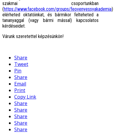
szakmai csoportunkban
(
https://www.facebook.com/groups/feovenyessyakademia
)
elérheted oktatóinkat, és bármikor felteheted a
tananyaggal (vagy bármi mással) kapcsolatos
kérdéseidet.
Várunk szeretettel képzésünkön!
Share
Tweet
Pin
Share
Email
Print
Copy Link
Share
Share
Share
Share
Share