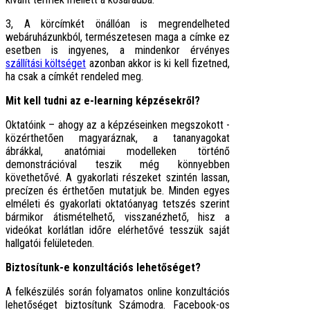
3, A körcímkét önállóan is megrendelheted
webáruházunkból, természetesen maga a címke ez
esetben is ingyenes, a mindenkor érvényes
szállítási költséget
azonban akkor is ki kell fizetned,
ha csak a címkét rendeled meg.
Mit kell tudni az e-learning képzésekről?
Oktatóink – ahogy az a képzéseinken megszokott -
közérthetően magyaráznak, a tananyagokat
ábrákkal, anatómiai modelleken történő
demonstrációval teszik még könnyebben
követhetővé. A gyakorlati részeket szintén lassan,
precízen és érthetően mutatjuk be. Minden egyes
elméleti és gyakorlati oktatóanyag tetszés szerint
bármikor átismételhető, visszanézhető, hisz a
videókat korlátlan időre elérhetővé tesszük saját
hallgatói felületeden.
Biztosítunk-e konzultációs lehetőséget?
A felkészülés során folyamatos online konzultációs
lehetőséget biztosítunk Számodra. Facebook-os