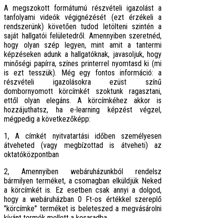
A megszokott formátumú részvételi igazolást a
tanfolyami videók végignézését (ezt érzékeli a
rendszerünk) követően tudod letölteni szintén a
saját hallgatói felületedről. Amennyiben szeretnéd,
hogy olyan szép legyen, mint amit a tantermi
képzéseken adunk a hallgatóknak, javasoljuk, hogy
minőségi papírra, színes printerrel nyomtasd ki (mi
is ezt tesszük). Még egy fontos információ: a
részvételi igazolásokra ezüst színű
dombornyomott körcímkét szoktunk ragasztani,
ettől olyan elegáns. A körcímkéhez akkor is
hozzájuthatsz, ha e-learning képzést végzel,
mégpedig a következőképp:
1, A címkét nyitvatartási időben személyesen
átveheted (vagy megbízottad is átveheti) az
oktatóközpontban
2, Amennyiben webáruházunkból rendelsz
bármilyen terméket, a csomagban elküldjük Neked
a körcímkét is. Ez esetben csak annyi a dolgod,
hogy a webáruházban 0 Ft-os értékkel szereplő
"körcímke" terméket is beleteszed a megvásárolni
kívánt termék mellett a kosaradba.