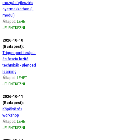
mozgásfejlesztés
gyermekkorban (I.
modul)
Állapot:
LEHET
JELENTKEZNI
2026-10-10
(Budapest):
Triggerpont terápia
és fascia lazító
technikák - Blended
learning
Állapot:
LEHET
JELENTKEZNI
2026-10-11
(Budapest):
Köpölyözés
workshop
Állapot:
LEHET
JELENTKEZNI
2026-10-17