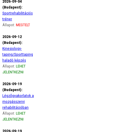
2026-09-04
(Budapest):
Sportrehabilitációs
tréner
Állapot:
MEGTELT
2026-09-12
(Budapest):
Kinesiology-
taping/Sporttaping
haladó képzés
Állapot:
LEHET
JELENTKEZNI
2026-09-19
(Budapest):
Légzőgyakorlatok a
mozgásszervi
rehabilitációban
Állapot:
LEHET
JELENTKEZNI
2026-09-19