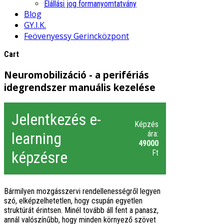
Elállási jog formanyomtatvány
Blog
GY.I.K.
Feövenyessy Gerincközpont
Cart
Neuromobilizáció - a perifériás
idegrendszer manuális kezelése
Jelentkezés e-
Képzés
learning
ára:
49000
képzésre
Ft
Bármilyen mozgásszervi rendellenességről legyen
szó, elképzelhetetlen, hogy csupán egyetlen
struktúrát érintsen. Minél tovább áll fent a panasz,
annál valószínűbb, hogy minden környező szövet