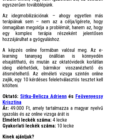
egyszerűen továbblépünk.
Az idegmobilizációnak – ahogy egyetlen más
terápiának sem – nem az a célja/ígérete, hogy
önmagában megoldja a problémát, hanem az, hogy
egy komplex terápia részeként jelentősen
hozzájárulhat a gyógyuláshoz.
A képzés online formában valósul meg. Az e-
learning tananyag önállóan is könnyedén
elsajátítható, és miután az oktatóvideók korlátlan
ideig elérhetőek, bármikor visszanézhető és
átismételhető. Az elméleti vizsga szintén online
zajlik, egy 10 kérdéses feleletválasztós tesztet kell
kitölteni.
Oktató:
Sitku-Belicza Adrienn
és
Feövenyessy
Krisztina
Ár:
49.000 Ft, amely tartalmazza a magyar nyelvű
igazolás és az online vizsga árát is
Elméleti leckék száma:
4 lecke
Gyakorlati leckék száma:
10 lecke
Kinek ajánljuk?