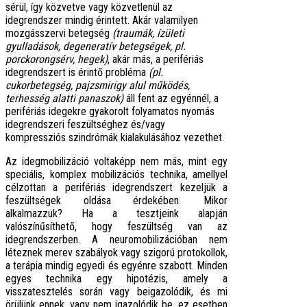
sérül, így közvetve vagy közvetlenül az
idegrendszer mindig érintett. Akár valamilyen
mozgásszervi betegség
(traumák, ízületi
gyulladások, degeneratív betegségek, pl.
porckorongsérv, hegek)
, akár más, a perifériás
idegrendszert is érintő probléma
(pl.
cukorbetegség, pajzsmirigy alul működés,
terhesség alatti panaszok)
áll fent az egyénnél, a
perifériás idegekre gyakorolt folyamatos nyomás
idegrendszeri feszültséghez és/vagy
kompressziós szindrómák kialakulásához vezethet.
Az idegmobilizáció voltaképp nem más, mint egy
speciális, komplex mobilizációs technika, amellyel
célzottan a perifériás idegrendszert kezeljük a
feszültségek oldása érdekében. Mikor
alkalmazzuk? Ha a tesztjeink alapján
valószínűsíthető, hogy feszültség van az
idegrendszerben. A neuromobilizációban nem
léteznek merev szabályok vagy szigorú protokollok,
a terápia mindig egyedi és egyénre szabott. Minden
egyes technika egy hipotézis, amely a
visszatesztelés során vagy beigazolódik, és mi
örülünk ennek, vagy nem igazolódik be, ez esetben