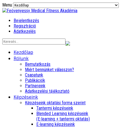
Menu
Bejelentkezés
Regisztráció
Adatkezelés
Kezdőlap
Rólunk
Bemutatkozás
Miért bennünket válasszon?
Csapatunk
Publikációk
Partnereink
Adatkezelési tájékoztató
Képzéseink
Képzéseink oktatási forma szerint
Tantermi képzéseink
Blended Learning képzéseink
(E-learning + tantermi oktatás)
E-learning képzéseink