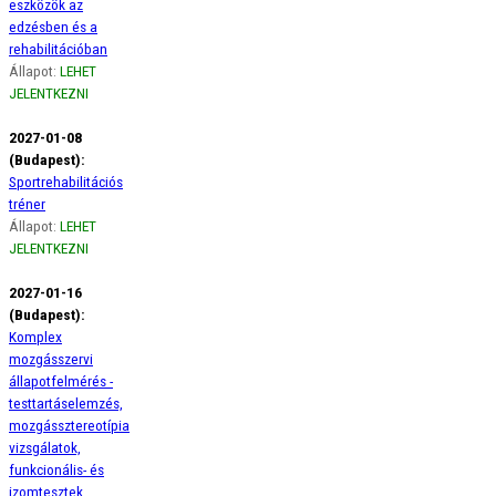
eszközök az
edzésben és a
rehabilitációban
Állapot:
LEHET
JELENTKEZNI
2027-01-08
(Budapest):
Sportrehabilitációs
tréner
Állapot:
LEHET
JELENTKEZNI
2027-01-16
(Budapest):
Komplex
mozgásszervi
állapotfelmérés -
testtartáselemzés,
mozgássztereotípia
vizsgálatok,
funkcionális- és
izomtesztek