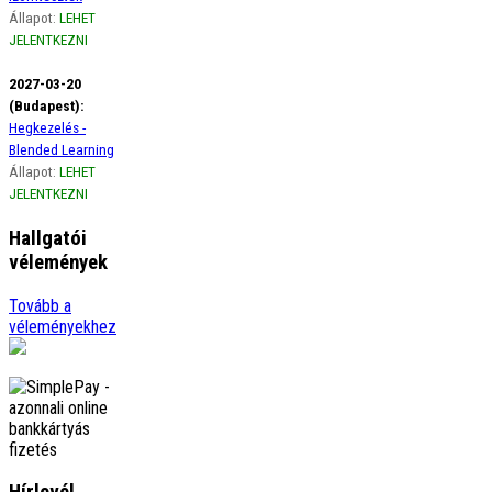
Állapot:
LEHET
JELENTKEZNI
2027-03-20
(Budapest):
Hegkezelés -
Blended Learning
Állapot:
LEHET
JELENTKEZNI
Hallgatói
vélemények
Ági
Tovább a
Szeretném szivből jövő
véleményekhez
hálámat kifejezni a gerinces
kurzus óta életemben
előszor figyelek a borzasztó
tartásomra, amikor
görbülök, …
tovább
Adrienn
Örülök, hogy
megismerhettelek Titeket.
őrült sokat tanultam Tőletek.