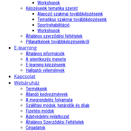
Workshopok
Képzéseink tematika szerint
Alapozó szakmai továbbképzéseink
Tematikus szakmai továbbképzéseink
Sportrehabilitáció
Workshopok
Általános szerződési feltételek
Pillanatképek továbbképzéseinkről
E-learning
Általános információk
A jelentkezés menete
E-learning képzéseink
Hallgatói vélemények
Kapcsolat
Webáruház
Termékeink
Állandó kedvezmények
A megrendelés folyamata
Szállítási módok, határidők és díjak
Fizetési módok
Adatvédelmi nyilatkozat
Általános Szerződési Feltételek
Cégadatok