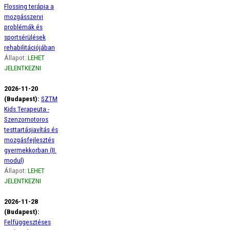
Flossing terápia a
mozgásszervi
problémák és
sportsérülések
rehabilitációjában
Állapot:
LEHET
JELENTKEZNI
2026-11-20
(Budapest):
SZTM
Kids Terapeuta -
Szenzomotoros
testtartásjavítás és
mozgásfejlesztés
gyermekkorban (II.
modul)
Állapot:
LEHET
JELENTKEZNI
2026-11-28
(Budapest):
Felfüggesztéses