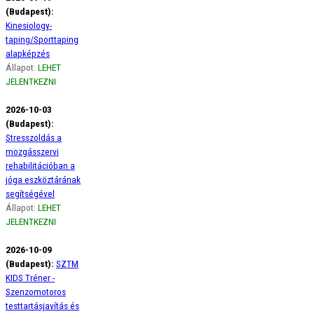
(Budapest):
Kinesiology-
taping/Sporttaping
alapképzés
Állapot:
LEHET
JELENTKEZNI
2026-10-03
(Budapest):
Stresszoldás a
mozgásszervi
rehabilitációban a
jóga eszköztárának
segítségével
Állapot:
LEHET
JELENTKEZNI
2026-10-09
(Budapest):
SZTM
KIDS Tréner -
Szenzomotoros
testtartásjavítás és