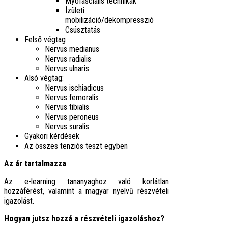
Myofascialis technikák
Ízületi
mobilizáció/dekompresszió
Csúsztatás
Felső végtag
Nervus medianus
Nervus radialis
Nervus ulnaris
Alsó végtag:
Nervus ischiadicus
Nervus femoralis
Nervus tibialis
Nervus peroneus
Nervus suralis
Gyakori kérdések
Az összes tenziós teszt egyben
Az ár tartalmazza
Az e-learning tananyaghoz való korlátlan
hozzáférést, valamint a magyar nyelvű részvételi
igazolást.
Hogyan jutsz hozzá a részvételi igazoláshoz?