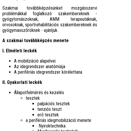
Szakmai továbbképzésünket mozgásszervi
problémákkal foglalkozó szakembereknek -
gyógytornászoknak, AMM terapeutáknak,
orvosoknak, sportrehabilitációs szakembereknek és
gyógymasszőröknek - ajánljuk.
A szakmai továbbképzés menete
I. Elméleti leckék
A mobilizáció alapelvei
Az idegrendszer anatómiája
A perifériás idegrendszer kórélettana
II. Gyakorlati leckék
Állapotfelmérés és kezelés
tesztek
palpációs tesztek
tenziós teszt
erő tesztek
a perifériás idegmobilizáció menete
Nyiroktechnika