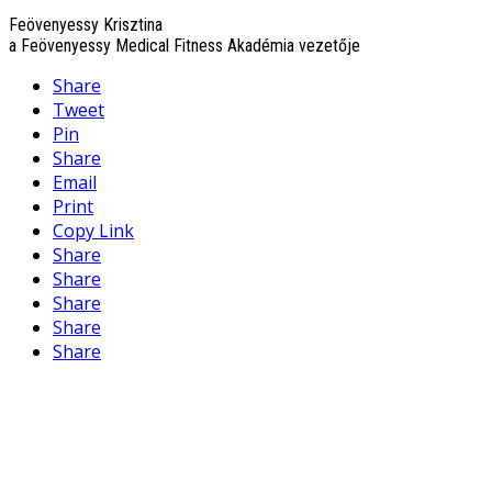
Feövenyessy Krisztina
a Feövenyessy Medical Fitness Akadémia vezetője
Share
Tweet
Pin
Share
Email
Print
Copy Link
Share
Share
Share
Share
Share