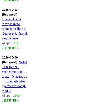
2026-10-03
(Budapest):
Stresszoldás a
mozgásszervi
rehabilitációban a
jóga eszköztárának
segítségével
Állapot:
LEHET
JELENTKEZNI
2026-10-09
(Budapest):
SZTM
KIDS Tréner -
Szenzomotoros
testtartásjavítás és
mozgásfejlesztés
gyermekkorban (I.
modul)
Állapot:
LEHET
JELENTKEZNI