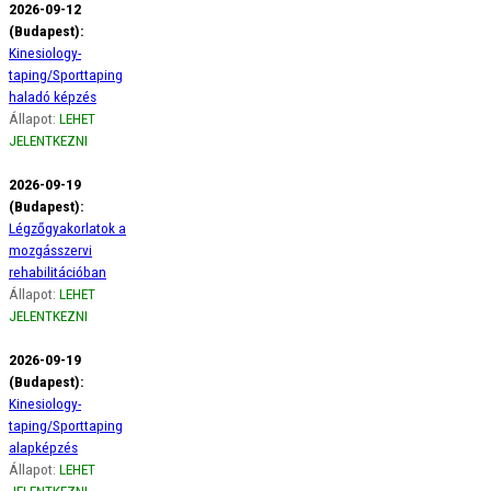
2026-09-12
(Budapest):
Kinesiology-
taping/Sporttaping
haladó képzés
Állapot:
LEHET
JELENTKEZNI
2026-09-19
(Budapest):
Légzőgyakorlatok a
mozgásszervi
rehabilitációban
Állapot:
LEHET
JELENTKEZNI
2026-09-19
(Budapest):
Kinesiology-
taping/Sporttaping
alapképzés
Állapot:
LEHET
JELENTKEZNI