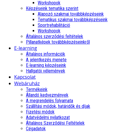
Workshopok
Képzéseink tematika szerint
Alapozó szakmai továbbképzéseink
Tematikus szakmai továbbképzéseink
Sportrehabilitáció
Workshopok
Általános szerződési feltételek
Pillanatképek továbbképzéseinkről
E-learning
Általános információk
A jelentkezés menete
E-learning képzéseink
Hallgatói vélemények
Kapcsolat
Webáruház
Termékeink
Állandó kedvezmények
A megrendelés folyamata
Szállítási módok, határidők és díjak
Fizetési módok
Adatvédelmi nyilatkozat
Általános Szerződési Feltételek
Cégadatok