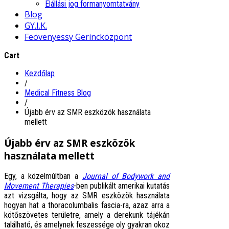
Elállási jog formanyomtatvány
Blog
GY.I.K.
Feövenyessy Gerincközpont
Cart
Kezdőlap
/
Medical Fitness Blog
/
Újabb érv az SMR eszközök használata
mellett
Újabb érv az SMR eszközök
használata mellett
Egy, a közelmúltban a
Journal of Bodywork and
Movement Therapies
-ben publikált amerikai kutatás
azt vizsgálta, hogy az SMR eszközök használata
hogyan hat a thoracolumbalis fascia-ra, azaz arra a
kötőszövetes területre, amely a derekunk tájékán
található, és amelynek feszessége oly gyakran okoz