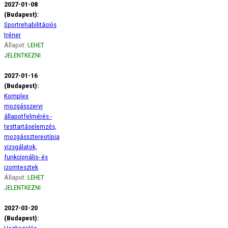
2027-01-08
(Budapest):
Sportrehabilitációs
tréner
Állapot:
LEHET
JELENTKEZNI
2027-01-16
(Budapest):
Komplex
mozgásszervi
állapotfelmérés -
testtartáselemzés,
mozgássztereotípia
vizsgálatok,
funkcionális- és
izomtesztek
Állapot:
LEHET
JELENTKEZNI
2027-03-20
(Budapest):
Hegkezelés -