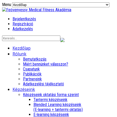
Menu
Bejelentkezés
Regisztráció
Adatkezelés
Kezdőlap
Rólunk
Bemutatkozás
Miért bennünket válasszon?
Csapatunk
Publikációk
Partnereink
Adatkezelési tájékoztató
Képzéseink
Képzéseink oktatási forma szerint
Tantermi képzéseink
Blended Learning képzéseink
(E-learning + tantermi oktatás)
E-learning képzéseink