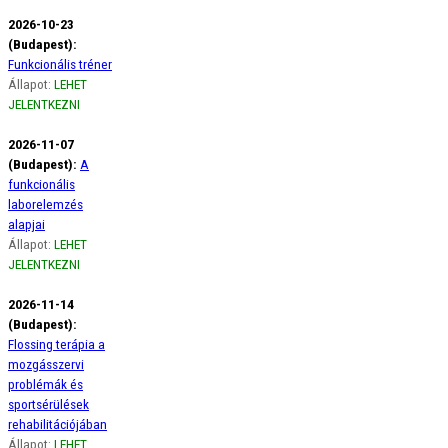
2026-10-23
(Budapest):
Funkcionális tréner
Állapot:
LEHET
JELENTKEZNI
2026-11-07
(Budapest):
A
funkcionális
laborelemzés
alapjai
Állapot:
LEHET
JELENTKEZNI
2026-11-14
(Budapest):
Flossing terápia a
mozgásszervi
problémák és
sportsérülések
rehabilitációjában
Állapot:
LEHET