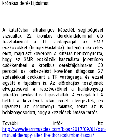
krónikus derékfájdalmat.
A kutatásban ultrahangos készülék segítségével
vizsgálták 22 krónikus derékfájdalommal élő
tesztalanynál a TF vastagságát az SMR
eszközökkel (henger+kislabda) történő önkezelés
előtt, majd azt követően. A kutatás bebizonyította,
hogy az SMR eszközök használata jelentősen
csökkentheti a krónikus derékfájdalmakat. 30
perccel az önkezelést követően átlagosan 27
százalékkal csökkent a TF vastagsága, és ezzel
együtt a fájdalom is. Az előrehajlás tesztjének
elvégzésével a résztvevőknél a hajlékonyság
jelentős javulását is tapasztalták. A vizsgálatot 4
héttel a kezelések után ismét elvégezték, és
ugyanezt az eredményt találták, tehát az is
bebizonyosodott, hogy a kezelések hatása tartós.
További infók itt:
http://www.learnmuscles.com/blog/2017/09/01/can-
manual-therapy-alter-the-thoracolumbar-fascia/