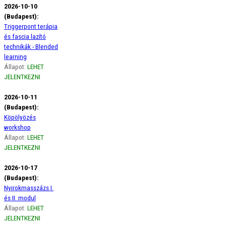
2026-10-10
(Budapest):
Triggerpont terápia
és fascia lazító
technikák - Blended
learning
Állapot:
LEHET
JELENTKEZNI
2026-10-11
(Budapest):
Köpölyözés
workshop
Állapot:
LEHET
JELENTKEZNI
2026-10-17
(Budapest):
Nyirokmasszázs I.
és II. modul
Állapot:
LEHET
JELENTKEZNI