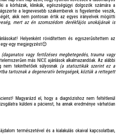
ki a kórházak, klinikák, egészségügyi dolgozók számára a
ilágszerte a legnevesebb szakemberek is figyelembe veszik,
égét, akik nem pontosan értik az egyes irányelvek mögötti
lyeség, mert az én szomszédom derékfájós unokájának is
nlásokat! Helyenként rövidítettem és egyszerűsítettem az
am egy-egy megjegyzést😊
t
(daganatos vagy fertőzéses megbetegedés, trauma vagy
 értelemszerűen más NICE ajánlások alkalmazandóak. Az alábbi
ag nem tekinthetőek súlyosnak
(a statisztikák szerint ez a
rtba tartoznak a degeneratív betegségek, köztük a rettegett
ácienst! Magyarázd el, hogy a diagnózishoz nem feltétlenül
zsgálatra küldeni a pácienst, ha annak eredménye várhatóan
ájdalom természetével és a kialakulás okaival kapcsolatban,