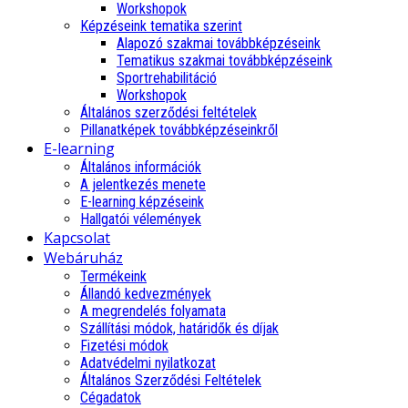
Workshopok
Képzéseink tematika szerint
Alapozó szakmai továbbképzéseink
Tematikus szakmai továbbképzéseink
Sportrehabilitáció
Workshopok
Általános szerződési feltételek
Pillanatképek továbbképzéseinkről
E-learning
Általános információk
A jelentkezés menete
E-learning képzéseink
Hallgatói vélemények
Kapcsolat
Webáruház
Termékeink
Állandó kedvezmények
A megrendelés folyamata
Szállítási módok, határidők és díjak
Fizetési módok
Adatvédelmi nyilatkozat
Általános Szerződési Feltételek
Cégadatok