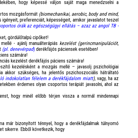
rdekében, hogy képessé váljon saját maga menedzselni a
portos mozgásformát
(biomechanikai, aerobic, body and mind,
igényeit, preferenciáit, képességeit, amikor javaslatot teszel
soportos órák az egészségügyi ellátás – azaz az angol TB -
eket, gördülőtalpú cipőket!
 mellé - ajánlj manuálterápiás
kezelést (gerincmanipulációt,
ót
(pl. denevérpad
)
derékfájós páciensek esetében!
ciens számára!
enciás kezelést derékfájós páciens számára!
zítő kezelésként a mozgás mellé – javasolj pszichológiai
pia akkor szükséges, ha jelentős pszichoszociális hátráltató
aló indokolatlan félelem a derékfájdalom miatt
),
vagy, ha az
tekben érdemes olyan csoportos terápiát javasolni, ahol az
enst, hogy minél előbb térjen vissza a normál mindennapi
a ma már bizonyított ténnyel, hogy a derékfájdalmak túlnyomó
 sikerre. Ebből következik, hogy