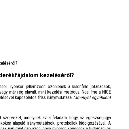
zeléséről?
 derékfájdalom kezeléséről?
sel. Ilyenkor jellemzően özönlenek a különféle jótanácsok,
gy már rég elavult, mint kezelési metódus. Nos, íme a NICE
elésével kapcsolatos friss iránymutatása
(amellyel egyébként
lt szervezet, amelynek az a feladata, hogy az egészségügyi
kokon alapuló iránymutatások, protokollok kidolgozásával. A
goznak nap mint nap azon, hogy nyomon kövessék a tudományos