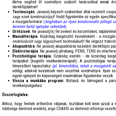
illetve segítsd őt személyre szabott tanácsokkal annak é
derékfájdalmat!
Testmozgás
: Javasolj képzett szakember által vezetett cso
vagy ezek kombinációja)
! Vedd figyelembe az egyén specifikus 
a mozgásformára!
(
Angliában az ilyen kondicionáló jellegű c
keretén belül igénybe vehetőek
)
Ortézisek
: Ne javasolj/írj fel öveket és korzetteket, talpbetét
Manuálterápia
: Kizárólag kiegészítő kezelésként - a mozgás
mobilizációt vagy lágyszöveti technikákat
)! Ne végezz trakci
Akupunktúra
: Ne javasolj akupunktúrás kezelést derékfájós pá
Elektroterápia
: Ne javasolj ultrahang, PENS, TENS és interfer
Pszichológiai terápia:
Szükség esetén - de kizárólag kiegés
terápiákat (kognitív viselkedésterápiát). A pszichológiai terá
tényezőket tapasztalsz
(pl. kinetofóbia, tehát a mozgástól v
eddigi, adekvát kezelések nem vezettek eredményre. Ilyen ese
egyén igényeit és képességeit maximálisan figyelembe veszik.
Vissza a munkába program:
Biztasd, és támogasd a páci
tevékenységeihez.
Összefoglalva:
Ahhoz, hogy fentiek érthetővé váljanak, tisztában kell lenni azzal 
többsége életmód eredetű, ergo CSAKIS az életmód reformja vezethet