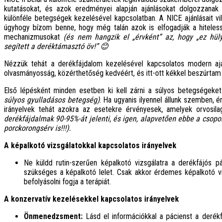
kutatásokat, és azok eredményei alapján ajánlásokat dolgozzanak 
különféle betegségek kezelésével kapcsolatban. A NICE ajánlásait v
úgyhogy bízom benne, hogy még talán azok is elfogadják a hiteless
mechanizmusokat
(és nem hangzik el „érvként” az, hogy „ez hü
segített a deréktámasztó öv!” 😊
Nézzük tehát a derékfájdalom kezelésével kapcsolatos modern ajá
olvasmányosság, közérthetőség kedvéért, és itt-ott kékkel beszúrt
Első lépésként minden esetben ki kell zárni a súlyos betegségeke
súlyos gyulladásos betegség)
. Ha ugyanis ilyennel állunk szemben,
irányelvek tehát azokra az esetekre érvényesek, amelyek orvosil
derékfájdalmak 90-95%-át jelenti, és igen, alapvetően ebbe a csopo
porckorongsérv is!!!).
A képalkotó vizsgálatokkal kapcsolatos irányelvek
Ne küldd rutin-szerűen képalkotó vizsgálatra a derékfájós p
szükséges a képalkotó lelet. Csak akkor érdemes képalkotó vi
befolyásolni fogja a terápiát.
A konzervatív kezelésekkel kapcsolatos irányelvek
Önmenedzsment:
Lásd el információkkal a pácienst a derékf