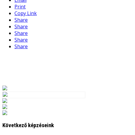
Email
Print
Copy Link
Share
Share
Share
Share
Share
Következő képzéseink