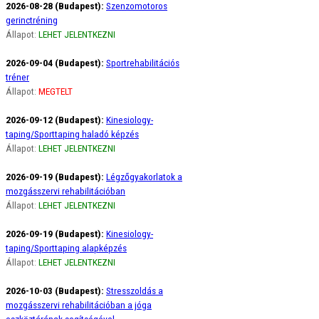
2026-08-28 (Budapest):
Szenzomotoros
gerinctréning
Állapot:
LEHET JELENTKEZNI
2026-09-04 (Budapest):
Sportrehabilitációs
tréner
Állapot:
MEGTELT
2026-09-12 (Budapest):
Kinesiology-
taping/Sporttaping haladó képzés
Állapot:
LEHET JELENTKEZNI
2026-09-19 (Budapest):
Légzőgyakorlatok a
mozgásszervi rehabilitációban
Állapot:
LEHET JELENTKEZNI
2026-09-19 (Budapest):
Kinesiology-
taping/Sporttaping alapképzés
Állapot:
LEHET JELENTKEZNI
2026-10-03 (Budapest):
Stresszoldás a
mozgásszervi rehabilitációban a jóga
eszköztárának segítségével