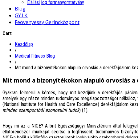
Elállási jog formanyomtatvány
Blog
GY.I.K.
Feövenyessy Gerincközpont
Cart
Kezdőlap
/
Medical Fitness Blog
/
Mit mond a bizonyítékokon alapuló orvoslás a derékfájdalom ke
Mit mond a bizonyítékokon alapuló orvoslás a
Gyakran felmerül a kérdés, hogy mit kezdjünk a derékfájós páciens
amelyek egy része minden tudományos megalapozottságot nélkülöz, va
(National Institute for Health and Care Excellence) derékfájdalom kez
minden szempontból azonosulni tudok
) (1).
Hogy mi az a NICE? A brit Egészségügyi Minisztérium által felügye
ellátórendszer munkáját segítse a legfrissebb tudományos bizonyíté
NICE-n belül a különféle szakterületek legkiválóbb szakemberei dol