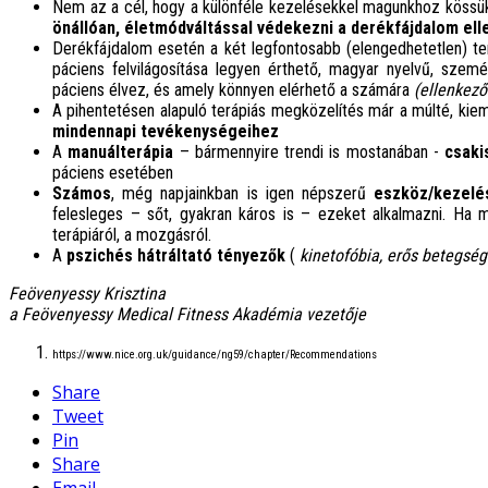
Nem az a cél, hogy a különféle kezelésekkel magunkhoz kössü
önállóan, életmódváltással védekezni a derékfájdalom ell
Derékfájdalom esetén a két legfontosabb (elengedhetetlen) t
páciens felvilágosítása legyen érthető, magyar nyelvű, szem
páciens élvez, és amely könnyen elérhető a számára
(ellenkező
A pihentetésen alapuló terápiás megközelítés már a múlté, kie
mindennapi tevékenységeihez
A
manuálterápia
– bármennyire trendi is mostanában -
csaki
páciens esetében
Számos
, még napjainkban is igen népszerű
eszköz/kezelé
felesleges – sőt, gyakran káros is – ezeket alkalmazni. Ha m
terápiáról, a mozgásról.
A
pszichés hátráltató tényezők
(
kinetofóbia, erős betegség
Feövenyessy Krisztina
a Feövenyessy Medical Fitness Akadémia vezetője
https://www.nice.org.uk/guidance/ng59/chapter/Recommendations
Share
Tweet
Pin
Share