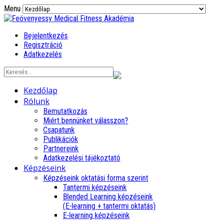
Menu
Bejelentkezés
Regisztráció
Adatkezelés
Kezdőlap
Rólunk
Bemutatkozás
Miért bennünket válasszon?
Csapatunk
Publikációk
Partnereink
Adatkezelési tájékoztató
Képzéseink
Képzéseink oktatási forma szerint
Tantermi képzéseink
Blended Learning képzéseink
(E-learning + tantermi oktatás)
E-learning képzéseink