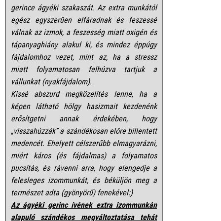
gerince ágyéki szakaszát. Az extra munkától
egész egyszerűen elfáradnak és feszessé
válnak az izmok, a feszesség miatt oxigén és
tápanyaghiány alakul ki, és mindez éppúgy
fájdalomhoz vezet, mint az, ha a stressz
miatt folyamatosan felhúzva tartjuk a
vállunkat (nyakfájdalom).
Kissé abszurd megközelítés lenne, ha a
képen látható hölgy hasizmait kezdenénk
erősítgetni annak érdekében, hogy
„visszahúzzák” a szándékosan előre billentett
medencét. Ehelyett célszerűbb elmagyarázni,
miért káros (és fájdalmas) a folyamatos
pucsítás, és rávenni arra, hogy elengedje a
felesleges izommunkát, és béküljön meg a
természet adta (gyönyörű) fenekével:)
Az ágyéki gerinc ívének extra izommunkán
alapuló szándékos megváltoztatása tehát