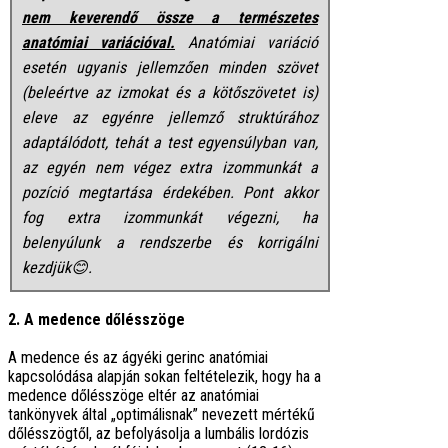
nem keverendő össze a természetes
anatómiai variációval.
Anatómiai variáció
esetén ugyanis jellemzően minden szövet
(beleértve az izmokat és a kötőszövetet is)
eleve az egyénre jellemző struktúrához
adaptálódott, tehát a test egyensúlyban van,
az egyén nem végez extra izommunkát a
pozíció megtartása érdekében. Pont akkor
fog extra izommunkát végezni, ha
belenyúlunk a rendszerbe és korrigálni
kezdjük😊.
2. A medence dőlésszöge
A medence és az ágyéki gerinc anatómiai
kapcsolódása alapján sokan feltételezik, hogy ha a
medence dőlésszöge eltér az anatómiai
tankönyvek által „optimálisnak” nevezett mértékű
dőlésszögtől, az befolyásolja a lumbális lordózis