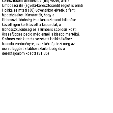
keresztcsont billenéshez (tilt) vezet, ami a
lumbosacralis (ágyéki-keresztcsonti) régiót is érinti.
Hoikka és mtsai (30) ugyanakkor elvetik a fenti
hipotéziseket. Kimutatták, hogy a
lábhosszkülönbség és a keresztcsont billenése
között igen korlátozott a kapcsolat, a
lábhosszkülönbség és a lumbális scoliosis közti
összefüggés pedig még ennél is kisebb mértékű.
Számos már kutatás vezetett Hoikkáékéhoz
hasonló eredményre, azaz kérdőjelezi meg az
összefüggést a lábhosszkülönbség és a
derékfájdalom között (31-35)