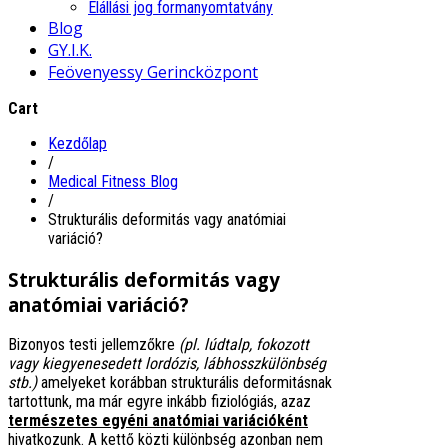
Elállási jog formanyomtatvány
Blog
GY.I.K.
Feövenyessy Gerincközpont
Cart
Kezdőlap
/
Medical Fitness Blog
/
Strukturális deformitás vagy anatómiai
variáció?
Strukturális deformitás vagy
anatómiai variáció?
Bizonyos testi jellemzőkre
(pl. lúdtalp, fokozott
vagy kiegyenesedett lordózis, lábhosszkülönbség
stb.)
amelyeket korábban strukturális deformitásnak
tartottunk, ma már egyre inkább fiziológiás, azaz
természetes egyéni anatómiai variációként
hivatkozunk. A kettő közti különbség azonban nem