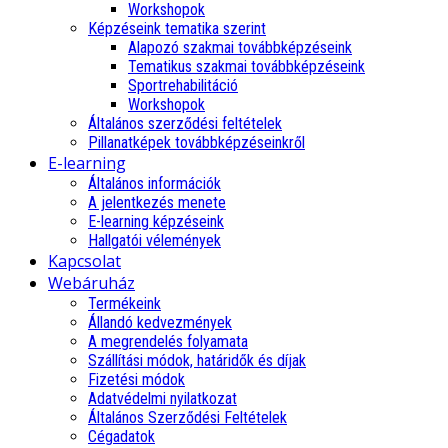
Workshopok
Képzéseink tematika szerint
Alapozó szakmai továbbképzéseink
Tematikus szakmai továbbképzéseink
Sportrehabilitáció
Workshopok
Általános szerződési feltételek
Pillanatképek továbbképzéseinkről
E-learning
Általános információk
A jelentkezés menete
E-learning képzéseink
Hallgatói vélemények
Kapcsolat
Webáruház
Termékeink
Állandó kedvezmények
A megrendelés folyamata
Szállítási módok, határidők és díjak
Fizetési módok
Adatvédelmi nyilatkozat
Általános Szerződési Feltételek
Cégadatok