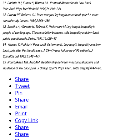
31. Christie HJ, Kumar S, Warren SA. Postural Aberrationsin Low Back
Pain.Arch Phys Med Rehabil.1995;76:218–224.
32. Grundy PF, Roberts CJ. Does unequal leg length causeback pain? A case-
control study.Lancet.1984;2:256–258.
33. Soukka A, Alaranta H, Tallroth K, Heliovaara M.Leg-length inequality in
people of working age. Theassociation between mild inequality and low-back
painis questionable.Spine.1991;16:429–43
34. Yrjonen T, Hoikka V, Poussa M, Osterman K. Leg-length inequality and low-
back pain after Perthesdisease: A 28–47-year follow-up of 96 patients.J
SpinalDisord.1992;5:443–447.
35. Nourbakhsh MR, ArabAM. Relationship between mechanical factors and
incidence of low back pain. J Orthop Sports Phys Ther . 2002 Sep;32(9):447-60.
Share
Tweet
Pin
Share
Email
Print
Copy Link
Share
Share