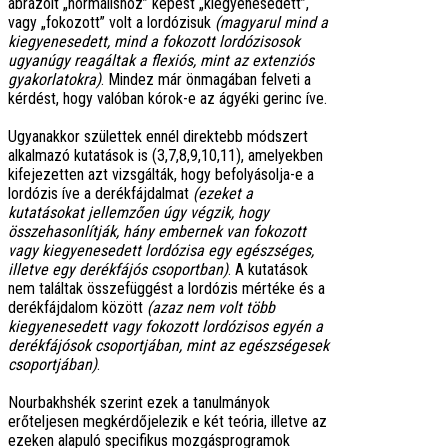
ábrázolt „normálishoz” képest „kiegyenesedett”,
vagy „fokozott” volt a lordózisuk
(magyarul mind a
kiegyenesedett, mind a fokozott lordózisosok
ugyanúgy reagáltak a flexiós, mint az extenziós
gyakorlatokra)
. Mindez már önmagában felveti a
kérdést, hogy valóban kórok-e az ágyéki gerinc íve.
Ugyanakkor születtek ennél direktebb módszert
alkalmazó kutatások is (3,7,8,9,10,11), amelyekben
kifejezetten azt vizsgálták, hogy befolyásolja-e a
lordózis íve a derékfájdalmat
(ezeket a
kutatásokat jellemzően úgy végzik, hogy
összehasonlítják, hány embernek van fokozott
vagy kiegyenesedett lordózisa egy egészséges,
illetve egy derékfájós csoportban)
. A kutatások
nem találtak összefüggést a lordózis mértéke és a
derékfájdalom között
(azaz nem volt több
kiegyenesedett vagy fokozott lordózisos egyén a
derékfájósok csoportjában, mint az egészségesek
csoportjában)
.
Nourbakhshék szerint ezek a tanulmányok
erőteljesen megkérdőjelezik e két teória, illetve az
ezeken alapuló specifikus mozgásprogramok