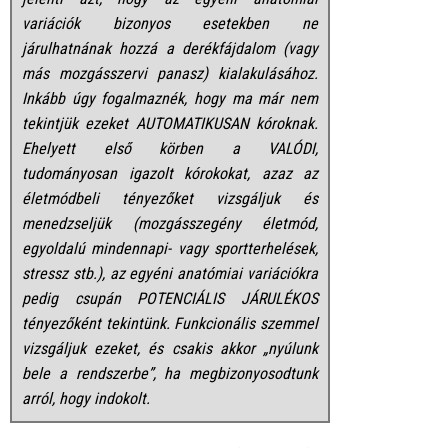
variációk bizonyos esetekben ne
járulhatnának hozzá a derékfájdalom (vagy
más mozgásszervi panasz) kialakulásához.
Inkább úgy fogalmaznék, hogy ma már nem
tekintjük ezeket AUTOMATIKUSAN kóroknak.
Ehelyett első körben a VALÓDI,
tudományosan igazolt kórokokat, azaz az
életmódbeli tényezőket vizsgáljuk és
menedzseljük (mozgásszegény életmód,
egyoldalú mindennapi- vagy sportterhelések,
stressz stb.), az egyéni anatómiai variációkra
pedig csupán POTENCIÁLIS JÁRULÉKOS
tényezőként tekintünk. Funkcionális szemmel
vizsgáljuk ezeket, és csakis akkor „nyúlunk
bele a rendszerbe”, ha megbizonyosodtunk
arról, hogy indokolt.