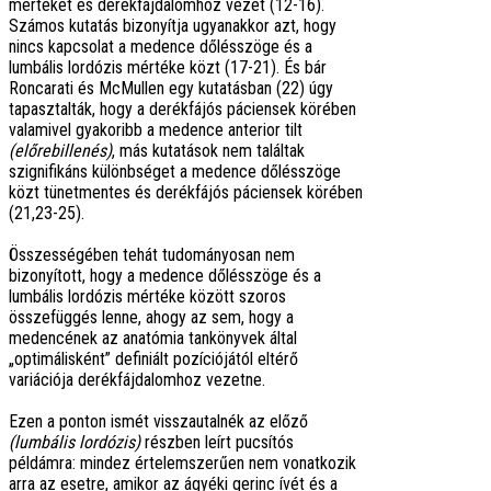
mértékét és derékfájdalomhoz vezet (12-16).
Számos kutatás bizonyítja ugyanakkor azt, hogy
nincs kapcsolat a medence dőlésszöge és a
lumbális lordózis mértéke közt (17-21). És bár
Roncarati és McMullen egy kutatásban (22) úgy
tapasztalták, hogy a derékfájós páciensek körében
valamivel gyakoribb a medence anterior tilt
(előrebillenés)
, más kutatások nem találtak
szignifikáns különbséget a medence dőlésszöge
közt tünetmentes és derékfájós páciensek körében
(21,23-25).
Összességében tehát tudományosan nem
bizonyított, hogy a medence dőlésszöge és a
lumbális lordózis mértéke között szoros
összefüggés lenne, ahogy az sem, hogy a
medencének az anatómia tankönyvek által
„optimálisként” definiált pozíciójától eltérő
variációja derékfájdalomhoz vezetne.
Ezen a ponton ismét visszautalnék az előző
(lumbális lordózis)
részben leírt pucsítós
példámra: mindez értelemszerűen nem vonatkozik
arra az esetre, amikor az ágyéki gerinc ívét és a