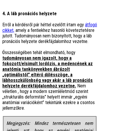
4. A láb pronációs helyzete
Erről a kérdésről pár héttel ezelőtt írtam egy
átfogó
cikket,
amely a fentiekhez hasonló követeztetésre
jutott. Tudományosan nem bizonyított, hogy a láb
pronációs helyzete derékfájdalomhoz vezetne.
Összességében tehát elmondható, hogy
tudományosan nem igazolt, hogy a
fokozott/elsimult lordózis, a medencének az
anatómia tankönyvekben ábrázolt
„optimálistól” eltérő dőlésszöge, a
lábhosszkülönbség vagy akár a láb pronációs
helyzete derékfájdalomhoz vezetne.
Nem
véletlen , hogy a modern szemléletmód szerint
„strukturális deformitás” helyett immár „egyéni
anatómiai variációként” tekintünk ezekre a csontos
jellemzőkre.
Megjegyzés: Mindez természetesen nem
jelenti azt, hogy az egyéni anatómiai