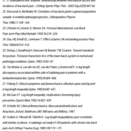
21. 3. Nourbakhsh MR, ArabAM. Relationship between mechanical factors and
incidence of low back pain. J Orthop Sports Phys Ther . 2002 Sep;32(9):447-60.
22. Roncarati A, McMullen W. Correlates of low back painin a general population
sample: A multidisciplinaryperspective.J Manipulative Physiol
Ther.1988;11:158–164.
23. Christie HJ, Kumar S, Warren SA. Postural Aberrationsin Low Back
Pain.Arch Phys Med Rehabil.1995;76:218–224
24. Day JW, Smidt GL, Lehmann T. Effect of pelvic tilt onstanding posture.Phys
Ther.1984;64:510–516.
25. During J, Goudfrooij H, Keessen W, Beeker TW, CroweA. Toward standards
for posture. Postural characteris-tics of the lower back system in normal and
pathologicconditions.Spine.1985;10:83–87.
26. Ten Brinke A, van der Aa HE, van der Palen J,Oosterveld F. Is leg length
discrepancy associated withthe side of radiating pain in patients with a
lumbarherniated disc Spine.1999;24:684–686.
27. Friberg O. Clinical symptoms and biomechanics oflumbar spine and hip joint
in leg length inequality.Spine.1983;8:643–651.
28. McCaw ST. Leg length inequality. Implications forrunning injury
prevention.Sports Med.1992;14:422–429
29. Schafer RC.Clinical Biomechanics, MusculoskeletalActions and
Reactions.2nd ed. Baltimore, MD: Will-iams and Wilkins; 1987.
30. Hoikka V, Ylikoski M, Tallroth K. Leg-length inequalityhas poor correlation
with lumbar scoliosis. A radiologi-cal study of 100 patients with chronic low-back
pain.Arch Orthop Trauma Surg.1989;108:173–175