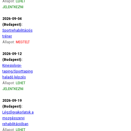
Állapot:
LEHET
JELENTKEZNI
2026-09-04
(Budapest):
Sportrehabilitációs
tréner
Állapot:
MEGTELT
2026-09-12
(Budapest):
Kinesiology-
taping/Sporttaping
haladó képzés
Állapot:
LEHET
JELENTKEZNI
2026-09-19
(Budapest):
Légzőgyakorlatok a
mozgásszervi
rehabilitációban
Állapot:
LEHET