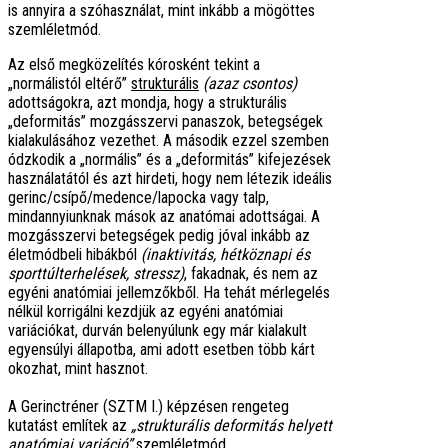
is annyira a szóhasználat, mint inkább a mögöttes
szemléletmód.
Az első megközelítés kórosként tekint a
„normálistól eltérő”
strukturális
(azaz csontos)
adottságokra, azt mondja, hogy a strukturális
„deformitás” mozgásszervi panaszok, betegségek
kialakulásához vezethet. A második ezzel szemben
ódzkodik a „normális” és a „deformitás” kifejezések
használatától és azt hirdeti, hogy nem létezik ideális
gerinc/csípő/medence/lapocka vagy talp,
mindannyiunknak mások az anatómai adottságai. A
mozgásszervi betegségek pedig jóval inkább az
életmódbeli hibákból
(inaktivitás, hétköznapi és
sporttúlterhelések, stressz)
, fakadnak, és nem az
egyéni anatómiai jellemzőkből. Ha tehát mérlegelés
nélkül korrigálni kezdjük az egyéni anatómiai
variációkat, durván belenyúlunk egy már kialakult
egyensúlyi állapotba, ami adott esetben több kárt
okozhat, mint hasznot.
A Gerinctréner (SZTM I.) képzésen rengeteg
kutatást említek az
„strukturális deformitás helyett
anatómiai variáció”
szemléletmód