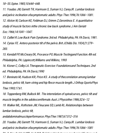
18–55.Spine.1985;10:644–648.
11. Youdas JW, Garrett TR, Harmsen S, Suman VJ, CareyJR. Lumbar lordosis
and pelvic inclination ofasymptomatic adults.Phys Ther.1996;76:1066–1081.
12. Alston W, Carlson KE, Feldman DJ, Grimm Z,Gerontinos E. A quantitative
study of muscle factors inthe chronic low back syndrome.J Am Geriatr
Soc.1966;14:1041–1047.
13. Calliet R.Low Back Pain Syndrome.3rd ed. Philadel-phia, PA: FA Davis; 1981.
14. Cyriax FE. Antero-posterior tilt of the pelvis.Brit JChilds Dis.1924;21:279–
283.
15. Kendall FP, McCreary EK, Provance PG.Muscle Testingand Function.4th ed.
Philadelphia, PA: Lippincott,Williams and Wilkins, 1993
16. Kisner C, Colby LA.Therapeutic Exercise: Foundationsand Techniques.2nd
ed. Philadelphia, PA: FA Davis;1990
17. Beninato M, Hudson KR, Price KS. A study of thecorrelation among lumbar
lordosis, pelvic tilt, ham-string and hip flexor muscle length.J Orthop SportsPhys
Ther.1993;17:61.
18. Toppenberg RM, Bullock MI. The interrelation of spinalcurves, pelvic tilt and
muscle lengths in the adolescentfemale.Aust J Physiother.1986;32:6–12
19. Walker ML, Rothstein JM, Finucane SD, Lamb RL.Relationships between
lumbar lordosis, pelvic tilt,
andabdominalmuscleperformance.PhysTher.1987;67:512–516
20. Youdas JW, Garrett TR, Harmsen S, Suman VJ, CareyJR. Lumbar lordosis
and pelvic inclination ofasymptomatic adults.Phys Ther.1996;76:1066–1081