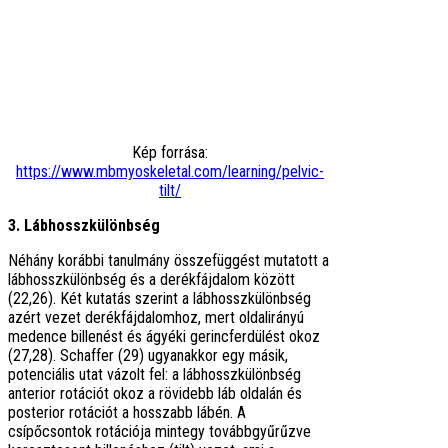
Kép forrása:
https://www.mbmyoskeletal.com/learning/pelvic-
tilt/
3. Lábhosszkülönbség
Néhány korábbi tanulmány összefüggést mutatott a
lábhosszkülönbség és a derékfájdalom között
(22,26). Két kutatás szerint a lábhosszkülönbség
azért vezet derékfájdalomhoz, mert oldalirányú
medence billenést és ágyéki gerincferdülést okoz
(27,28). Schaffer (29) ugyanakkor egy másik,
potenciális utat vázolt fel: a lábhosszkülönbség
anterior rotációt okoz a rövidebb láb oldalán és
posterior rotációt a hosszabb lábén. A
csípőcsontok rotációja mintegy továbbgyűrűzve