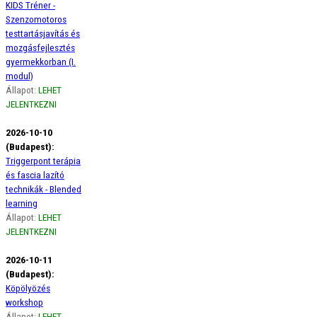
KIDS Tréner -
Szenzomotoros
testtartásjavítás és
mozgásfejlesztés
gyermekkorban (I.
modul)
Állapot:
LEHET
JELENTKEZNI
2026-10-10
(Budapest):
Triggerpont terápia
és fascia lazító
technikák - Blended
learning
Állapot:
LEHET
JELENTKEZNI
2026-10-11
(Budapest):
Köpölyözés
workshop
Állapot:
LEHET