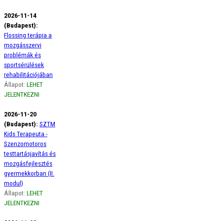
2026-11-14
(Budapest):
Flossing terápia a
mozgásszervi
problémák és
sportsérülések
rehabilitációjában
Állapot:
LEHET
JELENTKEZNI
2026-11-20
(Budapest):
SZTM
Kids Terapeuta -
Szenzomotoros
testtartásjavítás és
mozgásfejlesztés
gyermekkorban (II.
modul)
Állapot:
LEHET
JELENTKEZNI