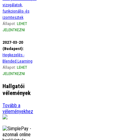
vizsgálatok,
funkcionális- és
izomtesztek
Állapot:
LEHET
JELENTKEZNI
2027-03-20
(Budapest):
Hegkezelés -
Blended Learning
Állapot:
LEHET
JELENTKEZNI
Hallgatói
vélemények
Ági
Tovább a
Szeretném szivből jövő
véleményekhez
hálámat kifejezni a gerinces
kurzus óta életemben
előszor figyelek a borzasztó
tartásomra, amikor
görbülök, …
tovább