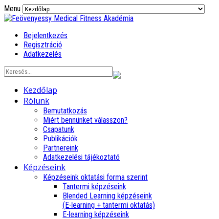
Menu
Bejelentkezés
Regisztráció
Adatkezelés
Kezdőlap
Rólunk
Bemutatkozás
Miért bennünket válasszon?
Csapatunk
Publikációk
Partnereink
Adatkezelési tájékoztató
Képzéseink
Képzéseink oktatási forma szerint
Tantermi képzéseink
Blended Learning képzéseink
(E-learning + tantermi oktatás)
E-learning képzéseink