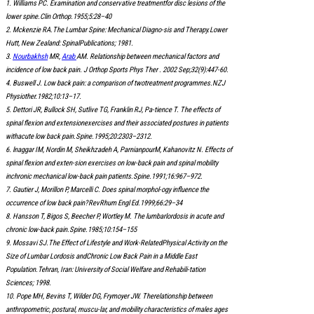
1. Williams PC. Examination and conservative treatmentfor disc lesions of the
lower spine.Clin Orthop.1955;5:28–40
2. Mckenzie RA.The Lumbar Spine: Mechanical Diagno-sis and Therapy.Lower
Hutt, New Zealand: SpinalPublications; 1981.
3.
Nourbakhsh
MR,
Arab
AM. Relationship between mechanical factors and
incidence of low back pain. J Orthop Sports Phys Ther . 2002 Sep;32(9):447-60.
4. Buswell J. Low back pain: a comparison of twotreatment programmes.NZJ
Physiother.1982;10:13–17.
5. Dettori JR, Bullock SH, Sutlive TG, Franklin RJ, Pa-tience T. The effects of
spinal flexion and extensionexercises and their associated postures in patients
withacute low back pain.Spine.1995;20:2303–2312.
6. lnaggar IM, Nordin M, Sheikhzadeh A, ParnianpourM, Kahanovitz N. Effects of
spinal flexion and exten-sion exercises on low-back pain and spinal mobility
inchronic mechanical low-back pain patients.Spine.1991;16:967–972.
7. Gautier J, Morillon P, Marcelli C. Does spinal morphol-ogy influence the
occurrence of low back pain?RevRhum Engl Ed.1999;66:29–34
8. Hansson T, Bigos S, Beecher P, Wortley M. The lumbarlordosis in acute and
chronic low-back pain.Spine.1985;10:154–155
9. Mossavi SJ.The Effect of Lifestyle and Work-RelatedPhysical Activity on the
Size of Lumbar Lordosis andChronic Low Back Pain in a Middle East
Population.Tehran, Iran: University of Social Welfare and Rehabili-tation
Sciences; 1998.
10. Pope MH, Bevins T, Wilder DG, Frymoyer JW. Therelationship between
anthropometric, postural, muscu-lar, and mobility characteristics of males ages