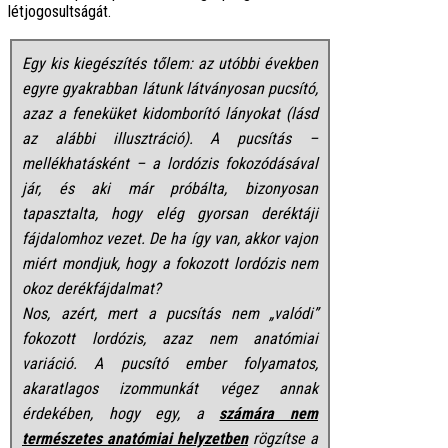
létjogosultságát.
Egy kis kiegészítés tőlem: az utóbbi években
egyre gyakrabban látunk látványosan pucsító,
azaz a feneküket kidomborító lányokat (lásd
az alábbi illusztráció). A pucsítás –
mellékhatásként – a lordózis fokozódásával
jár, és aki már próbálta, bizonyosan
tapasztalta, hogy elég gyorsan deréktáji
fájdalomhoz vezet. De ha így van, akkor vajon
miért mondjuk, hogy a fokozott lordózis nem
okoz derékfájdalmat?
Nos, azért, mert a pucsítás nem „valódi”
fokozott lordózis, azaz nem anatómiai
variáció. A pucsító ember folyamatos,
akaratlagos izommunkát végez annak
érdekében, hogy egy, a
számára nem
természetes anatómiai helyzetben
rögzítse a