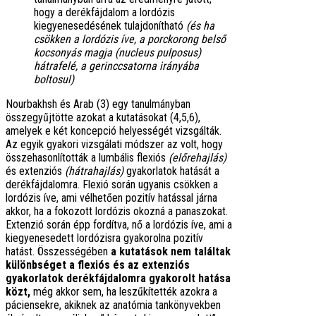
hogy a derékfájdalom a lordózis
kiegyenesedésének tulajdonítható
(és ha
csökken a lordózis íve, a porckorong belső
kocsonyás magja (nucleus pulposus)
hátrafelé, a gerinccsatorna irányába
boltosul)
Nourbakhsh és Arab (3) egy tanulmányban
összegyűjtötte azokat a kutatásokat (4,5,6),
amelyek e két koncepció helyességét vizsgálták.
Az egyik gyakori vizsgálati módszer az volt, hogy
összehasonlították a lumbális flexiós
(előrehajlás)
és extenziós
(hátrahajlás)
gyakorlatok hatását a
derékfájdalomra. Flexió során ugyanis csökken a
lordózis íve, ami vélhetően pozitív hatással járna
akkor, ha a fokozott lordózis okozná a panaszokat.
Extenzió során épp fordítva, nő a lordózis íve, ami a
kiegyenesedett lordózisra gyakorolna pozitív
hatást. Összességében
a kutatások nem találtak
különbséget a flexiós és az extenziós
gyakorlatok derékfájdalomra gyakorolt hatása
közt,
még akkor sem, ha leszűkítették azokra a
páciensekre, akiknek az anatómia tankönyvekben