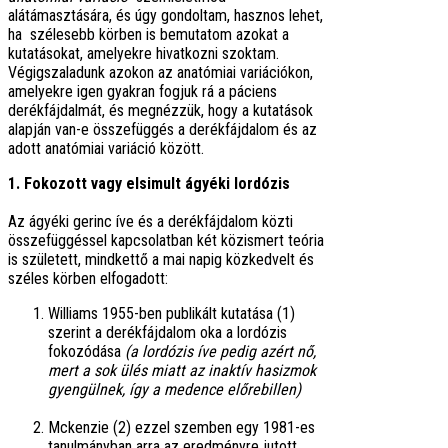
alátámasztására, és úgy gondoltam, hasznos lehet,
ha szélesebb körben is bemutatom azokat a
kutatásokat, amelyekre hivatkozni szoktam.
Végigszaladunk azokon az anatómiai variációkon,
amelyekre igen gyakran fogjuk rá a páciens
derékfájdalmát, és megnézzük, hogy a kutatások
alapján van-e összefüggés a derékfájdalom és az
adott anatómiai variáció között.
1. Fokozott vagy elsimult ágyéki lordózis
Az ágyéki gerinc íve és a derékfájdalom közti
összefüggéssel kapcsolatban két közismert teória
is született, mindkettő a mai napig közkedvelt és
széles körben elfogadott:
Williams 1955-ben publikált kutatása (1)
szerint a derékfájdalom oka a lordózis
fokozódása
(a lordózis íve pedig azért nő,
mert a sok ülés miatt az inaktív hasizmok
gyengülnek, így a medence előrebillen)
Mckenzie (2) ezzel szemben egy 1981-es
tanulmányban arra az eredményre jutott,