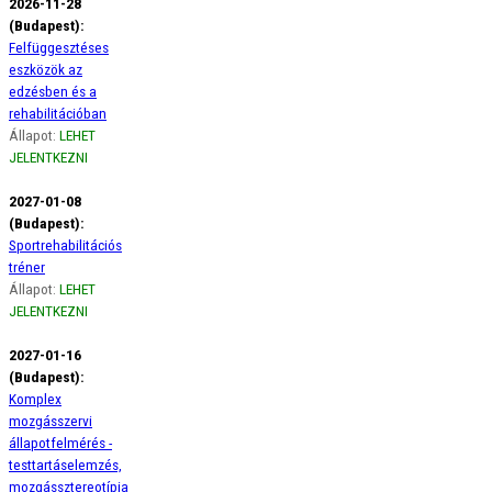
2026-11-28
(Budapest):
Felfüggesztéses
eszközök az
edzésben és a
rehabilitációban
Állapot:
LEHET
JELENTKEZNI
2027-01-08
(Budapest):
Sportrehabilitációs
tréner
Állapot:
LEHET
JELENTKEZNI
2027-01-16
(Budapest):
Komplex
mozgásszervi
állapotfelmérés -
testtartáselemzés,
mozgássztereotípia