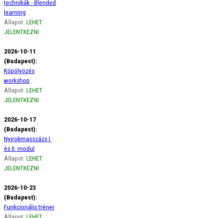
technikák - Blended
learning
Állapot:
LEHET
JELENTKEZNI
2026-10-11
(Budapest):
Köpölyözés
workshop
Állapot:
LEHET
JELENTKEZNI
2026-10-17
(Budapest):
Nyirokmasszázs I.
és II. modul
Állapot:
LEHET
JELENTKEZNI
2026-10-23
(Budapest):
Funkcionális tréner
Állapot:
LEHET