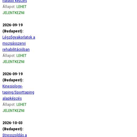
haladó képzés
Állapot:
LEHET
JELENTKEZNI
2026-09-19
(Budapest):
Légzőgyakorlatok a
mozgásszervi
rehabilitációban
Állapot:
LEHET
JELENTKEZNI
2026-09-19
(Budapest):
Kinesiology-
taping/Sporttaping
alapképzés
Állapot:
LEHET
JELENTKEZNI
2026-10-03
(Budapest):
Stresszoldás a