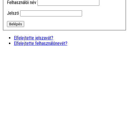
Felhasználói név
elméleti, és mindenkinek
segítő gyakorlati oktatást
nyújtó tanfolyam. Később is
Jelszó
minden kérdésre szinte …
tovább
Ivánné Kis
Marcsi
Nagyon jó, hogy rátaláltam
Elfelejtette jelszavát?
erre a képzésre (tape), mert
Elfelejtette felhasználónevét?
csodálatos oktatót
ismertem meg itt, aki
bármikor önzetlenül segít a
tanfolyam …
tovább
Horváth
Szabolcs
Naprakész, abszolút érthető
képzések, kedves,
hivatásában alázatos
oktató, ár-érték arányban
talán a legjobb. Csak
ajánlani tudom!
Farkas András
Miskolci AMM képzesen
kaptunk egy kis ízelítőt a
hatalmas tudásodból és
biztos vagyok benne, h
jövőre így vagy úgy de ott