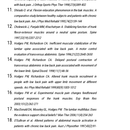
with back pain. J Orthop Sports Phys Ther 1998;27(6)389-402
Shirado O. et al. Flexion-relaxation phenomenon in the bak muscles. A
comparative study between healthy subjects and patients with chronic
low back pain. Am J Phys Med Rehabil 1995;74(2)139-144
Cholewicki J, Panjabi MM, Khachatryan A. Stabilizing function of trunk
flexor-extensor muscles around a neutral spine posture. Spine
1997;22(19):2207-2212
Hodges PW, Richardson CA. Inefficient muscular stabilization of the
lumbar spine associated with low back pain. A motor control
evaluation of transversus abdominis. Spine 1996;21(22):2640-2650
Hodges PW, Richardson CA. Delayed postural contraction of
transversus abdominis in low back pain associated with movement of
the lower limb. Spinal Disord. 1998;11(1):46-56
Hodges PW, Richardson CA. Altered trunk muscle recruitment in
people with low back pain with upper limb movement at different
speeds. Arc Phys Med Rehabil 1999;80(9):1005-1012
Hodges PW et al. Experimental muscle pain changes feedforward
postural responses of the trunk muscles. Exp Brain Res
2003;151(2):262-271
MacDonald DA, Moseley GL, Hodges PW. The lumbar multifidus: Does
the evidence support clinical beliefs? Man Ther 2006;11(4):254-263
O’Sullivan et al. Altered patterns of abdominal muscle activation in
patients with chronic low back pain. Aust J Physiother 1997;43(2):91-