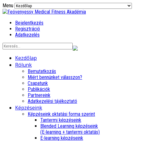
Menu
Bejelentkezés
Regisztráció
Adatkezelés
Kezdőlap
Rólunk
Bemutatkozás
Miért bennünket válasszon?
Csapatunk
Publikációk
Partnereink
Adatkezelési tájékoztató
Képzéseink
Képzéseink oktatási forma szerint
Tantermi képzéseink
Blended Learning képzéseink
(E-learning + tantermi oktatás)
E-learning képzéseink