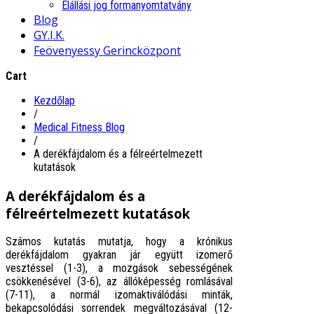
Elállási jog formanyomtatvány
Blog
GY.I.K.
Feövenyessy Gerincközpont
Cart
Kezdőlap
/
Medical Fitness Blog
/
A derékfájdalom és a félreértelmezett
kutatások
A derékfájdalom és a
félreértelmezett kutatások
Számos kutatás mutatja, hogy a krónikus
derékfájdalom gyakran jár együtt izomerő
vesztéssel (1-3), a mozgások sebességének
csökkenésével (3-6), az állóképesség romlásával
(7-11), a normál izomaktiválódási minták,
bekapcsolódási sorrendek megváltozásával (12-