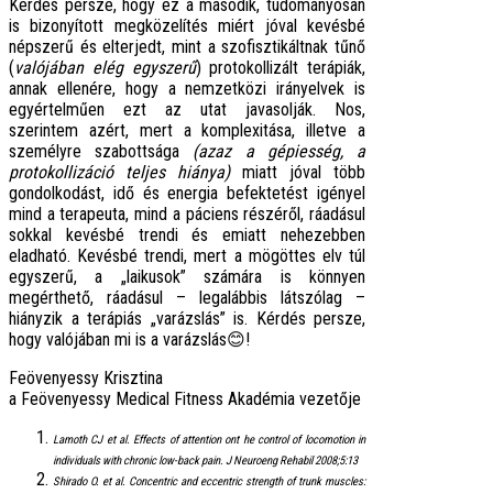
Kérdés persze, hogy ez a második, tudományosan
is bizonyított megközelítés miért jóval kevésbé
népszerű és elterjedt, mint a szofisztikáltnak tűnő
(
valójában elég egyszerű
) protokollizált terápiák,
annak ellenére, hogy a nemzetközi irányelvek is
egyértelműen ezt az utat javasolják. Nos,
szerintem azért, mert a komplexitása, illetve a
személyre szabottsága
(azaz a gépiesség, a
protokollizáció teljes hiánya)
miatt jóval több
gondolkodást, idő és energia befektetést igényel
mind a terapeuta, mind a páciens részéről, ráadásul
sokkal kevésbé trendi és emiatt nehezebben
eladható. Kevésbé trendi, mert a mögöttes elv túl
egyszerű, a „laikusok” számára is könnyen
megérthető, ráadásul – legalábbis látszólag –
hiányzik a terápiás „varázslás” is. Kérdés persze,
hogy valójában mi is a varázslás😊!
Feövenyessy Krisztina
a Feövenyessy Medical Fitness Akadémia vezetője
Lamoth CJ et al. Effects of attention ont he control of locomotion in
individuals with chronic low-back pain. J Neuroeng Rehabil 2008;5:13
Shirado O. et al. Concentric and eccentric strength of trunk muscles: