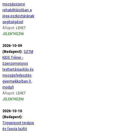
mozgásszervi
rehabilitációban a
jóga eszköztárának
segítségével
Állapot:
LEHET
JELENTKEZNI
2026-10-09
(Budapest):
SZTM
KIDS Tréner -
Szenzomotoros
testtartásjavítás és
mozgásfejlesztés
gyermekkorban (I.
modul)
Állapot:
LEHET
JELENTKEZNI
2026-10-10
(Budapest):
Triggerpont terápia
és fascia lazító