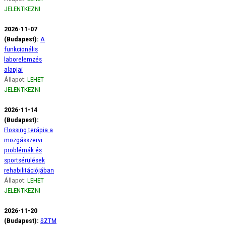
JELENTKEZNI
2026-11-07
(Budapest):
A
funkcionális
laborelemzés
alapjai
Állapot:
LEHET
JELENTKEZNI
2026-11-14
(Budapest):
Flossing terápia a
mozgásszervi
problémák és
sportsérülések
rehabilitációjában
Állapot:
LEHET
JELENTKEZNI
2026-11-20
(Budapest):
SZTM