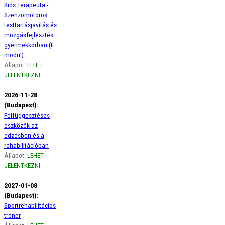
Kids Terapeuta -
Szenzomotoros
testtartásjavítás és
mozgásfejlesztés
gyermekkorban (II.
modul)
Állapot:
LEHET
JELENTKEZNI
2026-11-28
(Budapest):
Felfüggesztéses
eszközök az
edzésben és a
rehabilitációban
Állapot:
LEHET
JELENTKEZNI
2027-01-08
(Budapest):
Sportrehabilitációs
tréner