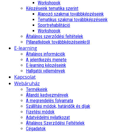
Workshopok
Képzéseink tematika szerint
Alapozó szakmai továbbképzéseink
Tematikus szakmai továbbképzéseink
Sportrehabilitáció
Workshopok
Általános szerződési feltételek
Pillanatképek továbbképzéseinkről
E-learning
Általános információk
A jelentkezés menete
E-learning képzéseink
Hallgatói vélemények
Kapcsolat
Webáruház
Termékeink
Állandó kedvezmények
A megrendelés folyamata
Szállítási módok, határidők és díjak
Fizetési módok
Adatvédelmi nyilatkozat
Általános Szerződési Feltételek
Cégadatok