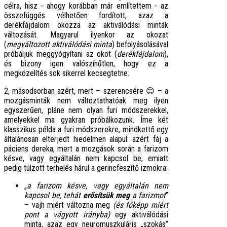
célra, hisz - ahogy korábban már említettem - az
összefüggés vélhetően fordított, azaz a
derékfájdalom okozza az aktiválódási minták
változását. Magyarul ilyenkor az okozat
(
megváltozott aktiválódási minta
) befolyásolásával
próbáljuk meggyógyítani az okot (
derékfájdalom
),
és bizony igen valószínűtlen, hogy ez a
megközelítés sok sikerrel kecsegtetne.
2, másodsorban azért, mert – szerencsére 😊 – a
mozgásminták nem változtathatóak meg ilyen
egyszerűen, pláne nem olyan furi módszerekkel,
amelyekkel ma gyakran próbálkozunk. Íme két
klasszikus példa a furi módszerekre, mindkettő egy
általánosan elterjedt hiedelmen alapul: azért fáj a
páciens dereka, mert a mozgások során a farizom
késve, vagy egyáltalán nem kapcsol be, emiatt
pedig túlzott terhelés hárul a gerincfeszítő izmokra:
„
a farizom késve, vagy egyáltalán nem
kapcsol be, tehát
erősítsük meg
a farizmot
”
– vajh miért változna meg
(és főképp miért
pont a vágyott irányba)
egy aktiválódási
minta, azaz egy neuromuszkuláris „szokás”