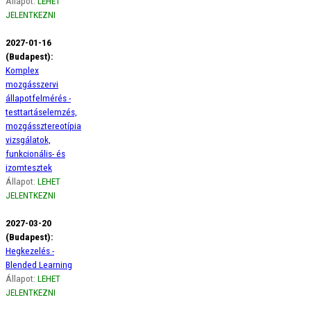
Állapot:
LEHET
JELENTKEZNI
2027-01-16
(Budapest):
Komplex
mozgásszervi
állapotfelmérés -
testtartáselemzés,
mozgássztereotípia
vizsgálatok,
funkcionális- és
izomtesztek
Állapot:
LEHET
JELENTKEZNI
2027-03-20
(Budapest):
Hegkezelés -
Blended Learning
Állapot:
LEHET
JELENTKEZNI