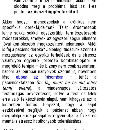
változtatni a mozgásmintáinkat, akkor sem
oldódna meg a probléma, lásd az 1-es
pontot:
az összefüggés fordított
Akkor hogyan menedzseljük a krónikus nem
specifikus derékfájdalmat? Talán érdemesebb
lenne sokkal-sokkal egyszerűbb, természetesebb
módszerekkel, amelyek az egyszerűségük ellenére
jóval komplexebb megközelítést jelentenek. Mitől
is fáj a páciens dereka? Jelenlegi tudásunk szerint a
mozgáshiány, az egysíkú terhelések és a stressz
valamilyen egyénre jellemző kombinációjától. A
megfelelő terápia – és bizony nem csak szerintem,
hanem az európai irányelvek szerint is, bővebben
lásd
ebben az írásomban
– tehát a
páciensoktatáson
(mi fáj, miért fáj és mit lehet
tenni ellene
), a mindennapos, változatos
testmozgás bevezetésén, illetve a test és lélek
erre való felkészítésén alapul, nem kihagyva azt a
kiemelten fontos tényezőt, hogy a saját
eszközeivel segítjük a pácienst abban, hogy
megtalálja a maga sajátos, egyéni útját a fizikai és
mentális stressz hatékonyabb tolerálásához.