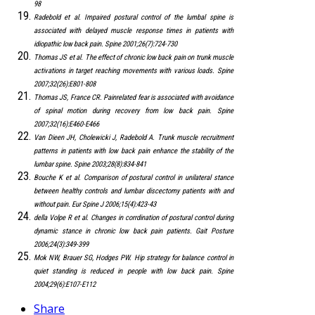
98
Radebold et al. Impaired postural control of the lumbal spine is
associated with delayed muscle response times in patients with
idiopathic low back pain. Spine 2001;26(7):724-730
Thomas JS et al. The effect of chronic low back pain on trunk muscle
activations in target reaching movements with various loads. Spine
2007;32(26):E801-808
Thomas JS, France CR. Painrelated fear is associated with avoidance
of spinal motion during recovery from low back pain. Spine
2007;32(16):E460-E466
Van Dieen JH, Cholewicki J, Radebold A. Trunk muscle recruitment
patterns in patients with low back pain enhance the stability of the
lumbar spine. Spine 2003;28(8):834-841
Bouche K et al. Comparison of postural control in unilateral stance
between healthy controls and lumbar discectomy patients with and
without pain. Eur Spine J 2006;15(4):423-43
della Volpe R et al. Changes in corrdination of postural control during
dynamic stance in chronic low back pain patients. Gait Posture
2006;24(3):349-399
Mok NW, Brauer SG, Hodges PW. Hip strategy for balance control in
quiet standing is reduced in people with low back pain. Spine
2004;29(6):E107-E112
Share