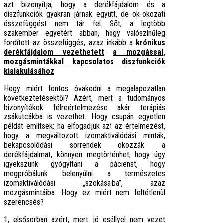
azt bizonyítja, hogy a derékfájdalom és a
diszfunkciók gyakran járnak együtt, de ok-okozati
összefüggést nem tár fel. Sőt, a legtöbb
szakember egyetért abban, hogy valószínűleg
fordított az összefüggés, azaz inkább a
krónikus
derékfájdalom vezethetett
a mozgással,
mozgásmintákkal kapcsolatos diszfunkciók
kialakulásához
.
Hogy miért fontos óvakodni a megalapozatlan
következtetésektől? Azért, mert a tudományos
bizonyítékok félreértelmezése akár terápiás
zsákutcákba is vezethet. Hogy csupán egyetlen
példát említsek: ha elfogadjuk azt az értelmezést,
hogy a megváltozott izomaktiválódási minták,
bekapcsolódási sorrendek okozzák a
derékfájdalmat, könnyen megtörténhet, hogy úgy
igyekszünk gyógyítani a pácienst, hogy
megpróbálunk belenyúlni a természetes
izomaktiválódási „szokásaiba”, azaz
mozgásmintáiba. Hogy ez miért nem feltétlenül
szerencsés?
1, elsősorban azért, mert jó eséllyel nem vezet