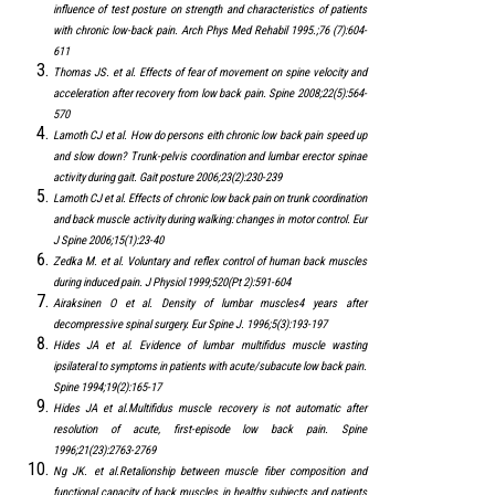
influence of test posture on strength and characteristics of patients
with chronic low-back pain. Arch Phys Med Rehabil 1995.;76 (7):604-
611
Thomas JS. et al. Effects of fear of movement on spine velocity and
acceleration after recovery from low back pain. Spine 2008;22(5):564-
570
Lamoth CJ et al. How do persons eith chronic low back pain speed up
and slow down? Trunk-pelvis coordination and lumbar erector spinae
activity during gait. Gait posture 2006;23(2):230-239
Lamoth CJ et al. Effects of chronic low back pain on trunk coordination
and back muscle activity during walking: changes in motor control. Eur
J Spine 2006;15(1):23-40
Zedka M. et al. Voluntary and reflex control of human back muscles
during induced pain. J Physiol 1999;520(Pt 2):591-604
Airaksinen O et al. Density of lumbar muscles4 years after
decompressive spinal surgery. Eur Spine J. 1996;5(3):193-197
Hides JA et al. Evidence of lumbar multifidus muscle wasting
ipsilateral to symptoms in patients with acute/subacute low back pain.
Spine 1994;19(2):165-17
Hides JA et al.Multifidus muscle recovery is not automatic after
resolution of acute, first-episode low back pain. Spine
1996;21(23):2763-2769
Ng JK. et al.Retalionship between muscle fiber composition and
functional capacity of back muscles in healthy subjects and patients