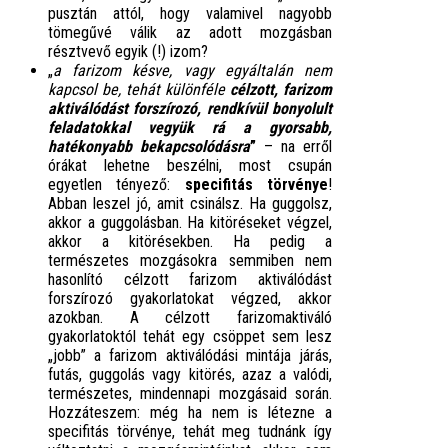
pusztán attól, hogy valamivel nagyobb
tömegűvé válik az adott mozgásban
résztvevő egyik (!) izom?
„
a farizom késve, vagy egyáltalán nem
kapcsol be, tehát különféle
célzott, farizom
aktiválódást forszírozó, rendkívül bonyolult
feladatokkal vegyük rá a gyorsabb,
hatékonyabb bekapcsolódásra
”
– na erről
órákat lehetne beszélni, most csupán
egyetlen tényező:
specifitás törvénye
!
Abban leszel jó, amit csinálsz. Ha guggolsz,
akkor a guggolásban. Ha kitöréseket végzel,
akkor a kitörésekben. Ha pedig a
természetes mozgásokra semmiben nem
hasonlító célzott farizom aktiválódást
forszírozó gyakorlatokat végzed, akkor
azokban. A célzott farizomaktiváló
gyakorlatoktól tehát egy csöppet sem lesz
„jobb” a farizom aktiválódási mintája járás,
futás, guggolás vagy kitörés, azaz a valódi,
természetes, mindennapi mozgásaid során.
Hozzáteszem: még ha nem is létezne a
specifitás törvénye, tehát meg tudnánk így