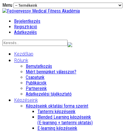
Menu
Bejelentkezés
Regisztráció
Adatkezelés
Kezdőlap
Rólunk
Bemutatkozás
Miért bennünket válasszon?
Csapatunk
Publikációk
Partnereink
Adatkezelési tájékoztató
Képzéseink
Képzéseink oktatási forma szerint
Tantermi képzéseink
Blended Learning képzéseink
(E-learning + tantermi oktatás)
E-learning képzéseink