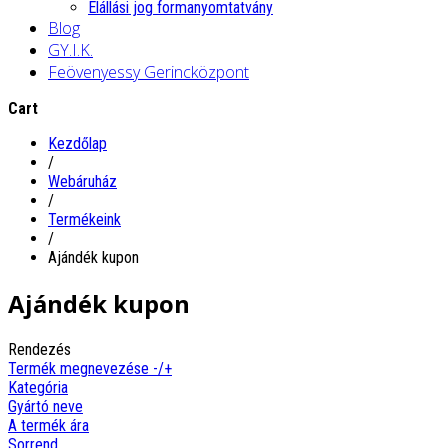
Elállási jog formanyomtatvány
Blog
GY.I.K.
Feövenyessy Gerincközpont
Cart
Kezdőlap
/
Webáruház
/
Termékeink
/
Ajándék kupon
Ajándék kupon
Rendezés
Termék megnevezése -/+
Kategória
Gyártó neve
A termék ára
Sorrend