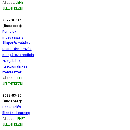
Állapot:
LEHET
JELENTKEZNI
2027-01-16
(Budapest):
Komplex
mozgásszervi
állapotfelmérés -
testtartáselemzés,
mozgássztereotípia
vizsgálatok,
funkcionális- és
izomtesztek
Állapot:
LEHET
JELENTKEZNI
2027-03-20
(Budapest):
Hegkezelés -
Blended Learning
Állapot:
LEHET
JELENTKEZNI