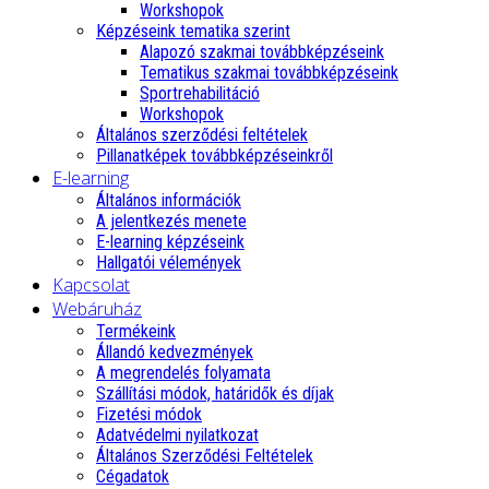
Workshopok
Képzéseink tematika szerint
Alapozó szakmai továbbképzéseink
Tematikus szakmai továbbképzéseink
Sportrehabilitáció
Workshopok
Általános szerződési feltételek
Pillanatképek továbbképzéseinkről
E-learning
Általános információk
A jelentkezés menete
E-learning képzéseink
Hallgatói vélemények
Kapcsolat
Webáruház
Termékeink
Állandó kedvezmények
A megrendelés folyamata
Szállítási módok, határidők és díjak
Fizetési módok
Adatvédelmi nyilatkozat
Általános Szerződési Feltételek
Cégadatok