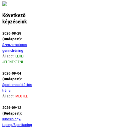
Következő
képzéseink
2026-08-28
(Budapest):
Szenzomotoros
gerinctréning
Állapot:
LEHET
JELENTKEZNI
2026-09-04
(Budapest):
Sportrehabilitációs
tréner
Állapot:
MEGTELT
2026-09-12
(Budapest):
Kinesiology-
taping/Sporttaping