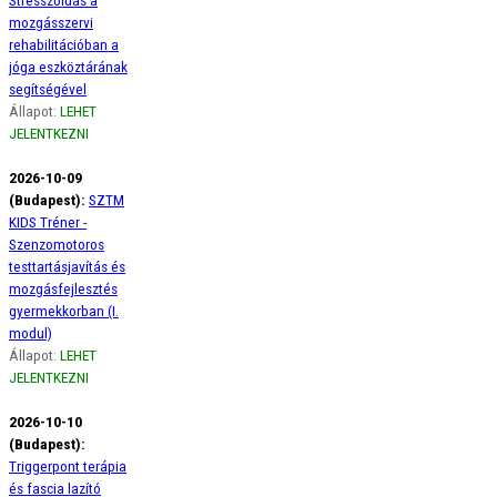
Stresszoldás a
mozgásszervi
rehabilitációban a
jóga eszköztárának
segítségével
Állapot:
LEHET
JELENTKEZNI
2026-10-09
(Budapest):
SZTM
KIDS Tréner -
Szenzomotoros
testtartásjavítás és
mozgásfejlesztés
gyermekkorban (I.
modul)
Állapot:
LEHET
JELENTKEZNI
2026-10-10
(Budapest):
Triggerpont terápia
és fascia lazító