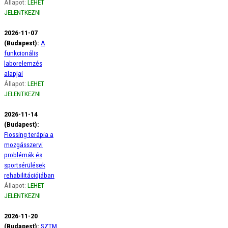
Állapot:
LEHET
JELENTKEZNI
2026-11-07
(Budapest):
A
funkcionális
laborelemzés
alapjai
Állapot:
LEHET
JELENTKEZNI
2026-11-14
(Budapest):
Flossing terápia a
mozgásszervi
problémák és
sportsérülések
rehabilitációjában
Állapot:
LEHET
JELENTKEZNI
2026-11-20
(Budapest):
SZTM