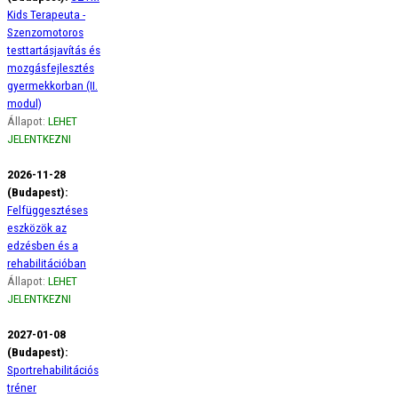
Kids Terapeuta -
Szenzomotoros
testtartásjavítás és
mozgásfejlesztés
gyermekkorban (II.
modul)
Állapot:
LEHET
JELENTKEZNI
2026-11-28
(Budapest):
Felfüggesztéses
eszközök az
edzésben és a
rehabilitációban
Állapot:
LEHET
JELENTKEZNI
2027-01-08
(Budapest):
Sportrehabilitációs
tréner