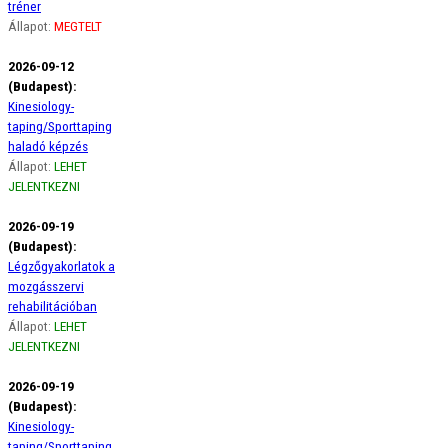
tréner
Állapot:
MEGTELT
2026-09-12
(Budapest):
Kinesiology-
taping/Sporttaping
haladó képzés
Állapot:
LEHET
JELENTKEZNI
2026-09-19
(Budapest):
Légzőgyakorlatok a
mozgásszervi
rehabilitációban
Állapot:
LEHET
JELENTKEZNI
2026-09-19
(Budapest):
Kinesiology-
taping/Sporttaping