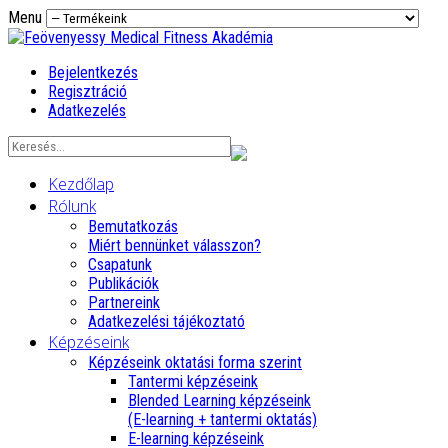
Menu
Bejelentkezés
Regisztráció
Adatkezelés
Kezdőlap
Rólunk
Bemutatkozás
Miért bennünket válasszon?
Csapatunk
Publikációk
Partnereink
Adatkezelési tájékoztató
Képzéseink
Képzéseink oktatási forma szerint
Tantermi képzéseink
Blended Learning képzéseink
(E-learning + tantermi oktatás)
E-learning képzéseink