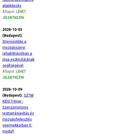
alapképzés
Állapot:
LEHET
JELENTKEZNI
2026-10-03
(Budapest):
Stresszoldás a
mozgásszervi
rehabilitációban a
jóga eszköztárának
segítségével
Állapot:
LEHET
JELENTKEZNI
2026-10-09
(Budapest):
SZTM
KIDS Tréner -
Szenzomotoros
testtartásjavítás és
mozgásfejlesztés
gyermekkorban (I.
modul)