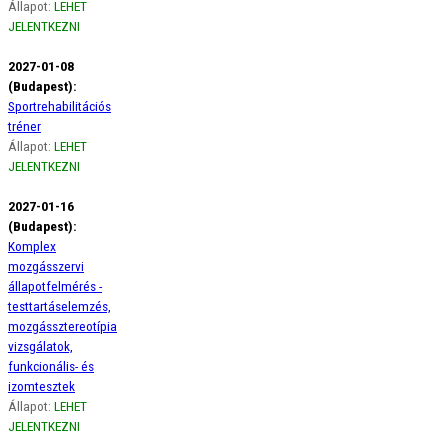
Állapot:
LEHET
JELENTKEZNI
2027-01-08
(Budapest):
Sportrehabilitációs
tréner
Állapot:
LEHET
JELENTKEZNI
2027-01-16
(Budapest):
Komplex
mozgásszervi
állapotfelmérés -
testtartáselemzés,
mozgássztereotípia
vizsgálatok,
funkcionális- és
izomtesztek
Állapot:
LEHET
JELENTKEZNI