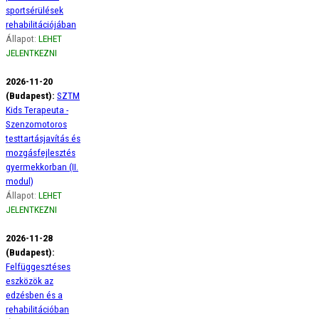
sportsérülések
rehabilitációjában
Állapot:
LEHET
JELENTKEZNI
2026-11-20
(Budapest):
SZTM
Kids Terapeuta -
Szenzomotoros
testtartásjavítás és
mozgásfejlesztés
gyermekkorban (II.
modul)
Állapot:
LEHET
JELENTKEZNI
2026-11-28
(Budapest):
Felfüggesztéses
eszközök az
edzésben és a
rehabilitációban