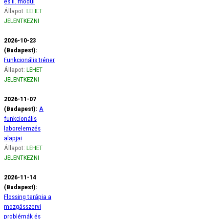
és II. modul
Állapot:
LEHET
JELENTKEZNI
2026-10-23
(Budapest):
Funkcionális tréner
Állapot:
LEHET
JELENTKEZNI
2026-11-07
(Budapest):
A
funkcionális
laborelemzés
alapjai
Állapot:
LEHET
JELENTKEZNI
2026-11-14
(Budapest):
Flossing terápia a
mozgásszervi
problémák és