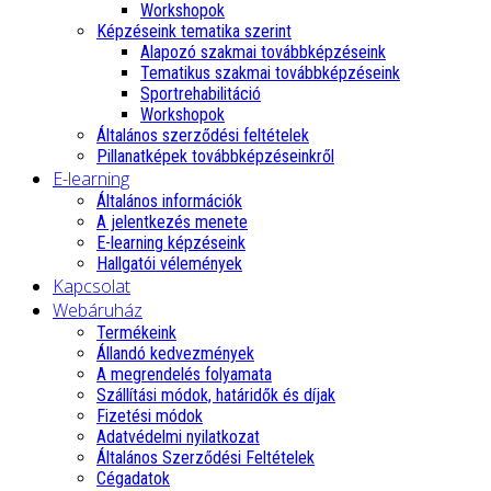
Workshopok
Képzéseink tematika szerint
Alapozó szakmai továbbképzéseink
Tematikus szakmai továbbképzéseink
Sportrehabilitáció
Workshopok
Általános szerződési feltételek
Pillanatképek továbbképzéseinkről
E-learning
Általános információk
A jelentkezés menete
E-learning képzéseink
Hallgatói vélemények
Kapcsolat
Webáruház
Termékeink
Állandó kedvezmények
A megrendelés folyamata
Szállítási módok, határidők és díjak
Fizetési módok
Adatvédelmi nyilatkozat
Általános Szerződési Feltételek
Cégadatok