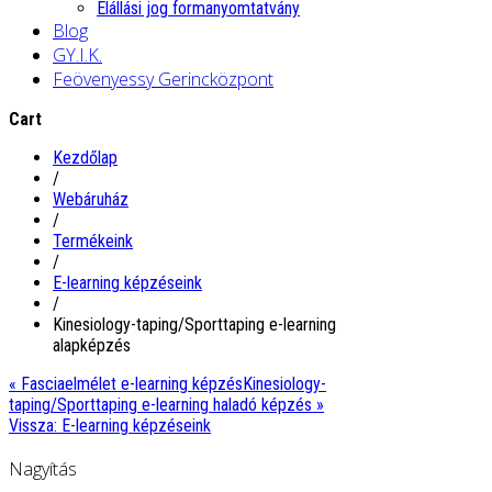
Elállási jog formanyomtatvány
Blog
GY.I.K.
Feövenyessy Gerincközpont
Cart
Kezdőlap
/
Webáruház
/
Termékeink
/
E-learning képzéseink
/
Kinesiology-taping/Sporttaping e-learning
alapképzés
« Fasciaelmélet e-learning képzés
Kinesiology-
taping/Sporttaping e-learning haladó képzés »
Vissza: E-learning képzéseink
Nagyítás