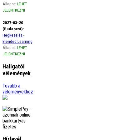
Állapot:
LEHET
JELENTKEZNI
2027-03-20
(Budapest):
Hegkezelés -
Blended Learning
Állapot:
LEHET
JELENTKEZNI
Hallgatói
vélemények
Ági
Tovább a
Szeretném szivből jövő
véleményekhez
hálámat kifejezni a gerinces
kurzus óta életemben
előszor figyelek a borzasztó
tartásomra, amikor
görbülök, …
tovább
Adrienn
Örülök, hogy
megismerhettelek Titeket.
őrült sokat tanultam Tőletek.
Hírlevél