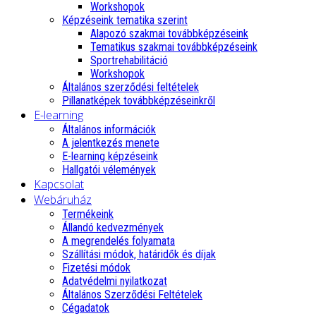
Workshopok
Képzéseink tematika szerint
Alapozó szakmai továbbképzéseink
Tematikus szakmai továbbképzéseink
Sportrehabilitáció
Workshopok
Általános szerződési feltételek
Pillanatképek továbbképzéseinkről
E-learning
Általános információk
A jelentkezés menete
E-learning képzéseink
Hallgatói vélemények
Kapcsolat
Webáruház
Termékeink
Állandó kedvezmények
A megrendelés folyamata
Szállítási módok, határidők és díjak
Fizetési módok
Adatvédelmi nyilatkozat
Általános Szerződési Feltételek
Cégadatok