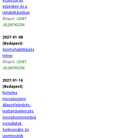
eszközök az
edzésben és a
rehabilitációban
Állapot:
LEHET
JELENTKEZNI
2027-01-08
(Budapest):
Sportrehabilitációs
tréner
Állapot:
LEHET
JELENTKEZNI
2027-01-16
(Budapest):
Komplex
mozgásszervi
állapotfelmérés -
testtartáselemzés,
mozgássztereotípia
vizsgálatok,
funkcionális- és
izomtesztek