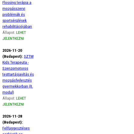
Flossing terápia a
mozgásszervi
problémák és
sportsérülések
rehabilitációjában
Állapot:
LEHET
JELENTKEZNI
2026-11-20
(Budapest):
SZTM
Kids Terapeuta -
Szenzomotoros
testtartásjavítás és
mozgásfejlesztés
gyermekkorban (II.
modul)
Állapot:
LEHET
JELENTKEZNI
2026-11-28
(Budapest):
Felfüggesztéses