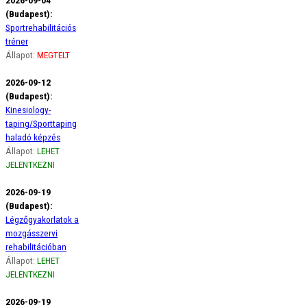
2026-09-04
(Budapest):
Sportrehabilitációs
tréner
Állapot:
MEGTELT
2026-09-12
(Budapest):
Kinesiology-
taping/Sporttaping
haladó képzés
Állapot:
LEHET
JELENTKEZNI
2026-09-19
(Budapest):
Légzőgyakorlatok a
mozgásszervi
rehabilitációban
Állapot:
LEHET
JELENTKEZNI
2026-09-19