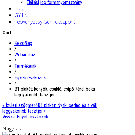
Elállási jog formanyomtatvány
Blog
GY.I.K.
Feövenyessy Gerincközpont
Cart
Kezdőlap
/
Webáruház
/
Termékeink
/
Egyéb eszközök
/
B1 plakát: könyök, csukló, csípő, térd, boka
leggyakoribb tesztjei
« Ízületi szögmérő
B1 plakát: Nyaki gerinc és a váll
leggyakoribb tesztjei »
Vissza: Egyéb eszközök
Nagyítás