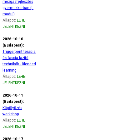
mozgásfejlesztés
gyermekkorban (I.
modul)
Állapot:
LEHET
JELENTKEZNI
2026-10-10
(Budapest):
Triggerpont terápia
és fascia lazító
technikák - Blended
learning
Állapot:
LEHET
JELENTKEZNI
2026-10-11
(Budapest):
Köpölyözés
workshop
Állapot:
LEHET
JELENTKEZNI
2026-10-17