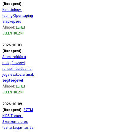
(Budapest):
Kinesiology-
taping/Sporttaping
alapképzés
Állapot:
LEHET
JELENTKEZNI
2026-10-03
(Budapest):
Stresszoldás a
mozgásszervi
rehabilitációban a
jóga eszköztárának
segítségével
Állapot:
LEHET
JELENTKEZNI
2026-10-09
(Budapest):
SZTM
KIDS Tréner -
Szenzomotoros
testtartásjavítás és