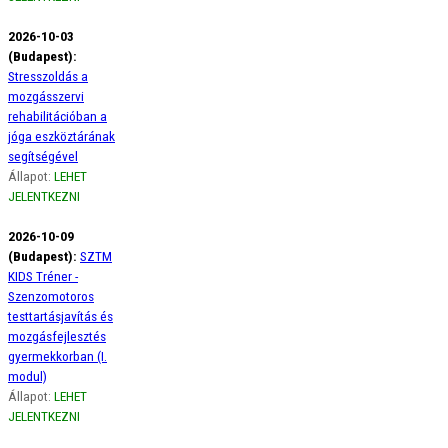
2026-10-03
(Budapest):
Stresszoldás a
mozgásszervi
rehabilitációban a
jóga eszköztárának
segítségével
Állapot:
LEHET
JELENTKEZNI
2026-10-09
(Budapest):
SZTM
KIDS Tréner -
Szenzomotoros
testtartásjavítás és
mozgásfejlesztés
gyermekkorban (I.
modul)
Állapot:
LEHET
JELENTKEZNI