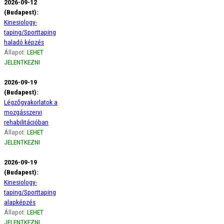
2026-09-12
(Budapest):
Kinesiology-
taping/Sporttaping
haladó képzés
Állapot:
LEHET
JELENTKEZNI
2026-09-19
(Budapest):
Légzőgyakorlatok a
mozgásszervi
rehabilitációban
Állapot:
LEHET
JELENTKEZNI
2026-09-19
(Budapest):
Kinesiology-
taping/Sporttaping
alapképzés
Állapot:
LEHET
JELENTKEZNI