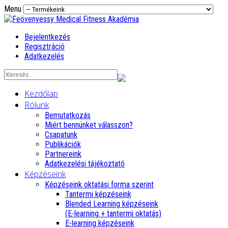
Menu
Bejelentkezés
Regisztráció
Adatkezelés
Kezdőlap
Rólunk
Bemutatkozás
Miért bennünket válasszon?
Csapatunk
Publikációk
Partnereink
Adatkezelési tájékoztató
Képzéseink
Képzéseink oktatási forma szerint
Tantermi képzéseink
Blended Learning képzéseink
(E-learning + tantermi oktatás)
E-learning képzéseink