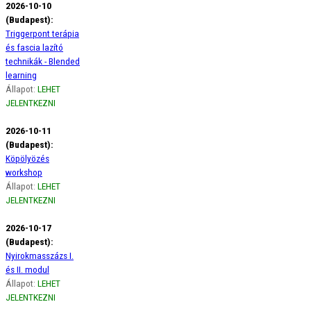
2026-10-10
(Budapest):
Triggerpont terápia
és fascia lazító
technikák - Blended
learning
Állapot:
LEHET
JELENTKEZNI
2026-10-11
(Budapest):
Köpölyözés
workshop
Állapot:
LEHET
JELENTKEZNI
2026-10-17
(Budapest):
Nyirokmasszázs I.
és II. modul
Állapot:
LEHET
JELENTKEZNI