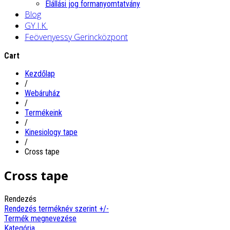
Elállási jog formanyomtatvány
Blog
GY.I.K.
Feövenyessy Gerincközpont
Cart
Kezdőlap
/
Webáruház
/
Termékeink
/
Kinesiology tape
/
Cross tape
Cross tape
Rendezés
Rendezés terméknév szerint +/-
Termék megnevezése
Kategória