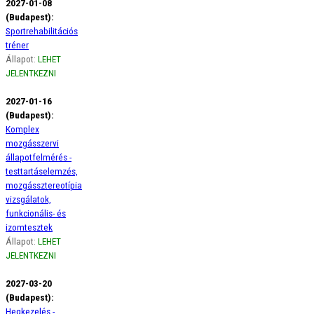
2027-01-08
(Budapest):
Sportrehabilitációs
tréner
Állapot:
LEHET
JELENTKEZNI
2027-01-16
(Budapest):
Komplex
mozgásszervi
állapotfelmérés -
testtartáselemzés,
mozgássztereotípia
vizsgálatok,
funkcionális- és
izomtesztek
Állapot:
LEHET
JELENTKEZNI
2027-03-20
(Budapest):
Hegkezelés -