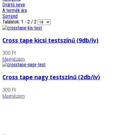
Gyártó neve
A termék ára
Sorrend
Találatok: 1 - 2 / 2
Cross tape kicsi testszínű (9db/ív)
300 Ft
Megnézem
Cross tape nagy testszínű (2db/ív)
300 Ft
Megnézem