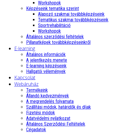
Workshopok
Képzéseink tematika szerint
Alapozó szakmai továbbképzéseink
Tematikus szakmai továbbképzéseink
Sportrehabilitáció
Workshopok
Általános szerződési feltételek
Pillanatképek továbbképzéseinkről
E-learning
Általános információk
A jelentkezés menete
E-learning képzéseink
Hallgatói vélemények
Kapcsolat
Webáruház
Termékeink
Állandó kedvezmények
A megrendelés folyamata
Szállítási módok, határidők és díjak
Fizetési módok
Adatvédelmi nyilatkozat
Általános Szerződési Feltételek
Cégadatok