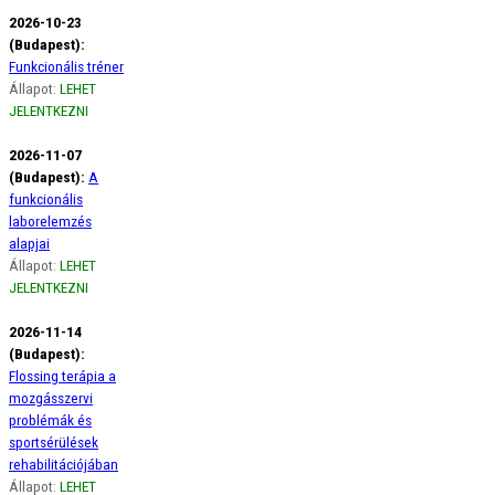
2026-10-23
(Budapest):
Funkcionális tréner
Állapot:
LEHET
JELENTKEZNI
2026-11-07
(Budapest):
A
funkcionális
laborelemzés
alapjai
Állapot:
LEHET
JELENTKEZNI
2026-11-14
(Budapest):
Flossing terápia a
mozgásszervi
problémák és
sportsérülések
rehabilitációjában
Állapot:
LEHET