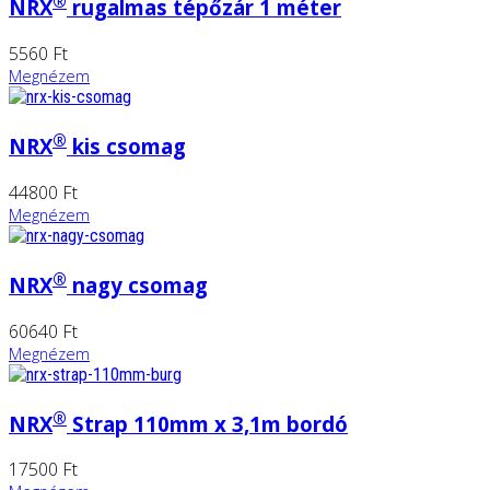
®
NRX
rugalmas tépőzár 1 méter
5560 Ft
Megnézem
®
NRX
kis csomag
44800 Ft
Megnézem
®
NRX
nagy csomag
60640 Ft
Megnézem
®
NRX
Strap 110mm x 3,1m bordó
17500 Ft