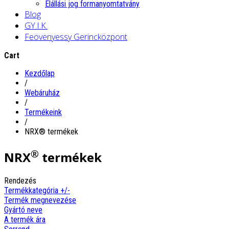
Elállási jog formanyomtatvány
Blog
GY.I.K.
Feövenyessy Gerincközpont
Cart
Kezdőlap
/
Webáruház
/
Termékeink
/
NRX® termékek
®
NRX
termékek
Rendezés
Termékkategória +/-
Termék megnevezése
Gyártó neve
A termék ára