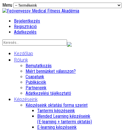
Menu
Bejelentkezés
Regisztráció
Adatkezelés
Kezdőlap
Rólunk
Bemutatkozás
Miért bennünket válasszon?
Csapatunk
Publikációk
Partnereink
Adatkezelési tájékoztató
Képzéseink
Képzéseink oktatási forma szerint
Tantermi képzéseink
Blended Learning képzéseink
(E-learning + tantermi oktatás)
E-learning képzéseink