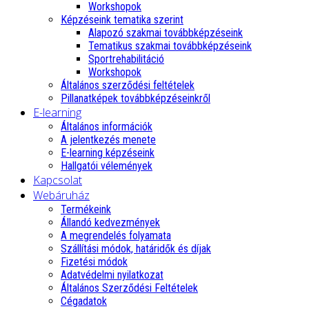
Workshopok
Képzéseink tematika szerint
Alapozó szakmai továbbképzéseink
Tematikus szakmai továbbképzéseink
Sportrehabilitáció
Workshopok
Általános szerződési feltételek
Pillanatképek továbbképzéseinkről
E-learning
Általános információk
A jelentkezés menete
E-learning képzéseink
Hallgatói vélemények
Kapcsolat
Webáruház
Termékeink
Állandó kedvezmények
A megrendelés folyamata
Szállítási módok, határidők és díjak
Fizetési módok
Adatvédelmi nyilatkozat
Általános Szerződési Feltételek
Cégadatok