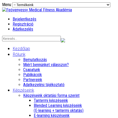
Menu
Bejelentkezés
Regisztráció
Adatkezelés
Kezdőlap
Rólunk
Bemutatkozás
Miért bennünket válasszon?
Csapatunk
Publikációk
Partnereink
Adatkezelési tájékoztató
Képzéseink
Képzéseink oktatási forma szerint
Tantermi képzéseink
Blended Learning képzéseink
(E-learning + tantermi oktatás)
E-learning képzéseink