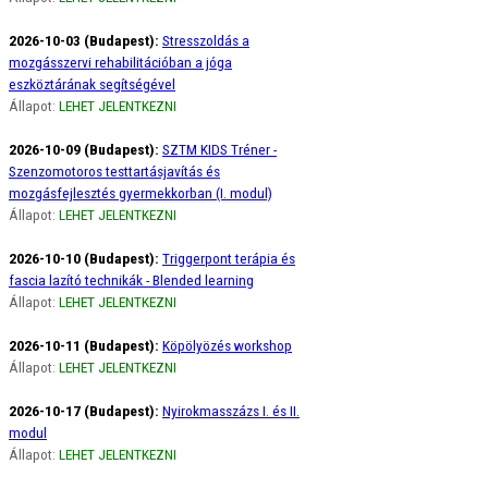
2026-10-03 (Budapest):
Stresszoldás a
mozgásszervi rehabilitációban a jóga
eszköztárának segítségével
Állapot:
LEHET JELENTKEZNI
2026-10-09 (Budapest):
SZTM KIDS Tréner -
Szenzomotoros testtartásjavítás és
mozgásfejlesztés gyermekkorban (I. modul)
Állapot:
LEHET JELENTKEZNI
2026-10-10 (Budapest):
Triggerpont terápia és
fascia lazító technikák - Blended learning
Állapot:
LEHET JELENTKEZNI
2026-10-11 (Budapest):
Köpölyözés workshop
Állapot:
LEHET JELENTKEZNI
2026-10-17 (Budapest):
Nyirokmasszázs I. és II.
modul
Állapot:
LEHET JELENTKEZNI