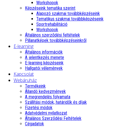
Workshopok
Képzéseink tematika szerint
Alapozó szakmai továbbképzéseink
Tematikus szakmai továbbképzéseink
Sportrehabilitáció
Workshopok
Általános szerződési feltételek
Pillanatképek továbbképzéseinkről
E-learning
Általános információk
A jelentkezés menete
E-learning képzéseink
Hallgatói vélemények
Kapcsolat
Webáruház
Termékeink
Állandó kedvezmények
A megrendelés folyamata
Szállítási módok, határidők és díjak
Fizetési módok
Adatvédelmi nyilatkozat
Általános Szerződési Feltételek
Cégadatok