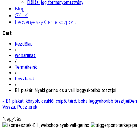
Elállási jog formanyomtatvány
Blog
GY.I.K.
Feövenyessy Gerincközpont
Cart
Kezdőlap
/
Webáruház
/
Termékeink
/
Poszterek
/
B1 plakát: Nyaki gerinc és a váll leggyakoribb tesztjei
« B1 plakát: könyök, csukló, csípő, térd, boka leggyakoribb tesztjei
Der
Vissza: Poszterek
Nagyítás