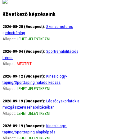
Következő képzéseink
2026-08-28 (Budapest):
Szenzomotoros
gerinctréning
Állapot:
LEHET JELENTKEZNI
2026-09-04 (Budapest):
Sportrehabilitációs
tréner
Állapot:
MEGTELT
2026-09-12 (Budapest):
Kinesiology-
taping/Sporttaping haladó képzés
Állapot:
LEHET JELENTKEZNI
2026-09-19 (Budapest):
Légzőgyakorlatok a
mozgásszervi rehabilitációban
Állapot:
LEHET JELENTKEZNI
2026-09-19 (Budapest):
Kinesiology-
taping/Sporttaping alapképzés
Állapot:
LEHET JELENTKEZNI