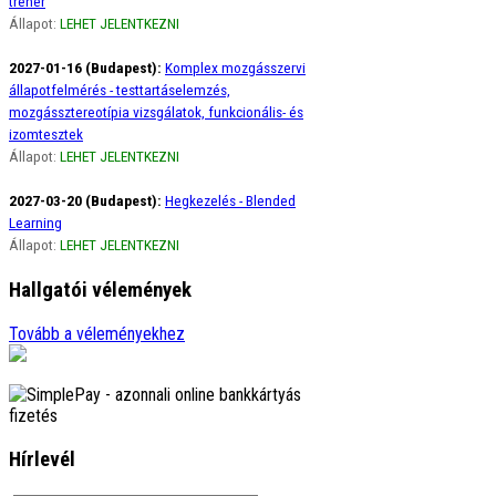
tréner
Állapot:
LEHET JELENTKEZNI
2027-01-16 (Budapest):
Komplex mozgásszervi
állapotfelmérés - testtartáselemzés,
mozgássztereotípia vizsgálatok, funkcionális- és
izomtesztek
Állapot:
LEHET JELENTKEZNI
2027-03-20 (Budapest):
Hegkezelés - Blended
Learning
Állapot:
LEHET JELENTKEZNI
Hallgatói vélemények
Ági
Tovább a véleményekhez
Szeretném szivből jövő hálámat kifejezni a
gerinces kurzus óta életemben előszor figyelek
a borzasztó tartásomra, amikor görbülök, …
tovább
Adrienn
Örülök, hogy megismerhettelek Titeket. őrült
Hírlevél
sokat tanultam Tőletek. Szuper csapat vagytok.
Lenyűgöző a szervezettségetek, a …
tovább
Gáspár Csaba