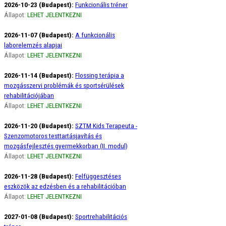
2026-10-23 (Budapest):
Funkcionális tréner
Állapot:
LEHET JELENTKEZNI
2026-11-07 (Budapest):
A funkcionális
laborelemzés alapjai
Állapot:
LEHET JELENTKEZNI
2026-11-14 (Budapest):
Flossing terápia a
mozgásszervi problémák és sportsérülések
rehabilitációjában
Állapot:
LEHET JELENTKEZNI
2026-11-20 (Budapest):
SZTM Kids Terapeuta -
Szenzomotoros testtartásjavítás és
mozgásfejlesztés gyermekkorban (II. modul)
Állapot:
LEHET JELENTKEZNI
2026-11-28 (Budapest):
Felfüggesztéses
eszközök az edzésben és a rehabilitációban
Állapot:
LEHET JELENTKEZNI
2027-01-08 (Budapest):
Sportrehabilitációs