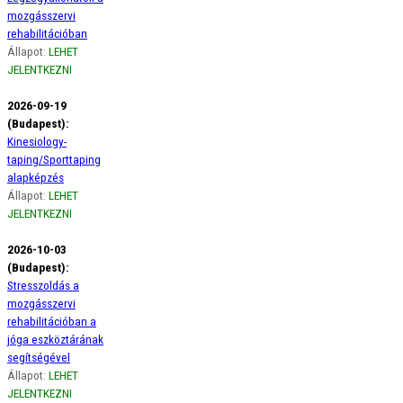
mozgásszervi
rehabilitációban
Állapot:
LEHET
JELENTKEZNI
2026-09-19
(Budapest):
Kinesiology-
taping/Sporttaping
alapképzés
Állapot:
LEHET
JELENTKEZNI
2026-10-03
(Budapest):
Stresszoldás a
mozgásszervi
rehabilitációban a
jóga eszköztárának
segítségével
Állapot:
LEHET
JELENTKEZNI