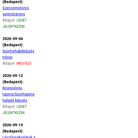
(Budapest):
Szenzomotoros
gerinctréning
Állapot:
LEHET
JELENTKEZNI
2026-09-04
(Budapest):
Sportrehabilitációs
tréner
Állapot:
MEGTELT
2026-09-12
(Budapest):
Kinesiology-
taping/Sporttaping
haladó képzés
Állapot:
LEHET
JELENTKEZNI
2026-09-19
(Budapest):
Légzőgyakorlatok a