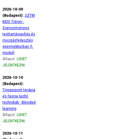
2026-10-09
(Budapest):
SZTM
KIDS Tréner -
Szenzomotoros
testtartásjavítás és
mozgásfejlesztés
gyermekkorban (I.
modul)
Állapot:
LEHET
JELENTKEZNI
2026-10-10
(Budapest):
Triggerpont terápia
és fascia lazító
technikák - Blended
learning
Állapot:
LEHET
JELENTKEZNI
2026-10-11