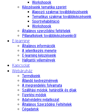
Workshopok
Képzéseink tematika szerint
Alapozó szakmai továbbképzéseink
Tematikus szakmai továbbképzéseink
Sportrehabilitáció
Workshopok
Általános szerződési feltételek
Pillanatképek továbbképzéseinkről
E-learning
Általános információk
A jelentkezés menete
E-learning képzéseink
Hallgatói vélemények
Kapcsolat
Webáruház
Termékeink
Állandó kedvezmények
A megrendelés folyamata
Szállítási módok, határidők és díjak
Fizetési módok
Adatvédelmi nyilatkozat
Általános Szerződési Feltételek
Cégadatok