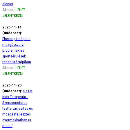
alapjai
Állapot:
LEHET
JELENTKEZNI
2026-11-14
(Budapest):
Flossing terápia a
mozgásszervi
problémák és
sportsérülések
rehabilitációjában
Állapot:
LEHET
JELENTKEZNI
2026-11-20
(Budapest):
SZTM
Kids Terapeuta -
Szenzomotoros
testtartásjavítás és
mozgásfejlesztés
gyermekkorban (II.
modul)