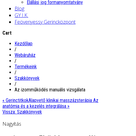
Elállási jog formanyomtatvány
Blog
GY.I.K.
Feövenyessy Gerincközpont
Cart
Kezdőlap
/
Webáruház
/
Termékeink
/
Szakkönyvek
/
Az izomműködés manuális vizsgálata
« Gerinctitkok
Alapvető klinikai masszázsterápia Az
anatómia és a kezelés integrálása »
Vissza: Szakkönyvek
Nagyítás