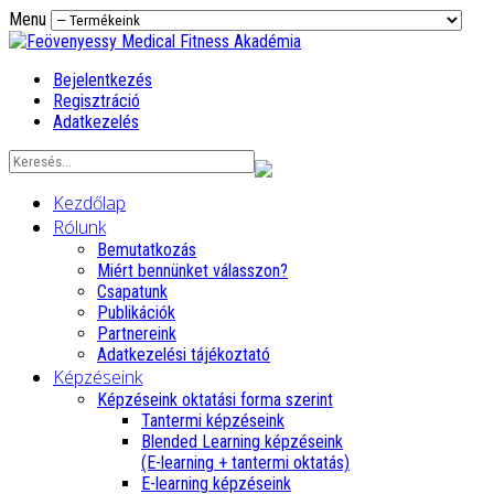
Menu
Bejelentkezés
Regisztráció
Adatkezelés
Kezdőlap
Rólunk
Bemutatkozás
Miért bennünket válasszon?
Csapatunk
Publikációk
Partnereink
Adatkezelési tájékoztató
Képzéseink
Képzéseink oktatási forma szerint
Tantermi képzéseink
Blended Learning képzéseink
(E-learning + tantermi oktatás)
E-learning képzéseink