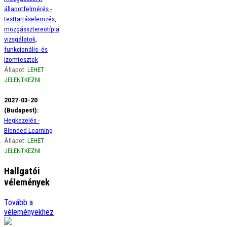
állapotfelmérés -
testtartáselemzés,
mozgássztereotípia
vizsgálatok,
funkcionális- és
izomtesztek
Állapot:
LEHET
JELENTKEZNI
2027-03-20
(Budapest):
Hegkezelés -
Blended Learning
Állapot:
LEHET
JELENTKEZNI
Hallgatói
vélemények
Ági
Tovább a
Szeretném szivből jövő
véleményekhez
hálámat kifejezni a gerinces
kurzus óta életemben