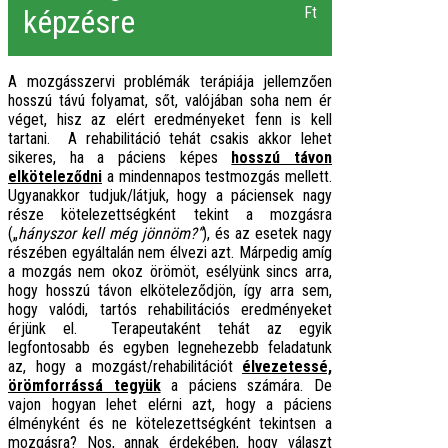
képzésre
Ft
A mozgásszervi problémák terápiája jellemzően
hosszú távú folyamat, sőt, valójában soha nem ér
véget, hisz az elért eredményeket fenn is kell
tartani. A rehabilitáció tehát csakis akkor lehet
sikeres, ha a páciens képes
hosszú távon
elköteleződni
a mindennapos testmozgás mellett.
Ugyanakkor tudjuk/látjuk, hogy a páciensek nagy
része kötelezettségként tekint a mozgásra
(„
hányszor kell még jönnöm?”
), és az esetek nagy
részében egyáltalán nem élvezi azt. Márpedig amíg
a mozgás nem okoz örömöt, esélyünk sincs arra,
hogy hosszú távon elköteleződjön, így arra sem,
hogy valódi, tartós rehabilitációs eredményeket
érjünk el. Terapeutaként tehát az egyik
legfontosabb és egyben legnehezebb feladatunk
az, hogy a mozgást/rehabilitációt
élvezetessé,
örömforrássá tegyük
a páciens számára. De
vajon hogyan lehet elérni azt, hogy a páciens
élményként és ne kötelezettségként tekintsen a
mozgásra? Nos, annak érdekében, hogy választ