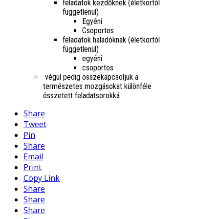
feladatok kezdőknek (életkortól
függetlenül)
Egyéni
Csoportos
feladatok haladóknak (életkortól
függetlenül)
egyéni
csoportos
végül pedig összekapcsoljuk a
természetes mozgásokat különféle
összetett feladatsorokká
Share
Tweet
Pin
Share
Email
Print
Copy Link
Share
Share
Share