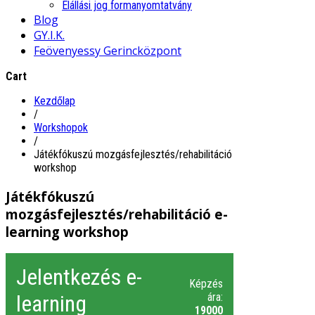
Elállási jog formanyomtatvány
Blog
GY.I.K.
Feövenyessy Gerincközpont
Cart
Kezdőlap
/
Workshopok
/
Játékfókuszú mozgásfejlesztés/rehabilitáció
workshop
Játékfókuszú
mozgásfejlesztés/rehabilitáció e-
learning workshop
Jelentkezés e-
Képzés
learning
ára:
19000