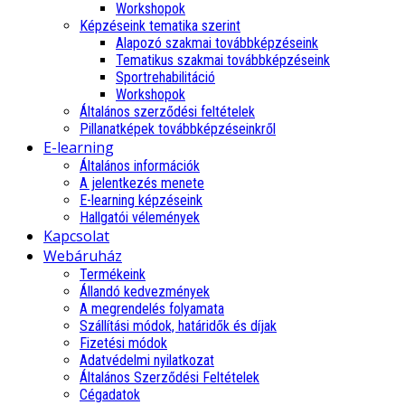
Workshopok
Képzéseink tematika szerint
Alapozó szakmai továbbképzéseink
Tematikus szakmai továbbképzéseink
Sportrehabilitáció
Workshopok
Általános szerződési feltételek
Pillanatképek továbbképzéseinkről
E-learning
Általános információk
A jelentkezés menete
E-learning képzéseink
Hallgatói vélemények
Kapcsolat
Webáruház
Termékeink
Állandó kedvezmények
A megrendelés folyamata
Szállítási módok, határidők és díjak
Fizetési módok
Adatvédelmi nyilatkozat
Általános Szerződési Feltételek
Cégadatok