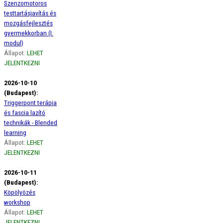
Szenzomotoros
testtartásjavítás és
mozgásfejlesztés
gyermekkorban (I.
modul)
Állapot:
LEHET
JELENTKEZNI
2026-10-10
(Budapest):
Triggerpont terápia
és fascia lazító
technikák - Blended
learning
Állapot:
LEHET
JELENTKEZNI
2026-10-11
(Budapest):
Köpölyözés
workshop
Állapot:
LEHET
JELENTKEZNI