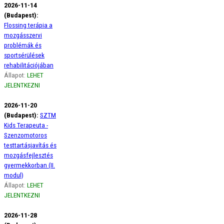
2026-11-14
(Budapest):
Flossing terápia a
mozgásszervi
problémák és
sportsérülések
rehabilitációjában
Állapot:
LEHET
JELENTKEZNI
2026-11-20
(Budapest):
SZTM
Kids Terapeuta -
Szenzomotoros
testtartásjavítás és
mozgásfejlesztés
gyermekkorban (II.
modul)
Állapot:
LEHET
JELENTKEZNI
2026-11-28