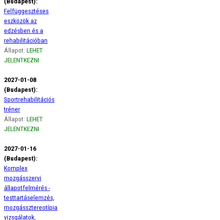
(Budapest):
Felfüggesztéses
eszközök az
edzésben és a
rehabilitációban
Állapot:
LEHET
JELENTKEZNI
2027-01-08
(Budapest):
Sportrehabilitációs
tréner
Állapot:
LEHET
JELENTKEZNI
2027-01-16
(Budapest):
Komplex
mozgásszervi
állapotfelmérés -
testtartáselemzés,
mozgássztereotípia
vizsgálatok,