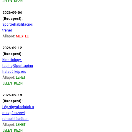
JELENTKEZNI
2026-09-04
(Budapest):
Sportrehabilitációs
tréner
Állapot:
MEGTELT
2026-09-12
(Budapest):
Kinesiology-
taping/Sporttaping
haladó képzés
Állapot:
LEHET
JELENTKEZNI
2026-09-19
(Budapest):
Légzőgyakorlatok a
mozgásszervi
rehabilitációban
Állapot:
LEHET
JELENTKEZNI