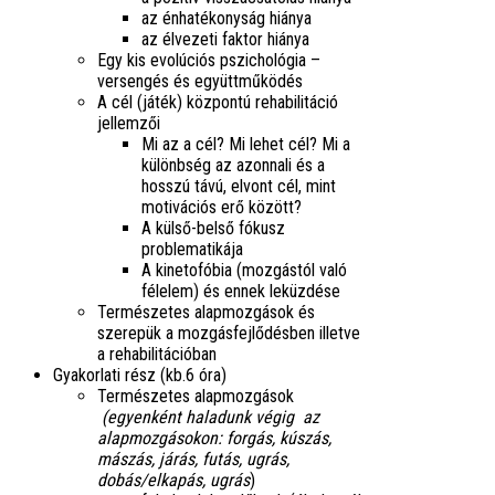
az énhatékonyság hiánya
az élvezeti faktor hiánya
Egy kis evolúciós pszichológia –
versengés és együttműködés
A cél (játék) központú rehabilitáció
jellemzői
Mi az a cél? Mi lehet cél? Mi a
különbség az azonnali és a
hosszú távú, elvont cél, mint
motivációs erő között?
A külső-belső fókusz
problematikája
A kinetofóbia (mozgástól való
félelem) és ennek leküzdése
Természetes alapmozgások és
szerepük a mozgásfejlődésben illetve
a rehabilitációban
Gyakorlati rész (kb.6 óra)
Természetes alapmozgások
(egyenként haladunk végig az
alapmozgásokon: forgás, kúszás,
mászás, járás, futás, ugrás,
dobás/elkapás, ugrás
)