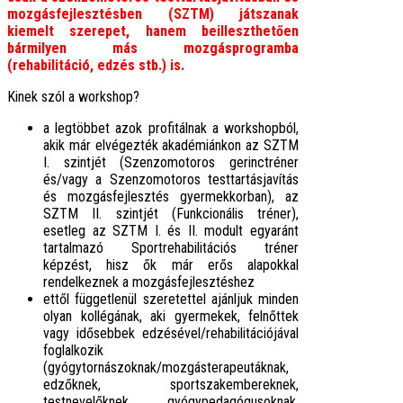
mozgásfejlesztésben (SZTM) játszanak
kiemelt szerepet, hanem beilleszthetően
bármilyen más mozgásprogramba
(rehabilitáció, edzés stb.) is.
Kinek szól a workshop?
a legtöbbet azok profitálnak a workshopból,
akik már elvégezték akadémiánkon az SZTM
I. szintjét (Szenzomotoros gerinctréner
és/vagy a Szenzomotoros testtartásjavítás
és mozgásfejlesztés gyermekkorban), az
SZTM II. szintjét (Funkcionális tréner),
esetleg az SZTM I. és II. modult egyaránt
tartalmazó Sportrehabilitációs tréner
képzést, hisz ők már erős alapokkal
rendelkeznek a mozgásfejlesztéshez
ettől függetlenül szeretettel ajánljuk minden
olyan kollégának, aki gyermekek, felnőttek
vagy idősebbek edzésével/rehabilitációjával
foglalkozik
(gyógytornászoknak/mozgásterapeutáknak,
edzőknek, sportszakembereknek,
testnevelőknek, gyógypedagógusoknak,