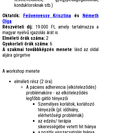
konduktoroknak stb.)
Oktatók:
Feövenyessy Krisztina
és
Németh
Olga
Részvételi díj:
19.000 Ft, amely tartalmazza a
magyar nyelvű igazolás árát is.
Elméleti órák száma:
2
Gyakorlati órák száma
: 6
A szakmai továbbképzés menete
: lásd az oldal
aljára görgetve
A workshop menete
elméleti rész (2 óra)
A páciens adherencia (elköteleződés)
problémaköre - az elköteleződés
legfőbb gátló tényezői
Személyes korlátok, korlátozó
tényezők (pl. időhiány,
elérhetőségi problémák)
az edzés/ terápia
sikerességébe vetett hit hiánya
a pozitív visszacsatolás hiánya