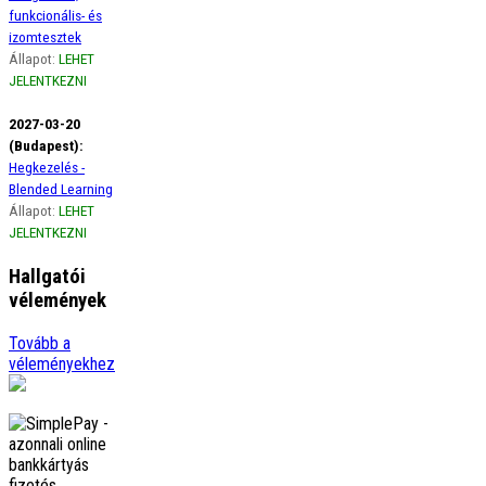
funkcionális- és
izomtesztek
Állapot:
LEHET
JELENTKEZNI
2027-03-20
(Budapest):
Hegkezelés -
Blended Learning
Állapot:
LEHET
JELENTKEZNI
Hallgatói
vélemények
Ági
Tovább a
Szeretném szivből jövő
véleményekhez
hálámat kifejezni a gerinces
kurzus óta életemben
előszor figyelek a borzasztó
tartásomra, amikor
görbülök, …
tovább
Adrienn
Örülök, hogy