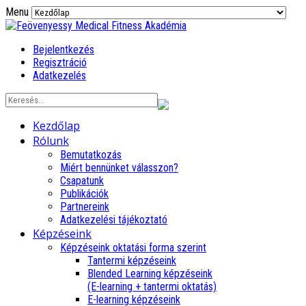
Menu
Bejelentkezés
Regisztráció
Adatkezelés
Kezdőlap
Rólunk
Bemutatkozás
Miért bennünket válasszon?
Csapatunk
Publikációk
Partnereink
Adatkezelési tájékoztató
Képzéseink
Képzéseink oktatási forma szerint
Tantermi képzéseink
Blended Learning képzéseink
(E-learning + tantermi oktatás)
E-learning képzéseink