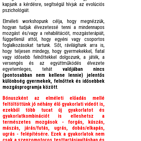
kapjunk a kérdésre, segítségül hívjuk az evolúciós
pszichológiát.
Elméleti workshopunk célja, hogy megnézzük,
hogyan tudjuk élvezetessé tenni a mindennapos
mozgást és/vagy a rehabilitációt, mozgásterápiát,
függetlenül attól, hogy egyéni vagy csoportos
foglalkozásokat tartunk. Sőt, rávilágítunk arra is,
hogy teljesen mindegy, hogy gyermekekkel, fiatal
vagy idősebb felnőttekkel dolgozunk, a játék, a
versengés és az együttműködés élvezete
egyetemleges, tehát
valójában nincs
(pontosabban nem kellene lennie) jelentős
különbség gyermekek, felnőttek és idősebbek
mozgásprogramja között
.
Bónuszként az elméleti előadás mellé
feltöltöttünk jó néhány élő gyakorlati videót is,
ezekből több tucat új gyakorlatot és
gyakorlatkombinációt is elleshetsz a
természetes mozgások - forgás, kúszás,
mászás, járás/futás, ugrás, dobás/elkapás,
ugrás - felépítésére. Ezek a gyakorlatok nem
csak a szenzomotoros testtartásjavításban és