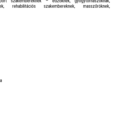
port szakembereknek – edzőknek, gyógytornászoknak,
nek, rehabilitációs szakembereknek, masszőröknek,
sa