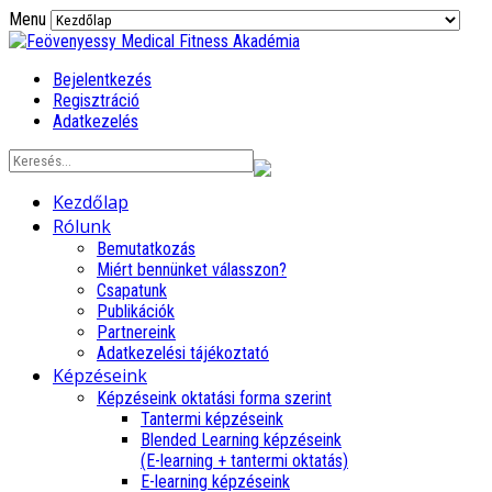
Menu
Bejelentkezés
Regisztráció
Adatkezelés
Kezdőlap
Rólunk
Bemutatkozás
Miért bennünket válasszon?
Csapatunk
Publikációk
Partnereink
Adatkezelési tájékoztató
Képzéseink
Képzéseink oktatási forma szerint
Tantermi képzéseink
Blended Learning képzéseink
(E-learning + tantermi oktatás)
E-learning képzéseink