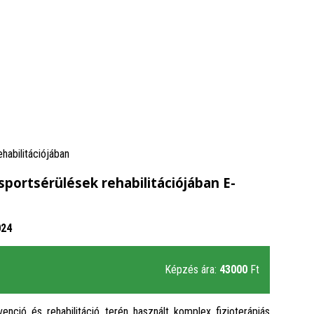
habilitációjában
sportsérülések rehabilitációjában E-
024
Képzés ára:
43000
Ft
enció és rehabilitáció terén használt komplex fizioterápiás