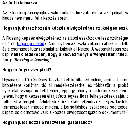
Az ár tartalmazza
Az e-learning tananyaghoz való korlátlan hozzáférést, a vizsgadíjat,
kiadás nem merül fel a képzés során.
Hogyan juthatsz hozzá a képzés elvégzéséhez szükséges esz
A Flossing képzés elvégzéséhez az alábbi eszközökre lesz szüksége
és 1 db
triggerpontlabd
a. Amennyiben az eszközök nem állnak rende
és a csomagot futárszolgálattal küldjük el Neked. A webáruházban sz
kap.
Annak érdekében, hogy a kedvezményt érvényesíteni tudd, 
hogy
"flossing e-learning"
.
Hogyan fogsz vizsgázni?
Ugyanazt a 10 kérdéses tesztet kell kitöltened online, amit a tante
kitöltésére korlátlan idő áll rendelkezésedre, és többször is pró
gyakorlati vizsgát is kell tenned, éppúgy, ahogy a tantermi képzésen 
jelenti, hogy a képzésen elsajátított egyes floss felhelyezések saját, o
töltened a hallgatói felületedre. Az oktató ellenőrzi a helyes kivit
természetesen megad minden, a korrigáláshoz szükséges segítséget. 
kapsz, és elérhetővé válik a képzés elvégzését igazoló dokumentum (r
Hogyan jutsz hozzá a részvételi igazoláshoz?