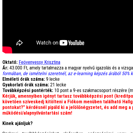
Oktató:
Feövenyessy Krisztina
Ár:
43.000 Ft, amely tartalmazza a magyar nyelvű igazolás és a vizsga 
formában, de ismételni szeretnél, az e-learning képzés árából 50% 
Elméleti órák száma:
9 lecke
Gyakorlati órák száma:
21 lecke
Továbképzési pontérték:
10 pont a 9-es szakmacsoport részére (mo
Kérjük, amennyiben igényt tartasz továbbképzési pont (kreditpo
követően szíveskedj kitölteni a Fiókom menüben található Hallg
pontokat?" kérdésnél pipáld ki a jelölőnégyzetet, és add meg 
működési/alapnyilvántartási szám!
Kinek ajánljuk?