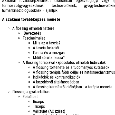
Szakmai továbbképzésünket elsősorban egészségügyi vagy s
természetgyógyászoknak, testnevelőknek, gyógytestnevelők
humánkineziológusoknak – ajánljuk.
A szakmai továbbképzés menete
A flossing elméleti háttere
Bevezetés
Fasciaelmélet
Mi is az a fascia?
A fascia funkciói
Fascia és a mozgás
Mitől sérül a fascia?
A flossing terápiával kapcsolatos elméleti tudnivalók
A flossing története és a tudományos kutatások
A flossing terápia főbb céljai és hatásmechanizmu
Indikációk és kontraindikációk
A kezelésről általánosságban
A flossing kerelésről dióhéjban - a terápia menete
Flossing a gyakorlatban
Felsőtest
Biceps
Triceps
Vállízület (AC ízület)