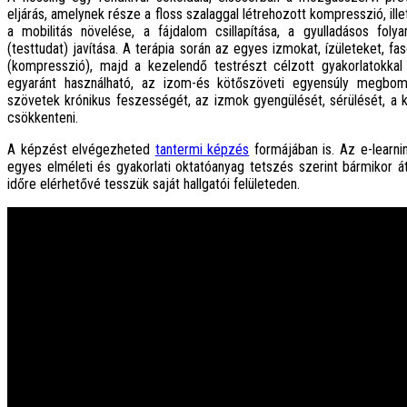
eljárás, amelynek része a floss szalaggal létrehozott kompresszió, il
a mobilitás növelése, a fájdalom csillapítása, a gyulladásos folya
(testtudat) javítása. A terápia során az egyes izmokat, ízületeket, fa
(kompresszió), majd a kezelendő testrészt célzott gyakorlatokkal 
egyaránt használható, az izom-és kötőszöveti egyensúly megbom
szövetek krónikus feszességét, az izmok gyengülését, sérülését, a kü
csökkenteni.
A képzést elvégezheted
tantermi képzés
formájában is. Az e-learn
egyes elméleti és gyakorlati oktatóanyag tetszés szerint bármikor át
időre elérhetővé tesszük saját hallgatói felületeden.