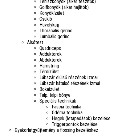
Teniszkönyök (alkar feszítők)
Golfkönyök (alkar hajlítók)
Könyökízület
Csukló
Hüvelykujj
Thoracalis gerinc
Lumbalis gerinc
Alsótest
Quadriceps
Adduktorok
Abduktorok
Hamstring
Térdízület
Lábszár elülső részének izmai
Lábszár hátulsó részének izmai
Bokaízület
Talp, talpi bőnye
Speciális technikák
Fascia technika
Ödéma technika
Hegek (letapadások) kezelése
Triggerpontok kezelése
Gyakorlatgyűjtemény a flossing kezeléshez