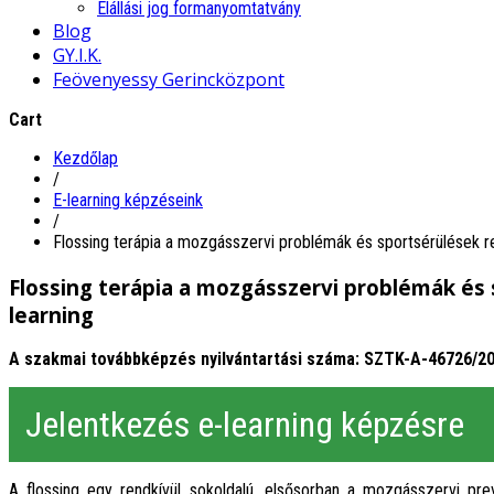
Elállási jog formanyomtatvány
Blog
GY.I.K.
Feövenyessy Gerincközpont
Cart
Kezdőlap
/
E-learning képzéseink
/
Flossing terápia a mozgásszervi problémák és sportsérülések re
Flossing terápia a mozgásszervi problémák és 
learning
A szakmai továbbképzés nyilvántartási száma: SZTK-A-46726/2
Jelentkezés e-learning képzésre
A flossing egy rendkívül sokoldalú, elsősorban a mozgásszervi prev