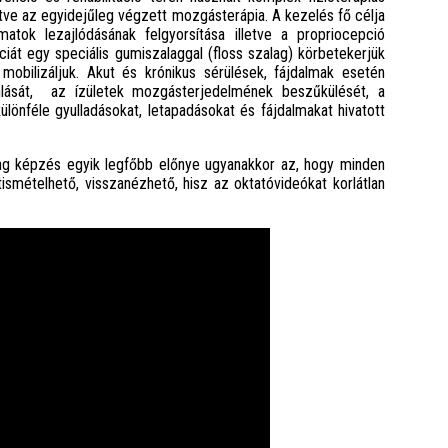
letve az egyidejűleg végzett mozgásterápia. A kezelés fő célja
matok lezajlódásának felgyorsítása illetve a propriocepció
sciát egy speciális gumiszalaggal (floss szalag) körbetekerjük
mobilizáljuk. Akut és krónikus sérülések, fájdalmak esetén
lását, az ízületek mozgásterjedelmének beszűkülését, a
lönféle gyulladásokat, letapadásokat és fájdalmakat hivatott
ing képzés egyik legfőbb előnye ugyanakkor az, hogy minden
ismételhető, visszanézhető, hisz az oktatóvideókat korlátlan