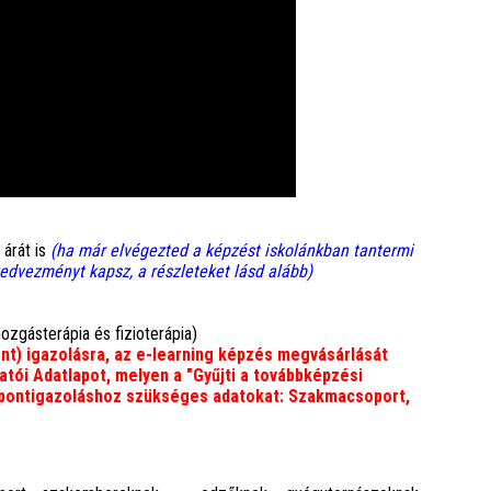
árát is
(
ha már elvégezted a képzést iskolánkban tantermi
kedvezményt kapsz, a részleteket lásd alább)
zgásterápia és fizioterápia)
nt) igazolásra, az e-learning képzés megvásárlását
atói Adatlapot, melyen a "Gyűjti a továbbképzési
a pontigazoláshoz szükséges adatokat: Szakmacsoport,