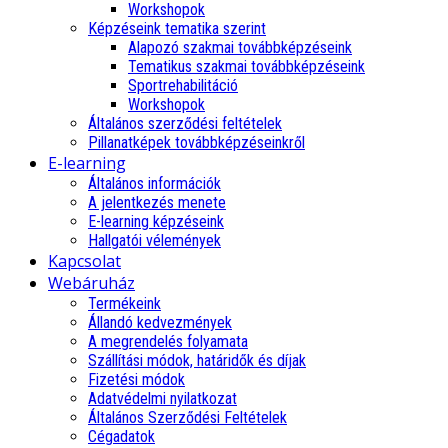
Workshopok
Képzéseink tematika szerint
Alapozó szakmai továbbképzéseink
Tematikus szakmai továbbképzéseink
Sportrehabilitáció
Workshopok
Általános szerződési feltételek
Pillanatképek továbbképzéseinkről
E-learning
Általános információk
A jelentkezés menete
E-learning képzéseink
Hallgatói vélemények
Kapcsolat
Webáruház
Termékeink
Állandó kedvezmények
A megrendelés folyamata
Szállítási módok, határidők és díjak
Fizetési módok
Adatvédelmi nyilatkozat
Általános Szerződési Feltételek
Cégadatok