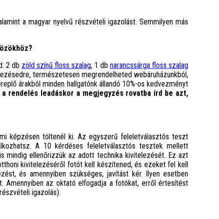
 valamint a magyar nyelvű részvételi igazolást. Semmilyen más
közökhöz?
d: 2 db
zöld színű floss szalag
, 1 db
narancssárga floss szalag
lkezésedre, természetesen megrendelheted webáruházunkból,
ereplő árakból minden hallgatónk állandó 10%-os kedvezményt
a rendelés leadáskor a megjegyzés rovatba írd be azt,
rmi képzésen töltenél ki. Az egyszerű feleletválasztós teszt
bálkozhatsz. A
10 kérdéses feleletválasztós tesztek mellett
is mindig ellenőrizzük az adott technika kivitelezését. Ez azt
tthoni kivitelezéséről fotót kell készítened, és ezeket fel kell
elezést, és amennyiben szükséges, javítást kér. Ilyen esetben
Amennyiben az oktató elfogadja a fotókat, erről értesítést
észvételi igazolás).