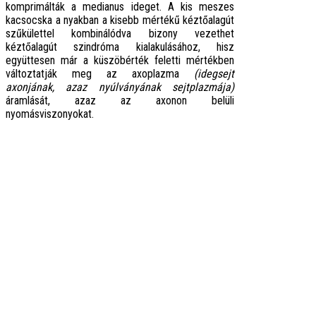
komprimálták a medianus ideget. A kis meszes
kacsocska a nyakban a kisebb mértékű kéztőalagút
szűkülettel kombinálódva bizony vezethet
kéztőalagút szindróma kialakulásához, hisz
együttesen már a küszöbérték feletti mértékben
változtatják meg az axoplazma
(idegsejt
axonjának, azaz nyúlványának sejtplazmája)
áramlását, azaz az axonon belüli
nyomásviszonyokat.