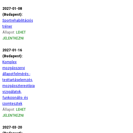
2027-01-08
(Budapest):
Sportrehabilitációs
tréner
Állapot:
LEHET
JELENTKEZNI
2027-01-16
(Budapest):
Komplex
mozgásszervi
állapotfelmérés -
testtartáselemzés,
mozgássztereotípia
vizsgálatok,
funkcionális- és
izomtesztek
Állapot:
LEHET
JELENTKEZNI
2027-03-20
(Budapest):