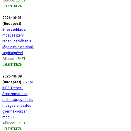
JELENTKEZNI
2026-10-03
(Budapest):
Stresszoldás a
mozgásszervi
rehabilitációban a
jóga eszköztárának
segítségével
Állapot:
LEHET
JELENTKEZNI
2026-10-09
(Budapest):
SZTM
KIDS Tréner -
Szenzomotoros
testtartásjavítás és
mozgásfejlesztés
gyermekkorban (I.
modul)
Állapot:
LEHET
JELENTKEZNI