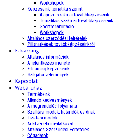
Workshopok
Képzéseink tematika szerint
Alapozó szakmai továbbképzéseink
Tematikus szakmai továbbképzéseink
Sportrehabilitáció
Workshopok
Általános szerződési feltételek
Pillanatképek továbbképzéseinkről
E-learning
Általános információk
A jelentkezés menete
E-learning képzéseink
Hallgatói vélemények
Kapcsolat
Webáruház
Termékeink
Állandó kedvezmények
A megrendelés folyamata
Szállítási módok, határidők és díjak
Fizetési módok
Adatvédelmi nyilatkozat
Általános Szerződési Feltételek
Cégadatok