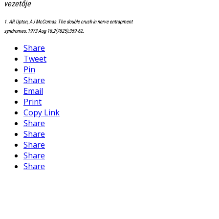
vezetője
1. AR Upton, AJ McComas.The double crush in nerve entrapment
syndromes.1973 Aug 18;2(7825):359-62.
Share
Tweet
Pin
Share
Email
Print
Copy Link
Share
Share
Share
Share
Share