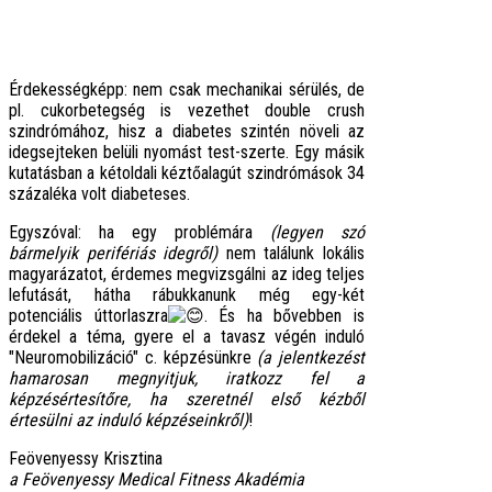
Érdekességképp: nem csak mechanikai sérülés, de
pl. cukorbetegség is vezethet double crush
szindrómához, hisz a diabetes szintén növeli az
idegsejteken belüli nyomást test-szerte. Egy másik
kutatásban a kétoldali kéztőalagút szindrómások 34
százaléka volt diabeteses.
Egyszóval: ha egy problémára
(legyen szó
bármelyik perifériás idegről)
nem találunk lokális
magyarázatot, érdemes megvizsgálni az ideg teljes
lefutását, hátha rábukkanunk még egy-két
potenciális úttorlaszra
. És ha bővebben is
érdekel a téma, gyere el a tavasz végén induló
"Neuromobilizáció" c. képzésünkre
(a jelentkezést
hamarosan megnyitjuk, iratkozz fel a
képzésértesítőre, ha szeretnél első kézből
értesülni az induló képzéseinkről)
!
Feövenyessy Krisztina
a Feövenyessy Medical Fitness Akadémia