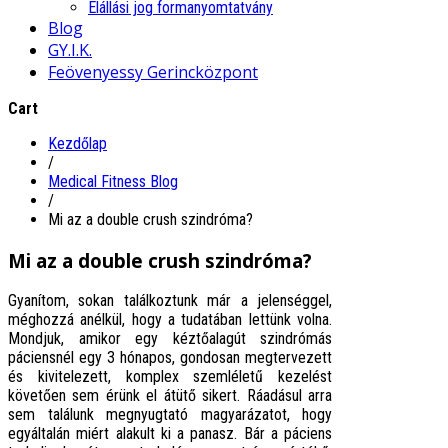
Elállási jog formanyomtatvány
Blog
GY.I.K.
Feövenyessy Gerincközpont
Cart
Kezdőlap
/
Medical Fitness Blog
/
Mi az a double crush szindróma?
Mi az a double crush szindróma?
Gyanítom, sokan találkoztunk már a jelenséggel,
méghozzá anélkül, hogy a tudatában lettünk volna.
Mondjuk, amikor egy kéztőalagút szindrómás
páciensnél egy 3 hónapos, gondosan megtervezett
és kivitelezett, komplex szemléletű kezelést
követően sem érünk el átütő sikert. Ráadásul arra
sem találunk megnyugtató magyarázatot, hogy
egyáltalán miért alakult ki a panasz. Bár a páciens