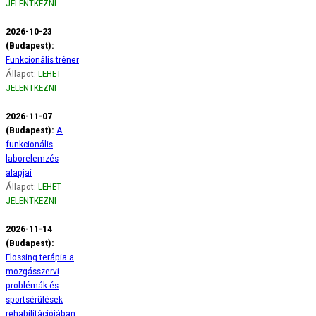
JELENTKEZNI
2026-10-23
(Budapest):
Funkcionális tréner
Állapot:
LEHET
JELENTKEZNI
2026-11-07
(Budapest):
A
funkcionális
laborelemzés
alapjai
Állapot:
LEHET
JELENTKEZNI
2026-11-14
(Budapest):
Flossing terápia a
mozgásszervi
problémák és
sportsérülések
rehabilitációjában