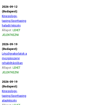
2026-09-12
(Budapest):
Kinesiology-
taping/Sporttaping
haladó képzés
Állapot:
LEHET
JELENTKEZNI
2026-09-19
(Budapest):
Légzőgyakorlatok a
mozgásszervi
rehabilitációban
Állapot:
LEHET
JELENTKEZNI
2026-09-19
(Budapest):
Kinesiology-
taping/Sporttaping
alapképzés
Állapot:
LEHET