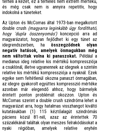
terheli a kezét, ez a terhelés nem extrém mértékű,
és még csak nem is annyira repetitív, hogy
indokolná a tüneteket.
Az Upton és McComas által 1973-ban megalkotott
double crush
(magyarra leginkább úgy fordítható,
hogy 'dupla összenyomás')
koncepció arra ad
magyarázatot, hogyan fejlődhet ki egy tünet az
idegrendszerben, ha
összegződnek olyan
negatív hatások, amelyek önmagukban még
nem váltottak volna ki panaszokat.
Például a
medianus ideg relatíve kis mértékű kompressziója
a csuklónál, illetve ugyanennek az idegnek a szintén
relatíve kis mértékű kompressziója a nyaknál. Ezek
egyike sem feltétlenül okozna panaszt önmagában,
az idegre gyakorolt együttes kompresszió mértéke
azonban már elegendő ahhoz, hogy bármelyik
érintett ponton problémát okozzon. Upton és
McComas szerint a double crush szindróma lehet a
magyarázat arra, hogy hatalmas visszhangot kiváltó
kutatásukban (1) 115 kéztőalagút szindrómás
páciens közül 81-nél, azaz az érintettek 70
százalékánál találtak olyan meszes felrakódásokat a
nyaki régióban, amelyek relatíve enyhén