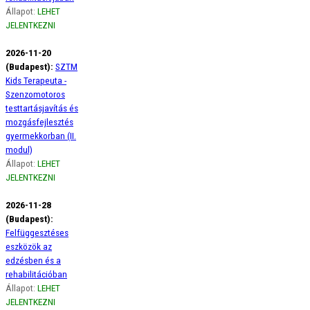
Állapot:
LEHET
JELENTKEZNI
2026-11-20
(Budapest):
SZTM
Kids Terapeuta -
Szenzomotoros
testtartásjavítás és
mozgásfejlesztés
gyermekkorban (II.
modul)
Állapot:
LEHET
JELENTKEZNI
2026-11-28
(Budapest):
Felfüggesztéses
eszközök az
edzésben és a
rehabilitációban
Állapot:
LEHET
JELENTKEZNI