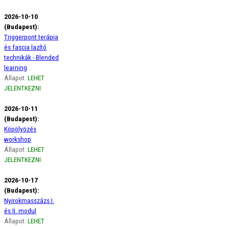
2026-10-10
(Budapest):
Triggerpont terápia
és fascia lazító
technikák - Blended
learning
Állapot:
LEHET
JELENTKEZNI
2026-10-11
(Budapest):
Köpölyözés
workshop
Állapot:
LEHET
JELENTKEZNI
2026-10-17
(Budapest):
Nyirokmasszázs I.
és II. modul
Állapot:
LEHET