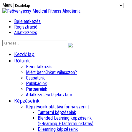
Menu
Bejelentkezés
Regisztráció
Adatkezelés
Kezdőlap
Rólunk
Bemutatkozás
Miért bennünket válasszon?
Csapatunk
Publikációk
Partnereink
Adatkezelési tájékoztató
Képzéseink
Képzéseink oktatási forma szerint
Tantermi képzéseink
Blended Learning képzéseink
(E-learning + tantermi oktatás)
E-learning képzéseink