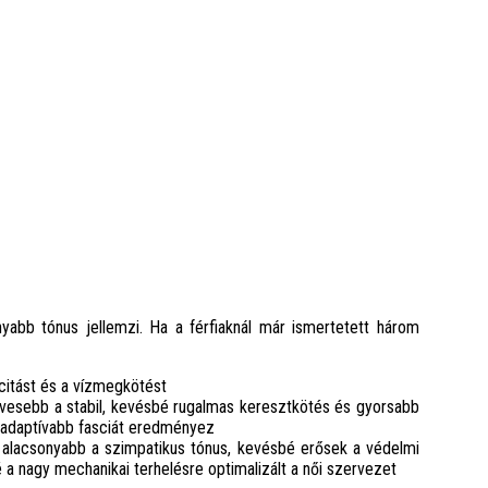
nyabb tónus jellemzi. Ha a férfiaknál már ismertetett három
citást és a vízmegkötést
evesebb a stabil, kevésbé rugalmas keresztkötés és gyorsabb
s adaptívabb fasciát eredményez
alacsonyabb a szimpatikus tónus, kevésbé erősek a védelmi
 a nagy mechanikai terhelésre optimalizált a női szervezet