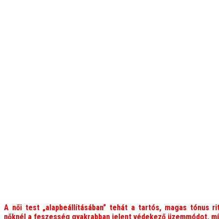
A női test „alapbeállításában” tehát a tartós, magas tónus rit
nőknél a feszesség gyakrabban jelent védekező üzemmódot, míg 