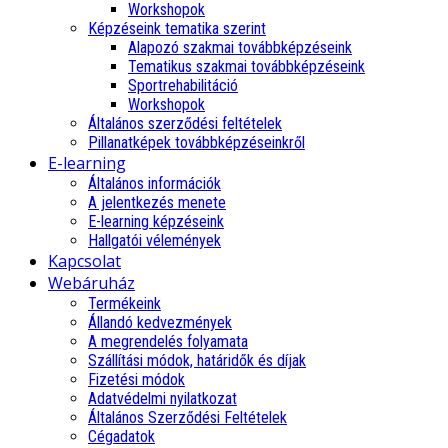
Workshopok
Képzéseink tematika szerint
Alapozó szakmai továbbképzéseink
Tematikus szakmai továbbképzéseink
Sportrehabilitáció
Workshopok
Általános szerződési feltételek
Pillanatképek továbbképzéseinkről
E-learning
Általános információk
A jelentkezés menete
E-learning képzéseink
Hallgatói vélemények
Kapcsolat
Webáruház
Termékeink
Állandó kedvezmények
A megrendelés folyamata
Szállítási módok, határidők és díjak
Fizetési módok
Adatvédelmi nyilatkozat
Általános Szerződési Feltételek
Cégadatok