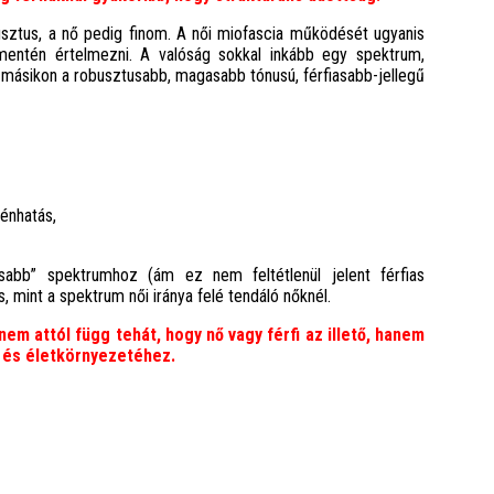
usztus, a nő pedig finom. A női miofascia működését ugyanis
mentén értelmezni. A valóság sokkal inkább egy spektrum,
a másikon a robusztusabb, magasabb tónusú, férfiasabb-jellegű
énhatás,
asabb” spektrumhoz (ám ez nem feltétlenül jelent férfias
, mint a spektrum női iránya felé tendáló nőknél.
em attól függ tehát, hogy nő vagy férfi az illető, hanem
oz és életkörnyezetéhez.