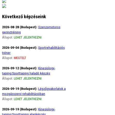
Következő képzéseink
2026-08-28 (Budapest):
Szenzomotoros
gerinctréning
Állapot:
LEHET JELENTKEZNI
2026-09-04 (Budapest):
Sportrehabilitációs
tréner
Állapot:
MEGTELT
2026-09-12 (Budapest):
Kinesiology-
taping/Sporttaping haladó képzés
Állapot:
LEHET JELENTKEZNI
2026-09-19 (Budapest):
Légzőgyakorlatok a
mozgásszervi rehabilitációban
Állapot:
LEHET JELENTKEZNI
2026-09-19 (Budapest):
Kinesiology-
taping/Sporttaping alapképzés