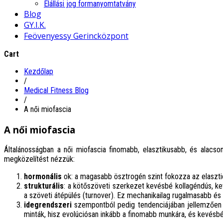
Elállási jog formanyomtatvány
Blog
GY.I.K.
Feövenyessy Gerincközpont
Cart
Kezdőlap
/
Medical Fitness Blog
/
A női miofascia
A női miofascia
Általánosságban a női miofascia finomabb, elasztikusabb, és alacso
megközelítést nézzük:
hormonális
ok: a magasabb ösztrogén szint fokozza az elaszti
strukturális
: a kötőszöveti szerkezet kevésbé kollagéndús, k
a szöveti átépülés (turnover). Ez mechanikailag rugalmasabb é
idegrendszeri
szempontból pedig tendenciájában jellemzően 
minták, hisz evolúciósan inkább a finomabb munkára, és kevésbé