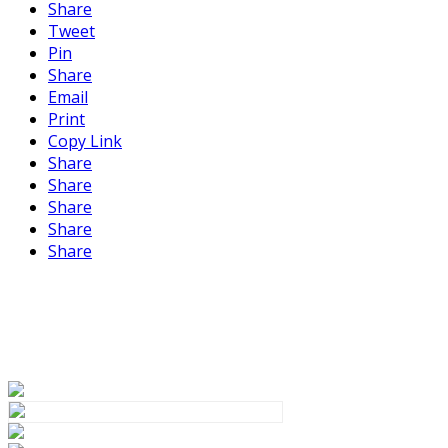
Share
Tweet
Pin
Share
Email
Print
Copy Link
Share
Share
Share
Share
Share