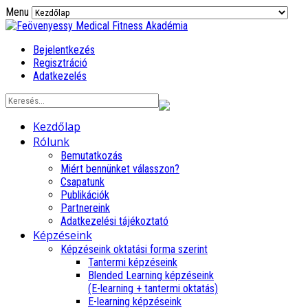
Menu
Bejelentkezés
Regisztráció
Adatkezelés
Kezdőlap
Rólunk
Bemutatkozás
Miért bennünket válasszon?
Csapatunk
Publikációk
Partnereink
Adatkezelési tájékoztató
Képzéseink
Képzéseink oktatási forma szerint
Tantermi képzéseink
Blended Learning képzéseink
(E-learning + tantermi oktatás)
E-learning képzéseink