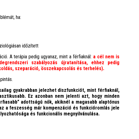
oblémát, ha:
iziológiásan időzített
ó. A terápia pedig ugyanaz, mint a férfiaknál:
a cél nem is
degrendszeri szabályozás újratanítása, ehhez pedig
ldás, szeparáció, összekapcsolás és terhelés).
pintás.
ilag gyakrabban jelezhet diszfunkciót, mint férfiaknál,
lasztikusabb. Ez azonban nem jelenti azt, hogy minden
rfiasabb” adottságú nők, akiknél a magasabb alaptónus
anaz a feszesség már kompenzáció és funkcióromlás jele
ályozhatósága és funkcionális megnyilvánulása.