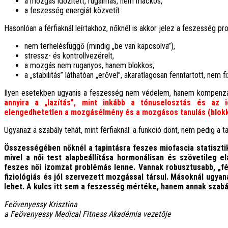
a mozgás időzített, rugalmas, nem mackós,
a feszesség energiát közvetít
Hasonlóan a férfiaknál leírtakhoz, nőknél is akkor jelez a feszesség pr
nem terhelésfüggő (mindig „be van kapcsolva”),
stressz- és kontrollvezérelt,
a mozgás nem ruganyos, hanem blokkos,
a „stabilitás” láthatóan „erővel”, akaratlagosan fenntartott, nem f
Ilyen esetekben ugyanis a feszesség nem védelem, hanem kompenzáci
annyira a „lazítás”, mint inkább a tónuselosztás és az i
elengedhetetlen a mozgásélmény és a mozgásos tanulás (blokko
Ugyanaz a szabály tehát, mint férfiaknál: a funkció dönt, nem pedig a ta
Összességében nőknél a tapintásra feszes miofascia statisztika
mivel a női test alapbeállítása hormonálisan és szövetileg e
feszes női izomzat problémás lenne. Vannak robusztusabb, „fé
fiziológiás és jól szervezett mozgással társul. Másoknál ugy
lehet. A kulcs itt sem a feszesség mértéke, hanem annak szab
Feövenyessy Krisztina
a Feövenyessy Medical Fitness Akadémia vezetője