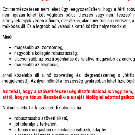
Ezt természetesen nem lehet úgy leegyszerűsíteni, hogy a férfi rob
nem igazán lehet két végletes pólus, „feszes vagy nem feszes” 
amelynek egyik végén a finom, elasztikus, alacsony tónusú rendszer, 
működés áll. És a legtöbb nő valahol a kettő között helyezkedik el.
Minél
magasabb az izomtömeg,
nagyobb a kollagén robusztusság,
alacsonyabb az ösztrogénhatás és relatíve magasabb az androg
magasabb az alaptónus,
annál közelebb áll a nő szövetileg és idegrendszerileg a „férfi
megjelenést!). Az ilyen nőknél a feszesség gyakrabban lehet fiziológiás
Az tehát, hogy a szöveti feszesség diszfunkcionális vagy sem, n
attól, hogy a tónus illeszkedik-e a saját biológiai adottságaih
Nőknél is lehet a feszesség fiziológiás, ha:
robusztusabb szöveti alkatú,
jól tolerálja a terhelést,
a tónus mozgásban dinamikusan változik, adaptív