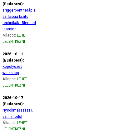
(Budapest):
Triggerpont terápia
és fascia lazító
technikák - Blended
learning
Állapot:
LEHET
JELENTKEZNI
2026-10-11
(Budapest):
Köpölyözés
workshop
Állapot:
LEHET
JELENTKEZNI
2026-10-17
(Budapest):
Nyirokmasszázs I.
és II. modul
Állapot:
LEHET
JELENTKEZNI