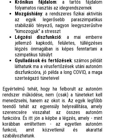
Krónikus fájdalom
: a tartós fájdalom
folyamatos riasztás az idegrendszernek
Mozgáshiány
: a rendszeres fizikai aktivitás
az egyik legerősebb paraszimpatikus
stabilizáló tényező, nagyon leegyszerűsítve
"kimozogjuk" a stresszt
Légzési diszfunkció
: a mai emberre
jellemző kapkodó, felületes, túllégzéses
légzés önmagában is képes fenntartani a
szimpatikus túlsúlyt
Gyulladások és fertőzések
: számos példát
láthatunk ma a vírusfertőzések utáni autonóm
diszfunkcióra, jó példa a long COVID, a maga
szerteágazó tüneteivel
Egyértelmű tehát, hogy ha felborult az autonóm
rendszer működése, nem (csak) a tüneteket kell
menedzselni, hanem az okot is. Az egyik legfőbb
teendő tehát az egyensúly helyreállítása, amely
szerencsére visszahat az összes autonóm
funkcióra. És itt jön a képbe a légzés, amely - mint
korábban említettem - az egyetlen autonóm
funkció, amit közvetlenül és akarattal
szabályozhatunk.