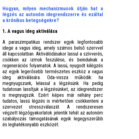
Hogyan, milyen mechanizmusok útján hat a
légzés az autonóm idegrendszerre és ezáltal
a krónikus betegségekre?
1. A vagus ideg aktiválása
A paraszimpatikus rendszer egyik legfontosabb
idege a vagus ideg, amely számos belső szervvel
áll kapcsolatban. Aktiválódásakor lassul a szívverés,
csökken az izmok feszülése, és beindulnak a
regenerációs folyamatok. A lassú, nyugodt kilégzés
az egyik legerősebb természetes eszköz a vagus
ideg aktiválására. Oda-vissza működik: ha
megnyugszunk, lelassul a légzésünk. Ha pedig
tudatosan lassítjuk a légzésünket, az idegrendszer
is megnyugszik. Ezért képes már néhány perc
tudatos, lassú légzés is mérhetően csökkenteni a
szervezet stresszválaszát. A rendszeresen
végzett légzőgyakorlatok jelentik tehát az autonóm
szabályozás támogatásának egyik legegyszerűbb
és leghatékonyabb eszközét.