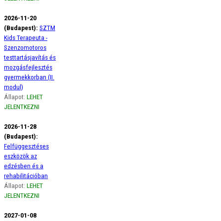
2026-11-20
(Budapest):
SZTM
Kids Terapeuta -
Szenzomotoros
testtartásjavítás és
mozgásfejlesztés
gyermekkorban (II.
modul)
Állapot:
LEHET
JELENTKEZNI
2026-11-28
(Budapest):
Felfüggesztéses
eszközök az
edzésben és a
rehabilitációban
Állapot:
LEHET
JELENTKEZNI
2027-01-08