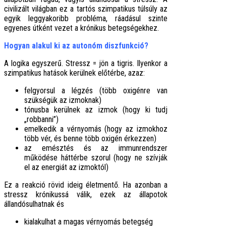
civilizált világban ez a tartós szimpatikus túlsúly az
egyik leggyakoribb probléma, ráadásul szinte
egyenes útként vezet a krónikus betegségekhez.
Hogyan alakul ki az autonóm diszfunkció?
A logika egyszerű. Stressz = jön a tigris. Ilyenkor a
szimpatikus hatások kerülnek előtérbe, azaz:
felgyorsul a légzés (több oxigénre van
szükségük az izmoknak)
tónusba kerülnek az izmok (hogy ki tudj
„robbanni”)
emelkedik a vérnyomás (hogy az izmokhoz
több vér, és benne több oxigén érkezzen)
az emésztés és az immunrendszer
működése háttérbe szorul (hogy ne szívják
el az energiát az izmoktól)
Ez a reakció rövid ideig életmentő. Ha azonban a
stressz krónikussá válik, ezek az állapotok
állandósulhatnak és
kialakulhat a magas vérnyomás betegség