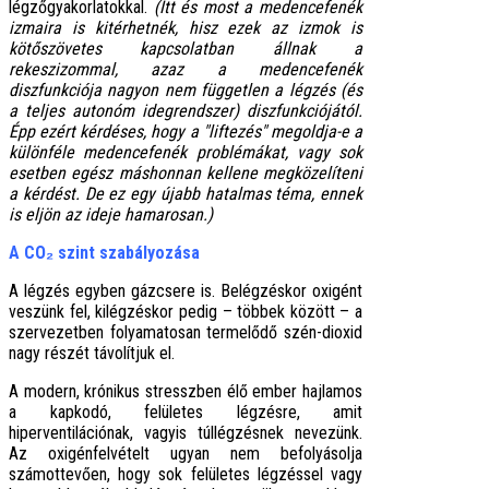
légzőgyakorlatokkal.
(Itt és most a medencefenék
izmaira is kitérhetnék, hisz ezek az izmok is
kötőszövetes kapcsolatban állnak a
rekeszizommal, azaz a medencefenék
diszfunkciója nagyon nem független a légzés (és
a teljes autonóm idegrendszer) diszfunkciójától.
Épp ezért kérdéses, hogy a "liftezés" megoldja-e a
különféle medencefenék problémákat, vagy sok
esetben egész máshonnan kellene megközelíteni
a kérdést. De ez egy újabb hatalmas téma, ennek
is eljön az ideje hamarosan.)
A CO₂ szint szabályozása
A légzés egyben gázcsere is. Belégzéskor oxigént
veszünk fel, kilégzéskor pedig – többek között – a
szervezetben folyamatosan termelődő szén-dioxid
nagy részét távolítjuk el.
A modern, krónikus stresszben élő ember hajlamos
a kapkodó, felületes légzésre, amit
hiperventilációnak, vagyis túllégzésnek nevezünk.
Az oxigénfelvételt ugyan nem befolyásolja
számottevően, hogy sok felületes légzéssel vagy