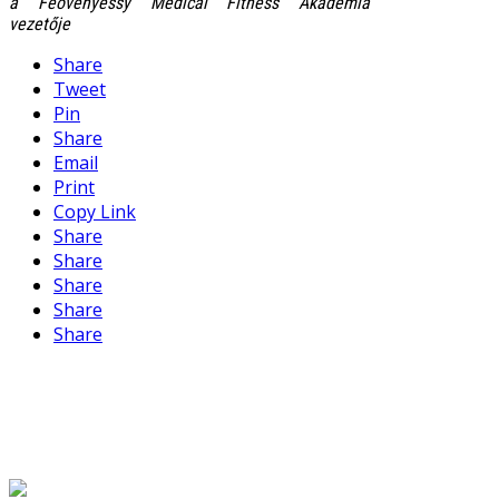
a Feövenyessy Medical Fitness Akadémia
vezetője
Share
Tweet
Pin
Share
Email
Print
Copy Link
Share
Share
Share
Share
Share