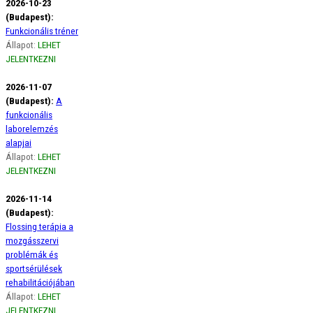
2026-10-23
(Budapest):
Funkcionális tréner
Állapot:
LEHET
JELENTKEZNI
2026-11-07
(Budapest):
A
funkcionális
laborelemzés
alapjai
Állapot:
LEHET
JELENTKEZNI
2026-11-14
(Budapest):
Flossing terápia a
mozgásszervi
problémák és
sportsérülések
rehabilitációjában
Állapot:
LEHET
JELENTKEZNI