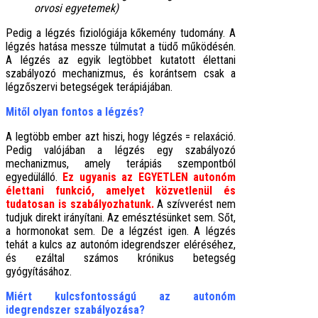
orvosi egyetemek)
Pedig a légzés fiziológiája kőkemény tudomány. A
légzés hatása messze túlmutat a tüdő működésén.
A légzés az egyik legtöbbet kutatott élettani
szabályozó mechanizmus, és korántsem csak a
légzőszervi betegségek terápiájában.
Mitől olyan fontos a légzés?
A legtöbb ember azt hiszi, hogy légzés = relaxáció.
Pedig valójában a légzés egy szabályozó
mechanizmus, amely terápiás szempontból
egyedülálló.
Ez ugyanis az EGYETLEN autonóm
élettani funkció, amelyet közvetlenül és
tudatosan is szabályozhatunk.
A szívverést nem
tudjuk direkt irányítani. Az emésztésünket sem. Sőt,
a hormonokat sem. De a légzést igen. A légzés
tehát a kulcs az autonóm idegrendszer eléréséhez,
és ezáltal számos krónikus betegség
gyógyításához.
Miért kulcsfontosságú az autonóm
idegrendszer szabályozása?