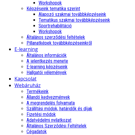
Workshopok
Képzéseink tematika szerint
Alapozó szakmai továbbképzéseink
Tematikus szakmai továbbképzéseink
Sportrehabilitáció
Workshopok
Általános szerződési feltételek
Pillanatképek továbbképzéseinkről
E-learning
Általános információk
A jelentkezés menete
E-learning képzéseink
Hallgatói vélemények
Kapcsolat
Webáruház
Termékeink
Állandó kedvezmények
A megrendelés folyamata
Szállítási módok, határidők és díjak
Fizetési módok
Adatvédelmi nyilatkozat
Általános Szerződési Feltételek
Cégadatok