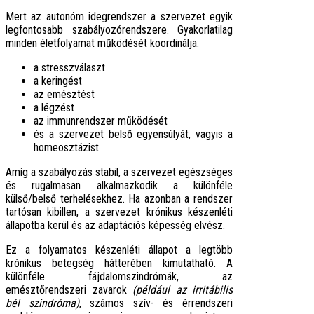
Mert az autonóm idegrendszer a szervezet egyik
legfontosabb szabályozórendszere. Gyakorlatilag
minden életfolyamat működését koordinálja:
a stresszválaszt
a keringést
az emésztést
a légzést
az immunrendszer működését
és a szervezet belső egyensúlyát, vagyis a
homeosztázist
Amíg a szabályozás stabil, a szervezet egészséges
és rugalmasan alkalmazkodik a különféle
külső/belső terhelésekhez. Ha azonban a rendszer
tartósan kibillen, a szervezet krónikus készenléti
állapotba kerül és az adaptációs képesség elvész.
Ez a folyamatos készenléti állapot a legtöbb
krónikus betegség hátterében kimutatható. A
különféle fájdalomszindrómák, az
emésztőrendszeri zavarok
(például az irritábilis
bél szindróma)
, számos szív- és érrendszeri