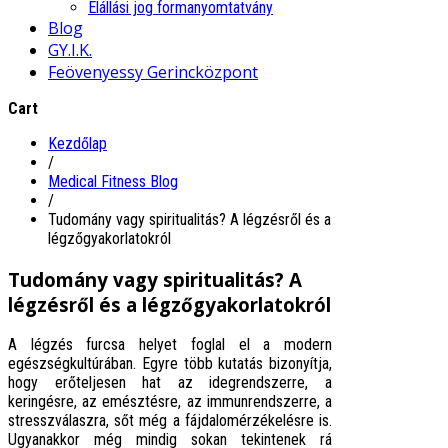
Elállási jog formanyomtatvány
Blog
GY.I.K.
Feövenyessy Gerincközpont
Cart
Kezdőlap
/
Medical Fitness Blog
/
Tudomány vagy spiritualitás? A légzésről és a
légzőgyakorlatokról
Tudomány vagy spiritualitás? A
légzésről és a légzőgyakorlatokról
A légzés furcsa helyet foglal el a modern
egészségkultúrában. Egyre több kutatás bizonyítja,
hogy erőteljesen hat az idegrendszerre, a
keringésre, az emésztésre, az immunrendszerre, a
stresszválaszra, sőt még a fájdalomérzékelésre is.
Ugyanakkor még mindig sokan tekintenek rá