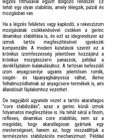
légzés ritmusával együtt dolgozó rendszer. Ez
tehát egy olyan stabilitás, amely lélegzik, pulzál és
mozgásban van.
Ha a légzés felületes vagy kapkodó, a rekeszizom
mozgásának csökkenésével csökken a gerinc
dinamikus stabilitása is, és ezt az idegrendszer az
izmok tartós megfeszítésével igyekszik
kompenzálni. A modern kutatások szerint ez a
krónikus izomfeszesség jelentősen hozzájárul a
krónikus mozgásszervi panaszok, például a
derékfájdalom kialakulásához. A tartósan befeszülő
izom anyagcseréje ugyanis jelentősen romlik,
oxigén- és tápanyaghiányossá válhat, illetve
felhalmozódhatnak az anyagcsere-termékek is, ami
állandósult fájdalomhoz vezethet.
De nagyjából ugyanide vezet a tartós akaratlagos
"core stabilizálás", azaz a gerinc körüli izmok
folyamatos megfeszítése is. Ha tehát sérül a finom,
reflexes, dinamikus core stabilitás, nem az a
megoldás, hogy akaratlagosan gyártunk egy
mesterségeset, hanem az, hogy visszaállítjuk a
természetes stabilizációs mechanizmust. Például