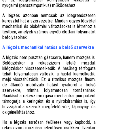
nyugalmi (paraszimpatikus) működéshez.
A légzés azonban nemcsak az idegrendszeren
keresztül hat a szervezetre. Minden egyes légvétel
mechanikai és biokémiai változásokat is létrehoz a
testben, amelyek számos egyéb élettani folyamatot
befolyásolnak.
A légzés mechanikai hatása a belső szervekre
A légzés nem pusztán gázcsere, hanem mozgás is.
Belégzéskor a rekeszizom lefelé mozdul,
kilégzéskor visszaemelkedik. A hasüreg térfogata
tehát folyamatosan változik: a hasfal kiemelkedik,
majd visszahúzódik. Ez a ritmikus mozgás finom,
de állandó mobilizáló hatást gyakorol a belső
szervekre, mintha folyamatosan tornáznának.
Ráadásul a rekesz mozgása mechanikai pumpaként
támogatja a keringést és a nyirokáramlást is, így
hozzájárul a szervek megfelelő vér-, tápanyag- és
oxigénellátásához.
Ha a légzés tartósan felületes vagy kapkodó, a
rekeszizom mozgása jelentősen csökken. Ilyenkor