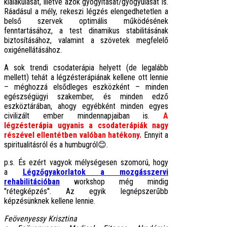
kialakulását, illetve azok gyógyítását/gyógyulását is.
Ráadásul a mély, rekeszi légzés elengedhetetlen a
belső szervek optimális működésének
fenntartásához, a test dinamikus stabilitásának
biztosításához, valamint a szövetek megfelelő
oxigénellátásához.
A sok trendi csodaterápia helyett (de legalább
mellett) tehát a légzésterápiának kellene ott lennie
– méghozzá elsődleges eszközként – minden
egészségügyi szakember, és minden edző
eszköztárában, ahogy egyébként minden egyes
civilizált ember mindennapjaiban is.
A
légzésterápia ugyanis a csodaterápiák nagy
részével ellentétben valóban hatékony.
Ennyit a
spiritualitásról és a humbugról😊.
p.s. És ezért vagyok mélységesen szomorú, hogy
a
Légzőgyakorlatok a mozgásszervi
rehabilitációban
workshop még mindig
"rétegképzés". Az egyik legnépszerűbb
képzésünknek kellene lennie.
Feövenyessy Krisztina