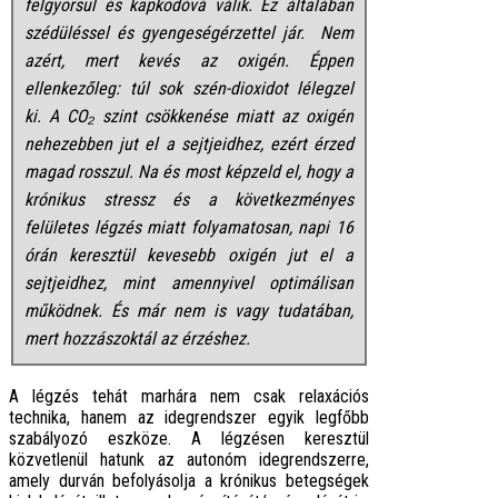
felgyorsul és kapkodóvá válik. Ez általában
szédüléssel és gyengeségérzettel jár. Nem
azért, mert kevés az oxigén. Éppen
ellenkezőleg: túl sok szén-dioxidot lélegzel
ki. A CO₂ szint csökkenése miatt az oxigén
nehezebben jut el a sejtjeidhez, ezért érzed
magad rosszul. Na és most képzeld el, hogy a
krónikus stressz és a következményes
felületes légzés miatt folyamatosan, napi 16
órán keresztül kevesebb oxigén jut el a
sejtjeidhez, mint amennyivel optimálisan
működnek. És már nem is vagy tudatában,
mert hozzászoktál az érzéshez.
A légzés tehát marhára nem csak relaxációs
technika, hanem az idegrendszer egyik legfőbb
szabályozó eszköze. A légzésen keresztül
közvetlenül hatunk az autonóm idegrendszerre,
amely durván befolyásolja a krónikus betegségek