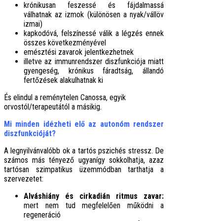
krónikusan feszessé és fájdalmassá
válhatnak az izmok (különösen a nyak/vállöv
izmai)
kapkodóvá, felszínessé válik a légzés ennek
összes következményével
emésztési zavarok jelentkezhetnek
illetve az immunrendszer diszfunkciója miatt
gyengeség, krónikus fáradtság, állandó
fertőzések alakulhatnak ki
És elindul a reménytelen Canossa, egyik
orvostól/terapeutától a másikig.
Mi minden idézheti elő az autonóm rendszer
diszfunkcióját?
A legnyilvánvalóbb ok a tartós pszichés stressz. De
számos más tényező ugyanígy sokkolhatja, azaz
tartósan szimpatikus üzemmódban tarthatja a
szervezetet:
Alváshiány és cirkadián ritmus zavar:
mert nem tud megfelelően működni a
regeneráció