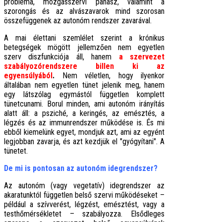
probléma, mozgásszervi panasz, valamint a
szorongás és az alvászavarok mind szorosan
összefüggenek az autonóm rendszer zavarával.
A mai élettani szemlélet szerint a krónikus
betegségek mögött jellemzően nem egyetlen
szerv diszfunkciója áll, hanem
a szervezet
szabályozórendszere billen ki az
egyensúlyából
.
Nem véletlen, hogy ilyenkor
általában nem egyetlen tünet jelenik meg, hanem
egy látszólag egymástól független komplett
tünetcunami. Borul minden, ami autonóm irányítás
alatt áll: a psziché, a keringés, az emésztés, a
légzés és az immunrendszer működése is. És mi
ebből kiemelünk egyet, mondjuk azt, ami az egyént
legjobban zavarja, és azt kezdjük el "gyógyítani". A
tünetet.
De mi is pontosan az autonóm idegrendszer?
Az autonóm (vagy vegetatív) idegrendszer az
akaratunktól független belső szervi működéseket –
például a szívverést, légzést, emésztést, vagy a
testhőmérsékletet – szabályozza. Elsődleges