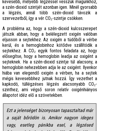
kevesebb, mélyebb légzéssel vesszük magunkhoz,
a szén-dioxid szintjét azonban igen. Minél gyorsabb
a légzés, annál több szén-dioxid távozik a
szervezetből, így a vér CO₂-szintje csökken.
A probléma az, hogy a szén-dioxid kulcsszerepet
játszik abban, hogy a belélegzett oxigén valóban
eljusson a sejtekhez. Az oxigén a tüdőből a vérbe
kerül, és a hemoglobinhoz kötődve szállítódik a
sejtekhez. A CO₂ egyik fontos feladata az, hogy
elősegítse, hogy a hemoglobin leadja az oxigént a
sejteknek. Ha a szén-dioxid szintje túl alacsony, a
hemoglobin nehezebben adja le az oxigént. Ilyenkor
hiába van elegendő oxigén a vérben, ha a sejtek
mégis kevesebbhez jutnak hozzá. Így vezethet a
kapkodó, túllégzéses légzés alacsonyabb CO₂-
szinthez, ami végső soron relatív oxigénhiányos
állapotot idéz elő a szövetekben.
Ezt a jelenséget bizonyosan tapasztaltad már
a saját bőrödön is. Amikor nagyon ideges
vagy, esetleg pánikba esel, a légzésed