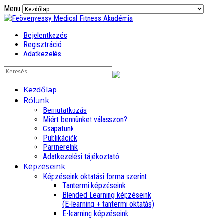
Menu
Bejelentkezés
Regisztráció
Adatkezelés
Kezdőlap
Rólunk
Bemutatkozás
Miért bennünket válasszon?
Csapatunk
Publikációk
Partnereink
Adatkezelési tájékoztató
Képzéseink
Képzéseink oktatási forma szerint
Tantermi képzéseink
Blended Learning képzéseink
(E-learning + tantermi oktatás)
E-learning képzéseink