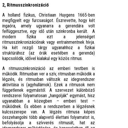
2, Ritmusszinkronizáció
A holland fizikus, Christiaan Huygens 1665-ben
megfigyelt egy furcsaságot. Észrevette, hogy két
ingaóra, amely ugyanarra a gerendára volt
felfüggesztve, egy idő után szinkronba került. A
modern fizika ezt a jelenséget
ritmusszinkronizációnak vagy entrainmentnek hívja.
Ha két rezgő tárgy ugyanahhoz a fizikai
struktúrához (az órák esetében a gerenda)
kapcsolódik, idővel kialakul egy közös ritmus.
A ritmusszinkronizáció az emberi testben is
működik. Ritmusban ver a szív, ritmusban működik a
légzés, és ritmusban változik az idegrendszer
aktivitása is (agyhullámok). Ezek a ritmusok nem
függetlenek egymástól. A szervezet különböző
rendszerei folyamatosan „hangolják” egymást, hisz
ugyanabban a közegben – emberi test –
működnek. És ebben a rendszerben a légzésnek
kulcsszerepe van. A légzés ritmusa képes
összehangolni több alapvető élettani folyamatot is,
befolyásolja a szívverés ritmusát, hat az