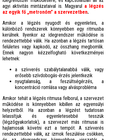
idegrendszer működésére, és kapcsolatban áll az
agyi aktivitás mintázataival is. Magyarul
a légzés
az egyik fő „metronóm” a szervezetben
.
Amikor a légzés nyugodt és egyenletes, a
különböző rendszerek könnyebben egy ritmusba
kerülnek. Ilyenkor az idegrendszer működése is
rendezettebbé válik. Ha azonban a légzés tartósan
felületes vagy kapkodó, az összhang megbomlik.
Ennek nagyon kézzelfogható következményei
lehetnek:
a szívverés szabálytalanabbá válik, vagy
erősebb szívdobogás-érzés jelentkezik
nyugtalanság, a feszültségérzés, a
koncentráció romlása vagy alvásprobléma
Amikor tehát a légzés ritmusa felborul, a szervezet
működése is könnyebben kibillen az egyensúlyi
helyzetből. Ha azonban a légzést tudatosan
lelassítjuk és egyenletesebbé tesszük
(légzőgyakorlatok), a szervezet más ritmusai is
hajlamosak követni ezt a tempót. A szívverés
rendezettebbé válik, az izmok feszülése csökken,
és az idegrendszer könnyebben visszatér a