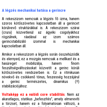
A légzés mechanikai hatása a gerincre
A rekeszizom nemcsak a légzés fő izma, hanem
szoros kötőszövetes kapcsolatban áll a gerincet
körülvevő struktúrákkal is. A rekeszizom szárai
(crura) közvetlenül az ágyéki csigolyákhoz
rögzülnek, ráadásul az izom számos
gerincstabilizáló izommal is mechanikai
kapcsolatban áll.
Amikor a rekeszizom a légzés során összehúzódik
és elernyed, ez a mozgás nemcsak a mellkast és a
hasüreget mobilizálja, hanem finom
feszültségváltozásokat közvetít a gerinc körüli
kötőszövetes rendszerben is. Ez a ritmikusan
növekvő és csökkenő tónus, feszesség hozzájárul
a gerinc természetes, dinamikus (!!)
stabilizációjához.
Voltaképp ez a valódi core stabilitás
. Nem az
akaratlagos, statikus „befeszítés”, amely elmerevíti
a törzset, hanem ez a folyamatosan változó, a