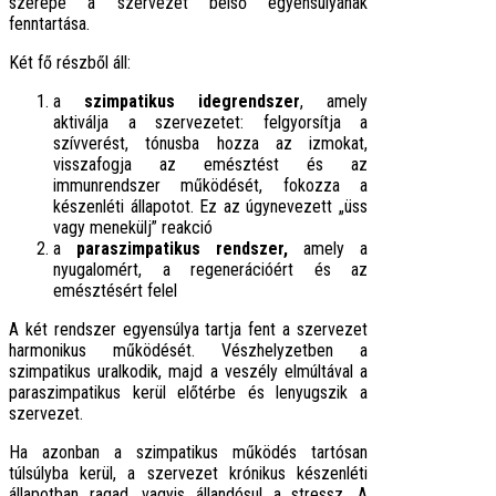
szerepe a szervezet belső egyensúlyának
fenntartása.
Két fő részből áll:
a
szimpatikus idegrendszer
, amely
aktiválja a szervezetet: felgyorsítja a
szívverést, tónusba hozza az izmokat,
visszafogja az emésztést és az
immunrendszer működését, fokozza a
készenléti állapotot. Ez az úgynevezett „üss
vagy menekülj” reakció
a
paraszimpatikus rendszer,
amely a
nyugalomért, a regenerációért és az
emésztésért felel
A két rendszer egyensúlya tartja fent a szervezet
harmonikus működését. Vészhelyzetben a
szimpatikus uralkodik, majd a veszély elmúltával a
paraszimpatikus kerül előtérbe és lenyugszik a
szervezet.
Ha azonban a szimpatikus működés tartósan
túlsúlyba kerül, a szervezet krónikus készenléti
állapotban ragad, vagyis állandósul a stressz. A