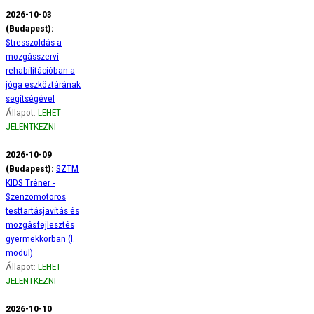
2026-10-03
(Budapest):
Stresszoldás a
mozgásszervi
rehabilitációban a
jóga eszköztárának
segítségével
Állapot:
LEHET
JELENTKEZNI
2026-10-09
(Budapest):
SZTM
KIDS Tréner -
Szenzomotoros
testtartásjavítás és
mozgásfejlesztés
gyermekkorban (I.
modul)
Állapot:
LEHET
JELENTKEZNI
2026-10-10