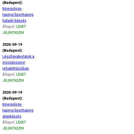
(Budapest):
Kinesiology-
taping/Sporttaping
haladó képzés
Állapot:
LEHET
JELENTKEZNI
2026-09-19
(Budapest):
Légzőgyakorlatok a
mozgásszervi
rehabilitációban
Állapot:
LEHET
JELENTKEZNI
2026-09-19
(Budapest):
Kinesiology-
taping/Sporttaping
alapképzés
Állapot:
LEHET
JELENTKEZNI