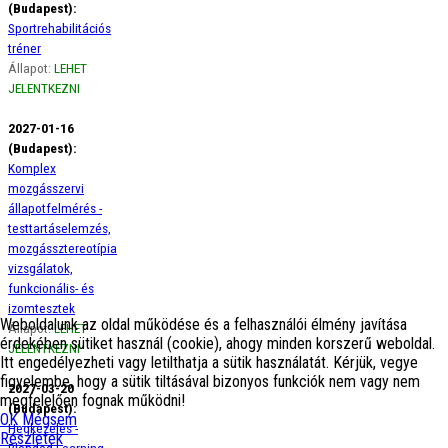
(Budapest):
Sportrehabilitációs
tréner
Állapot:
LEHET
JELENTKEZNI
2027-01-16
(Budapest):
Komplex
mozgásszervi
állapotfelmérés -
testtartáselemzés,
mozgássztereotípia
vizsgálatok,
funkcionális- és
izomtesztek
Weboldalunk az oldal működése és a felhasználói élmény javítása
Állapot:
LEHET
érdekében sütiket használ (cookie), ahogy minden korszerű weboldal.
JELENTKEZNI
Itt engedélyezheti vagy letilthatja a sütik használatát. Kérjük, vegye
figyelembe, hogy a sütik tiltásával bizonyos funkciók nem vagy nem
2027-03-20
megfelelően fognak működni!
(Budapest):
OK
Mégsem
Hegkezelés -
Részletek
Blended Learning