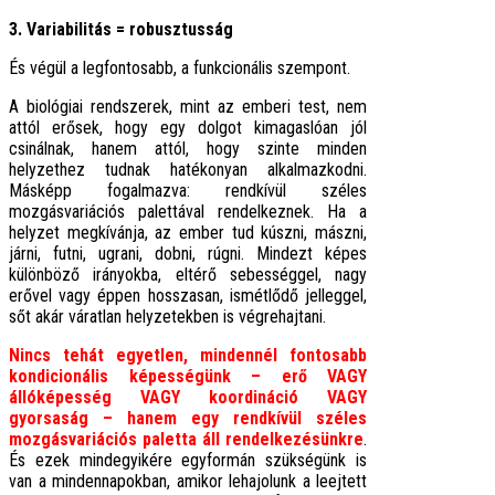
3. Variabilitás = robusztusság
És végül a legfontosabb, a funkcionális szempont.
A biológiai rendszerek, mint az emberi test, nem
attól erősek, hogy egy dolgot kimagaslóan jól
csinálnak, hanem attól, hogy szinte minden
helyzethez tudnak hatékonyan alkalmazkodni.
Másképp fogalmazva: rendkívül széles
mozgásvariációs palettával rendelkeznek. Ha a
helyzet megkívánja, az ember tud kúszni, mászni,
járni, futni, ugrani, dobni, rúgni. Mindezt képes
különböző irányokba, eltérő sebességgel, nagy
erővel vagy éppen hosszasan, ismétlődő jelleggel,
sőt akár váratlan helyzetekben is végrehajtani.
Nincs tehát egyetlen, mindennél fontosabb
kondicionális képességünk – erő VAGY
állóképesség VAGY koordináció VAGY
gyorsaság – hanem egy rendkívül széles
mozgásvariációs paletta áll rendelkezésünkre
.
És ezek mindegyikére egyformán szükségünk is
van a mindennapokban, amikor lehajolunk a leejtett