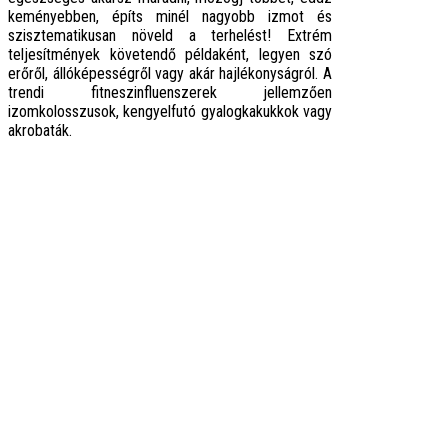
keményebben, építs minél nagyobb izmot és
szisztematikusan növeld a terhelést! Extrém
teljesítmények követendő példaként, legyen szó
erőről, állóképességről vagy akár hajlékonyságról. A
trendi fitneszinfluenszerek jellemzően
izomkolosszusok, kengyelfutó gyalogkakukkok vagy
akrobaták.