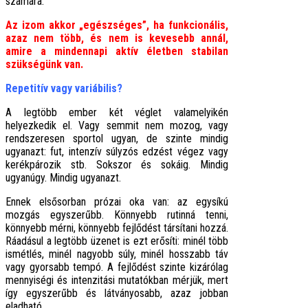
számára.
Az izom akkor „egészséges”, ha funkcionális,
azaz nem több, és nem is kevesebb annál,
amire a mindennapi aktív életben stabilan
szükségünk van.
Repetitív vagy variábilis?
A legtöbb ember két véglet valamelyikén
helyezkedik el. Vagy semmit nem mozog, vagy
rendszeresen sportol ugyan, de szinte mindig
ugyanazt: fut, intenzív súlyzós edzést végez vagy
kerékpározik stb. Sokszor és sokáig. Mindig
ugyanúgy. Mindig ugyanazt.
Ennek elsősorban prózai oka van: az egysíkú
mozgás egyszerűbb. Könnyebb rutinná tenni,
könnyebb mérni, könnyebb fejlődést társítani hozzá.
Ráadásul a legtöbb üzenet is ezt erősíti: minél több
ismétlés, minél nagyobb súly, minél hosszabb táv
vagy gyorsabb tempó. A fejlődést szinte kizárólag
mennyiségi és intenzitási mutatókban mérjük, mert
így egyszerűbb és látványosabb, azaz jobban
eladható.