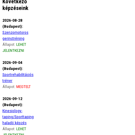
Következő
képzéseink
2026-08-28
(Budapest):
Szenzomotoros
gerinctréning
Állapot:
LEHET
JELENTKEZNI
2026-09-04
(Budapest):
Sportrehabilitációs
tréner
Állapot:
MEGTELT
2026-09-12
(Budapest):
Kinesiology-
taping/Sporttaping
haladó képzés
Állapot:
LEHET
JELENTKEZNI