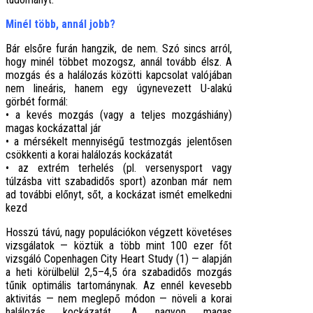
Minél több, annál jobb?
Bár elsőre furán hangzik, de nem. Szó sincs arról,
hogy minél többet mozogsz, annál tovább élsz. A
mozgás és a halálozás közötti kapcsolat valójában
nem lineáris, hanem egy úgynevezett U-alakú
görbét formál:
• a kevés mozgás (vagy a teljes mozgáshiány)
magas kockázattal jár
• a mérsékelt mennyiségű testmozgás jelentősen
csökkenti a korai halálozás kockázatát
• az extrém terhelés (pl. versenysport vagy
túlzásba vitt szabadidős sport) azonban már nem
ad további előnyt, sőt, a kockázat ismét emelkedni
kezd
Hosszú távú, nagy populációkon végzett követéses
vizsgálatok — köztük a több mint 100 ezer főt
vizsgáló Copenhagen City Heart Study (1) — alapján
a heti körülbelül 2,5–4,5 óra szabadidős mozgás
tűnik optimális tartománynak. Az ennél kevesebb
aktivitás — nem meglepő módon — növeli a korai
halálozás kockázatát. A nagyon magas