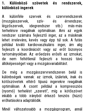
1. Különböző szövetek és rendszerek,
különböző ingerek
A különféle szervek és szervrendszerek
(mozgásszervek, szív- és érrendszer,
légzőszervek, idegrendszer stb.) más-más
terhelésre reagálnak optimálisan. Ami az egyik
rendszer számára fejlesztő inger, az a másiknak
lehet irreleváns, kevés vagy épp túl sok. A futás
például kiváló kardiovaszkuláris inger, ám alig
fejleszti a koordinációt vagy az erőt bizonyos
tartományokban. Az erőedzés erősíti az izmokat,
de nem feltétlenül fejleszti a hosszú távú
állóképességet vagy a mozgásvariabilitást.
De még a mozgásszervrendszeren belül is
különbségek vannak: az izmok, ízületek, ínak és
kötőszövetek eltérő típusú ingerekre reagálnak
optimálisan. A csont például a kompressziós
(nyomó) terhelést „szereti”, míg a kötőszövet
inkább a több irányból érkező tenziós (húzó)
erőhatásokra adaptálódik.
Minél változatosabb a mozgásprogram, annál