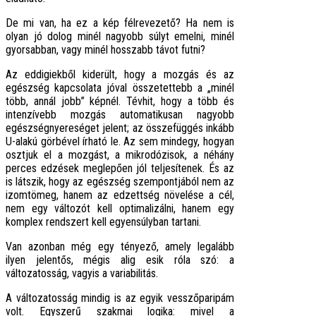
De mi van, ha ez a kép félrevezető? Ha nem is
olyan jó dolog minél nagyobb súlyt emelni, minél
gyorsabban, vagy minél hosszabb távot futni?
Az eddigiekből kiderült, hogy a mozgás és az
egészség kapcsolata jóval összetettebb a „minél
több, annál jobb” képnél. Tévhit, hogy a több és
intenzívebb mozgás automatikusan nagyobb
egészségnyereséget jelent; az összefüggés inkább
U-alakú görbével írható le. Az sem mindegy, hogyan
osztjuk el a mozgást, a mikrodózisok, a néhány
perces edzések meglepően jól teljesítenek. És az
is látszik, hogy az egészség szempontjából nem az
izomtömeg, hanem az edzettség növelése a cél,
nem egy változót kell optimalizálni, hanem egy
komplex rendszert kell egyensúlyban tartani.
Van azonban még egy tényező, amely legalább
ilyen jelentős, mégis alig esik róla szó: a
változatosság, vagyis a variabilitás.
A változatosság mindig is az egyik vesszőparipám
volt. Egyszerű szakmai logika: mivel a