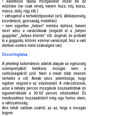
• különböző típusú mozgásokat viszel be az
edzésbe (ne csak emelj, hanem húzz, tolj, kússz,
mássz, dobj, rúgj stb.)
• váltogatod a terheléstípusokat (erő, állóképesség,
koordináció, gyorsaság, mobilitás)
• nem egyetlen „helyes” mintára építesz, hanem
teret adsz a variációknak (engedd el a „helyes
guggolás”, „helyes kitörés” stb. dogmát, és próbáld
ki a guggolás, kitörés ezernyi variációját, hisz a való
életben ezekre mind szükséged van)
Összefoglalva
A jelenlegi tudományos adatok alapján az egészség
szempontjából hatékony mozgás nem a
szélsőségekről szól. Nem a minél több intenzív
terhelés a cél. Annak sincs jelentősége, hogy
egyben végzed-e az edzéseidet. A mikrodózisok,
azaz a néhány perces mozgások összeadódnak és
egyenértékűek a 30-60 perces edzésekkel. És
mindezekhez hozzáadódott még egy fontos elem,
a változatosság.
Ami tehát valóban számít, az az, hogy a mozgás
legyen: