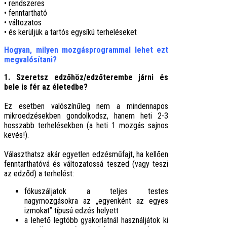
• rendszeres
• fenntartható
• változatos
• és kerüljük a tartós egysíkú terheléseket
Hogyan, milyen mozgásprogrammal lehet ezt
megvalósítani?
1. Szeretsz edzőhöz/edzőterembe járni és
bele is fér az életedbe?
Ez esetben valószínűleg nem a mindennapos
mikroedzésekben gondolkodsz, hanem heti 2-3
hosszabb terhelésekben (a heti 1 mozgás sajnos
kevés!).
Választhatsz akár egyetlen edzésműfajt, ha kellően
fenntarthatóvá és változatossá teszed (vagy teszi
az edződ) a terhelést:
fókuszáljatok a teljes testes
nagymozgásokra az „egyenként az egyes
izmokat” típusú edzés helyett
a lehető legtöbb gyakorlatnál használjátok ki