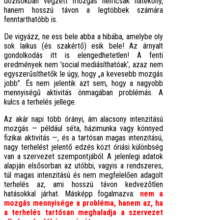
dózisokban végzett mozgás nemcsak hatékony,
hanem hosszú távon a legtöbbek számára
fenntarthatóbb is.
De vigyázz, ne ess bele abba a hibába, amelybe oly
sok laikus (és szakértő) esik bele! Az árnyalt
gondolkodás itt is elengedhetetlen! A fenti
eredmények nem ’social mediásíthatóak’, azaz nem
egyszerűsíthetők le úgy, hogy „a kevesebb mozgás
jobb”. És nem jelentik azt sem, hogy a nagyobb
mennyiségű aktivitás önmagában problémás. A
kulcs a terhelés jellege.
Az akár napi több órányi, ám alacsony intenzitású
mozgás — például séta, házimunka vagy könnyed
fizikai aktivitás —, és a tartósan magas intenzitású,
nagy terhelést jelentő edzés közt óriási különbség
van a szervezet szempontjából. A jelenlegi adatok
alapján elsősorban az utóbbi, vagyis a rendszeres,
túl magas intenzitású és nem megfelelően adagolt
terhelés az, ami hosszú távon kedvezőtlen
hatásokkal járhat. Másképp fogalmazva:
nem a
mozgás mennyisége a probléma, hanem az, ha
a terhelés tartósan meghaladja a szervezet