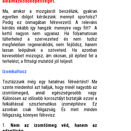
alkalmazkodóképességét.
Ma, amikor a mozgásról beszélünk, gyakran
egyetlen dolgot kérdezünk: mennyit sportolsz?
Pedig ez önmagában félrevezető. A releváns
kérdés inkább így hangzik: mennyire vagy fitt? A
kettő nagyon nem ugyanaz. Ha folyamatosan
túlterheled a szervezeted és nem tudsz
megfelelően regenerálódni, nem fejlődsz, hanem
lassan leépülnek a szöveteid. Ha azonban
kevesebbet mozogsz, ám okosan, jól építed fel a
terhelést, a fittségi mutatód jól teljesít.
Izomkultusz
Tisztázzunk még egy hatalmas félreértést! Ma
szinte mindenhol azt halljuk, hogy minél nagyobb az
izomtömeged, annál egészségesebb vagy.
Különösen az idősebb korosztályt biztatják ezzel a
felkiáltással szisztematikus izomépítésre. Ez
azonban csak féligazság. És mint minden
féligazság, könnyen félrevisz.
1.
Nem az izomtömeg véd, hanem az
edzettség