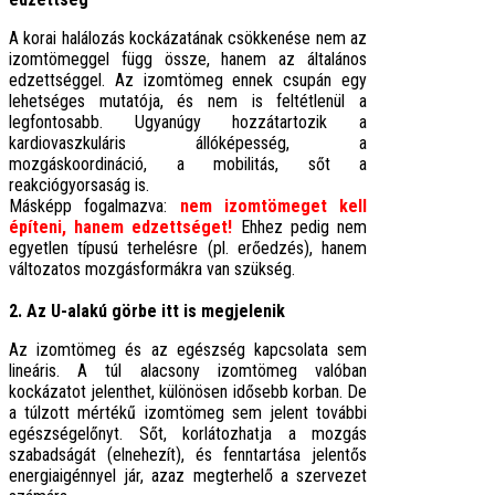
A korai halálozás kockázatának csökkenése nem az
izomtömeggel függ össze, hanem az általános
edzettséggel. Az izomtömeg ennek csupán egy
lehetséges mutatója, és nem is feltétlenül a
legfontosabb. Ugyanúgy hozzátartozik a
kardiovaszkuláris állóképesség, a
mozgáskoordináció, a mobilitás, sőt a
reakciógyorsaság is.
Másképp fogalmazva:
nem izomtömeget kell
építeni, hanem edzettséget!
Ehhez pedig nem
egyetlen típusú terhelésre (pl. erőedzés), hanem
változatos mozgásformákra van szükség.
2. Az U-alakú görbe itt is megjelenik
Az izomtömeg és az egészség kapcsolata sem
lineáris. A túl alacsony izomtömeg valóban
kockázatot jelenthet, különösen idősebb korban. De
a túlzott mértékű izomtömeg sem jelent további
egészségelőnyt. Sőt, korlátozhatja a mozgás
szabadságát (elnehezít), és fenntartása jelentős
energiaigénnyel jár, azaz megterhelő a szervezet