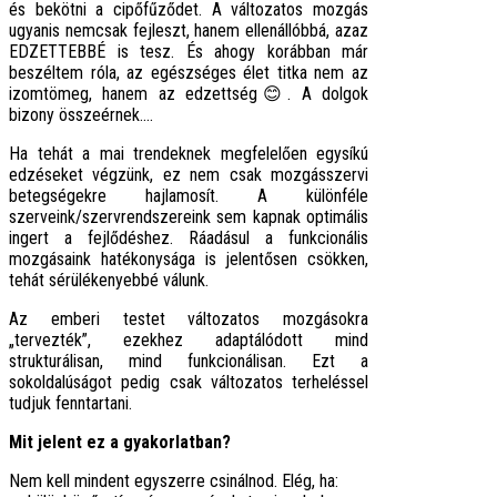
és bekötni a cipőfűződet. A változatos mozgás
ugyanis nemcsak fejleszt, hanem ellenállóbbá, azaz
EDZETTEBBÉ is tesz. És ahogy korábban már
beszéltem róla, az egészséges élet titka nem az
izomtömeg, hanem az edzettség😊. A dolgok
bizony összeérnek....
Ha tehát a mai trendeknek megfelelően egysíkú
edzéseket végzünk, ez nem csak mozgásszervi
betegségekre hajlamosít. A különféle
szerveink/szervrendszereink sem kapnak optimális
ingert a fejlődéshez. Ráadásul a funkcionális
mozgásaink hatékonysága is jelentősen csökken,
tehát sérülékenyebbé válunk.
Az emberi testet változatos mozgásokra
„tervezték”, ezekhez adaptálódott mind
strukturálisan, mind funkcionálisan. Ezt a
sokoldalúságot pedig csak változatos terheléssel
tudjuk fenntartani.
Mit jelent ez a gyakorlatban?
Nem kell mindent egyszerre csinálnod. Elég, ha: