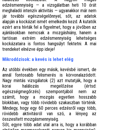
edzésmennyiség — a vizsgálatban heti 10 órát
meghaladó intenzív aktivitás — ugyanakkor már nem
jár további egészségelőnnyel, sőt, az adatok
alapján a kockázat ismét emelkedni kezd. A kutatók
ezért arra hívták fel a figyelmet, hogy a jövőben az
ajánlásokban nemcsak a mozgáshiány, hanem a
tartósan extrém edzésmennyiség lehetséges
kockázataira is fontos hangsúlyt fektetni. A mai
trendeket elnézve épp ideje!
Mikrodózisok: a kevés is lehet elég
Az utóbbi években egy másik, kevésbé ismert, de
annál fontosabb felismerés is körvonalazódott.
Nagy mintás vizsgálatok (2) azt mutatják, hogy a
korai halálozás megelőzése (értsd:
egészségmegőrzés) szempontjából nem az
számít, hogy a mozgás egyetlen hosszabb
blokkban, vagy több rövidebb szakaszban történik.
Mindegy, hogy egy 60 perces edzésről vagy több,
rövidebb aktivitásról van szó, a lényeg az
összesített mozgásmennyiség.
Sőt, egyre több adat utal arra is, hogy a korábban