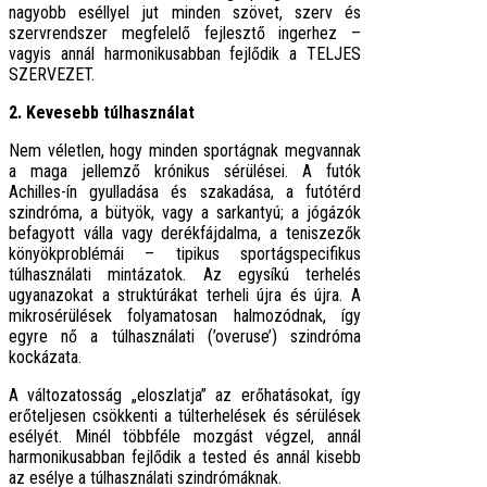
nagyobb eséllyel jut minden szövet, szerv és
szervrendszer megfelelő fejlesztő ingerhez –
vagyis annál harmonikusabban fejlődik a TELJES
SZERVEZET.
2. Kevesebb túlhasználat
Nem véletlen, hogy minden sportágnak megvannak
a maga jellemző krónikus sérülései. A futók
Achilles-ín gyulladása és szakadása, a futótérd
szindróma, a bütyök, vagy a sarkantyú; a jógázók
befagyott válla vagy derékfájdalma, a teniszezők
könyökproblémái – tipikus sportágspecifikus
túlhasználati mintázatok. Az egysíkú terhelés
ugyanazokat a struktúrákat terheli újra és újra. A
mikrosérülések folyamatosan halmozódnak, így
egyre nő a túlhasználati (’overuse’) szindróma
kockázata.
A változatosság „eloszlatja” az erőhatásokat, így
erőteljesen csökkenti a túlterhelések és sérülések
esélyét. Minél többféle mozgást végzel, annál
harmonikusabban fejlődik a tested és annál kisebb
az esélye a túlhasználati szindrómáknak.