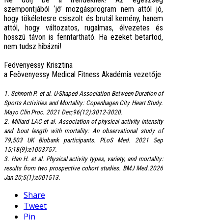
szempontjából ‘jó’ mozgásprogram nem attól jó,
hogy tökéletesre csiszolt és brutál kemény, hanem
attól, hogy változatos, rugalmas, élvezetes és
hosszú távon is fenntartható. Ha ezeket betartod,
nem tudsz hibázni!
Feövenyessy Krisztina
a Feövenyessy Medical Fitness Akadémia vezetője
1. Schnorh P. et al. U-Shaped Association Between Duration of
Sports Activities and Mortality: Copenhagen City Heart Study.
Mayo Clin Proc. 2021 Dec;96(12):3012-3020.
2. Millard LAC et al. Association of physical activity intensity
and bout length with mortality: An observational study of
79,503 UK Biobank participants. PLoS Med. 2021 Sep
15;18(9):e1003757.
3. Han H. et al. Physical activity types, variety, and mortality:
results from two prospective cohort studies. BMJ Med.2026
Jan 20;5(1):e001513.
Share
Tweet
Pin