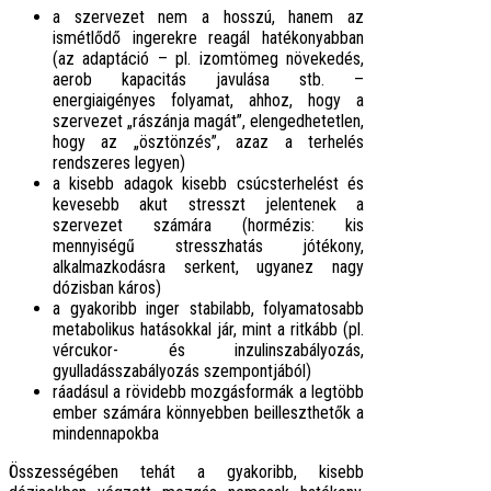
a szervezet nem a hosszú, hanem az
ismétlődő ingerekre reagál hatékonyabban
(az adaptáció – pl. izomtömeg növekedés,
aerob kapacitás javulása stb. –
energiaigényes folyamat, ahhoz, hogy a
szervezet „rászánja magát”, elengedhetetlen,
hogy az „ösztönzés”, azaz a terhelés
rendszeres legyen)
a kisebb adagok kisebb csúcsterhelést és
kevesebb akut stresszt jelentenek a
szervezet számára (hormézis: kis
mennyiségű stresszhatás jótékony,
alkalmazkodásra serkent, ugyanez nagy
dózisban káros)
a gyakoribb inger stabilabb, folyamatosabb
metabolikus hatásokkal jár, mint a ritkább (pl.
vércukor- és inzulinszabályozás,
gyulladásszabályozás szempontjából)
ráadásul a rövidebb mozgásformák a legtöbb
ember számára könnyebben beilleszthetők a
mindennapokba
Összességében tehát a gyakoribb, kisebb