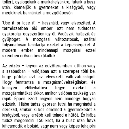
tollért, gyalogolunk a munkahelyünkre, futunk a busz
után, kiemeljük a gyermeket a kiságyból, vagy
meglöknek bennünket a mozgólépcsőn.
’Use it or lose it’ – használd, vagy elveszíted. A
természetben élő ember ezt nem tudatosan
gyakorolja: egyszerűen így él. Vadászik, halászik és
gyűjtöget. A mozgásai változatosak, ezáltal
folyamatosan fenntartja ezeket a képességeket. A
modern ember mindennapi mozgásai ezzel
szemben erősen beszűkültek.
Az edzés – legyen az edzőteremben, otthon vagy
a szabadban – valójában azt a szerepet tölti be,
hogy pótolja ezt az elveszett változatosságot.
Hogy fenntartsa a mozgásműveltségünket, és
könnyen előhívhatóvá tegye ezeket a
mozgásmintákat akkor, amikor valóban szükség van
rájuk. Éppen ezért nagyon nem mindegy, hogyan
edzünk. Hiába tudsz gyorsan futni, ha megrándul a
derekad, amikor ki kell emelned a gyermekedet a
kiságyból, vagy arrébb kell tolnod a hűtőt. És hiába
tudsz megemelni 150 kilót, ha a busz után futva
kificamodik a bokád, vagy nem vagy képes lehajolni