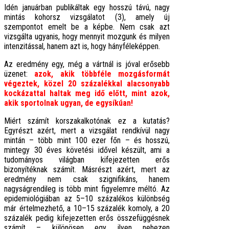
Idén januárban publikáltak egy hosszú távú, nagy
mintás kohorsz vizsgálatot (3), amely új
szempontot emelt be a képbe. Nem csak azt
vizsgálta ugyanis, hogy mennyit mozgunk és milyen
intenzitással, hanem azt is, hogy hányféleképpen.
Az eredmény egy, még a vártnál is jóval erősebb
üzenet:
azok, akik többféle mozgásformát
végeztek, közel 20 százalékkal alacsonyabb
kockázattal haltak meg idő előtt, mint azok,
akik sportolnak ugyan, de egysíkúan!
Miért számít korszakalkotónak ez a kutatás?
Egyrészt azért, mert a vizsgálat rendkívül nagy
mintán – több mint 100 ezer főn – és hosszú,
mintegy 30 éves követési idővel készült, ami a
tudományos világban kifejezetten erős
bizonyítéknak számít. Másrészt azért, mert az
eredmény nem csak szignifikáns, hanem
nagyságrendileg is több mint figyelemre méltó. Az
epidemiológiában az 5–10 százalékos különbség
már értelmezhető, a 10–15 százalék komoly, a 20
százalék pedig kifejezetten erős összefüggésnek
számít – különösen egy ilyen nehezen