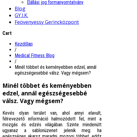
Elállási jog formanyomtatvány
Blog
GY.I.K.
Feövenyessy Gerincközpont
Cart
Kezdőlap
/
Medical Fitness Blog
/
Minél többet és keményebben edzel, annál
egészségesebbé válsz. Vagy mégsem?
Minél többet és keményebben
edzel, annál egészségesebbé
válsz. Vagy mégsem?
Kevés olyan terület van, ahol annyi elavult,
félrevezető információ halmozódott fel, mint a
mozgás és edzés világában. Szinte mindenütt
ugyanaz a sablonüzenet jelenik meg: ha
egészséges akarsz maradni, mozogj többet, eddz