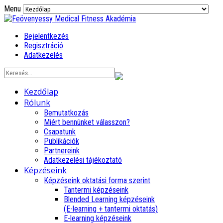
Menu
Bejelentkezés
Regisztráció
Adatkezelés
Kezdőlap
Rólunk
Bemutatkozás
Miért bennünket válasszon?
Csapatunk
Publikációk
Partnereink
Adatkezelési tájékoztató
Képzéseink
Képzéseink oktatási forma szerint
Tantermi képzéseink
Blended Learning képzéseink
(E-learning + tantermi oktatás)
E-learning képzéseink