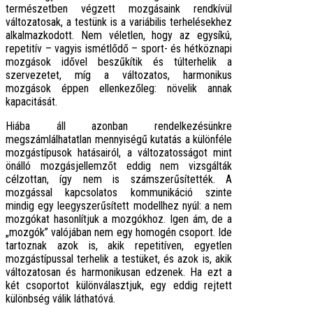
természetben végzett mozgásaink rendkívül
változatosak, a testünk is a variábilis terhelésekhez
alkalmazkodott. Nem véletlen, hogy az egysíkú,
repetitív – vagyis ismétlődő – sport- és hétköznapi
mozgások idővel beszűkítik és túlterhelik a
szervezetet, míg a változatos, harmonikus
mozgások éppen ellenkezőleg: növelik annak
kapacitását.
Hiába áll azonban rendelkezésünkre
megszámlálhatatlan mennyiségű kutatás a különféle
mozgástípusok hatásairól, a változatosságot mint
önálló mozgásjellemzőt eddig nem vizsgálták
célzottan, így nem is számszerűsítették. A
mozgással kapcsolatos kommunikáció szinte
mindig egy leegyszerűsített modellhez nyúl: a nem
mozgókat hasonlítjuk a mozgókhoz. Igen ám, de a
„mozgók” valójában nem egy homogén csoport. Ide
tartoznak azok is, akik repetitíven, egyetlen
mozgástípussal terhelik a testüket, és azok is, akik
változatosan és harmonikusan edzenek. Ha ezt a
két csoportot különválasztjuk, egy eddig rejtett
különbség válik láthatóvá.