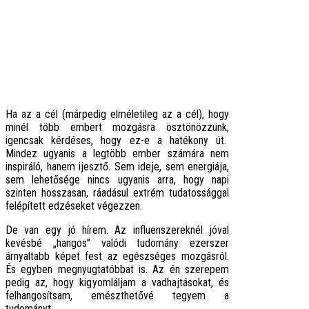
Ha az a cél (márpedig elméletileg az a cél), hogy
minél több embert mozgásra ösztönözzünk,
igencsak kérdéses, hogy ez-e a hatékony út.
Mindez ugyanis a legtöbb ember számára nem
inspiráló, hanem ijesztő. Sem ideje, sem energiája,
sem lehetősége nincs ugyanis arra, hogy napi
szinten hosszasan, ráadásul extrém tudatossággal
felépített edzéseket végezzen.
De van egy jó hírem. Az influenszereknél jóval
kevésbé „hangos” valódi tudomány ezerszer
árnyaltabb képet fest az egészséges mozgásról.
És egyben megnyugtatóbbat is. Az én szerepem
pedig az, hogy kigyomláljam a vadhajtásokat, és
felhangosítsam, emészthetővé tegyem a
tudományt.