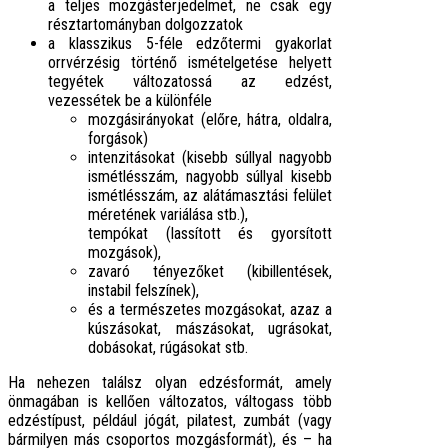
a teljes mozgásterjedelmet, ne csak egy
résztartományban dolgozzatok
a klasszikus 5-féle edzőtermi gyakorlat
orrvérzésig történő ismételgetése helyett
tegyétek változatossá az edzést,
vezessétek be a különféle
mozgásirányokat (előre, hátra, oldalra,
forgások)
intenzitásokat (kisebb súllyal nagyobb
ismétlésszám, nagyobb súllyal kisebb
ismétlésszám, az alátámasztási felület
méretének variálása stb.),
tempókat (lassított és gyorsított
mozgások),
zavaró tényezőket (kibillentések,
instabil felszínek),
és a természetes mozgásokat, azaz a
kúszásokat, mászásokat, ugrásokat,
dobásokat, rúgásokat stb.
Ha nehezen találsz olyan edzésformát, amely
önmagában is kellően változatos, váltogass több
edzéstípust, például jógát, pilatest, zumbát (vagy
bármilyen más csoportos mozgásformát), és – ha