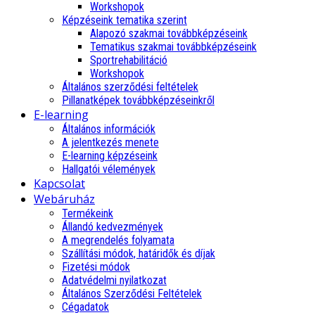
Workshopok
Képzéseink tematika szerint
Alapozó szakmai továbbképzéseink
Tematikus szakmai továbbképzéseink
Sportrehabilitáció
Workshopok
Általános szerződési feltételek
Pillanatképek továbbképzéseinkről
E-learning
Általános információk
A jelentkezés menete
E-learning képzéseink
Hallgatói vélemények
Kapcsolat
Webáruház
Termékeink
Állandó kedvezmények
A megrendelés folyamata
Szállítási módok, határidők és díjak
Fizetési módok
Adatvédelmi nyilatkozat
Általános Szerződési Feltételek
Cégadatok