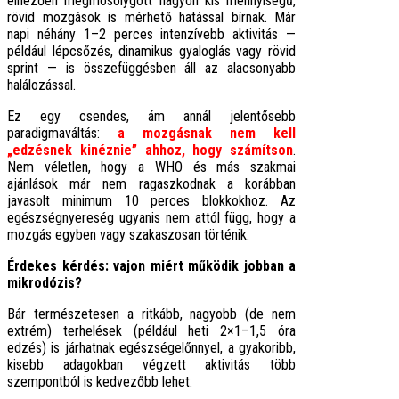
elnézően megmosolygott nagyon kis mennyiségű,
rövid mozgások is mérhető hatással bírnak. Már
napi néhány 1–2 perces intenzívebb aktivitás —
például lépcsőzés, dinamikus gyaloglás vagy rövid
sprint — is összefüggésben áll az alacsonyabb
halálozással.
Ez egy csendes, ám annál jelentősebb
paradigmaváltás:
a mozgásnak nem kell
„edzésnek kinéznie” ahhoz, hogy számítson
.
Nem véletlen, hogy a WHO és más szakmai
ajánlások már nem ragaszkodnak a korábban
javasolt minimum 10 perces blokkokhoz. Az
egészségnyereség ugyanis nem attól függ, hogy a
mozgás egyben vagy szakaszosan történik.
Érdekes kérdés: vajon miért működik jobban a
mikrodózis?
Bár természetesen a ritkább, nagyobb (de nem
extrém) terhelések (például heti 2×1–1,5 óra
edzés) is járhatnak egészségelőnnyel, a gyakoribb,
kisebb adagokban végzett aktivitás több
szempontból is kedvezőbb lehet: