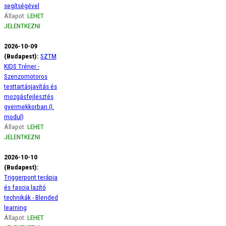
segítségével
Állapot:
LEHET
JELENTKEZNI
2026-10-09
(Budapest):
SZTM
KIDS Tréner -
Szenzomotoros
testtartásjavítás és
mozgásfejlesztés
gyermekkorban (I.
modul)
Állapot:
LEHET
JELENTKEZNI
2026-10-10
(Budapest):
Triggerpont terápia
és fascia lazító
technikák - Blended
learning
Állapot:
LEHET