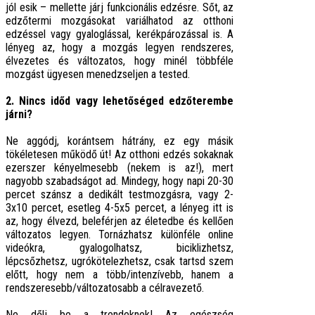
jól esik – mellette járj funkcionális edzésre. Sőt, az
edzőtermi mozgásokat variálhatod az otthoni
edzéssel vagy gyaloglással, kerékpározással is. A
lényeg az, hogy a mozgás legyen rendszeres,
élvezetes és változatos, hogy minél többféle
mozgást ügyesen menedzseljen a tested.
2. Nincs időd vagy lehetőséged edzőterembe
járni?
Ne aggódj, korántsem hátrány, ez egy másik
tökéletesen működő út! Az otthoni edzés sokaknak
ezerszer kényelmesebb (nekem is az!), mert
nagyobb szabadságot ad. Mindegy, hogy napi 20-30
percet szánsz a dedikált testmozgásra, vagy 2-
3x10 percet, esetleg 4-5x5 percet, a lényeg itt is
az, hogy élvezd, beleférjen az életedbe és kellően
változatos legyen. Tornázhatsz különféle online
videókra, gyalogolhatsz, biciklizhetsz,
lépcsőzhetsz, ugrókötelezhetsz, csak tartsd szem
előtt, hogy nem a több/intenzívebb, hanem a
rendszeresebb/változatosabb a célravezető.
Ne dőlj be a trendeknek! Az egészség