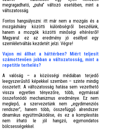
megragadható, „puha” változó esetében, mint a
változatosság.
Fontos hangsúlyozni: itt már nem a mozgás és a
mozgáshiány közötti különbségről beszélünk,
hanem a mozgók közötti minőségi eltérésről!
Magyarul: ez az eredmény jó eséllyel egy
szemléletváltás kezdetét jelzi. Végre!
Vajon mi állhat a háttérben? Miért teljesít
számottevően jobban a változatosság, mint a
repetitív terhelés?
A valóság – a közösségi médiában terjedő
leegyszerűsítő képekkel szemben – szinte mindig
összetett. A változatosság hatása sem vezethető
vissza egyetlen tényezőre, több, egymással
összefonódó mechanizmus eredménye. Ez nem
meglepő, a szervezetünk nem „egydimenziós
rendszer”, hanem több, összefüggő alrendszer
dinamikus együttműködése, és ez a komplexitás
nem írható le jól hangzó, egymondatos
bölcsességekkel.