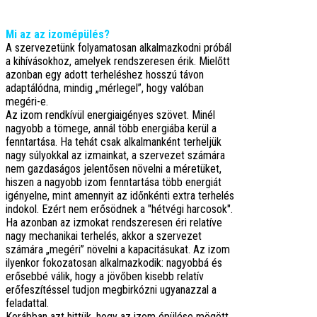
Mi az az izomépülés?
A szervezetünk folyamatosan alkalmazkodni próbál
a kihívásokhoz, amelyek rendszeresen érik. Mielőtt
azonban egy adott terheléshez hosszú távon
adaptálódna, mindig „mérlegel”, hogy valóban
megéri-e.
Az izom rendkívül energiaigényes szövet. Minél
nagyobb a tömege, annál több energiába kerül a
fenntartása. Ha tehát csak alkalmanként terheljük
nagy súlyokkal az izmainkat, a szervezet számára
nem gazdaságos jelentősen növelni a méretüket,
hiszen a nagyobb izom fenntartása több energiát
igényelne, mint amennyit az időnkénti extra terhelés
indokol. Ezért nem erősödnek a "hétvégi harcosok".
Ha azonban az izmokat rendszeresen éri relatíve
nagy mechanikai terhelés, akkor a szervezet
számára „megéri” növelni a kapacitásukat. Az izom
ilyenkor fokozatosan alkalmazkodik: nagyobbá és
erősebbé válik, hogy a jövőben kisebb relatív
erőfeszítéssel tudjon megbirkózni ugyanazzal a
feladattal.
Korábban azt hittük, hogy az izom épülése mögött