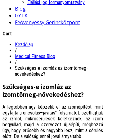
Elállási jog formanyomtatvány
Blog
GY.I.K.
Feövenyessy Gerincközpont
Cart
Kezdőlap
/
Medical Fitness Blog
/
Szükséges-e izomláz az izomtömeg-
növekedéshez?
Szükséges-e izomláz az
izomtömeg-növekedéshez?
A legtöbben úgy képzelik el az izomépítést, mint
egyfajta „roncsolás–javítás” folyamatot: széthajtjuk
az izmot, mikrosérülések keletkeznek, az izom
begyullad, majd a szervezet újjáépíti, méghozzá
úgy, hogy erősebb és nagyobb lesz, mint a sérülés
előtt. De a valóság ennél jóval árnyaltabb.