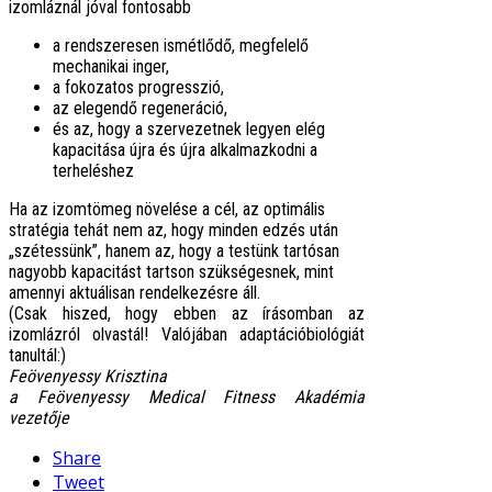
izomláznál jóval fontosabb
a rendszeresen ismétlődő, megfelelő
mechanikai inger,
a fokozatos progresszió,
az elegendő regeneráció,
és az, hogy a szervezetnek legyen elég
kapacitása újra és újra alkalmazkodni a
terheléshez
Ha az izomtömeg növelése a cél, az optimális
stratégia tehát nem az, hogy minden edzés után
„szétessünk”, hanem az, hogy a testünk tartósan
nagyobb kapacitást tartson szükségesnek, mint
amennyi aktuálisan rendelkezésre áll.
(Csak hiszed, hogy ebben az írásomban az
izomlázról olvastál! Valójában adaptációbiológiát
tanultál:)
Feövenyessy Krisztina
a Feövenyessy Medical Fitness Akadémia
vezetője
Share
Tweet