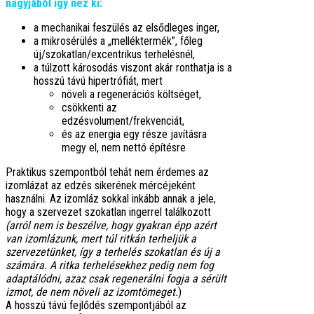
nagyjából így néz ki:
a mechanikai feszülés az elsődleges inger,
a mikrosérülés a „melléktermék”, főleg
új/szokatlan/excentrikus terhelésnél,
a túlzott károsodás viszont akár ronthatja is a
hosszú távú hipertrófiát, mert
növeli a regenerációs költséget,
csökkenti az
edzésvolument/frekvenciát,
és az energia egy része javításra
megy el, nem nettó építésre
Praktikus szempontból tehát nem érdemes az
izomlázat az edzés sikerének mércéjeként
használni. Az izomláz sokkal inkább annak a jele,
hogy a szervezet szokatlan ingerrel találkozott
(arról nem is beszélve, hogy gyakran épp azért
van izomlázunk, mert túl ritkán terheljük a
szervezetünket, így a terhelés szokatlan és új a
számára. A ritka terhelésekhez pedig nem fog
adaptálódni, azaz csak regenerálni fogja a sérült
izmot, de nem növeli az izomtömeget.
)
A hosszú távú fejlődés szempontjából az