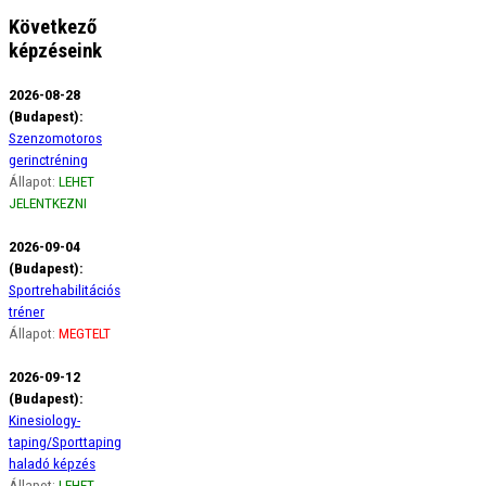
Következő
képzéseink
2026-08-28
(Budapest):
Szenzomotoros
gerinctréning
Állapot:
LEHET
JELENTKEZNI
2026-09-04
(Budapest):
Sportrehabilitációs
tréner
Állapot:
MEGTELT
2026-09-12
(Budapest):
Kinesiology-
taping/Sporttaping
haladó képzés
Állapot:
LEHET