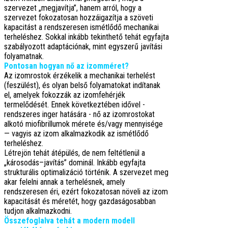
szervezet „megjavítja”, hanem arról, hogy a
szervezet fokozatosan hozzáigazítja a szöveti
kapacitást a rendszeresen ismétlődő mechanikai
terheléshez. Sokkal inkább tekinthető tehát egyfajta
szabályozott adaptációnak, mint egyszerű javítási
folyamatnak.
Pontosan hogyan nő az izomméret?
Az izomrostok érzékelik a mechanikai terhelést
(feszülést), és olyan belső folyamatokat indítanak
el, amelyek fokozzák az izomfehérjék
termelődését. Ennek következtében idővel -
rendszeres inger hatására - nő az izomrostokat
alkotó miofibrillumok mérete és/vagy mennyisége
— vagyis az izom alkalmazkodik az ismétlődő
terheléshez.
Létrejön tehát átépülés, de nem feltétlenül a
„károsodás–javítás” dominál. Inkább egyfajta
strukturális optimalizáció történik. A szervezet meg
akar felelni annak a terhelésnek, amely
rendszeresen éri, ezért fokozatosan növeli az izom
kapacitását és méretét, hogy gazdaságosabban
tudjon alkalmazkodni.
Összefoglalva tehát a modern modell