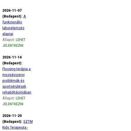
2026-11-07
(Budapest):
A
funkcionális
laborelemzés
alapjai
Állapot:
LEHET
JELENTKEZNI
2026-11-14
(Budapest):
Flossing terápia a
mozgásszervi
problémák és
sportsérülések
rehabilitációjában
Állapot:
LEHET
JELENTKEZNI
2026-11-20
(Budapest):
SZTM
Kids Terapeuta -