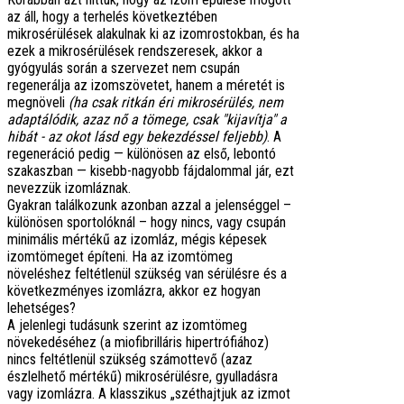
az áll, hogy a terhelés következtében
mikrosérülések alakulnak ki az izomrostokban, és ha
ezek a mikrosérülések rendszeresek, akkor a
gyógyulás során a szervezet nem csupán
regenerálja az izomszövetet, hanem a méretét is
megnöveli
(ha csak ritkán éri mikrosérülés, nem
adaptálódik, azaz nő a tömege, csak "kijavítja" a
hibát - az okot lásd egy bekezdéssel feljebb)
. A
regeneráció pedig — különösen az első, lebontó
szakaszban — kisebb-nagyobb fájdalommal jár, ezt
nevezzük izomláznak.
Gyakran találkozunk azonban azzal a jelenséggel –
különösen sportolóknál – hogy nincs, vagy csupán
minimális mértékű az izomláz, mégis képesek
izomtömeget építeni. Ha az izomtömeg
növeléshez feltétlenül szükség van sérülésre és a
következményes izomlázra, akkor ez hogyan
lehetséges?
A jelenlegi tudásunk szerint az izomtömeg
növekedéséhez (a miofibrilláris hipertrófiához)
nincs feltétlenül szükség számottevő (azaz
észlelhető mértékű) mikrosérülésre, gyulladásra
vagy izomlázra. A klasszikus „széthajtjuk az izmot