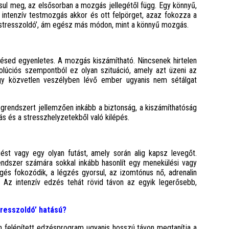
lósul meg, az elsősorban a mozgás jellegétől függ. Egy könnyű,
 intenzív testmozgás akkor és ott felpörget, azaz fokozza a
 ’stresszoldó’, ám egész más módon, mint a könnyű mozgás.
zésed egyenletes. A mozgás kiszámítható. Nincsenek hirtelen
volúciós szempontból ez olyan szituáció, amely azt üzeni az
gy közvetlen veszélyben lévő ember ugyanis nem sétálgat
grendszert jellemzően inkább a biztonság, a kiszámíthatóság
s és a stresszhelyzetekből való kilépés.
st vagy egy olyan futást, amely során alig kapsz levegőt.
dszer számára sokkal inkább hasonlít egy menekülési vagy
ngés fokozódik, a légzés gyorsul, az izomtónus nő, adrenalin
. Az intenzív edzés tehát rövid távon az egyik legerősebb,
tresszoldó’ hatású?
n felépített edzésprogram ugyanis hosszú távon megtanítja a