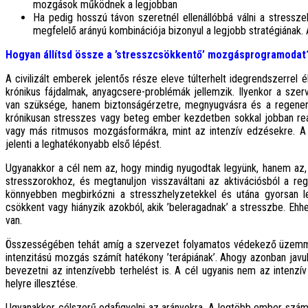
mozgások működnek a legjobban
Ha pedig hosszú távon szeretnél ellenállóbbá válni a stressz
megfelelő arányú kombinációja bizonyul a legjobb stratégiának. 
Hogyan állítsd össze a ’stresszcsökkentő’ mozgásprogramodat
A civilizált emberek jelentős része eleve túlterhelt idegrendszerrel él.
krónikus fájdalmak, anyagcsere-problémák jellemzik. Ilyenkor a sze
van szüksége, hanem biztonságérzetre, megnyugvásra és a regener
krónikusan stresszes vagy beteg ember kezdetben sokkal jobban reag
vagy más ritmusos mozgásformákra, mint az intenzív edzésekre. 
jelenti a leghatékonyabb első lépést.
Ugyanakkor a cél nem az, hogy mindig nyugodtak legyünk, hanem az,
stresszorokhoz, és megtanuljon visszaváltani az aktivációsból a 
könnyebben megbirkózni a stresszhelyzetekkel és utána gyorsan 
csökkent vagy hiányzik azokból, akik ’beleragadnak’ a stresszbe. Eh
van.
Összességében tehát amíg a szervezet folyamatos védekező üzemmód
intenzitású mozgás számít hatékony ’terápiának’. Ahogy azonban javul
bevezetni az intenzívebb terhelést is. A cél ugyanis nem az intenz
helyre illesztése.
Ugyanakkor célszerű odafigyelni az arányokra. A legtöbb ember szám