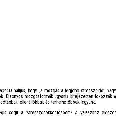
aponta halljuk, hogy „a mozgás a legjobb stresszoldó”, vagy
ltabb. Bizonyos mozgásformák ugyanis kifejezetten fokozzák a
odtabbak, ellenállóbbak és terhelhetőbbek legyünk.
is segít a ’stresszcsökkentésben’? A válaszhoz először