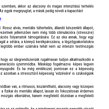
el szemben, akkor az alacsony és magas intenzitású terhelés
Az egyik megnyugtat, a másik pedig növeli a kapacitást
?
 Rossz alvás, mentális túlterhelés, állandó készenléti állapot,
rvezetnek jellemzően nem még több stimulációra (stresszre)
ációs folyamatok támogatására. Ez az oka annak, hogy egy
ál a sétára, a könnyű kerékpározásra, a légzőgyakorlatokra
A legtöbb ember számára tehát nem az intenzív testmozgás
 hogy az idegrendszerünk rugalmasan tudjon alkalmazkodni a
regenerációs üzemmódba. Másképp fogalmazva: képes legyen
lenyugodni. És ha még emlékszel, pontosan ez a képesség
hez azonban a stressztűrő képesség ’edzésére’ is szükségünk
ban van, a ritmusos, kiszámítható, alacsony vagy közepes
 a fizikai és mentális állapot, lassan és fokozatosan érdemes
ív mozgás elkerülése, hanem megfelelő dózisban a megfelelő
ára az az optimális, ha a mindennapi mozgás nagyobb részét