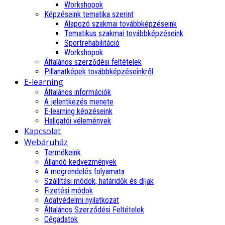
Workshopok
Képzéseink tematika szerint
Alapozó szakmai továbbképzéseink
Tematikus szakmai továbbképzéseink
Sportrehabilitáció
Workshopok
Általános szerződési feltételek
Pillanatképek továbbképzéseinkről
E-learning
Általános információk
A jelentkezés menete
E-learning képzéseink
Hallgatói vélemények
Kapcsolat
Webáruház
Termékeink
Állandó kedvezmények
A megrendelés folyamata
Szállítási módok, határidők és díjak
Fizetési módok
Adatvédelmi nyilatkozat
Általános Szerződési Feltételek
Cégadatok