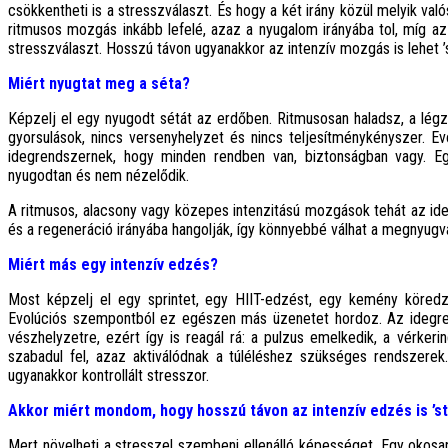
csökkentheti is a stresszválaszt. És hogy a két irány közül melyik va
ritmusos mozgás inkább lefelé, azaz a nyugalom irányába tol, míg az
stresszválaszt. Hosszú távon ugyanakkor az intenzív mozgás is lehet
Miért nyugtat meg a séta?
Képzelj el egy nyugodt sétát az erdőben. Ritmusosan haladsz, a lég
gyorsulások, nincs versenyhelyzet és nincs teljesítménykényszer. E
idegrendszernek, hogy minden rendben van, biztonságban vagy. E
nyugodtan és nem nézelődik.
A ritmusos, alacsony vagy közepes intenzitású mozgások tehát az ide
és a regeneráció irányába hangolják, így könnyebbé válhat a megnyugvá
Miért más egy intenzív edzés?
Most képzelj el egy sprintet, egy HIIT-edzést, egy kemény köredzé
Evolúciós szempontból ez egészen más üzenetet hordoz. Az idegren
vészhelyzetre, ezért így is reagál rá: a pulzus emelkedik, a vérkeri
szabadul fel, azaz aktiválódnak a túléléshez szükséges rendszerek
ugyanakkor kontrollált stresszor.
Akkor miért mondom, hogy hosszú távon az intenzív edzés is ’s
Mert növelheti a stresszel szembeni ellenálló képességet. Egy okosa