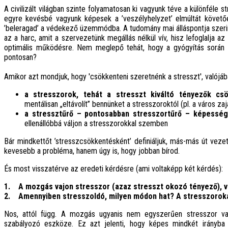
A civilizált világban szinte folyamatosan ki vagyunk téve a különféle
egyre kevésbé vagyunk képesek a ’veszélyhelyzet’ elmúltát követőe
’beleragad’ a védekező üzemmódba. A tudomány mai álláspontja szerin
az a harc, amit a szervezetünk megállás nélkül vív, hisz lefoglalja
optimális működésre. Nem meglepő tehát, hogy a gyógyítás során k
pontosan?
Amikor azt mondjuk, hogy 'csökkenteni szeretnénk a stresszt', valójáb
a stresszorok, tehát a stresszt kiváltó tényezők cs
mentálisan „eltávolít” bennünket a stresszoroktól (pl. a város za
a stressztűrő – pontosabban stresszortűrő – képesség
ellenállóbbá váljon a stresszorokkal szemben
Bár mindkettőt ’stresszcsökkentésként’ definiáljuk, más-más út veze
kevesebb a probléma, hanem úgy is, hogy jobban bírod.
És most visszatérve az eredeti kérdésre (ami voltaképp két kérdés):
1. A mozgás vajon stresszor (azaz stresszt okozó tényező), v
2. Amennyiben stresszoldó, milyen módon hat? A stresszorokat
Nos, attól függ. A mozgás ugyanis nem egyszerűen stresszor va
szabályozó eszköze. Ez azt jelenti, hogy képes mindkét irányba