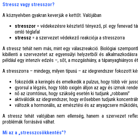
Stressz vagy stresszor?
A köznyelvben gyakran keverjük e kettőt. Valójában
stresszor
= védekezésre késztető tényező, pl. egy fenevad tá
omló téglafal
stressz
= a szervezet védekező reakciója a stresszorra
A stressz tehát nem más, mint egy válaszreakció. Biológiai szempont
kibillenti a szervezetet az egyensúlyi helyzetből és alkalmazkodásra
például egy intenzív edzés –, sőt, a mozgáshiány, a tápanyaghiányos ét
A stresszorra – mindegy, milyen típusú – az idegrendszer fokozott kés
fokozódik a keringés és emelkedik a pulzus, hogy több vér juss
gyorsul a légzés, hogy több oxigén álljon az agy és izmok rend
nő az izomtónus, hogy szükség esetén ki tudjunk „robbanni”
aktiválódik az idegrendszer, hogy erősebben tudjunk koncentráln
változik a hormonális, az emésztési és az anyagcsere működés,
A stressz tehát valójában nem ellenség, hanem a szervezet reflex
problémák forrásává válhat.
Mi az a „stresszcsökkentés”?