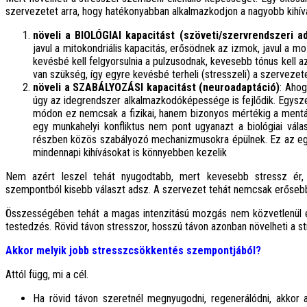
szervezetet arra, hogy hatékonyabban alkalmazkodjon a nagyobb kih
növeli a BIOLÓGIAI kapacitást (szöveti/szervrendszeri a
javul a mitokondriális kapacitás, erősödnek az izmok, javul a 
kevésbé kell felgyorsulnia a pulzusodnak, kevesebb tónus kell 
van szükség, így egyre kevésbé terheli (stresszeli) a szerveze
növeli a SZABÁLYOZÁSI kapacitást (neuroadaptáció)
: Ahog
úgy az idegrendszer alkalmazkodóképessége is fejlődik. Egysze
módon ez nemcsak a fizikai, hanem bizonyos mértékig a mentáli
egy munkahelyi konfliktus nem pont ugyanazt a biológiai válas
részben közös szabályozó mechanizmusokra épülnek. Ez az eg
mindennapi kihívásokat is könnyebben kezelik
Nem azért leszel tehát nyugodtabb, mert kevesebb stressz ér,
szempontból kisebb választ adsz. A szervezet tehát nemcsak erősebb
Összességében tehát a magas intenzitású mozgás nem közvetlenül és 
testedzés. Rövid távon stresszor, hosszú távon azonban növelheti a s
Akkor melyik jobb stresszcsökkentés szempontjából?
Attól függ, mi a cél.
Ha rövid távon szeretnél megnyugodni, regenerálódni, akkor a