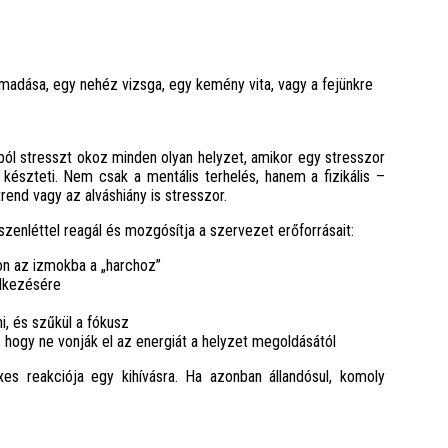
madása, egy nehéz vizsga, egy kemény vita, vagy a fejünkre
ból stresszt okoz minden olyan helyzet, amikor egy stresszor
 készteti. Nem csak a mentális terhelés, hanem a fizikális –
rend vagy az alváshiány is stresszor.
zenléttel reagál és mozgósítja a szervezet erőforrásait:
on az izmokba a „harchoz”
elkezésére
i, és szűkül a fókusz
 hogy ne vonják el az energiát a helyzet megoldásától
es reakciója egy kihívásra. Ha azonban állandósul, komoly