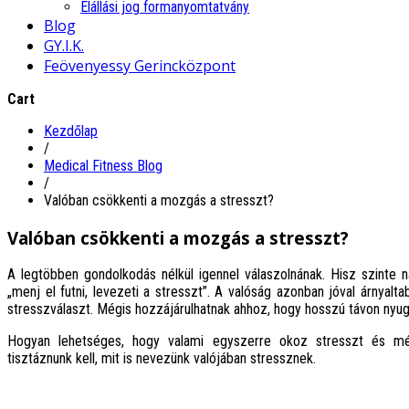
Elállási jog formanyomtatvány
Blog
GY.I.K.
Feövenyessy Gerincközpont
Cart
Kezdőlap
/
Medical Fitness Blog
/
Valóban csökkenti a mozgás a stresszt?
Valóban csökkenti a mozgás a stresszt?
A legtöbben gondolkodás nélkül igennel válaszolnának. Hisz szinte n
„menj el futni, levezeti a stresszt”. A valóság azonban jóval árnya
stresszválaszt. Mégis hozzájárulhatnak ahhoz, hogy hosszú távon nyug
Hogyan lehetséges, hogy valami egyszerre okoz stresszt és még
tisztáznunk kell, mit is nevezünk valójában stressznek.