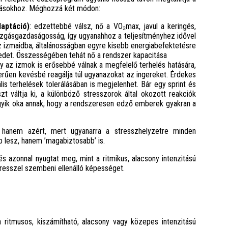
ívásokhoz. Méghozzá két módon:
daptáció)
: edzettebbé válsz, nő a VO₂max, javul a keringés,
mozgásgazdaságosság, így ugyanahhoz a teljesítményhez idővel
az izmaidba, általánosságban egyre kisebb energiabefektetésre
tedet. Összességében tehát nő a rendszer kapacitása
y az izmok is erősebbé válnak a megfelelő terhelés hatására,
rűen kevésbé reagálja túl ugyanazokat az ingereket. Érdekes
s terhelések tolerálásában is megjelenhet. Bár egy sprint és
zt váltja ki, a különböző stresszorok által okozott reakciók
yik oka annak, hogy a rendszeresen edző emberek gyakran a
 hanem azért, mert ugyanarra a stresszhelyzetre minden
 lesz, hanem ’magabiztosabb’ is.
azonnal nyugtat meg, mint a ritmikus, alacsony intenzitású
tresszel szembeni ellenálló képességet.
 ritmusos, kiszámítható, alacsony vagy közepes intenzitású