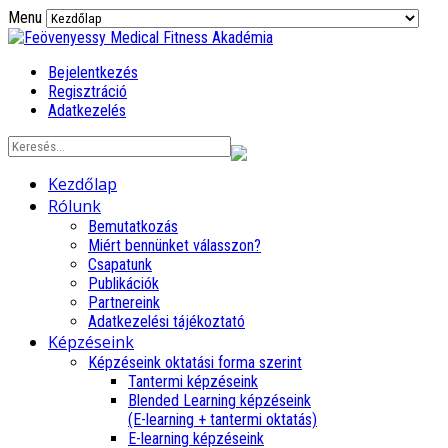
Menu
Bejelentkezés
Regisztráció
Adatkezelés
Kezdőlap
Rólunk
Bemutatkozás
Miért bennünket válasszon?
Csapatunk
Publikációk
Partnereink
Adatkezelési tájékoztató
Képzéseink
Képzéseink oktatási forma szerint
Tantermi képzéseink
Blended Learning képzéseink
(E-learning + tantermi oktatás)
E-learning képzéseink