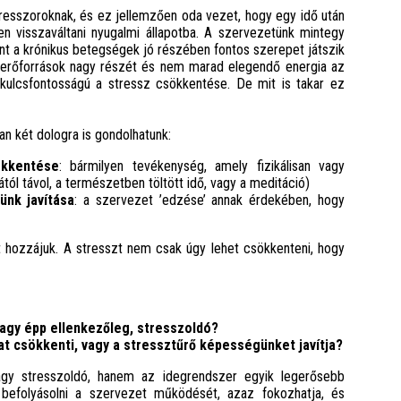
 stresszoroknak, és ez jellemzően oda vezet, hogy egy idő után
n visszaváltani nyugalmi állapotba. A szervezetünk mintegy
t a krónikus betegségek jó részében fontos szerepet játszik
 az erőforrások nagy részét és nem marad elegendő energia az
ulcsfontosságú a stressz csökkentése. De mit is takar ez
an két dologra is gondolhatunk:
ökkentése
: bármilyen tevékenység, amely fizikálisan vagy
jától távol, a természetben töltött idő, vagy a meditáció)
ünk javítása
: a szervezet ’edzése’ annak érdekében, hogy
t hozzájuk. A stresszt nem csak úgy lehet csökkenteni, hogy
agy épp ellenkezőleg, stresszoldó?
 csökkenti, vagy a stressztűrő képességünket javítja?
gy stresszoldó, hanem az idegrendszer egyik legerősebb
 befolyásolni a szervezet működését, azaz fokozhatja, és