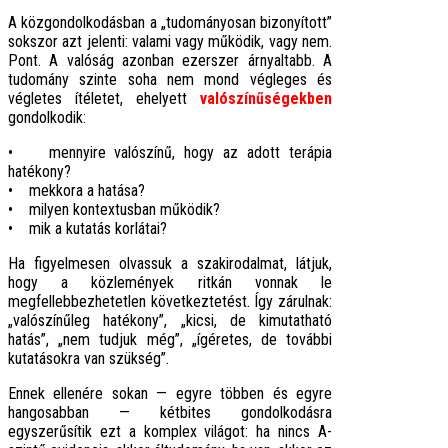
A közgondolkodásban a „tudományosan bizonyított”
sokszor azt jelenti: valami vagy működik, vagy nem.
Pont. A valóság azonban ezerszer árnyaltabb. A
tudomány szinte soha nem mond végleges és
végletes ítéletet, ehelyett
valószínűségekben
gondolkodik:
• mennyire valószínű, hogy az adott terápia
hatékony?
• mekkora a hatása?
• milyen kontextusban működik?
• mik a kutatás korlátai?
Ha figyelmesen olvassuk a szakirodalmat, látjuk,
hogy a közlemények ritkán vonnak le
megfellebbezhetetlen következtetést. Így zárulnak:
„valószínűleg hatékony”, „kicsi, de kimutatható
hatás”, „nem tudjuk még”, „ígéretes, de további
kutatásokra van szükség”.
Ennek ellenére sokan — egyre többen és egyre
hangosabban — kétbites gondolkodásra
egyszerűsítik ezt a komplex világot: ha nincs A-