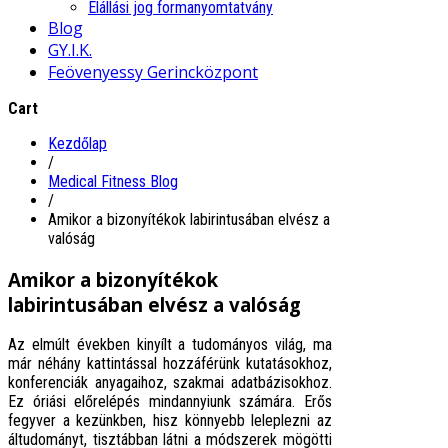
Elállási jog formanyomtatvány
Blog
GY.I.K.
Feövenyessy Gerincközpont
Cart
Kezdőlap
/
Medical Fitness Blog
/
Amikor a bizonyítékok labirintusában elvész a
valóság
Amikor a bizonyítékok
labirintusában elvész a valóság
Az elmúlt években kinyílt a tudományos világ, ma
már néhány kattintással hozzáférünk kutatásokhoz,
konferenciák anyagaihoz, szakmai adatbázisokhoz.
Ez óriási előrelépés mindannyiunk számára. Erős
fegyver a kezünkben, hisz könnyebb leleplezni az
áltudományt, tisztábban látni a módszerek mögötti