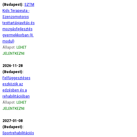
(Budapest):
SZTM
Kids Terapeuta -
Szenzomotoros
testtartásjavítás és
mozgásfejlesztés
gyermekkorban (II.
modul)
Állapot:
LEHET
JELENTKEZNI
2026-11-28
(Budapest):
Felfüggesztéses
eszközök az
edzésben és a
rehabilitációban
Állapot:
LEHET
JELENTKEZNI
2027-01-08
(Budapest):
Sportrehabilitációs