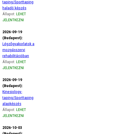
taping/Sporttaping
haladó képzés
Állapot:
LEHET
JELENTKEZNI
2026-09-19
(Budapest):
Légzőgyakorlatok a
mozgásszervi
rehabilitációban
Állapot:
LEHET
JELENTKEZNI
2026-09-19
(Budapest):
Kinesiology-
taping/Sporttaping
alapképzés
Állapot:
LEHET
JELENTKEZNI
2026-10-03
(Budapest):