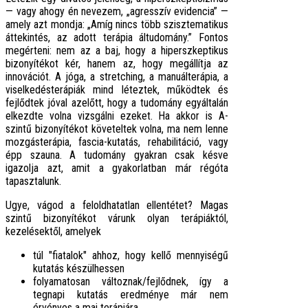
— vagy ahogy én nevezem, „agresszív evidencia” —
amely azt mondja: „Amíg nincs több szisztematikus
áttekintés, az adott terápia áltudomány.” Fontos
megérteni: nem az a baj, hogy a hiperszkeptikus
bizonyítékot kér, hanem az, hogy megállítja az
innovációt. A jóga, a stretching, a manuálterápia, a
viselkedésterápiák mind léteztek, működtek és
fejlődtek jóval azelőtt, hogy a tudomány egyáltalán
elkezdte volna vizsgálni ezeket. Ha akkor is A-
szintű bizonyítékot követeltek volna, ma nem lenne
mozgásterápia, fascia-kutatás, rehabilitáció, vagy
épp szauna. A tudomány gyakran csak késve
igazolja azt, amit a gyakorlatban már régóta
tapasztalunk.
Ugye, vágod a feloldhatatlan ellentétet? Magas
szintű bizonyítékot várunk olyan terápiáktól,
kezelésektől, amelyek
túl "fiatalok" ahhoz, hogy kellő mennyiségű
kutatás készülhessen
folyamatosan változnak/fejlődnek, így a
tegnapi kutatás eredménye már nem
érvényes a mai terápiára