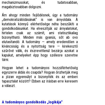
mechanizmusokat, és tudatosabban,
magabiztosabban dolgozni.
Ám ahogy minden fejlődésnek, úgy a tudomány
„demokratizálódásának” is van árnyoldala. A
kutatások könnyű elérhetősége néha beszűkíti a
gondolkodásunkat. Ha elveszítjük az árnyalatokat,
hirtelen csak az számít, ami statisztikailag
bizonyítható. Minden más gyanús, sőt ab ovo
elutasítandó. A tudomány — amely eredendően a
kíváncsiság és a nyitottság tere — kirekesztő
szűrővé válik, és észrevétlenül bezárja azokat a
kapukat, amelyeket épp hogy szélesre szeretne
tárni.
Hogyan lehet a tudományos hozzáférhetőség
egyszerre áldás és csapda? Hogyan őrizhetjük meg
a józan egyensúlyt a bizonyíték és az emberi
tapasztalat között? Ebben az írásban erre keresem
a választ.
A tudományos gondolkodás „logikája”