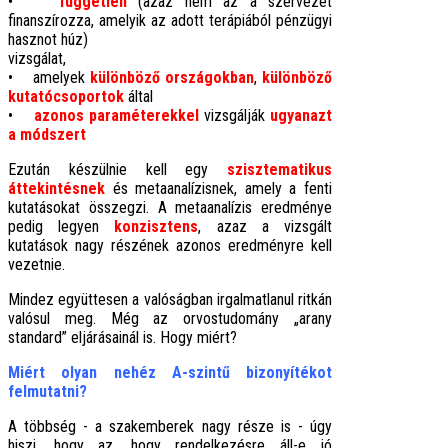
•
független
(azaz nem az a szervezet
finanszírozza, amelyik az adott terápiából pénzügyi
hasznot húz)
vizsgálat,
• amelyek
különböző országokban
,
különböző
kutatócsoportok
által
•
azonos paraméterekkel
vizsgálják
ugyanazt
a módszert
Ezután készülnie kell egy
szisztematikus
áttekintésnek
és metaanalízisnek, amely a fenti
kutatásokat összegzi. A metaanalízis eredménye
pedig legyen
konzisztens
, azaz a vizsgált
kutatások nagy részének azonos eredményre kell
vezetnie.
Mindez együttesen a valóságban irgalmatlanul ritkán
valósul meg. Még az orvostudomány „arany
standard” eljárásainál is. Hogy miért?
Miért olyan nehéz A-szintű bizonyítékot
felmutatni?
A többség - a szakemberek nagy része is - úgy
hiszi, hogy az, hogy rendelkezésre áll-e jó