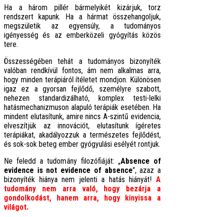
Ha a három pillér bármelyikét kizárjuk, torz
rendszert kapunk. Ha a hármat összehangoljuk,
megszületik az egyensúly, a tudományos
igényesség és az emberközeli gyógyítás közös
tere.
Összességében tehát a tudományos bizonyíték
valóban rendkívül fontos, ám nem alkalmas arra,
hogy minden terápiáról ítéletet mondjon. Különösen
igaz ez a gyorsan fejlődő, személyre szabott,
nehezen standardizálható, komplex testi-lelki
hatásmechanizmuson alapuló terápiák esetében. Ha
mindent elutasítunk, amire nincs A-szintű evidencia,
elveszítjük az innovációt, elutasítunk ígéretes
terápiákat, akadályozzuk a természetes fejlődést,
és sok-sok beteg ember gyógyulási esélyét rontjuk.
Ne feledd a tudomány filozófiáját: „
Absence of
evidence is not evidence of absence
”, azaz a
bizonyíték hiánya nem jelenti a hatás hiányát!
A
tudomány nem arra való, hogy bezárja a
gondolkodást, hanem arra, hogy kinyissa a
világot.