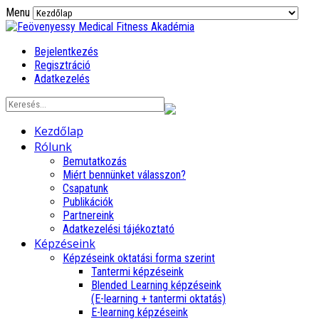
Menu
Bejelentkezés
Regisztráció
Adatkezelés
Kezdőlap
Rólunk
Bemutatkozás
Miért bennünket válasszon?
Csapatunk
Publikációk
Partnereink
Adatkezelési tájékoztató
Képzéseink
Képzéseink oktatási forma szerint
Tantermi képzéseink
Blended Learning képzéseink
(E-learning + tantermi oktatás)
E-learning képzéseink