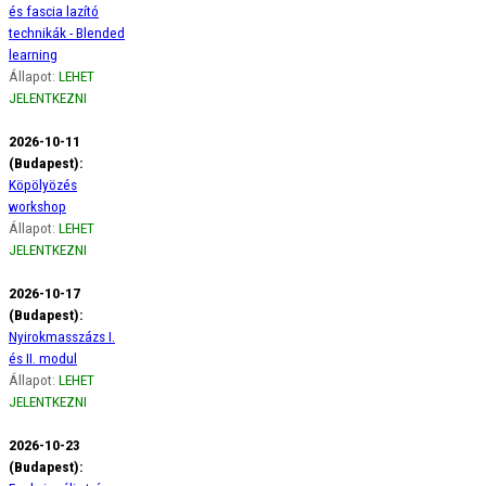
és fascia lazító
technikák - Blended
learning
Állapot:
LEHET
JELENTKEZNI
2026-10-11
(Budapest):
Köpölyözés
workshop
Állapot:
LEHET
JELENTKEZNI
2026-10-17
(Budapest):
Nyirokmasszázs I.
és II. modul
Állapot:
LEHET
JELENTKEZNI
2026-10-23
(Budapest):