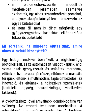
a bio-pszicho-szociális modellnek
megfelelően jellemzően személyre
szabottak, így nincs sztenderdizált protokoll,
amelynek alapján könnyű lenne összevetni az
egyes kutatásokat
és nem áll, nem is állhat mögöttük egy
gyógyszergyárhoz hasonlóan elképesztően
tőkeerős befektető
Mi történik, ha mindent elutasítunk, amire
nincs A-szintű bizonyíték?
Egy hideg, rendkívül beszűkült, a végtelenségig
protokollizált, azaz automatizált világot kapunk, ahol
szinte csak gyógyszerek és műtétek maradnak,
eltűnik a fizioterápia jó része, eltűnnek a manuális
terápiák, eltűnik a multimodális fájdalomkezelés, az
innováció, és eltűnnek a holisztikus szemléletek
(testi-lelki egység, neurofiziológia, viselkedési
faktorok).
A gyógyításhoz jóval árnyaltabb gondolkodásra van
szükség. Az emberi test nem mechanikus. A
rehabilitáció nem gyógyszeradagolás. A fájdalom