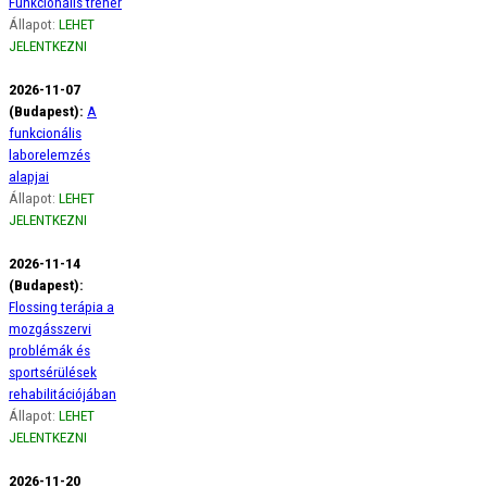
Funkcionális tréner
Állapot:
LEHET
JELENTKEZNI
2026-11-07
(Budapest):
A
funkcionális
laborelemzés
alapjai
Állapot:
LEHET
JELENTKEZNI
2026-11-14
(Budapest):
Flossing terápia a
mozgásszervi
problémák és
sportsérülések
rehabilitációjában
Állapot:
LEHET
JELENTKEZNI
2026-11-20