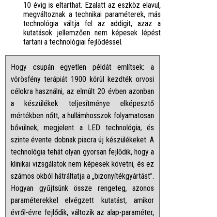
10 évig is eltarthat. Ezalatt az eszköz elavul,
megváltoznak a technikai paraméterek, más
technológia váltja fel az addigit, azaz a
kutatások jellemzően nem képesek lépést
tartani a technológiai fejlődéssel.
Hogy csupán egyetlen példát említsek: a
vörösfény terápiát 1900 körül kezdték orvosi
célokra használni, az elmúlt 20 évben azonban
a készülékek teljesítménye elképesztő
mértékben nőtt, a hullámhosszok folyamatosan
bővülnek, megjelent a LED technológia, és
szinte évente dobnak piacra új készülékeket. A
technológia tehát olyan gyorsan fejlődik, hogy a
klinikai vizsgálatok nem képesek követni, és ez
számos okból hátráltatja a „bizonyítékgyártást”.
Hogyan gyűjtsünk össze rengeteg, azonos
paraméterekkel elvégzett kutatást, amikor
évről-évre fejlődik, változik az alap-paraméter,