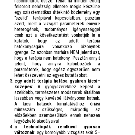
hasonlíthatók össze. Tehát ha minden eddig
felsorolt nehézség ellenére mégis készülne
egy szisztematikus áttekintő közlemény egy
"szelíd" terápiával kapcsolatban, pusztán
azért, mert a vizsgált paraméterek ennyire
heterogének, tudományos igényességgel
csak azt a következtetést vonhatják le a
kutatók, hogy az adott terápia
hatékonyságára vonatkozó bizonyíték
gyenge. Ez azonban marhára NEM jelenti azt,
hogy a terápia nem hatékony. Pusztán annyit
jelent, hogy annyira különbözőek a
paraméterek, hogy egész egyszerűen nem
lehet összevetni az egyes kutatásokat.
egy adott terápia hatása gyakran kicsi–
közepes
: A gyógyszerekhez képest a
szelídebb, természetes módszerek általában
lassabban vagy kevésbé látványosan hatnak.
A kicsi hatások kimutatásához óriási
mintaszám szükséges, márpedig az
előzőekben szembesültünk ennek nehezen
legyőzhető akadályaival
a technológiák rendkívül gyorsan
változnak
: egy komolyabb vizsgálat akár 5–