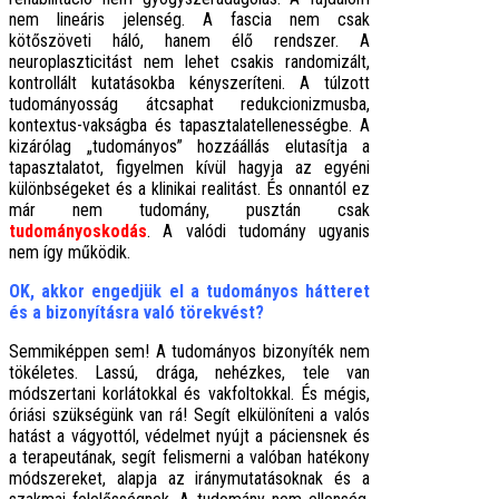
nem lineáris jelenség. A fascia nem csak
kötőszöveti háló, hanem élő rendszer. A
neuroplaszticitást nem lehet csakis randomizált,
kontrollált kutatásokba kényszeríteni. A túlzott
tudományosság átcsaphat redukcionizmusba,
kontextus-vakságba és tapasztalatellenességbe. A
kizárólag „tudományos” hozzáállás elutasítja a
tapasztalatot, figyelmen kívül hagyja az egyéni
különbségeket és a klinikai realitást. És onnantól ez
már nem tudomány, pusztán csak
tudományoskodás
. A valódi tudomány ugyanis
nem így működik.
OK, akkor engedjük el a tudományos hátteret
és a bizonyításra való törekvést?
Semmiképpen sem! A tudományos bizonyíték nem
tökéletes. Lassú, drága, nehézkes, tele van
módszertani korlátokkal és vakfoltokkal. És mégis,
óriási szükségünk van rá! Segít elkülöníteni a valós
hatást a vágyottól, védelmet nyújt a páciensnek és
a terapeutának, segít felismerni a valóban hatékony
módszereket, alapja az iránymutatásoknak és a