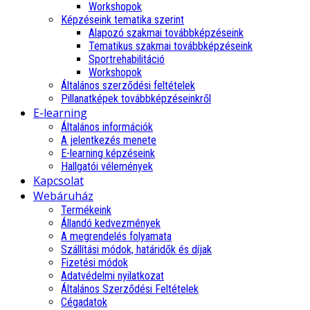
Workshopok
Képzéseink tematika szerint
Alapozó szakmai továbbképzéseink
Tematikus szakmai továbbképzéseink
Sportrehabilitáció
Workshopok
Általános szerződési feltételek
Pillanatképek továbbképzéseinkről
E-learning
Általános információk
A jelentkezés menete
E-learning képzéseink
Hallgatói vélemények
Kapcsolat
Webáruház
Termékeink
Állandó kedvezmények
A megrendelés folyamata
Szállítási módok, határidők és díjak
Fizetési módok
Adatvédelmi nyilatkozat
Általános Szerződési Feltételek
Cégadatok