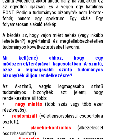
szintű evidencia, akkor áltudomány, ha van, akkor ez
az egyetlen igazság. És a végén egy hatalmas
PONT. Pedig a tudományos bizonyíték nem fekete-
fehér, hanem egy spektrum. Egy skála. Egy
folyamatosan alakuló térkép.
A kérdés az, hogy vajon miért nehéz (vagy inkább
lehetetlen?) egyértelmű és megfellebbezhetetlen
tudományos következtetéseket levonni.
Mi kell(ene) ahhoz, hogy egy
módszerrel/terápiával kapcsolatban A-szintű,
azaz a legmagasabb szintű tudományos
bizonyíték álljon rendelkezésre?
Az A-szintű, vagyis legmagasabb szintű
tudományos bizonyíték azt jelenti, hogy
rendelkezésre áll több:
•
nagy mintás
(több száz vagy több ezer
résztvevős),
•
randomizált
(véletlensorsolással csoportokra
osztott),
•
placebo-kontrollos
(álkezeléssel
összehasonlított)