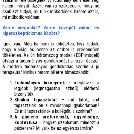
szakmai felelősségnek. A tudomány nem ellenség,
hanem iránytű. Azért van rá szükségünk, hogy ne
csak azt tudjuk, mi tűnik működőnek, hanem azt is,
mi működik valóban.
Van-e megoldás? Van-e középút vakhit és
hiperszkepticizmus között?
Igen, van. Még ha nem is tökéletes, hisz tudjuk,
hogy a világ, és benne az ember is eredendően
tökéletlen. Az ún. háromszög modell (EBP-modell)
ötvözi a tudományos gondolkodást a józan ésszel.
A modern tudományos gondolkodás szerint a jó
terapeuta/ klinikus három pillérre támaszkodik:
Tudományos bizonyíték
- méghozzá a
legjobb (legmagasabb szintű) elérhető
bizonyíték
Klinikai tapasztalat
– mit látok, mit
tapasztalok én a mindennapi gyakorlatban?
És mit tapasztalnak a kollégák, a szakma?
A páciens preferenciái, egyedisége,
kontextusa
– hogyan szabhatom mindezt a
páciensre? Mi válik be az egyén számára?