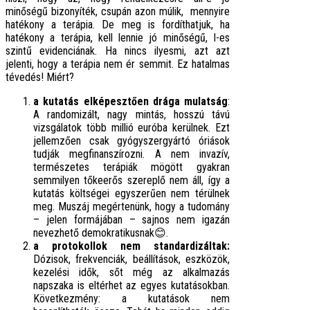
minőségű bizonyíték, csupán azon múlik, mennyire
hatékony a terápia. De meg is fordíthatjuk, ha
hatékony a terápia, kell lennie jó minőségű, I-es
szintű evidenciának. Ha nincs ilyesmi, azt azt
jelenti, hogy a terápia nem ér semmit. Ez hatalmas
tévedés! Miért?
a kutatás elképesztően drága mulatság
:
A randomizált, nagy mintás, hosszú távú
vizsgálatok több millió euróba kerülnek. Ezt
jellemzően csak gyógyszergyártó óriások
tudják megfinanszírozni. A nem invazív,
természetes terápiák mögött gyakran
semmilyen tőkeerős szereplő nem áll, így a
kutatás költségei egyszerűen nem térülnek
meg. Muszáj megértenünk, hogy a tudomány
– jelen formájában – sajnos nem igazán
nevezhető demokratikusnak😊.
a protokollok nem standardizáltak:
Dózisok, frekvenciák, beállítások, eszközök,
kezelési idők, sőt még az alkalmazás
napszaka is eltérhet az egyes kutatásokban.
Következmény: a kutatások nem