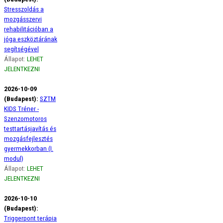
Stresszoldás a
mozgásszervi
rehabilitációban a
jóga eszköztárának
segítségével
Állapot:
LEHET
JELENTKEZNI
2026-10-09
(Budapest):
SZTM
KIDS Tréner -
Szenzomotoros
testtartásjavítás és
mozgásfejlesztés
gyermekkorban (I.
modul)
Állapot:
LEHET
JELENTKEZNI
2026-10-10
(Budapest):
Triggerpont terápia