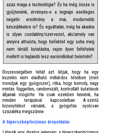
azaz maga a technológia? És ha még össze is
gyűjtenénk, érvényes-e a tegnapi esetleges
negatív eredmény a mai, modernebb
készülékekre is? És egyáltalán, még ha akadna
is olyan csodalény/szervezet, aki/amely van
annyira altruista, hogy befektet egy soha meg
nem térülő kutatásba, vajon ilyen feltételek
mellett is hajlandó lesz eurómilliókat beletolni?
Összességében tehát azt látjuk, hogy ha egy
kezelés nem eladható milliárdos tételben (mint
mondjuk egy gyógyszer), ritka, hogy komoly, nagy
mintás független, randomizált, kontrollált kutatások
álljanak mögötte. Ha csak ezekben hinnénk, ha
minden terápiával kapcsolatban A-szintű
bizonyítékot várnánk, a gyógyítás nyolcvan
százaléka megszűnne.
A hiperszkepticizmus árnyoldalai
Létezik egy divatos jelenség, a hiperszkepticizmus