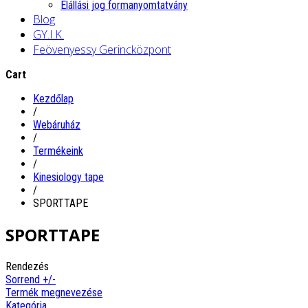
Elállási jog formanyomtatvány
Blog
GY.I.K.
Feövenyessy Gerincközpont
Cart
Kezdőlap
/
Webáruház
/
Termékeink
/
Kinesiology tape
/
SPORTTAPE
SPORTTAPE
Rendezés
Sorrend +/-
Termék megnevezése
Kategória