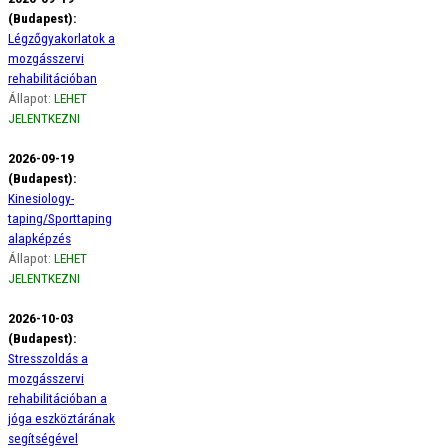
(Budapest):
Légzőgyakorlatok a
mozgásszervi
rehabilitációban
Állapot:
LEHET
JELENTKEZNI
2026-09-19
(Budapest):
Kinesiology-
taping/Sporttaping
alapképzés
Állapot:
LEHET
JELENTKEZNI
2026-10-03
(Budapest):
Stresszoldás a
mozgásszervi
rehabilitációban a
jóga eszköztárának
segítségével