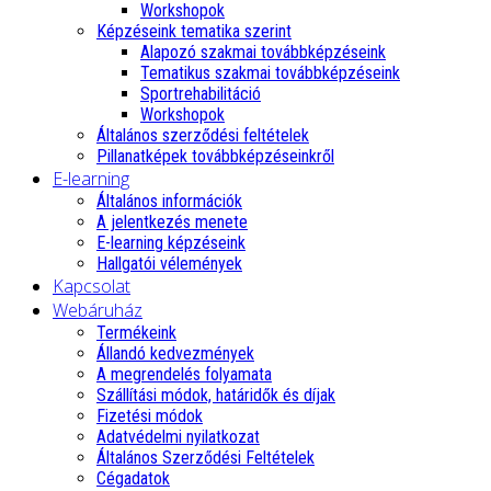
Workshopok
Képzéseink tematika szerint
Alapozó szakmai továbbképzéseink
Tematikus szakmai továbbképzéseink
Sportrehabilitáció
Workshopok
Általános szerződési feltételek
Pillanatképek továbbképzéseinkről
E-learning
Általános információk
A jelentkezés menete
E-learning képzéseink
Hallgatói vélemények
Kapcsolat
Webáruház
Termékeink
Állandó kedvezmények
A megrendelés folyamata
Szállítási módok, határidők és díjak
Fizetési módok
Adatvédelmi nyilatkozat
Általános Szerződési Feltételek
Cégadatok