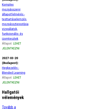
Komplex
mozgásszervi
állapotfelmérés -
testtartáselemzés,
mozgássztereotípia
vizsgálatok,
funkcionális- és
izomtesztek
Állapot:
LEHET
JELENTKEZNI
2027-03-20
(Budapest):
Hegkezelés -
Blended Learning
Állapot:
LEHET
JELENTKEZNI
Hallgatói
vélemények
Ági
Tovább a