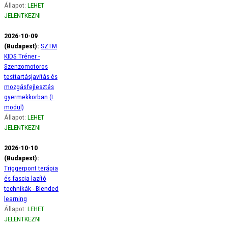
Állapot:
LEHET
JELENTKEZNI
2026-10-09
(Budapest):
SZTM
KIDS Tréner -
Szenzomotoros
testtartásjavítás és
mozgásfejlesztés
gyermekkorban (I.
modul)
Állapot:
LEHET
JELENTKEZNI
2026-10-10
(Budapest):
Triggerpont terápia
és fascia lazító
technikák - Blended
learning
Állapot:
LEHET
JELENTKEZNI