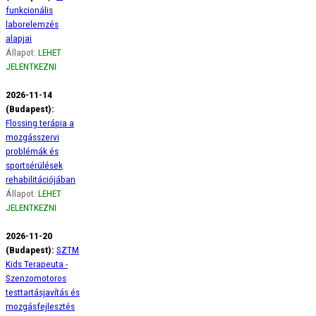
funkcionális
laborelemzés
alapjai
Állapot:
LEHET
JELENTKEZNI
2026-11-14
(Budapest):
Flossing terápia a
mozgásszervi
problémák és
sportsérülések
rehabilitációjában
Állapot:
LEHET
JELENTKEZNI
2026-11-20
(Budapest):
SZTM
Kids Terapeuta -
Szenzomotoros
testtartásjavítás és
mozgásfejlesztés