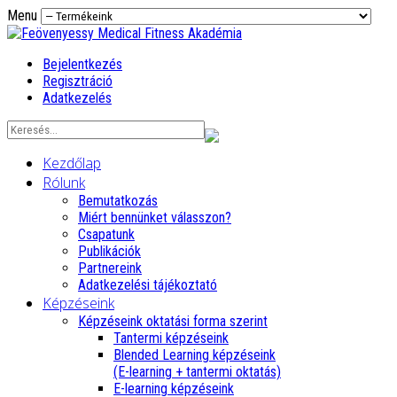
Menu
Bejelentkezés
Regisztráció
Adatkezelés
Kezdőlap
Rólunk
Bemutatkozás
Miért bennünket válasszon?
Csapatunk
Publikációk
Partnereink
Adatkezelési tájékoztató
Képzéseink
Képzéseink oktatási forma szerint
Tantermi képzéseink
Blended Learning képzéseink
(E-learning + tantermi oktatás)
E-learning képzéseink