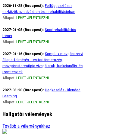
2026-11-28 (Budapest):
Felfüggesztéses
eszközök az edzésben és a rehabilitációban
Állapot:
LEHET JELENTKEZNI
2027-01-08 (Budapest):
Sportrehabilitációs
tréner
Állapot:
LEHET JELENTKEZNI
2027-01-16 (Budapest):
Komplex mozgásszervi
állapotfelmérés - testtartáselemzés,
mozgássztereotípia vizsgálatok, funkcionális- és
izomtesztek
Állapot:
LEHET JELENTKEZNI
2027-03-20 (Budapest):
Hegkezelés - Blended
Learning
Állapot:
LEHET JELENTKEZNI
Hallgatói vélemények
Ági
Tovább a véleményekhez
Szeretném szivből jövő hálámat kifejezni a