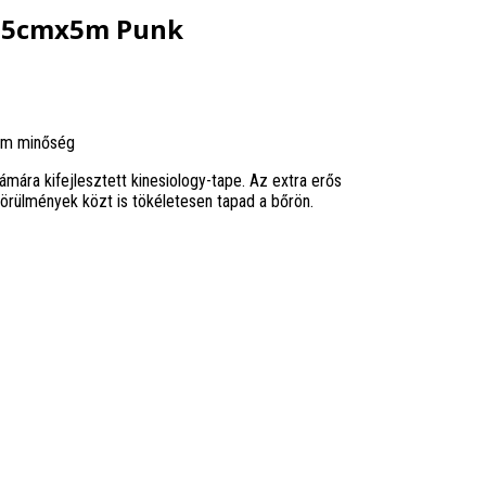
e 5cmx5m Punk
um minőség
ra kifejlesztett kinesiology-tape. Az extra erős
rülmények közt is tökéletesen tapad a bőrön.