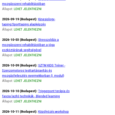
mozgásszervi rehabilitációban
Állapot:
LEHET JELENTKEZNI
2026-09-19 (Budapest):
Kinesiology-
taping/Sporttaping alapképzés
Állapot:
LEHET JELENTKEZNI
2026-10-03 (Budapest):
Stresszoldás a
mozgásszervi rehabilitációban a jóga
eszköztárának segítségével
Állapot:
LEHET JELENTKEZNI
2026-10-09 (Budapest):
SZTM KIDS Tréner -
Szenzomotoros testtartásjavítás és
mozgásfejlesztés gyermekkorban (I. modul)
Állapot:
LEHET JELENTKEZNI
2026-10-10 (Budapest):
Triggerpont terápia és
fascia lazító technikák - Blended learning
Állapot:
LEHET JELENTKEZNI
2026-10-11 (Budapest):
Köpölyözés workshop