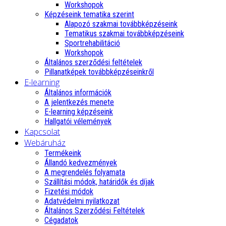
Workshopok
Képzéseink tematika szerint
Alapozó szakmai továbbképzéseink
Tematikus szakmai továbbképzéseink
Sportrehabilitáció
Workshopok
Általános szerződési feltételek
Pillanatképek továbbképzéseinkről
E-learning
Általános információk
A jelentkezés menete
E-learning képzéseink
Hallgatói vélemények
Kapcsolat
Webáruház
Termékeink
Állandó kedvezmények
A megrendelés folyamata
Szállítási módok, határidők és díjak
Fizetési módok
Adatvédelmi nyilatkozat
Általános Szerződési Feltételek
Cégadatok