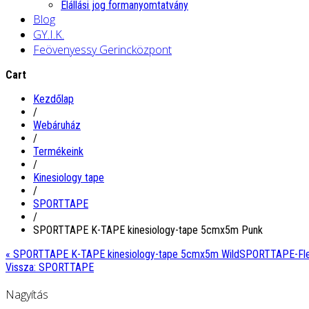
Elállási jog formanyomtatvány
Blog
GY.I.K.
Feövenyessy Gerincközpont
Cart
Kezdőlap
/
Webáruház
/
Termékeink
/
Kinesiology tape
/
SPORTTAPE
/
SPORTTAPE K-TAPE kinesiology-tape 5cmx5m Punk
« SPORTTAPE K-TAPE kinesiology-tape 5cmx5m Wild
SPORTTAPE-Flex
Vissza: SPORTTAPE
Nagyítás