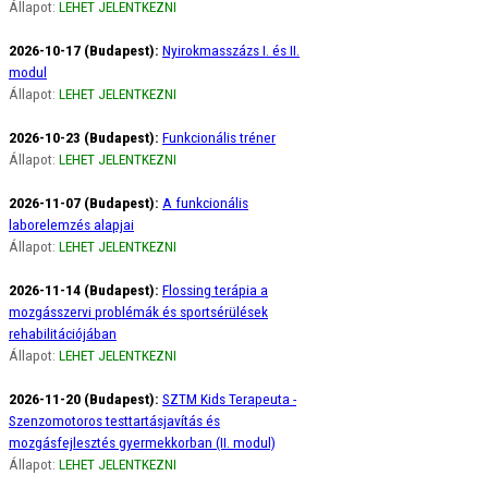
Állapot:
LEHET JELENTKEZNI
2026-10-17 (Budapest):
Nyirokmasszázs I. és II.
modul
Állapot:
LEHET JELENTKEZNI
2026-10-23 (Budapest):
Funkcionális tréner
Állapot:
LEHET JELENTKEZNI
2026-11-07 (Budapest):
A funkcionális
laborelemzés alapjai
Állapot:
LEHET JELENTKEZNI
2026-11-14 (Budapest):
Flossing terápia a
mozgásszervi problémák és sportsérülések
rehabilitációjában
Állapot:
LEHET JELENTKEZNI
2026-11-20 (Budapest):
SZTM Kids Terapeuta -
Szenzomotoros testtartásjavítás és
mozgásfejlesztés gyermekkorban (II. modul)
Állapot:
LEHET JELENTKEZNI