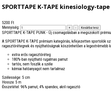
SPORTTAPE K-TAPE kinesiology-tap
5200 Ft
Mennyiség:
SPORTTAPE K-TAPE PUNK - Új csomagolásban a megszokott prémi
A SPORTTAPE K-TAPE prémium kategóriás, kifejezetten sportolók számá
ragasztórétegnek és nyújthatóságnak köszönhetően a legextrémebb kö
extra erős ragasztóréteg
180%-ban nyújtható rugalmas pamut
tartós, nem foszlik a széle
kémiai hatóanyagot nem tartalmaz
Szélessége: 5 cm
Hossza: 5 m
Összetétel: 96% pamut, 4% spandex, akril ragasztó