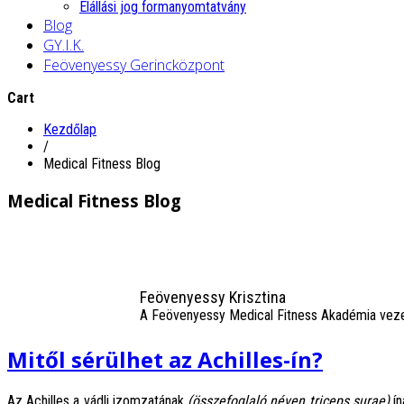
Elállási jog formanyomtatvány
Blog
GY.I.K.
Feövenyessy Gerincközpont
Cart
Kezdőlap
/
Medical Fitness Blog
Medical Fitness Blog
Feövenyessy Krisztina
A Feövenyessy Medical Fitness Akadémia vez
Mitől sérülhet az Achilles-ín?
Az Achilles a vádli izomzatának
(összefoglaló néven triceps surae)
ín