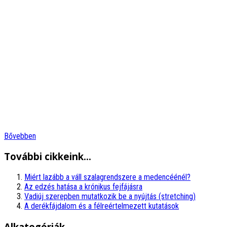
Bővebben
További cikkeink...
Miért lazább a váll szalagrendszere a medencéénél?
Az edzés hatása a krónikus fejfájásra
Vadiúj szerepben mutatkozik be a nyújtás (stretching)
A derékfájdalom és a félreértelmezett kutatások
Alkategóriák