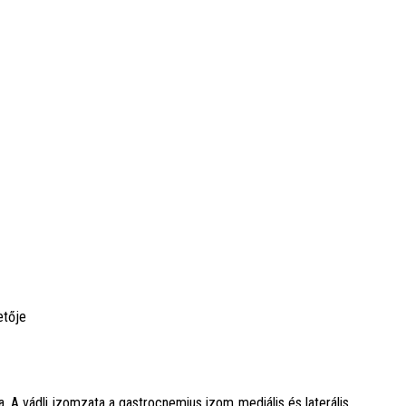
etője
a. A vádli izomzata a gastrocnemius izom mediális és laterális