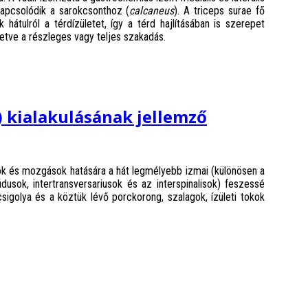
 kapcsolódik a sarokcsonthoz (
calcaneus
). A triceps surae fő
k hátulról a térdízületet, így a térd hajlításában is szerepet
illetve a részleges vagy teljes szakadás.
 kialakulásának jellemző
tok és mozgások hatására a hát legmélyebb izmai (különösen a
dusok, intertransversariusok és az interspinalisok) feszessé
golya és a köztük lévő porckorong, szalagok, ízületi tokok