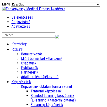
Menu
Bejelentkezés
Regisztráció
Adatkezelés
Kezdőlap
Rólunk
Bemutatkozás
Miért bennünket válasszon?
Csapatunk
Publikációk
Partnereink
Adatkezelési tájékoztató
Képzéseink
Képzéseink oktatási forma szerint
Tantermi képzéseink
Blended Learning képzéseink
(E-learning + tantermi oktatás)
E-learning képzéseink