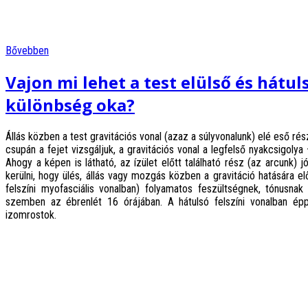
Bővebben
Vajon mi lehet a test elülső és hátul
különbség oka?
Állás közben a test gravitációs vonal (azaz a súlyvonalunk) elé eső ré
csupán a fejet vizsgáljuk, a gravitációs vonal a legfelső nyakcsigolya
Ahogy a képen is látható, az ízület előtt található rész (az arcunk) 
kerülni, hogy ülés, állás vagy mozgás közben a gravitáció hatására e
felszíni myofasciális vonalban) folyamatos feszültségnek, tónusnak 
szemben az ébrenlét 16 órájában. A hátulsó felszíni vonalban épp
izomrostok.