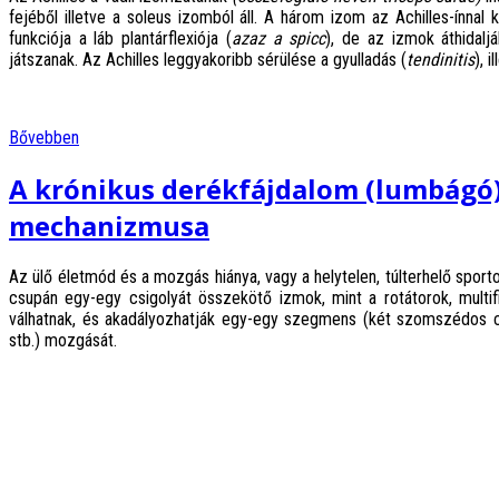
fejéből illetve a soleus izomból áll. A három izom az Achilles-ínnal
funkciója a láb plantárflexiója (
azaz a spicc
), de az izmok áthidaljá
játszanak. Az Achilles leggyakoribb sérülése a gyulladás (
tendinitis
), 
Bővebben
A krónikus derékfájdalom (lumbágó)
mechanizmusa
Az ülő életmód és a mozgás hiánya, vagy a helytelen, túlterhelő spor
csupán egy-egy csigolyát összekötő izmok, mint a rotátorok, multifi
válhatnak, és akadályozhatják egy-egy szegmens (két szomszédos csi
stb.) mozgását.