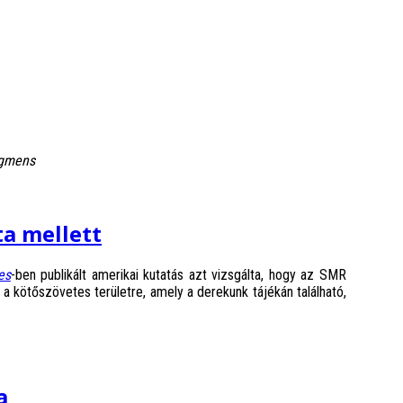
egmens
a mellett
es
-ben publikált amerikai kutatás azt vizsgálta, hogy az SMR
 a kötőszövetes területre, amely a derekunk tájékán található,
a