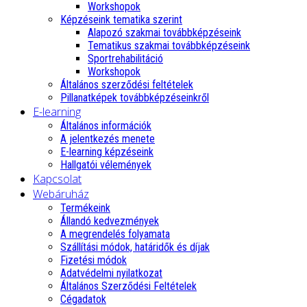
Workshopok
Képzéseink tematika szerint
Alapozó szakmai továbbképzéseink
Tematikus szakmai továbbképzéseink
Sportrehabilitáció
Workshopok
Általános szerződési feltételek
Pillanatképek továbbképzéseinkről
E-learning
Általános információk
A jelentkezés menete
E-learning képzéseink
Hallgatói vélemények
Kapcsolat
Webáruház
Termékeink
Állandó kedvezmények
A megrendelés folyamata
Szállítási módok, határidők és díjak
Fizetési módok
Adatvédelmi nyilatkozat
Általános Szerződési Feltételek
Cégadatok