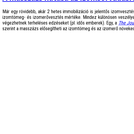
Már egy rövidebb, akár 2 hetes immobilizáció is jelentős izomvesztést
izomtömeg- és izomerővesztés mértéke. Mindez különösen veszélyes 
végezhetnek terheléses edzéseket (pl. idős emberek). Egy, a
The Jou
szerint a masszázs elősegítheti az izomtömeg és az izomerő növeked