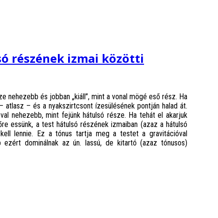
só részének izmai közötti
sze nehezebb és jobban „kiáll”, mint a vonal mögé eső rész. Ha
 – atlasz – és a nyakszirtcsont ízesülésének pontján halad át.
jóval nehezebb, mint fejünk hátulsó része. Ha tehát el akarjuk
lőre essünk, a test hátulsó részének izmaiban (azaz a hátulsó
kell lennie. Ez a tónus tartja meg a testet a gravitációval
 ezért dominálnak az ún. lassú, de kitartó (azaz tónusos)