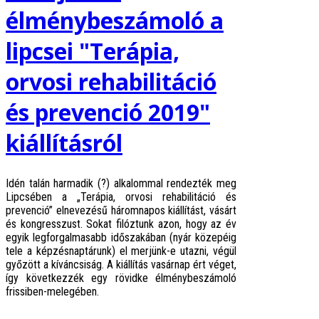
élménybeszámoló a
lipcsei "Terápia,
orvosi rehabilitáció
és prevenció 2019"
kiállításról
Idén talán harmadik (?) alkalommal rendezték meg
Lipcsében a „Terápia, orvosi rehabilitáció és
prevenció” elnevezésű háromnapos kiállítást, vásárt
és kongresszust. Sokat filóztunk azon, hogy az év
egyik legforgalmasabb időszakában (nyár közepéig
tele a képzésnaptárunk) el merjünk-e utazni, végül
győzött a kíváncsiság. A kiállítás vasárnap ért véget,
így következzék egy rövidke élménybeszámoló
frissiben-melegében.