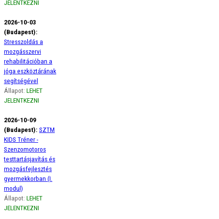
JELENTKEZNI
2026-10-03
(Budapest):
Stresszoldás a
mozgásszervi
rehabilitációban a
jóga eszköztárának
segítségével
Állapot:
LEHET
JELENTKEZNI
2026-10-09
(Budapest):
SZTM
KIDS Tréner -
Szenzomotoros
testtartásjavítás és
mozgásfejlesztés
gyermekkorban (I.
modul)
Állapot:
LEHET
JELENTKEZNI