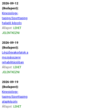
2026-09-12
(Budapest):
Kinesiology-
taping/Sporttaping
haladó képzés
Állapot:
LEHET
JELENTKEZNI
2026-09-19
(Budapest):
Légzőgyakorlatok a
mozgásszervi
rehabilitációban
Állapot:
LEHET
JELENTKEZNI
2026-09-19
(Budapest):
Kinesiology-
taping/Sporttaping
alapképzés
Állapot:
LEHET