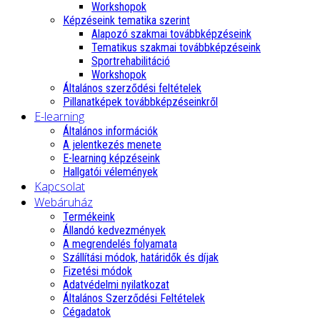
Workshopok
Képzéseink tematika szerint
Alapozó szakmai továbbképzéseink
Tematikus szakmai továbbképzéseink
Sportrehabilitáció
Workshopok
Általános szerződési feltételek
Pillanatképek továbbképzéseinkről
E-learning
Általános információk
A jelentkezés menete
E-learning képzéseink
Hallgatói vélemények
Kapcsolat
Webáruház
Termékeink
Állandó kedvezmények
A megrendelés folyamata
Szállítási módok, határidők és díjak
Fizetési módok
Adatvédelmi nyilatkozat
Általános Szerződési Feltételek
Cégadatok