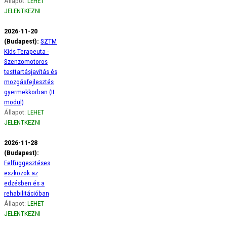
Állapot:
LEHET
JELENTKEZNI
2026-11-20
(Budapest):
SZTM
Kids Terapeuta -
Szenzomotoros
testtartásjavítás és
mozgásfejlesztés
gyermekkorban (II.
modul)
Állapot:
LEHET
JELENTKEZNI
2026-11-28
(Budapest):
Felfüggesztéses
eszközök az
edzésben és a
rehabilitációban
Állapot:
LEHET
JELENTKEZNI