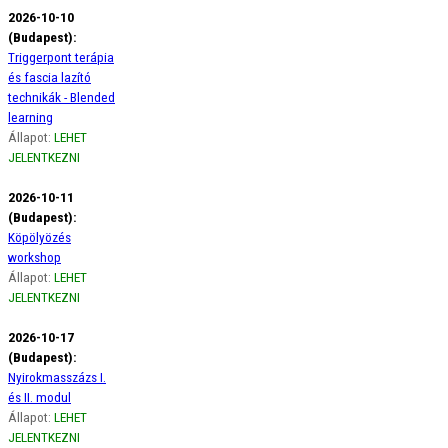
2026-10-10
(Budapest):
Triggerpont terápia
és fascia lazító
technikák - Blended
learning
Állapot:
LEHET
JELENTKEZNI
2026-10-11
(Budapest):
Köpölyözés
workshop
Állapot:
LEHET
JELENTKEZNI
2026-10-17
(Budapest):
Nyirokmasszázs I.
és II. modul
Állapot:
LEHET
JELENTKEZNI