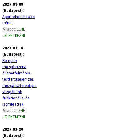
2027-01-08
(Budapest):
Sportrehabilitációs
tréner
Állapot:
LEHET
JELENTKEZNI
2027-01-16
(Budapest):
Komplex
mozgásszervi
állapotfelmérés -
testtartáselemzés,
mozgássztereotípia
vizsgálatok,
funkcionális- és
izomtesztek
Állapot:
LEHET
JELENTKEZNI
2027-03-20
(Budapest):