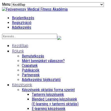
Menu
Bejelentkezés
Regisztráció
Adatkezelés
Kezdőlap
Rólunk
Bemutatkozás
Miért bennünket válasszon?
Csapatunk
Publikációk
Partnereink
Adatkezelési tájékoztató
Képzéseink
Képzéseink oktatási forma szerint
Tantermi képzéseink
Blended Learning képzéseink
(E-learning + tantermi oktatás)
E-learning képzéseink