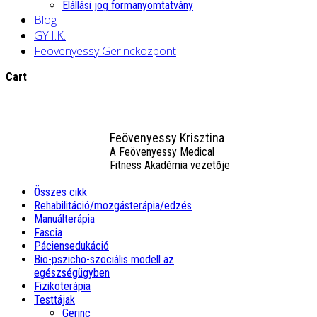
Elállási jog formanyomtatvány
Blog
GY.I.K.
Feövenyessy Gerincközpont
Cart
Feövenyessy Krisztina
A Feövenyessy Medical
Fitness Akadémia vezetője
Összes cikk
Rehabilitáció/mozgásterápia/edzés
Manuálterápia
Fascia
Páciensedukáció
Bio-pszicho-szociális modell az
egészségügyben
Fizikoterápia
Testtájak
Gerinc