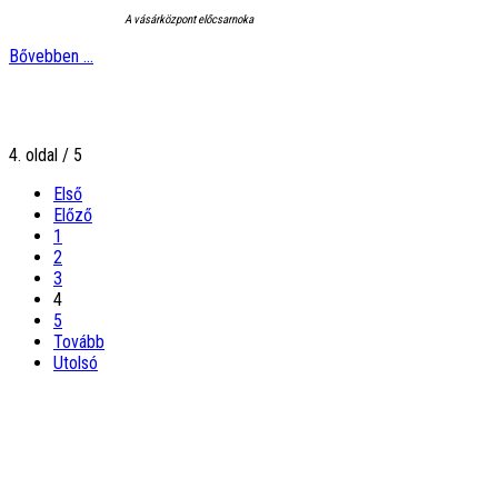
A vásárközpont előcsarnoka
Bővebben ...
4. oldal / 5
Első
Előző
1
2
3
4
5
Tovább
Utolsó