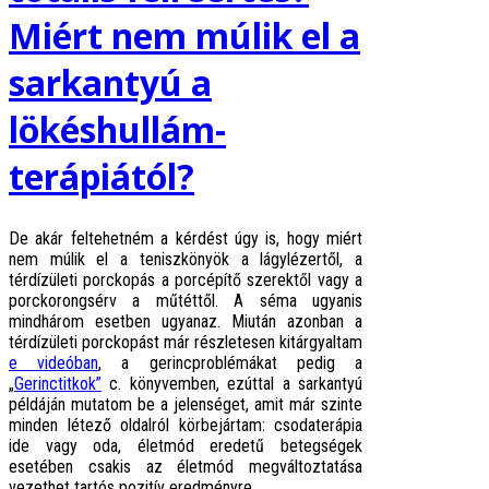
Miért nem múlik el a
sarkantyú a
lökéshullám-
terápiától?
De akár feltehetném a kérdést úgy is, hogy miért
nem múlik el a teniszkönyök a lágylézertől, a
térdízületi porckopás a porcépítő szerektől vagy a
porckorongsérv a műtéttől. A séma ugyanis
mindhárom esetben ugyanaz. Miután azonban a
térdízületi porckopást már részletesen kitárgyaltam
e videóban
, a gerincproblémákat pedig a
„
Gerinctitkok”
c. könyvemben, ezúttal a sarkantyú
példáján mutatom be a jelenséget, amit már szinte
minden létező oldalról körbejártam: csodaterápia
ide vagy oda, életmód eredetű betegségek
esetében csakis az életmód megváltoztatása
vezethet tartós pozitív eredményre.