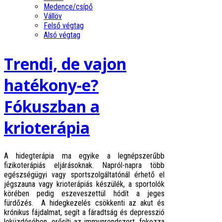
Medence/csípő
Vállöv
Felső végtag
Alsó végtag
Trendi, de vajon
hatékony-e?
Fókuszban a
krioterápia
A hidegterápia ma egyike a legnépszerűbb
fizikoterápiás eljárásoknak. Napról-napra több
egészségügyi vagy sportszolgáltatónál érhető el
jégszauna vagy krioterápiás készülék, a sportolók
körében pedig eszeveszettül hódít a jeges
fürdőzés. A hidegkezelés csökkenti az akut és
krónikus fájdalmat, segít a fáradtság és depresszió
leküzdésében, erősíti az immunrendszert, fokozza