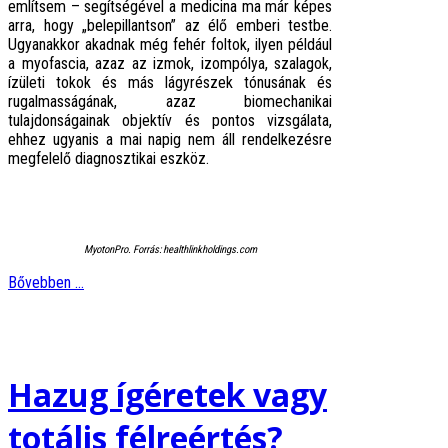
említsem – segítségével a medicina ma már képes
arra, hogy „belepillantson” az élő emberi testbe.
Ugyanakkor akadnak még fehér foltok, ilyen például
a myofascia, azaz az izmok, izompólya, szalagok,
ízületi tokok és más lágyrészek tónusának és
rugalmasságának, azaz biomechanikai
tulajdonságainak objektív és pontos vizsgálata,
ehhez ugyanis a mai napig nem áll rendelkezésre
megfelelő diagnosztikai eszköz.
MyotonPro. Forrás: healthlinkholdings.com
Bővebben ...
Hazug ígéretek vagy
totális félreértés?