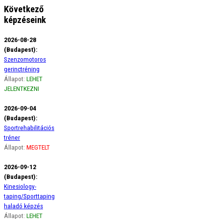
Következő
képzéseink
2026-08-28
(Budapest):
Szenzomotoros
gerinctréning
Állapot:
LEHET
JELENTKEZNI
2026-09-04
(Budapest):
Sportrehabilitációs
tréner
Állapot:
MEGTELT
2026-09-12
(Budapest):
Kinesiology-
taping/Sporttaping
haladó képzés
Állapot:
LEHET