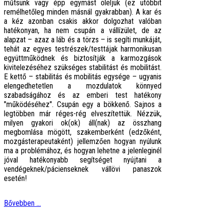
műtsünk vagy épp egymást öleljük (ez utóbbit
remélhetőleg minden másnál gyakrabban). A kar és
a kéz azonban csakis akkor dolgozhat valóban
hatékonyan, ha nem csupán a vállízület, de az
alapzat – azaz a láb és a törzs – is segíti munkáját,
tehát az egyes testrészek/testtájak harmonikusan
együttműködnek és biztosítják a karmozgások
kivitelezéséhez szükséges stabilitást és mobilitást.
E kettő – stabilitás és mobilitás egysége – ugyanis
elengedhetetlen a mozdulatok könnyed
szabadságához és az emberi test hatékony
"működéséhez". Csupán egy a bökkenő. Sajnos a
legtöbben már réges-rég elveszítettük. Nézzük,
milyen gyakori ok(ok) áll(nak) az összhang
megbomlása mögött, szakemberként (edzőként,
mozgásterapeutaként) jellemzően hogyan nyúlunk
ma a problémához, és hogyan lehetne a jelenleginél
jóval hatékonyabb segítséget nyújtani a
vendégeknek/pácienseknek vállövi panaszok
esetén!
Bővebben ...