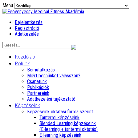
Menu
Bejelentkezés
Regisztráció
Adatkezelés
Kezdőlap
Rólunk
Bemutatkozás
Miért bennünket válasszon?
Csapatunk
Publikációk
Partnereink
Adatkezelési tájékoztató
Képzéseink
Képzéseink oktatási forma szerint
Tantermi képzéseink
Blended Learning képzéseink
(E-learning + tantermi oktatás)
E-learning képzéseink