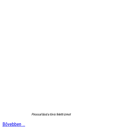
Pirossal lásd a tövis feletti izmot
Bővebben ...