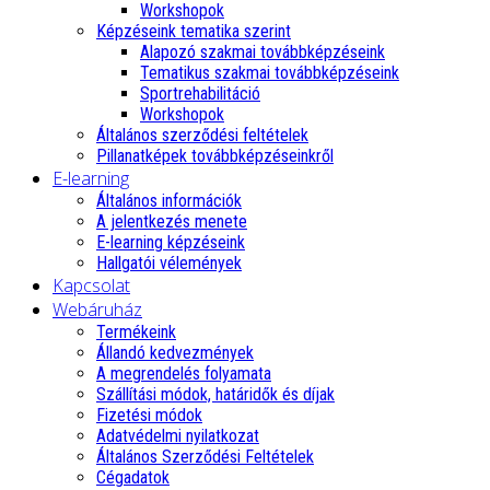
Workshopok
Képzéseink tematika szerint
Alapozó szakmai továbbképzéseink
Tematikus szakmai továbbképzéseink
Sportrehabilitáció
Workshopok
Általános szerződési feltételek
Pillanatképek továbbképzéseinkről
E-learning
Általános információk
A jelentkezés menete
E-learning képzéseink
Hallgatói vélemények
Kapcsolat
Webáruház
Termékeink
Állandó kedvezmények
A megrendelés folyamata
Szállítási módok, határidők és díjak
Fizetési módok
Adatvédelmi nyilatkozat
Általános Szerződési Feltételek
Cégadatok