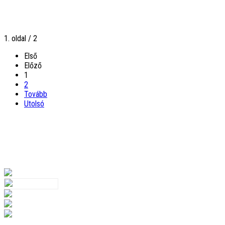
1. oldal / 2
Első
Előző
1
2
Tovább
Utolsó