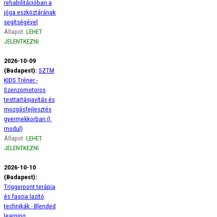
rehabilitációban a
jóga eszköztárának
segítségével
Állapot:
LEHET
JELENTKEZNI
2026-10-09
(Budapest):
SZTM
KIDS Tréner -
Szenzomotoros
testtartásjavítás és
mozgásfejlesztés
gyermekkorban (I.
modul)
Állapot:
LEHET
JELENTKEZNI
2026-10-10
(Budapest):
Triggerpont terápia
és fascia lazító
technikák - Blended
learning