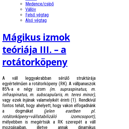
Medence/csípő
Vállöv
Felső végtag
Alsó végtag
Mágikus izmok
teóriája III. – a
rotátorköpeny
A váll leggyakrabban sérülő struktúrája
egyértelműen a rotátorköpeny (RK). A vállpanaszok
85%-a e négy izom
(m. supraspinatus, m.
infraspinatus, m. subscapularis, m. teres minor)
,
vagy ezek ínjának valamelyikét érinti (1). Rendkívül
fontos tehát, hogy ahelyett, hogy vakon elfogadnánk
a dogmákat
(jelen esetben pl.
rotátorköpeny=vállstabilizáló izomcsoport),
mélyebben is megértsük a RK szerepét a váll
mozgásaiban, illetve annak dinamikus