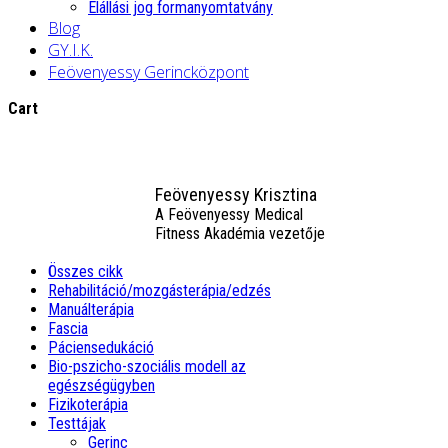
Elállási jog formanyomtatvány
Blog
GY.I.K.
Feövenyessy Gerincközpont
Cart
Feövenyessy Krisztina
A Feövenyessy Medical
Fitness Akadémia vezetője
Összes cikk
Rehabilitáció/mozgásterápia/edzés
Manuálterápia
Fascia
Páciensedukáció
Bio-pszicho-szociális modell az
egészségügyben
Fizikoterápia
Testtájak
Gerinc