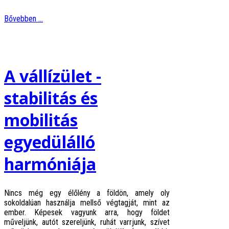
Bővebben ...
A vállízület -
stabilitás és
mobilitás
egyedülálló
harmóniája
Nincs még egy élőlény a földön, amely oly
sokoldalúan használja mellső végtagját, mint az
ember. Képesek vagyunk arra, hogy földet
műveljünk, autót szereljünk, ruhát varrjunk, szívet