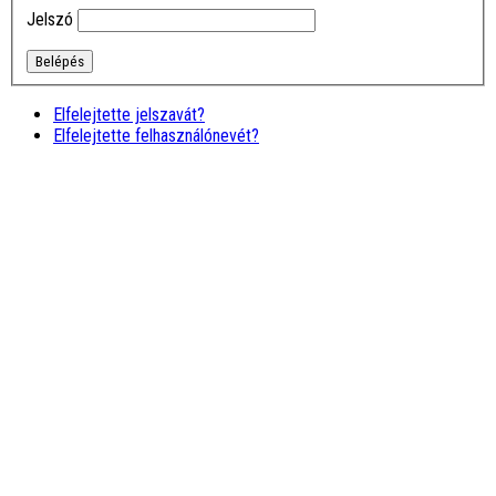
nyújtó tanfolyam. Később is
Jelszó
minden kérdésre szinte …
tovább
Ivánné Kis
Marcsi
Nagyon jó, hogy rátaláltam
Elfelejtette jelszavát?
erre a képzésre (tape), mert
Elfelejtette felhasználónevét?
csodálatos oktatót
ismertem meg itt, aki
bármikor önzetlenül segít a
tanfolyam …
tovább
Horváth
Szabolcs
Naprakész, abszolút érthető
képzések, kedves,
hivatásában alázatos
oktató, ár-érték arányban
talán a legjobb. Csak
ajánlani tudom!
Farkas András
Miskolci AMM képzesen
kaptunk egy kis ízelítőt a
hatalmas tudásodból és
biztos vagyok benne, h
jövőre így vagy úgy de ott
leszek egy …
tovább
Erdei Judit