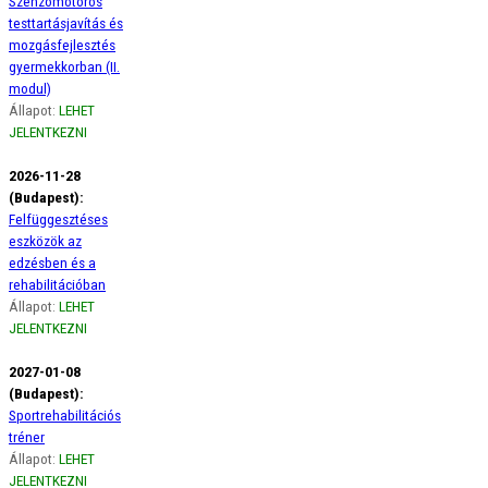
Szenzomotoros
testtartásjavítás és
mozgásfejlesztés
gyermekkorban (II.
modul)
Állapot:
LEHET
JELENTKEZNI
2026-11-28
(Budapest):
Felfüggesztéses
eszközök az
edzésben és a
rehabilitációban
Állapot:
LEHET
JELENTKEZNI
2027-01-08
(Budapest):
Sportrehabilitációs
tréner
Állapot:
LEHET
JELENTKEZNI