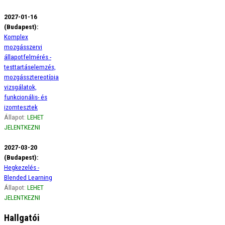
2027-01-16
(Budapest):
Komplex
mozgásszervi
állapotfelmérés -
testtartáselemzés,
mozgássztereotípia
vizsgálatok,
funkcionális- és
izomtesztek
Állapot:
LEHET
JELENTKEZNI
2027-03-20
(Budapest):
Hegkezelés -
Blended Learning
Állapot:
LEHET
JELENTKEZNI
Hallgatói