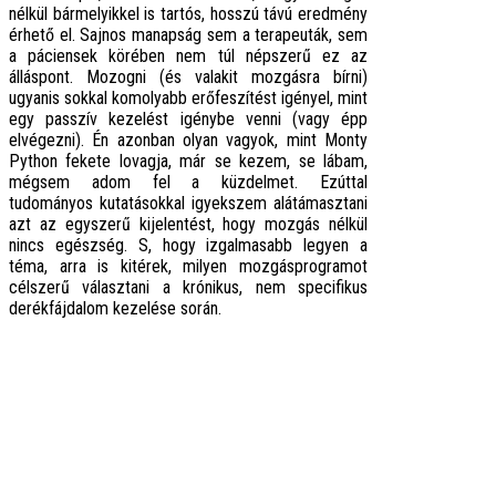
nélkül bármelyikkel is tartós, hosszú távú eredmény
érhető el. Sajnos manapság sem a terapeuták, sem
a páciensek körében nem túl népszerű ez az
álláspont. Mozogni (és valakit mozgásra bírni)
ugyanis sokkal komolyabb erőfeszítést igényel, mint
egy passzív kezelést igénybe venni (vagy épp
elvégezni). Én azonban olyan vagyok, mint Monty
Python fekete lovagja, már se kezem, se lábam,
mégsem adom fel a küzdelmet. Ezúttal
tudományos kutatásokkal igyekszem alátámasztani
azt az egyszerű kijelentést, hogy mozgás nélkül
nincs egészség. S, hogy izgalmasabb legyen a
téma, arra is kitérek, milyen mozgásprogramot
célszerű választani a krónikus, nem specifikus
derékfájdalom kezelése során.