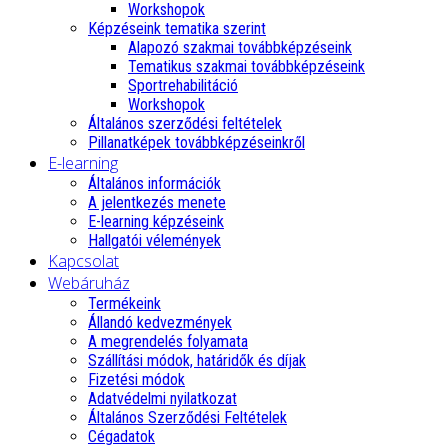
Workshopok
Képzéseink tematika szerint
Alapozó szakmai továbbképzéseink
Tematikus szakmai továbbképzéseink
Sportrehabilitáció
Workshopok
Általános szerződési feltételek
Pillanatképek továbbképzéseinkről
E-learning
Általános információk
A jelentkezés menete
E-learning képzéseink
Hallgatói vélemények
Kapcsolat
Webáruház
Termékeink
Állandó kedvezmények
A megrendelés folyamata
Szállítási módok, határidők és díjak
Fizetési módok
Adatvédelmi nyilatkozat
Általános Szerződési Feltételek
Cégadatok