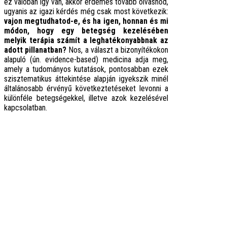
ez valóban így van, akkor érdemes tovább olvasnod,
ugyanis az igazi kérdés még csak most következik
:
vajon megtudhatod-e, és ha igen, honnan és mi
módon, hogy egy betegség kezelésében
melyik terápia számít a leghatékonyabbnak az
adott pillanatban?
Nos, a választ a bizonyítékokon
alapuló (ún. evidence-based) medicina adja meg,
amely a tudományos kutatások, pontosabban ezek
szisztematikus áttekintése alapján igyekszik minél
általánosabb érvényű következtetéseket levonni a
különféle betegségekkel, illetve azok kezelésével
kapcsolatban.