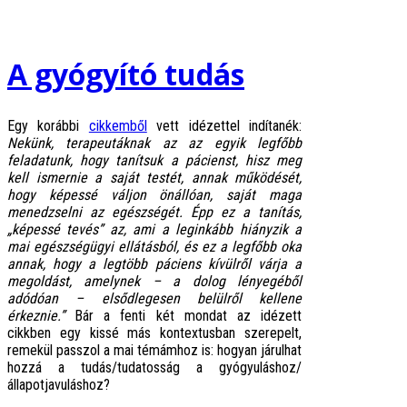
A gyógyító tudás
Egy korábbi
cikkemből
vett idézettel indítanék:
Nekünk, terapeutáknak az az egyik legfőbb
feladatunk, hogy tanítsuk a pácienst, hisz meg
kell ismernie a saját testét, annak működését,
hogy képessé váljon önállóan, saját maga
menedzselni az egészségét. Épp ez a tanítás,
„képessé tevés” az, ami a leginkább hiányzik a
mai egészségügyi ellátásból, és ez a legfőbb oka
annak, hogy a legtöbb páciens kívülről várja a
megoldást, amelynek – a dolog lényegéből
adódóan – elsődlegesen belülről kellene
érkeznie.”
Bár a fenti két mondat az idézett
cikkben egy kissé más kontextusban szerepelt,
remekül passzol a mai témámhoz is: hogyan járulhat
hozzá a tudás/tudatosság a gyógyuláshoz/
állapotjavuláshoz?