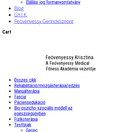
Elállási jog formanyomtatvány
Blog
GY.I.K.
Feövenyessy Gerincközpont
Cart
Feövenyessy Krisztina
A Feövenyessy Medical
Fitness Akadémia vezetője
Összes cikk
Rehabilitáció/mozgásterápia/edzés
Manuálterápia
Fascia
Páciensedukáció
Bio-pszicho-szociális modell az
egészségügyben
Fizikoterápia
Testtájak
Gerinc