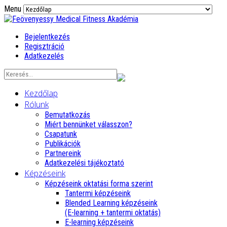
Menu
Bejelentkezés
Regisztráció
Adatkezelés
Kezdőlap
Rólunk
Bemutatkozás
Miért bennünket válasszon?
Csapatunk
Publikációk
Partnereink
Adatkezelési tájékoztató
Képzéseink
Képzéseink oktatási forma szerint
Tantermi képzéseink
Blended Learning képzéseink
(E-learning + tantermi oktatás)
E-learning képzéseink