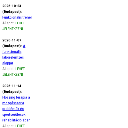
2026-10-23
(Budapest):
Funkcionális tréner
Állapot:
LEHET
JELENTKEZNI
2026-11-07
(Budapest):
A
funkcionális
laborelemzés
alapjai
Állapot:
LEHET
JELENTKEZNI
2026-11-14
(Budapest):
Flossing terápia a
mozgásszervi
problémák és
sportsérülések
rehabilitációjában
Állapot:
LEHET