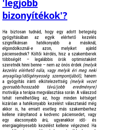
'legjobb
bizonyítékok'?
Ha biztosan tudnád, hogy egy adott betegség
gyógyításában az egyik elérhető kezelés
szignifikánsan hatékonyabb a másiknál,
elgondolkoznál-e azon, melyiket ajánld
páciensednek? Költői kérdés, hisz a szakemberek
többségét – legalábbis örök optimistaként
szeretnék hinni benne – nem az önös érdek
(melyik
kezelés elérhető nála, vagy melyik éri meg neki
anyagilag/időigényesség szempontjából)
, hanem
a gyógyítás iránti elkötelezettség
(melyik vezet
gyorsabb/hosszabb távú/jobb eredményre)
motiválja a terápia megválasztása során. A válaszod
tehát remélhetőleg az, hogy minden kétséget
kizáróan a hatékonyabb kezelést választanád még
akkor is, ha emiatt esetleg más szakemberhez
kellene irányítanod a kedvenc páciensedet, vagy
egy alacsonyabb árú, ugyanakkor idő- és
energiaigényesebb kezelést kellene végezned. Ha