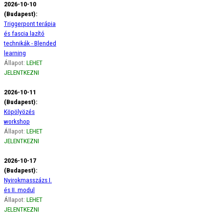
2026-10-10
(Budapest):
Triggerpont terápia
és fascia lazító
technikák - Blended
learning
Állapot:
LEHET
JELENTKEZNI
2026-10-11
(Budapest):
Köpölyözés
workshop
Állapot:
LEHET
JELENTKEZNI
2026-10-17
(Budapest):
Nyirokmasszázs I.
és II. modul
Állapot:
LEHET
JELENTKEZNI