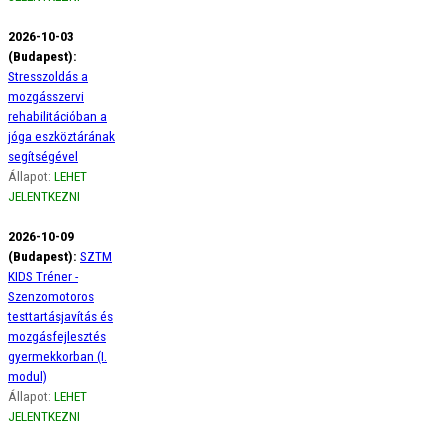
2026-10-03
(Budapest):
Stresszoldás a
mozgásszervi
rehabilitációban a
jóga eszköztárának
segítségével
Állapot:
LEHET
JELENTKEZNI
2026-10-09
(Budapest):
SZTM
KIDS Tréner -
Szenzomotoros
testtartásjavítás és
mozgásfejlesztés
gyermekkorban (I.
modul)
Állapot:
LEHET
JELENTKEZNI