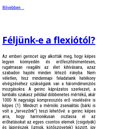
Bővebben ...
Féljünk-e a flexiótól?
Az emberi gerincet úgy alkották meg, hogy képes
legyen könnyedén és erőfeszítésmentesen,
rugalmasan reagálni az élet kihívásaira, azaz
szabadon hajolni minden létező irányba. Nem
véletlen, hisz mindennapi feladataink hatékony
elvégzéséhez szükségünk van a háromdimenziós
mozgásokra. A gerinc káprázatos szerkezet, a
lumbális szakasz például döbbenetes mértékű, akár
1000 N nagyságú kompressziós erő viselésére is
képes (1). Mindezt a mérnöki zsenialitás (bárki is
volt a „tervezőnk”) teszi lehetővé: a gerinc képes
arra, hogy harmonikusan oszlassa el az
erőhatásokat az egyes csontos elemek (csigolyák)
és lágyrészek (izmok, kötőszövetek) között, így