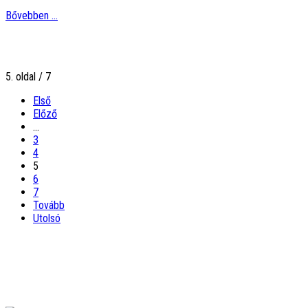
Bővebben ...
5. oldal / 7
Első
Előző
…
3
4
5
6
7
Tovább
Utolsó