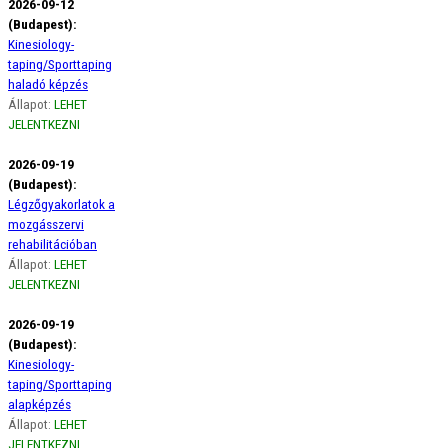
2026-09-12
(Budapest):
Kinesiology-
taping/Sporttaping
haladó képzés
Állapot:
LEHET
JELENTKEZNI
2026-09-19
(Budapest):
Légzőgyakorlatok a
mozgásszervi
rehabilitációban
Állapot:
LEHET
JELENTKEZNI
2026-09-19
(Budapest):
Kinesiology-
taping/Sporttaping
alapképzés
Állapot:
LEHET
JELENTKEZNI