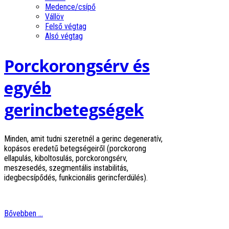
Medence/csípő
Vállöv
Felső végtag
Alsó végtag
Porckorongsérv és
egyéb
gerincbetegségek
Minden, amit tudni szeretnél a gerinc degeneratív,
kopásos eredetű betegségeiről (porckorong
ellapulás, kiboltosulás, porckorongsérv,
meszesedés, szegmentális instabilitás,
idegbecsípődés, funkcionális gerincferdülés).
Bővebben ...