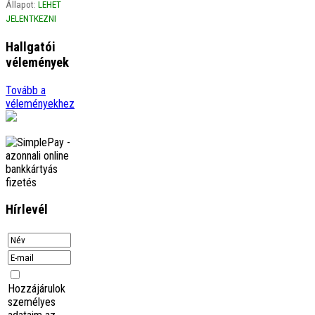
Állapot:
LEHET
JELENTKEZNI
Hallgatói
vélemények
Ági
Tovább a
Szeretném szivből jövő
véleményekhez
hálámat kifejezni a gerinces
kurzus óta életemben
előszor figyelek a borzasztó
tartásomra, amikor
görbülök, …
tovább
Adrienn
Örülök, hogy
megismerhettelek Titeket.
őrült sokat tanultam Tőletek.
Hírlevél
Szuper csapat vagytok.
Lenyűgöző a
szervezettségetek, a …
tovább
Gáspár Csaba
Hivatástudat, szakmai
Hozzájárulok
felkészültség, érthető-, jól
felépített gondolatmenet
személyes
mind a cikkekben, mind a