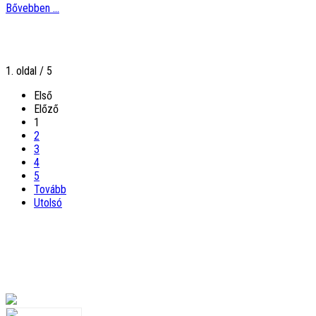
Bővebben ...
1. oldal / 5
Első
Előző
1
2
3
4
5
Tovább
Utolsó