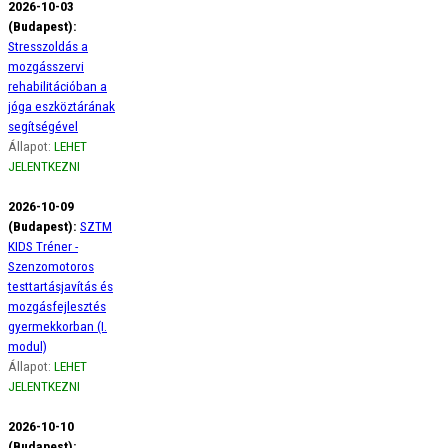
2026-10-03
(Budapest):
Stresszoldás a
mozgásszervi
rehabilitációban a
jóga eszköztárának
segítségével
Állapot:
LEHET
JELENTKEZNI
2026-10-09
(Budapest):
SZTM
KIDS Tréner -
Szenzomotoros
testtartásjavítás és
mozgásfejlesztés
gyermekkorban (I.
modul)
Állapot:
LEHET
JELENTKEZNI
2026-10-10
(Budapest):