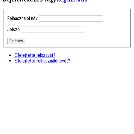
amelyben …
tovább
Böbe Spkp
Szinvonalas, érthető, pörgős
Felhasználói név
elméleti, és mindenkinek
segítő gyakorlati oktatást
nyújtó tanfolyam. Később is
Jelszó
minden kérdésre szinte …
tovább
Ivánné Kis
Marcsi
Nagyon jó, hogy rátaláltam
Elfelejtette jelszavát?
erre a képzésre (tape), mert
Elfelejtette felhasználónevét?
csodálatos oktatót
ismertem meg itt, aki
bármikor önzetlenül segít a
tanfolyam …
tovább
Horváth
Szabolcs
Naprakész, abszolút érthető
képzések, kedves,
hivatásában alázatos
oktató, ár-érték arányban
talán a legjobb. Csak
ajánlani tudom!
Farkas András
Miskolci AMM képzesen
kaptunk egy kis ízelítőt a