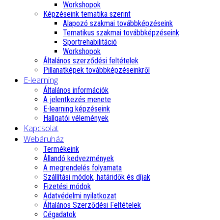
Workshopok
Képzéseink tematika szerint
Alapozó szakmai továbbképzéseink
Tematikus szakmai továbbképzéseink
Sportrehabilitáció
Workshopok
Általános szerződési feltételek
Pillanatképek továbbképzéseinkről
E-learning
Általános információk
A jelentkezés menete
E-learning képzéseink
Hallgatói vélemények
Kapcsolat
Webáruház
Termékeink
Állandó kedvezmények
A megrendelés folyamata
Szállítási módok, határidők és díjak
Fizetési módok
Adatvédelmi nyilatkozat
Általános Szerződési Feltételek
Cégadatok