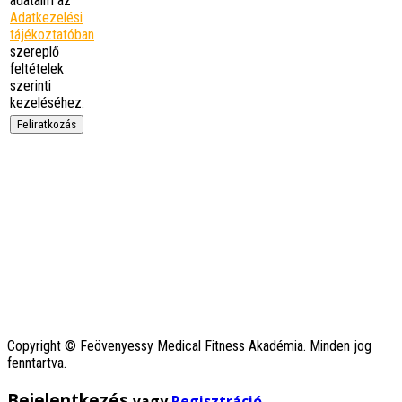
adataim az
tanfolyamon!
Adatkezelési
Az ember azt hiszi, az …
tájékoztatóban
tovább
szereplő
Kiss Krisztina
feltételek
Igazán színvonalas,
szerinti
minőségi oktatást nyújtó,
ugyanakkor ember központú
kezeléséhez.
oktatás. Kriszta figyelmes,
türelmes, igazán felkészült
…
tovább
Bagdi-Reha
Éva
Magas színvonalú oktatás
,kedvesek , türelmesek
nagyon odafigyelnek
mindenre , a Krisztina pedig
egy csoda ...
Baranyi Kriszti
Imádtam! Nagyon sok új
dolgot kaptam, amit már
folyamatosan használok
Mátyás Fanni
Kriszta személyébe egy
Copyright © Feövenyessy Medical Fitness Akadémia. Minden jog
remek embert és oktatót
fenntartva.
ismerhettem meg.
Tudását a foglalkozás során
Bejelentkezés
vagy
Regisztráció
kamatoztatta(sokszorosan),