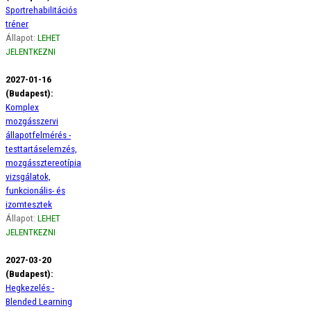
Sportrehabilitációs
tréner
Állapot:
LEHET
JELENTKEZNI
2027-01-16
(Budapest):
Komplex
mozgásszervi
állapotfelmérés -
testtartáselemzés,
mozgássztereotípia
vizsgálatok,
funkcionális- és
izomtesztek
Állapot:
LEHET
JELENTKEZNI
2027-03-20
(Budapest):
Hegkezelés -
Blended Learning