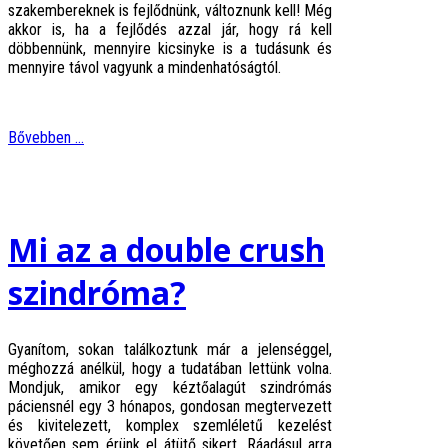
szakembereknek is fejlődnünk, változnunk kell! Még
akkor is, ha a fejlődés azzal jár, hogy rá kell
döbbennünk, mennyire kicsinyke is a tudásunk és
mennyire távol vagyunk a mindenhatóságtól.
Bővebben ...
Mi az a double crush
szindróma?
Gyanítom, sokan találkoztunk már a jelenséggel,
méghozzá anélkül, hogy a tudatában lettünk volna.
Mondjuk, amikor egy kéztőalagút szindrómás
páciensnél egy 3 hónapos, gondosan megtervezett
és kivitelezett, komplex szemléletű kezelést
követően sem érünk el átütő sikert. Ráadásul arra